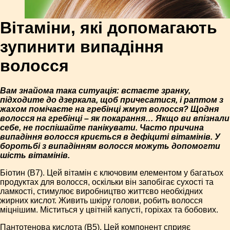
Вітаміни, які допомагають
зупинити випадіння
волосся
Вам знайома така ситуація: встаєте зранку,
підходите до дзеркала, щоб причесатися, і раптом з
жахом помічаєте на гребінці жмут волосся? Щодня
волосся на гребінці – як покарання… Якщо ви впізнали
себе, не поспішайте панікувати. Часто причина
випадіння волосся криється в дефіциті вітамінів. У
боротьбі з випадінням волосся можуть допомогти
шість вітамінів.
Біотин (В7). Цей вітамін є ключовим елементом у багатьох
продуктах для волосся, оскільки він запобігає сухості та
ламкості, стимулює виробництво життєво необхідних
жирних кислот. Живить шкіру голови, робить волосся
міцнішим. Міститься у цвітній капусті, горіхах та бобових.
Пантотенова кислота (В5). Цей компонент сприяє