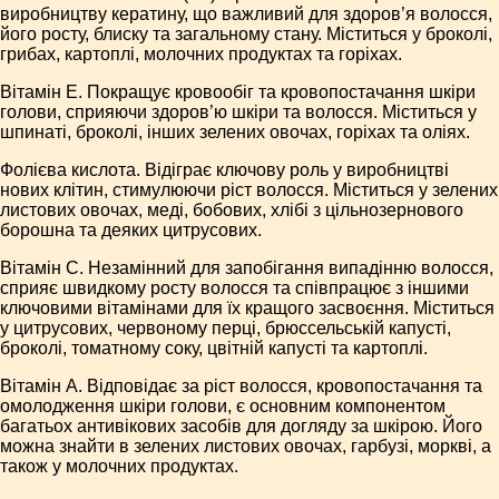
виробництву кератину, що важливий для здоров’я волосся,
його росту, блиску та загальному стану. Міститься у броколі,
грибах, картоплі, молочних продуктах та горіхах.
Вітамін Е. Покращує кровообіг та кровопостачання шкіри
голови, сприяючи здоров’ю шкіри та волосся. Міститься у
шпинаті, броколі, інших зелених овочах, горіхах та оліях.
Фолієва кислота. Відіграє ключову роль у виробництві
нових клітин, стимулюючи ріст волосся. Міститься у зелених
листових овочах, меді, бобових, хлібі з цільнозернового
борошна та деяких цитрусових.
Вітамін С. Незамінний для запобігання випадінню волосся,
сприяє швидкому росту волосся та співпрацює з іншими
ключовими вітамінами для їх кращого засвоєння. Міститься
у цитрусових, червоному перці, брюссельській капусті,
броколі, томатному соку, цвітній капусті та картоплі.
Вітамін А. Відповідає за ріст волосся, кровопостачання та
омолодження шкіри голови, є основним компонентом
багатьох антивікових засобів для догляду за шкірою. Його
можна знайти в зелених листових овочах, гарбузі, моркві, а
також у молочних продуктах.