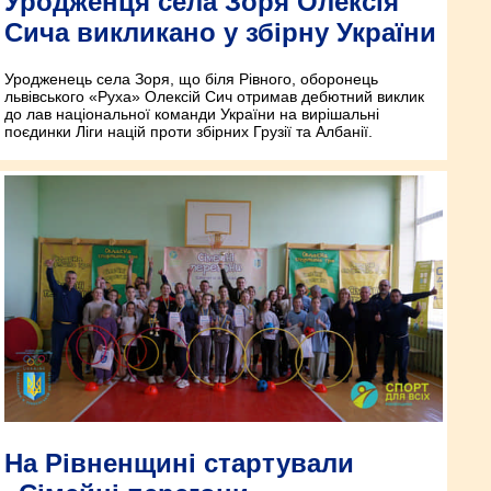
Уродженця села Зоря Олексія
Сича викликано у збірну України
Уродженець села Зоря, що біля Рівного, оборонець
львівського «Руха» Олексій Сич отримав дебютний виклик
до лав національної команди України на вирішальні
поєдинки Ліги націй проти збірних Грузії та Албанії.
На Рівненщині стартували