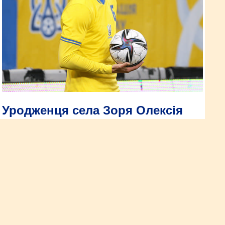
Уродженця села Зоря Олексія
Сича викликано у збірну України
Уродженець села Зоря, що біля Рівного, оборонець
львівського «Руха» Олексій Сич отримав дебютний виклик
до лав національної команди України на вирішальні
поєдинки Ліги націй проти збірних Грузії та Албанії.