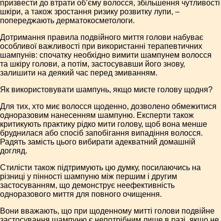
призвести до втрати об’єму волосся, збільшення чутливості
шкіри, а також зростання ризику розвитку лупи, –
попереджають дерматокосметологи.
Дотримання правила подвійного миття голови набуває
особливої важливості при використанні терапевтичних
шампунів: спочатку необхідно вимити шампунем волосся
та шкіру голови, а потім, застосувавши його знову,
залишити на деякий час перед змиванням.
Як використовувати шампунь, якщо миєте голову щодня?
Для тих, хто миє волосся щоденно, дозволено обмежитися
одноразовим нанесенням шампуню. Експерти також
критикують практику рідко мити голову, щоб вона менше
бруднилася або спосіб запобігання випадіння волосся.
Радять замість цього вибирати адекватний домашній
догляд.
Стилісти також підтримують цю думку, посилаючись на
різниці у пінності шампуню між першим і другим
застосуванням, що демонструє неефективність
одноразового миття для повного очищення.
Вони вважають, що при щоденному митті голови подвійне
застосування шампуню є непотрібним лише в разі, якщо не