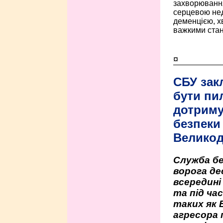
захворюванням
серцевою нед
деменцією, 
важкими стан
¤
СБУ зак
бути пи
дотриму
безпеки 
Велико
Служба бе
ворога де
всередині
та під час
таких як 
агресора 