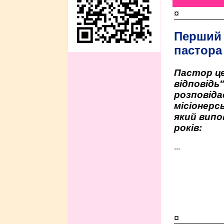
¤
Перший
пастора
Пастор це
відповідь
розповіда
місіонерсь
який випо
років:
...
¤