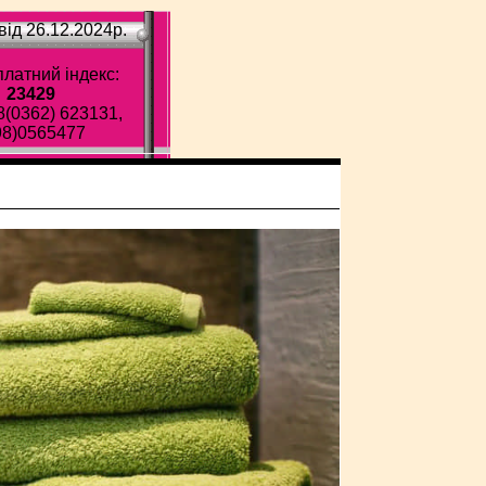
ід 26.12.2024p.
латний індекс:
23429
8(0362) 623131,
98)0565477