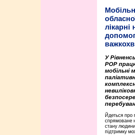
Мобільн
обласно
лікарні
допомо
важкохв
У Рівненсь
РОР працю
мобільні 
паліативн
комплексн
невиліко
безпосере
перебуван
Йдеться про 
спрямоване н
стану людини 
підтримку мо