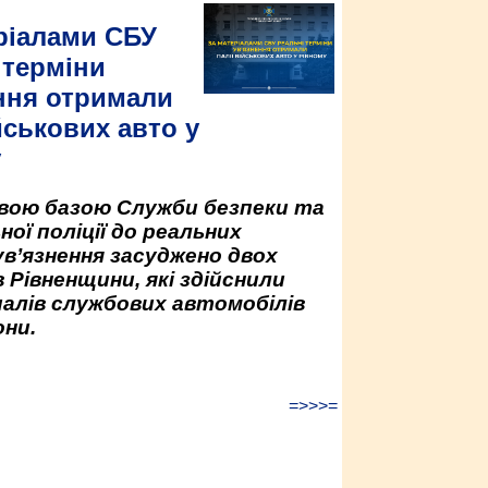
ріалами СБУ
 терміни
ння отримали
йськових авто у
у
овою базою Служби безпеки та
ної поліції до реальних
ув’язнення засуджено двох
 Рівненщини, які здійснили
палів службових автомобілів
ни.
=>>>=