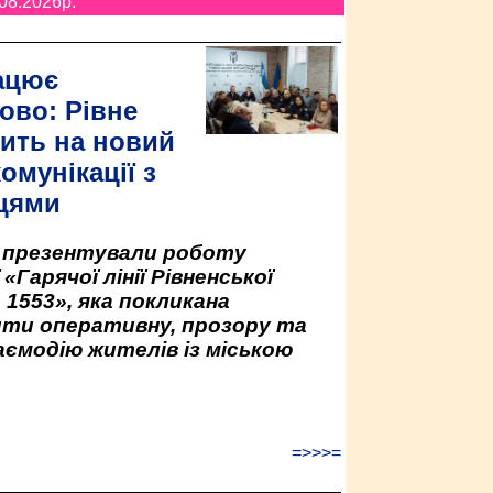
08.2026p.
ацює
ово: Рівне
ить на новий
омунікації з
цями
у презентували роботу
«Гарячої лінії Рівненської
 1553», яка покликана
ити оперативну, прозору та
аємодію жителів із міською
=>>>=