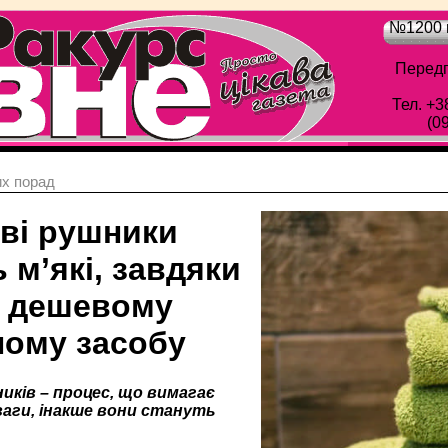
№1200 в
Передп
Тел. +3
(0
х порад
ві рушники
 м’які, завдяки
 дешевому
ному засобу
иків – процес, що вимагає
уваги, інакше вони стануть