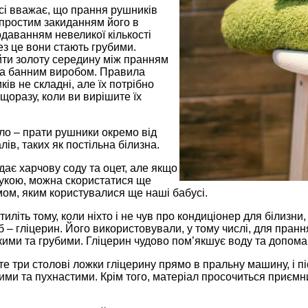
сі вважає, що прання рушників
 простим закиданням його в
даванням невеликої кількості
з це вони стають грубими.
ти золоту середи­ну між пранням
за банним виробом. Правила
ів не складні, але їх потрібно
 щоразу, коли ви вирішите їх
о – прати рушники окремо від
лів, таких як постільна білизна.
дає харчову соду та оцет, але якщо
рукою, можна скористатися ще
ом, яким користувалися ще наші бабусі.
тиліть тому, коли ніхто і не чув про кондиціонер для білиз
б – гліцерин. Його використовували, у тому числі, для прання
ими та грубими. Гліцерин чудово пом’якшує воду та допомаг
е три столові ложки гліцерину прямо в пральну машину, і п
ими та пухнастими. Крім того, матеріал просочиться приєм