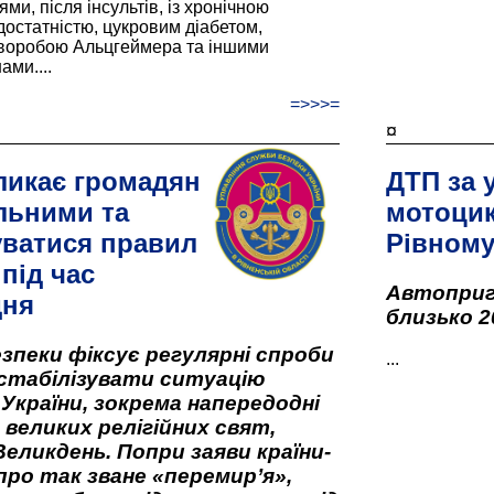
и, після інсультів, із хронічною
остатністю, цукровим діабетом,
хворобою Альцгеймера та іншими
ами....
=>>>=
¤
ликає громадян
ДТП за 
льними та
мотоцик
ватися правил
Рівном
під час
Автоприго
дня
близько 2
зпеки фіксує регулярні спроби
...
стабілізувати ситуацію
 України, зокрема напередодні
 великих релігійних свят,
Великдень. Попри заяви країни-
про так зване «перемир’я»,