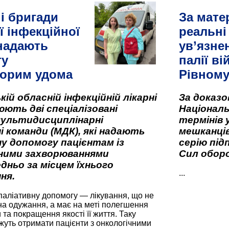
і бригади
За мате
ї інфекційної
реальні
 надають
ув’язне
гу
палії ві
орим удома
Рівном
кій обласній інфекційній лікарні
За доказ
ють дві спеціалізовані
Національ
мультидисциплінарні
термінів 
і команди (МДК), які надають
мешканців
у допомогу пацієнтам із
серію під
вними захворюваннями
Сил оборо
дньо за місцем їхнього
...
ня.
паліативну допомогу — лікування, що не
а одужання, а має на меті полегшення
та покращення якості її життя. Таку
жуть отримати пацієнти з онкологічними