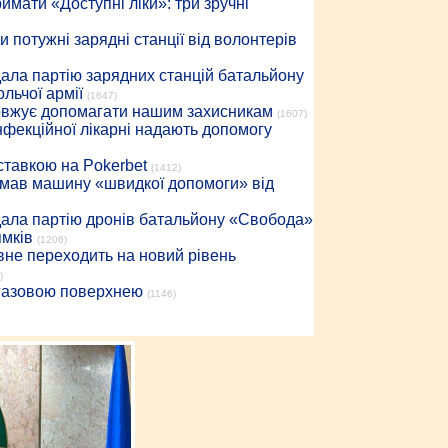
имати «Доступні ліки»: три зручні
 потужні зарядні станції від волонтерів
дала партію зарядних станцій батальйону
льчої армії
(1647)
довжує допомагати нашим захисникам
(1607)
інфекційної лікарні надають допомогу
 ставкою на Pokerbet
(1412)
римав машину «швидкої допомоги» від
дала партію дронів батальйону «Свобода»
ямків
(1206)
вне переходить на новий рівень
)
 газовою поверхнею
(1146)