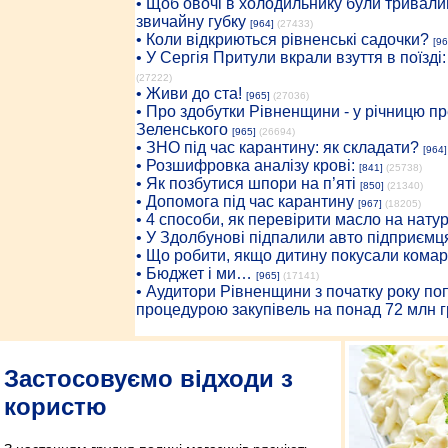
• Щоб овочі в холодильнику були тривалий
звичайну губку
[964]
(27433)
• Коли відкриються рівненські садочки?
[96
• У Сергія Притули вкрали взуття в поїзді
(27222)
• Живи до ста!
[965]
(27036)
• Про здобутки Рівненщини - у річницю 
Зеленського
[965]
(26694)
• ЗНО під час карантину: як складати?
[964]
• Розшифровка аналізу крові:
[841]
(25738)
• Як позбутися шпори на п’яті
[850]
(21340)
• Допомога під час карантину
[967]
(18205)
• 4 способи, як перевірити масло на нату
• У Здолбунові підпалили авто підприємц
• Що робити, якщо дитину покусали комар
• Бюджет і ми…
[965]
(17141)
• Аудитори Рівненщини з початку року п
процедурою закупівель на понад 72 млн г
Застосовуємо відходи з
користю