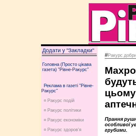
Додати у "Закладки"
#
Ракурс добри
Головна (Просто цікава
Махро
газета) "Рівне-Ракурс"
будуть
Реклама в газеті "Рівне-
цьому
Ракурс"
¤ Ракурс подій
аптеч
¤ Ракурс політики
Прання рушн
¤ Ракурс економiки
особливої ​​
¤ Ракурс здоров'я
грубими.