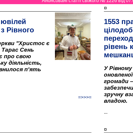
Анонсовані статті свіжого № 1226 від 07.
¤
 ювілей
1553 пр
 з Рівного
цілодоб
переход
ркви "Христос є
рівень к
" Тарас Сень
мешкан
є про свою
ку діяльність,
У Рівном
внилося п'ять
оновленої 
громади –
забезпеч
зручну вз
=>>>=
владою.
...
¤