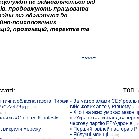
ецслужби не відмовляються від
нів, продовжують працювати
аїни та вдаватися до
йно-психологічних
цій, провокацій, терактів та
=>>>=
татті:
ТОП-1
ітична обласна газета. Тираж
• За матеріалами СБУ реальні
екс 23429
військових авто у Рівному
[0]
(36020)
(268
• Хто і на яких умовах може п
8201)
иваль «Children Kinofest»
• «Українська команда» пере
чергову партію FPV-дронів
(24
: викрили мережу
• Перший ювілей пастора з Р
• Яблучні млинці
(2040)