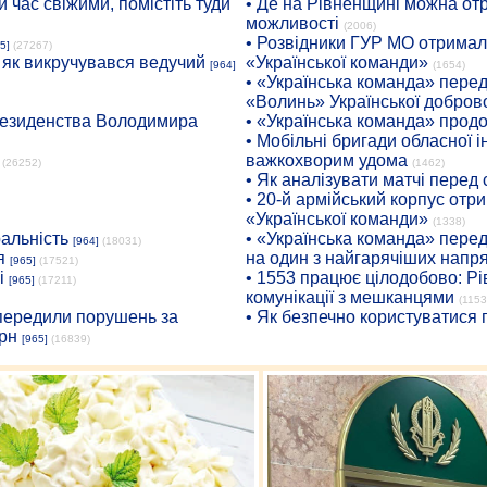
 час свіжими, помістіть туди
• Де на Рівненщині можна отр
можливості
(2006)
• Розвідники ГУР МО отримали
5]
(27267)
: як викручувався ведучий
«Української команди»
[964]
(1654)
• «Українська команда» пере
«Волинь» Української доброво
президенства Володимира
• «Українська команда» про
• Мобільні бригади обласної 
важкохворим удома
(26252)
(1462)
• Як аналізувати матчі перед
• 20-й армійський корпус от
«Української команди»
(1338)
ральність
• «Українська команда» пере
[964]
(18031)
я
на один з найгарячіших напр
[965]
(17521)
і
• 1553 працює цілодобово: Рі
[965]
(17211)
комунікації з мешканцями
(1153
опередили порушень за
• Як безпечно користуватися
рн
[965]
(16839)