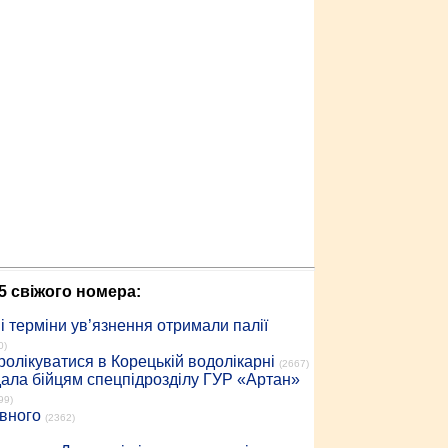
5 свіжого номера:
 терміни ув’язнення отримали палії
0)
ролікуватися в Корецькій водолікарні
(2667)
дала бійцям спецпідрозділу ГУР «Артан»
99)
івного
(2362)