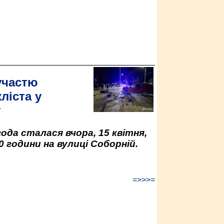
участю
ліста у
у
да сталася вчора, 15 квітня,
0 години на вулиці Соборній.
=>>>=