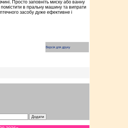
чині. Просто заповніть миску або ванну
ім помістити в пральну машину та випрати
птечного засобу дуже ефективне і
Версія для друку