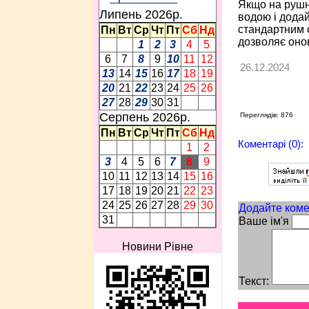
Якщо на рушни
Липень 2026p.
водою і додай
стандартним 
Пн
Вт
Ср
Чт
Пт
Сб
Нд
дозволяє онов
1
2
3
4
5
6
7
8
9
10
11
12
26.12.2024
13
14
15
16
17
18
19
20
21
22
23
24
25
26
27
28
29
30
31
Серпень 2026p.
Переглядів: 876
Пн
Вт
Ср
Чт
Пт
Сб
Нд
Коментарі (0):
1
2
3
4
5
6
7
8
9
10
11
12
13
14
15
16
17
18
19
20
21
22
23
24
25
26
27
28
29
30
Додайте коме
31
Ваше ім'я
Новини Рівне
Текст: