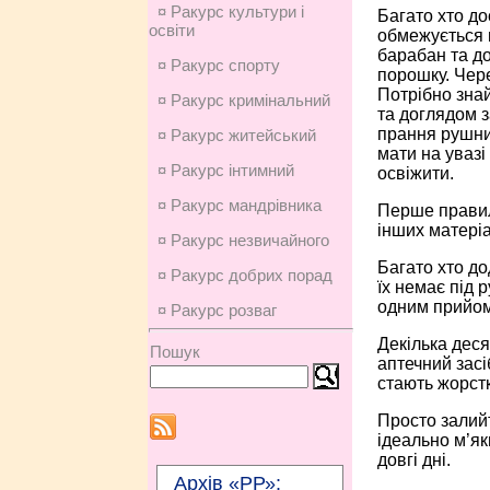
¤ Ракурс культури і
Багато хто до
освіти
обмежу­ється
барабан та до
¤ Ракурс спорту
порошку. Чере
Потрібно знай
¤ Ракурс кримінальний
та доглядом 
прання рушник
¤ Ракурс житейський
мати на увазі
¤ Ракурс інтимний
освіжити.
¤ Ракурс мандрівника
Перше правил
інших матеріа
¤ Ракурс незвичайного
Багато хто до
¤ Ракурс добрих порад
їх немає під 
одним прийом
¤ Ракурс розваг
Декілька деся
Пошук
аптечний засі
стають жорстк
Просто залийт
ідеально м’як
довгі дні.
Архів «РР»: