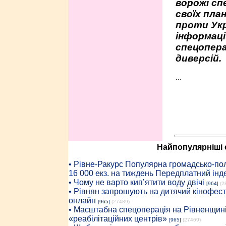
ворожі сп
своїх пла
проти Укр
інформаці
спецопера
диверсій.
...
Найпопулярніші с
• Рiвне-Ракурс Популярна громадсько-пол
16 000 екз. на тиждень Передплатний інд
• Чому не варто кип’ятити воду двічі
[964]
(2
• Рівнян запрошують на дитячий кінофест
онлайн
[965]
(27489)
• Масштабна спецоперація на Рівненщині
«реабілітаційних центрів»
[965]
(27469)