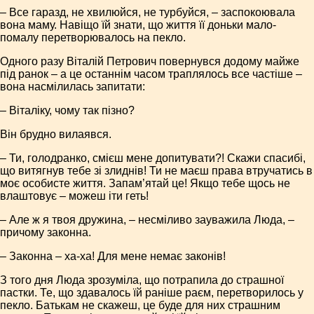
– Все гаразд, не хвилюйся, не турбуйся, – заспокоювала
вона маму. Навіщо їй знати, що життя її доньки мало-
помалу перетворювалось на пекло.
Одного разу Віталій Петрович повернувся додому майже
під ранок – а це останнім часом траплялось все частіше –
вона насмілилась запитати:
– Віталіку, чому так пізно?
Він брудно вилаявся.
– Ти, голодранко, смієш мене допитувати?! Скажи спасибі,
що витягнув тебе зі злиднів! Ти не маєш права втручатись в
моє особисте життя. Запам’ятай це! Якщо тебе щось не
влаштовує – можеш іти геть!
– Але ж я твоя дружина, – несміливо зауважила Люда, –
причому законна.
– Законна – ха-ха! Для мене немає законів!
З того дня Люда зрозуміла, що потрапила до страшної
пастки. Те, що здавалось їй раніше раєм, перетворилось у
пекло. Батькам не скажеш, це буде для них страшним