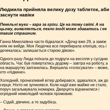
Людмила прийняла велику дозу таблеток, аби
заснути навіки
Пекельні муки – кара за гріхи. Це на тому світі. А на
цьому, виявляється, пекло іноді може здаватись і не
таким страшним.
Ганна Миколаївна часто бідкалася: «Дочці вже 29, а заміж
ніяк не вийде. Моя Людочка все перебирала хлопців, ось і
дочекалась: залишається старою дівою».
Одного разу Люда поїхала до подруги на весілля у сусідню
область. Час був повертатись додому – завтра на роботу, а
на маршрутку запізнилась. Вирішила «голосувати» – може,
хто «підкине».
Холодний, пронизливий вітер добирався, здавалося, аж до
серця. Ніхто не зупинявся. Коли надії вже майже не стало,
поруч загальмувала іномарка. Дверцята відчинилися і
огрядний немолодий чоловік промовив:
– Сідай, дівчино, а то задубієш.