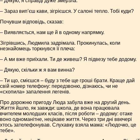
– Дякую, я справді дуже змерзла.
– Зараз вип’єш кави, зігрієшся. У салоні тепло. Тобі куди?
Почувши відповідь, сказав:
– Виявляється, нам ще й в одному напрямку.
Зігрівшись, Людмила задрімала. Прокинулась, коли
незнайомець торкнувся її плеча:
– А ми вже приїхали. Ти де живеш? Я підвезу тебе додому.
– Дякую, скільки ж я вам винна?
– Ти що, смієшся – буду з тебе ще гроші брати. Краще дай
свій номер телефону: передзвоню, дізнаюсь, чи не
«схопила» запалення легенів.
Про дорожню пригоду Люда забула вже на другий день.
Життя йшло, як завжди: школа, де вона працювала
вчителем молодших класів, після роботи – додому: отаке
воно одноманітне, нецікаве життя. Через три дні ввечері
хтось зателефонував. Слухавку взяла мама: «Людочко, це
тебе».