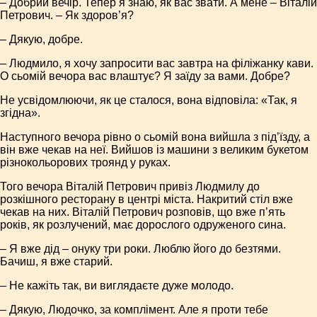
– Добрий вечір. Тепер я знаю, як вас звати. А мене – Віталій
Петрович. – Як здоров’я?
– Дякую, добре.
– Людмило, я хочу запросити вас завтра на філіжанку кави.
О сьомій вечора вас влаштує? Я заїду за вами. Добре?
Не усвідомлюючи, як це сталося, вона відповіла: «Так, я
згідна».
Наступного вечора рівно о сьомій вона вийшла з під’їзду, а
він вже чекав на неї. Вийшов із машини з великим букетом
різнокольорових троянд у руках.
Того вечора Віталій Петрович привіз Людмилу до
розкішного ресторану в центрі міста. Накритий стіл вже
чекав на них. Віталій Петрович розповів, що вже п’ять
років, як розлучений, має дорослого одруженого сина.
– Я вже дід – онуку три роки. Люблю його до безтями.
Бачиш, я вже старий.
– Не кажіть так, ви виглядаєте дуже молодо.
– Дякую, Людочко, за комплімент. Але я проти тебе