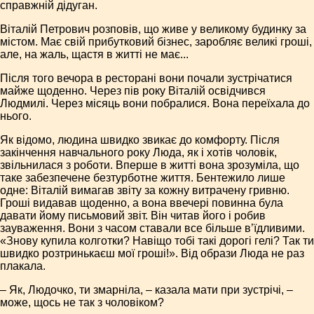
справжній дідуган.
Віталій Петрович розповів, що живе у великому будинку за
містом. Має свій прибутковий бізнес, заробляє великі гроші,
але, на жаль, щастя в житті не має...
Після того вечора в ресторані вони почали зустрічатися
майже щоденно. Через пів року Віталій освідчився
Людмилі. Через місяць вони побралися. Вона переїхала до
нього.
Як відомо, людина швидко звикає до комфорту. Після
закінчення навчального року Люда, як і хотів чоловік,
звільнилася з роботи. Вперше в житті вона зрозуміла, що
таке забезпечене безтурботне життя. Бентежило лише
одне: Віталій вимагав звіту за кожну витрачену гривню.
Гроші видавав щоденно, а вона ввечері повинна була
давати йому письмовий звіт. Він читав його і робив
зауваження. Вони з часом ставали все більше в’їдливими.
«Знову купила колготки? Навіщо тобі такі дорогі гелі? Так ти
швидко розтринькаєш мої гроші!». Від образи Люда не раз
плакала.
– Як, Людочко, ти змарніла, – казала мати при зустрічі, –
може, щось не так з чоловіком?