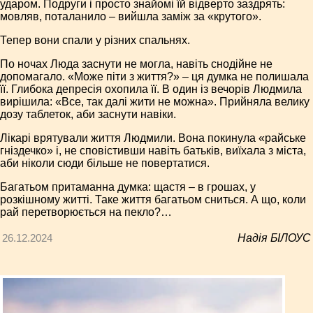
ударом. Подруги і просто знайомі їй відверто заздрять:
мовляв, поталанило – вийшла заміж за «крутого».
Тепер вони спали у різних спальнях.
По ночах Люда заснути не могла, навіть снодійне не
допомагало. «Може піти з життя?» – ця думка не полишала
її. Глибока депресія охопила її. В один із вечорів Людмила
вирішила: «Все, так далі жити не можна». Прийняла велику
дозу таблеток, аби заснути навіки.
Лікарі врятували життя Людмили. Вона покинула «райське
гніздечко» і, не сповістивши навіть батьків, виїхала з міста,
аби ніколи сюди більше не повертатися.
Багатьом притаманна думка: щастя – в грошах, у
розкішному житті. Таке життя багатьом сниться. А що, коли
рай перетворюється на пекло?…
26.12.2024
Надія БІЛОУС