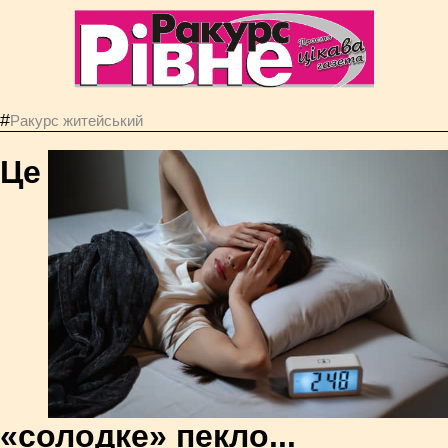
#
Ракурс житейський
Це
«солодке» пекло...