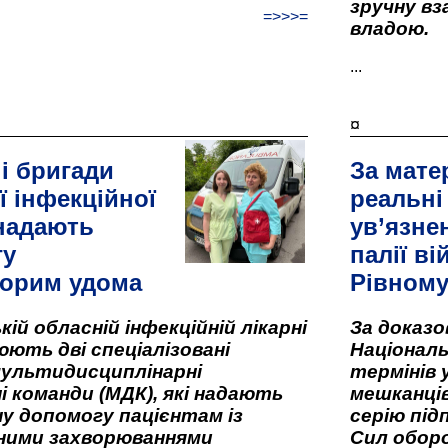
зручну вз
=>>>=
владою.
...
¤
і бригади
За мате
ї інфекційної
реальні
 надають
ув’язне
гу
палії ві
орим удома
Рівном
кій обласній інфекційній лікарні
За доказ
ють дві спеціалізовані
Національ
мультидисциплінарні
термінів 
і команди (МДК), які надають
мешканців
у допомогу пацієнтам із
серію під
вними захворюваннями
Сил оборо