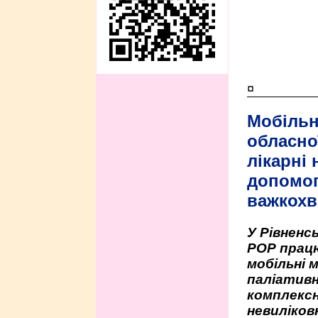
¤
Мобільн
обласно
лікарні
допомо
важкохв
У Рівненсь
РОР працю
мобільні 
паліативн
комплексн
невиліко