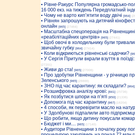
• Рiвне-Ракурс Популярна громадсько-пол
16 000 екз. на тиждень Передплатний інд
• Чому не варто кип’ятити воду двічі
[964]
(2
• Рівнян запрошують на дитячий кінофест
онлайн
[965]
(27464)
• Масштабна спецоперація на Рівненщині
«реабілітаційних центрів»
[965]
(27441)
• Щоб овочі в холодильнику були тривалий
звичайну губку
[964]
(27414)
• Коли відкриються рівненські садочки?
[96
• У Сергія Притули вкрали взуття в поїзді
(27201)
• Живи до ста!
[965]
(27006)
• Про здобутки Рівненщини - у річницю 
Зеленського
[965]
(26666)
• ЗНО під час карантину: як складати?
[964]
• Розшифровка аналізу крові:
[841]
(25736)
• Як позбутися шпори на п’яті
[850]
(21336)
• Допомога під час карантину
[967]
(18204)
• 4 способи, як перевірити масло на нату
• У Здолбунові підпалили авто підприємц
• Що робити, якщо дитину покусали комар
• Бюджет і ми…
[965]
(17140)
• Аудитори Рівненщини з початку року п
процедурою закупівель на понад 72 млн г