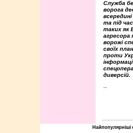
Служба бе
ворога де
всередині
та під час
таких як 
агресора 
ворожі сп
своїх пла
проти Укр
інформаці
спецопера
диверсій.
...
Найпопулярніші с