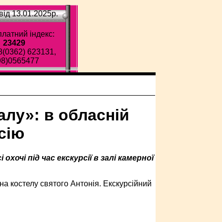
ід 13.01.2025p.
латний індекс:
23429
8(0362) 623131,
98)0565477
алу»: в обласній
сію
хочі під час екскурсії в залі камерної
а костелу святого Антонія. Екскурсійний