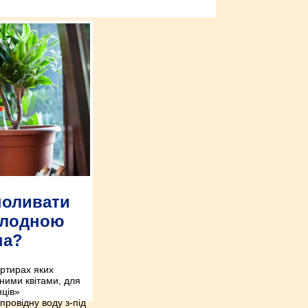
поливати
холодною
на?
артирах яких
ними квітами, для
нців»
ровідну воду з-під