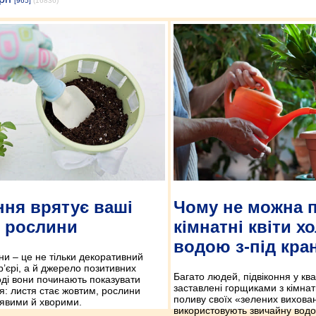
[965]
(16836)
ня врятує ваші
Чому не можна 
і рослини
кімнатні квіти 
водою з-під кра
ни – це не тільки декоративний
р’єрі, а й джерело позитивних
Багато людей, підвіконня у кв
оді вони починають показувати
заставлені горщиками з кімнат
я: листя стає жовтим, рослини
поливу своїх «зелених вихова
явими й хворими.
використовують звичайну водоп