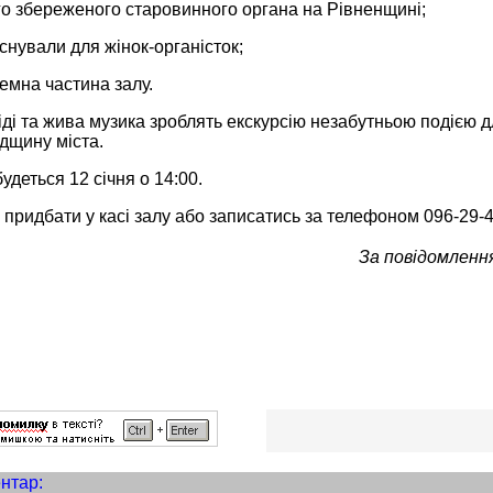
го збереженого старовинного органа на Рівненщині;
існували для жінок-органісток;
емна частина залу.
іді та жива музика зроблять екскурсію незабутньою подією дл
дщину міста.
удеться 12 січня о 14:00.
придбати у касі залу або записатись за телефоном 096-29-4
За повідомлення
нтар: