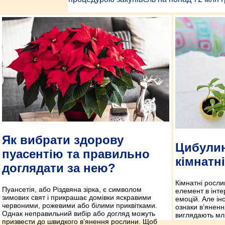
Як вибрати здорову
Цибулин
пуасентію та правильно
кімнатн
доглядати за нею?
Кімнатні росли
Пуансетія, або Різдвяна зірка, є символом
елемент в інте
зимових свят і прикрашає домівки яскравими
емоцій. Але ін
червоними, рожевими або білими приквітками.
ознаки в’яненн
Однак неправильний вибір або догляд можуть
виглядають мл
призвести до швидкого в’янення рослини. Щоб