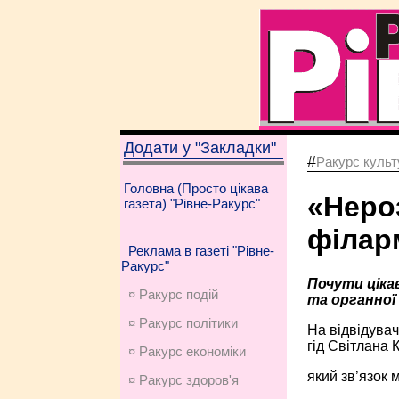
Додати у "Закладки"
#
Ракурс культу
Головна (Просто цікава
«Нероз
газета) "Рівне-Ракурс"
філар
Реклама в газеті "Рівне-
Ракурс"
Почути цікав
¤ Ракурс подій
та органної
¤ Ракурс політики
На відвідувач
гід Світлана 
¤ Ракурс економiки
який зв’язок 
¤ Ракурс здоров'я