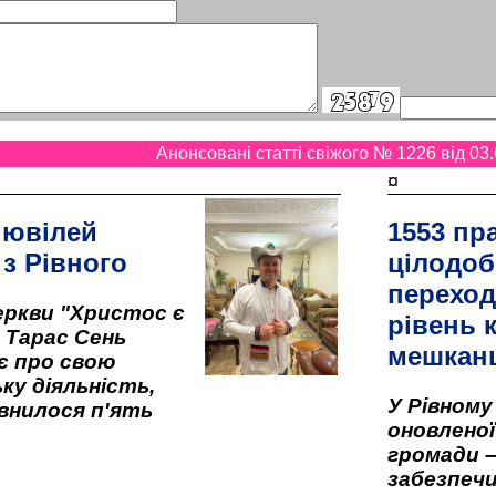
Анонсовані статті свіжого № 1226 від 03.
¤
 ювілей
1553 пр
 з Рівного
цілодоб
переход
ркви "Христос є
рівень к
" Тарас Сень
мешкан
є про свою
ку діяльність,
У Рівном
внилося п'ять
оновленої 
громади –
забезпеч