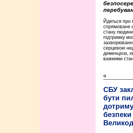
безпосере
перебуван
Йдеться про 
спрямоване н
стану людини 
підтримку мо
захворюванням
серцевою нед
деменцією, 
важкими стан
¤
СБУ зак
бути пи
дотриму
безпеки 
Велико