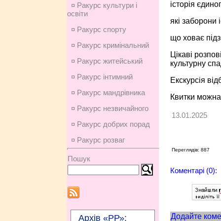
історія єдино
¤ Ракурс культури і
освіти
які заборони 
¤ Ракурс спорту
що ховає підз
¤ Ракурс кримінальний
Цікаві розпов
¤ Ракурс житейський
культурну спа
¤ Ракурс інтимний
Екскурсія відб
¤ Ракурс мандрівника
Квитки можна 
¤ Ракурс незвичайного
13.01.2025
¤ Ракурс добрих порад
¤ Ракурс розваг
Переглядів: 887
Пошук
Коментарі (0):
Додайте коме
Архів «РР»: