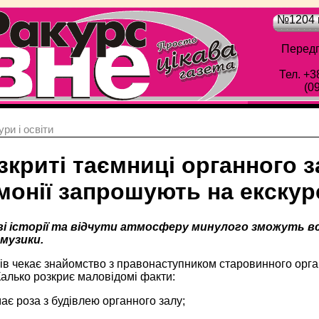
№1204 в
Передп
Тел. +3
(0
ри і освіти
криті таємниці органного з
монії запрошують на екскур
і історії та відчути атмосферу минулого зможуть всі о
 музики.
ів чекає знайомство з правонаступником старовинного орган
Калько розкриє маловідомі факти:
має роза з будівлею органного залу;