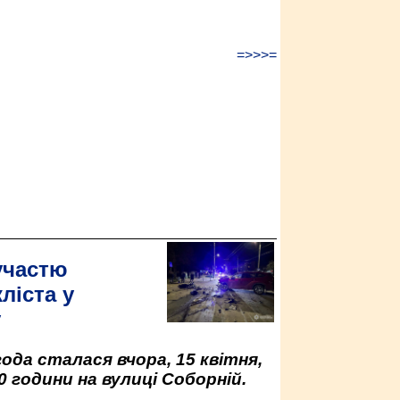
=>>>=
участю
ліста у
у
да сталася вчора, 15 квітня,
0 години на вулиці Соборній.