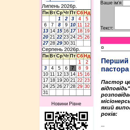
Ваше ім'я
Липень 2026p.
Пн
Вт
Ср
Чт
Пт
Сб
Нд
1
2
3
4
5
6
7
8
9
10
11
12
Текст:
13
14
15
16
17
18
19
20
21
22
23
24
25
26
27
28
29
30
31
¤
Серпень 2026p.
Пн
Вт
Ср
Чт
Пт
Сб
Нд
Перший
1
2
пастора
3
4
5
6
7
8
9
10
11
12
13
14
15
16
17
18
19
20
21
22
23
Пастор це
24
25
26
27
28
29
30
відповідь
31
розповіда
місіонерсь
Новини Рівне
який випо
років:
...