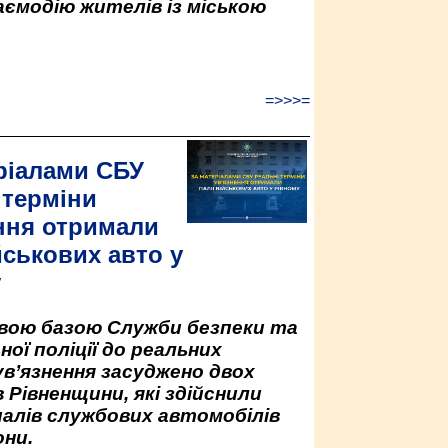
аємодію жителів із міською
=>>>=
ріалами СБУ
 терміни
ння отримали
йськових авто у
у
овою базою Служби безпеки та
ної поліції до реальних
ув’язнення засуджено двох
 Рівненщини, які здійснили
палів службових автомобілів
ни.