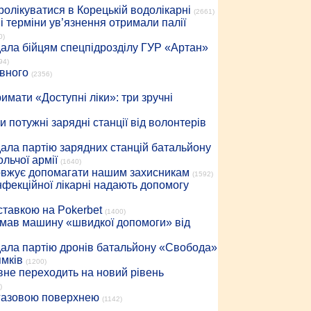
ролікуватися в Корецькій водолікарні
(2661)
 терміни ув’язнення отримали палії
0)
дала бійцям спецпідрозділу ГУР «Артан»
94)
івного
(2356)
имати «Доступні ліки»: три зручні
 потужні зарядні станції від волонтерів
дала партію зарядних станцій батальйону
льчої армії
(1640)
довжує допомагати нашим захисникам
(1592)
інфекційної лікарні надають допомогу
 ставкою на Pokerbet
(1400)
римав машину «швидкої допомоги» від
дала партію дронів батальйону «Свобода»
ямків
(1200)
вне переходить на новий рівень
)
 газовою поверхнею
(1142)