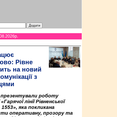
08.2026p.
ацює
ово: Рівне
ить на новий
омунікації з
цями
у презентували роботу
«Гарячої лінії Рівненської
 1553», яка покликана
ити оперативну, прозору та