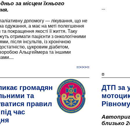
дньо за місцем їхнього
...
ня.
паліативну допомогу — лікування, що не
а одужання, а має на меті полегшення
та покращення якості її життя. Таку
жуть отримати пацієнти з онкологічними
и, після інсультів, із хронічною
остатністю, цукровим діабетом,
хворобою Альцгеймера та іншими
ами....
=>>>=
¤
ликає громадян
ДТП за 
льними та
мотоцик
ватися правил
Рівном
під час
Автоприго
дня
близько 2