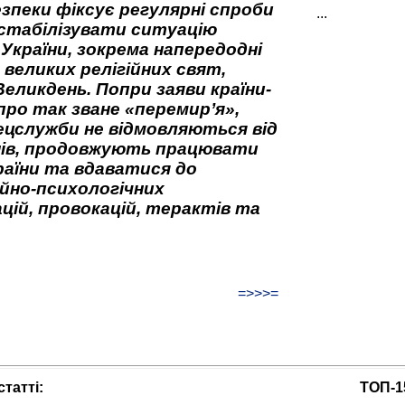
зпеки фіксує регулярні спроби
...
стабілізувати ситуацію
 України, зокрема напередодні
 великих релігійних свят,
Великдень. Попри заяви країни-
про так зване «перемир’я»,
ецслужби не відмовляються від
нів, продовжують працювати
аїни та вдаватися до
йно-психологічних
цій, провокацій, терактів та
=>>>=
татті:
ТОП-1