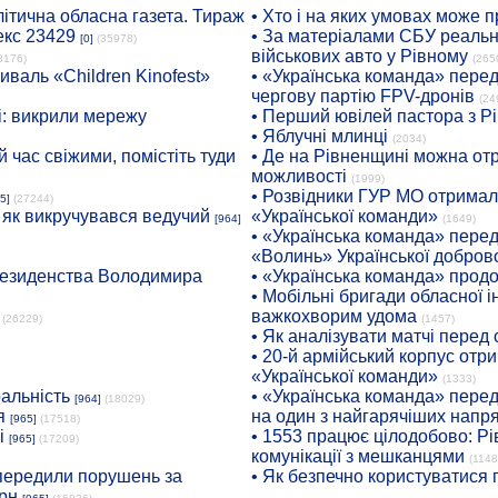
ітична обласна газета. Тираж
• Хто і на яких умовах може п
екс 23429
• За матеріалами СБУ реальні
[0]
(35978)
військових авто у Рівному
8176)
(265
иваль «Children Kinofest»
• «Українська команда» пере
чергову партію FPV-дронів
(24
: викрили мережу
• Перший ювілей пастора з Р
• Яблучні млинці
(2034)
 час свіжими, помістіть туди
• Де на Рівненщині можна отр
можливості
(1999)
• Розвідники ГУР МО отримали
5]
(27244)
: як викручувався ведучий
«Української команди»
[964]
(1649)
• «Українська команда» пере
«Волинь» Української доброво
президенства Володимира
• «Українська команда» про
• Мобільні бригади обласної 
важкохворим удома
(26229)
(1457)
• Як аналізувати матчі перед
• 20-й армійський корпус от
«Української команди»
(1333)
ральність
• «Українська команда» пере
[964]
(18029)
я
на один з найгарячіших напр
[965]
(17518)
і
• 1553 працює цілодобово: Рі
[965]
(17209)
комунікації з мешканцями
(1148
опередили порушень за
• Як безпечно користуватися
рн