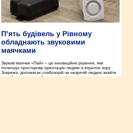
П’ять будівель у Рівному
обладнають звуковими
маячками
Звукові маячки «Пай» – це інноваційне рішення, яке
полегшує просторову орієнтацію людям із втратою зору.
Зокрема, допомагає слабозорій чи незрячій людині знайти
потрібну локацію та безпосередньо вхід у приміщення.