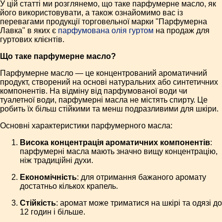
У цій статті ми розглянемо, що таке парфумерне масло, як
його використовувати, а також ознайомимо вас із
перевагами продукції торговельної марки "Парфумерна
Лавка" в яких є
парфумована олія гуртом
на продаж для
гуртових клієнтів.
Що таке парфумерне масло?
Парфумерне масло — це концентрований ароматичний
продукт, створений на основі натуральних або синтетичних
компонентів. На відміну від парфумованої води чи
туалетної води, парфумерні масла не містять спирту. Це
робить їх більш стійкими та менш подразливими для шкіри.
Основні характеристики парфумерного масла:
Висока концентрація ароматичних компонентів
:
парфумерні масла мають значно вищу концентрацію,
ніж традиційні духи.
Економічність
: для отримання бажаного аромату
достатньо кількох крапель.
Стійкість
: аромат може триматися на шкірі та одязі до
12 годин і більше.