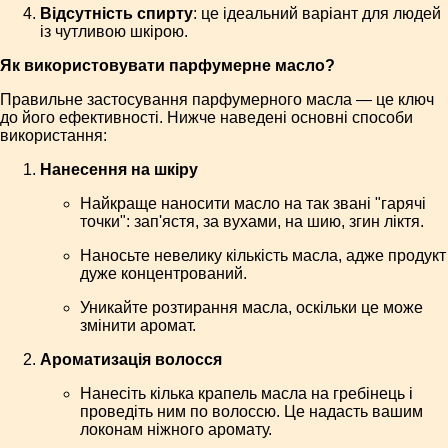
Відсутність спирту
: це ідеальний варіант для людей
із чутливою шкірою.
Як використовувати парфумерне масло?
Правильне застосування парфумерного масла — це ключ
до його ефективності. Нижче наведені основні способи
використання:
Нанесення на шкіру
Найкраще наносити масло на так звані "гарячі
точки": зап'ястя, за вухами, на шию, згин ліктя.
Наносьте невелику кількість масла, адже продукт
дуже концентрований.
Уникайте розтирання масла, оскільки це може
змінити аромат.
Ароматизація волосся
Нанесіть кілька крапель масла на гребінець і
проведіть ним по волоссю. Це надасть вашим
локонам ніжного аромату.