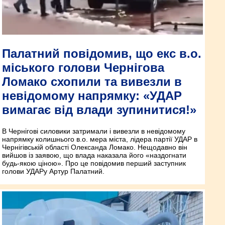
Палатний повідомив, що екс в.о.
міського голови Чернігова
Ломако схопили та вивезли в
невідомому напрямку: «УДАР
вимагає від влади зупинитися!»
В Чернігові силовики затримали і вивезли в невідомому
напрямку колишнього в.о. мера міста, лідера партії УДАР в
Чернігівській області Олександа Ломако. Нещодавно він
вийшов із заявою, що влада наказала його «наздогнати
будь-якою ціною». Про це повідомив перший заступник
голови УДАРу Артур Палатний.