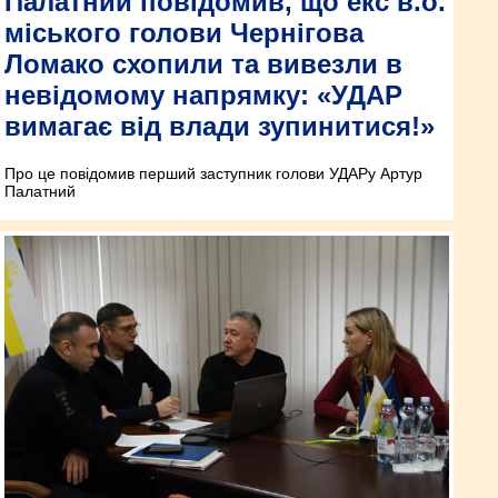
Палатний повідомив, що екс в.о.
міського голови Чернігова
Ломако схопили та вивезли в
невідомому напрямку: «УДАР
вимагає від влади зупинитися!»
Про це повідомив перший заступник голови УДАРу Артур
Палатний