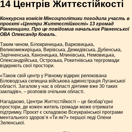
14 Центрів Життєстійкості
Конкурсна комісія Мінсоцполітики погодила участь в
проєкті «Центри Життєстійкості» 13 громад
Рівненщини. Про це повідомив начальник Рівненської
ОВА Олександр Коваль.
Таким чином, Білокриницька, Варковицька,
Великомежиріцька, Вирівська, Демидівська, Дубенська,
Зарічненська, Каноницька, Млинівська, Немовицька,
Олександрійська, Острозька, Рокитнівська тергромади
відкриють свої простори.
«Також свій центр у Рівному відкриє релокована
Біловодська селищна військова адміністрація Луганської
області. Загалом у нас в області діятиме вже 30 таких
закладів», – розповів очільник області.
Нагадаємо, Центри Життєстійкості – це безбар’єрні
простори, де кожен житель громади може отримати
підтримку. Проєкт є складовою Всеукраїнської програми
ментального здоров’я «Ти як?» першої леді Олени
Зеленської.