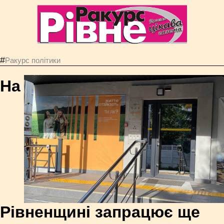
#
Ракурс політики
На
Рівненщині запрацює ще