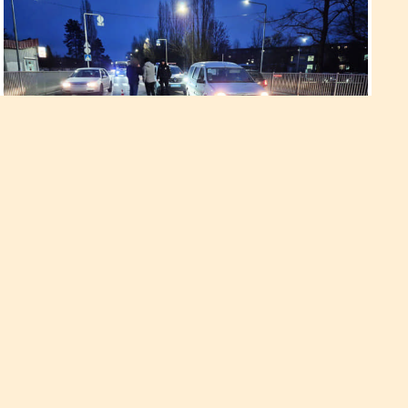
Внаслідок ДТП загинуло
немовля: водій перебуває під
вартою
49-річного варашівця одразу було затримано у порядку
статті 208 КПК України та поміщено до ізолятора