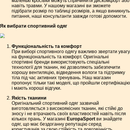
маленькі кросівки можуть спричинити дискомфорт або
навіть травми. У нашому магазині ви зможете
підібрати розмір по таблиці розмірів, а якщо виникнуть
питання, наші консультанти завжди готові допомогти.
Як вибрати спортивний одяг
Функціональність та комфорт
При виборі спортивного одягу важливо звертати увагу
на функціональність та комфорт. Оригінальні
спортивні бренди використовують спеціальні
технології для тканин, які дозволяють забезпечити
хорошу вентиляцію, відведення вологи та підтримку
тіла під час активних тренувань. Наш магазин
пропонує тільки такі моделі, що пройшли сертифікацію
і мають хороші відгуки.
Якість тканини
Оригінальний спортивний одяг зазвичай
виготовляється з високоякісних тканин, які стійкі до
зносу і не втрачають своїх властивостей навіть після
кількох прань. У магазині
EuropaSport
ви знайдете
одяг, що має бездоганну репутацію серед
користувачів за свою стійкість та довговічність.