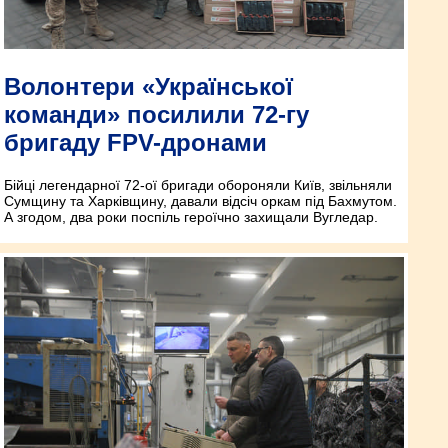
Волонтери «Української
команди» посилили 72-гу
бригаду FPV-дронами
Бійці легендарної 72-ої бригади обороняли Київ, звільняли
Сумщину та Харківщину, давали відсіч оркам під Бахмутом.
А згодом, два роки поспіль героїчно захищали Вугледар.