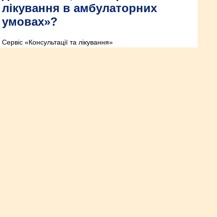
лікування в амбулаторних
умовах»?
Сервіс «Консультації та лікування»
На Рівненщині для підопічних
психневрологічного інтернату
облаштували новий корпус