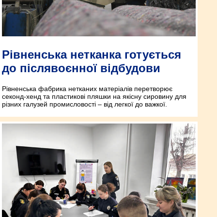
Рівненська нетканка готується
до післявоєнної відбудови
Рівненська фабрика нетканих матеріалів перетворює
секонд-хенд та пластикові пляшки на якісну сировину для
різних галузей промисловості – від легкої до важкої.