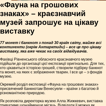
«Фауна на грошових
знаках» – краєзнавчий
музей запрошує на цікаву
виставку
77 монет і банкнот з понад 30 країн світу, майже всі
континенти (окрім Антарктиди) – все це про цікаву
виставку, яка вже чекає на своїх відвідувачів.
Фахівці Рівненського обласного краєзнавчого музею
підійшли до організації цієї експозиції оригінально. Для тих,
хто цікавиться історією грошей, створили підбірку банкнот
та монет, на яких є зображення тварин. І все це – з фондів
музею.
Окремий розділ експозиції «Фау­на на грошових знаках»
присвячений банкнотам Венесуели – країни з багатою й
різноманітною природою.
Як розповіла директорка музею Алла Жижкевич, виставка
триватиме щонайменше місяць. Відвідати її можна як