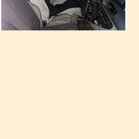
Викрав рюкзак з машини
Крім того, у січні цьогоріч слідчі вже скерували матеріали
кримінального провадження по обвинуваченню 40-річного
рівнянина у скоєнні аналогічного злочину, за який,
відповідно до рішення суду, він перебував на нічному
домашньому арешті.