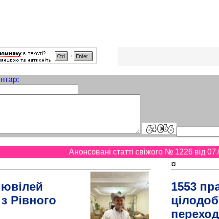
нтар:
Анонсовані статті свіжого № 1226 від 07.
¤
 ювілей
1553 пр
 з Рівного
цілодоб
переход