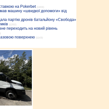
 ставкою на Pokerbet
(1404)
римав машину «швидкої допомоги» від
дала партію дронів батальйону «Свобода»
ямків
(1202)
вне переходить на новий рівень
)
 газовою поверхнею
(1143)