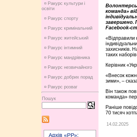
¤ Ракурс культури і
Волонтерсь
освіти
команда» ві
індивідуальн
¤ Ракурс спорту
завершено. 
Facebook-сто
¤ Ракурс кримінальний
¤ Ракурс житейський
«Відправили 
індивідуальни
¤ Ракурс інтимний
захисників. Н
таких наборів
¤ Ракурс мандрівника
Керівник «Укр
¤ Ракурс незвичайного
«Внесок кожно
¤ Ракурс добрих порад
зими», – сказ
¤ Ракурс розваг
Він також пов
команда» пер
Пошук
Раніше повід
70 тисяч хотп
14.02.2025
Архів «РР»: