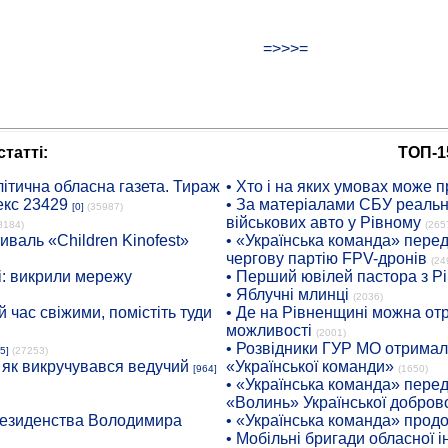
=>>>=
татті:
ТОП-1
ітична обласна газета. Тираж
• Хто і на яких умовах може п
екс 23429
• За матеріалами СБУ реальні
[0]
(35987)
військових авто у Рівному
8184)
(265
иваль «Children Kinofest»
• «Українська команда» пере
чергову партію FPV-дронів
(24
: викрили мережу
• Перший ювілей пастора з Р
• Яблучні млинці
(2036)
 час свіжими, помістіть туди
• Де на Рівненщині можна отр
можливості
(2001)
• Розвідники ГУР МО отримали
5]
(27253)
: як викручувався ведучий
«Української команди»
[964]
(1650)
• «Українська команда» пере
«Волинь» Української доброво
президенства Володимира
• «Українська команда» про
• Мобільні бригади обласної 