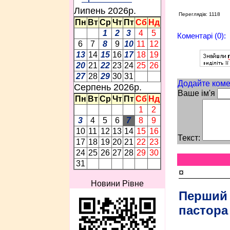
Липень 2026p.
Переглядів: 1118
Пн
Вт
Ср
Чт
Пт
Сб
Нд
1
2
3
4
5
Коментарі (0):
6
7
8
9
10
11
12
13
14
15
16
17
18
19
20
21
22
23
24
25
26
27
28
29
30
31
Додайте коме
Серпень 2026p.
Ваше ім'я
Пн
Вт
Ср
Чт
Пт
Сб
Нд
1
2
3
4
5
6
7
8
9
10
11
12
13
14
15
16
Текст:
17
18
19
20
21
22
23
24
25
26
27
28
29
30
31
¤
Новини Рівне
Перший
пастора