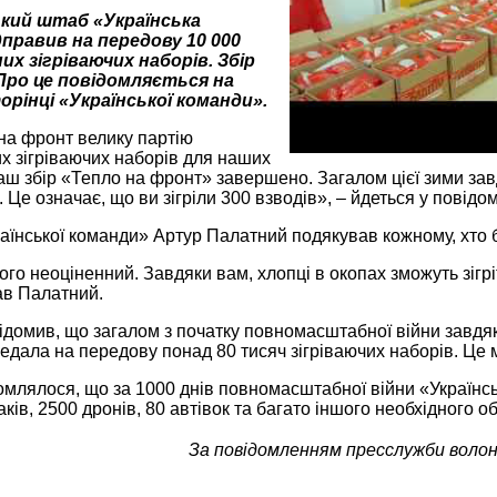
кий штаб «Українська
дправив на передову 10 000
их зігріваючих наборів. Збір
Про це повідомляється на
рінці «Української команди».
на фронт велику партію
х зігріваючих наборів для наших
аш збір «Тепло на фронт» завершено. Загалом цієї зими за
. Це означає, що ви зігріли 300 взводів», – йдеться у повідо
аїнської команди» Артур Палатний подякував кожному, хто б
го неоціненний. Завдяки вам, хлопці в окопах зможуть зігр
ав Палатний.
ідомив, що загалом з початку повномасштабної війни завдяк
едала на передову понад 80 тисяч зігріваючих наборів. Це 
омлялося, що за 1000 днів повномасштабної війни «Україн
аків, 2500 дронів, 80 автівок та багато іншого необхідного о
За повідомленням пресслужби воло