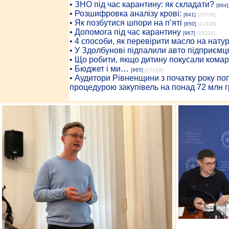
• ЗНО під час карантину: як складати?
[964]
• Розшифровка аналізу крові:
[841]
(25736)
• Як позбутися шпори на п’яті
[850]
(21338)
• Допомога під час карантину
[967]
(18204)
• 4 способи, як перевірити масло на нату
• У Здолбунові підпалили авто підприємц
• Що робити, якщо дитину покусали комар
• Бюджет і ми…
[965]
(17140)
• Аудитори Рівненщини з початку року п
процедурою закупівель на понад 72 млн г