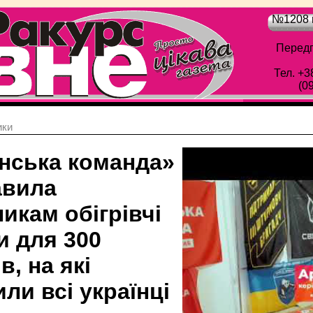
№1208 в
Передп
Тел. +3
(0
ики
їнська команда»
авила
икам обігрівчі
и для 300
в, на які
ли всі українці