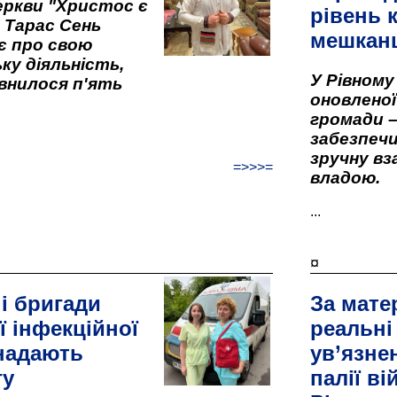
ркви "Христос є
рівень к
" Тарас Сень
мешкан
є про свою
ку діяльність,
У Рівном
внилося п'ять
оновленої 
громади –
забезпеч
зручну вз
=>>>=
владою.
...
¤
і бригади
За мате
ї інфекційної
реальні
 надають
ув’язне
гу
палії ві