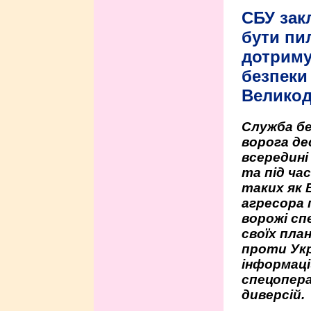
СБУ зак
бути пи
дотриму
безпеки 
Велико
Служба бе
ворога де
всередині
та під час
таких як 
агресора 
ворожі сп
своїх пла
проти Укр
інформаці
спецопера
диверсій.