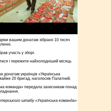
вдяки вашим донатам зібрано 10 тисяч
мленні.
рав участь у зборі.
ітися і пережити найхолодніший місяць
и донатам українців «Українська
майже 20 бригад, наголосив Палатний.
ська команда» передала захисникам понад
бладнання.
нтерського штабу «Українська команда»