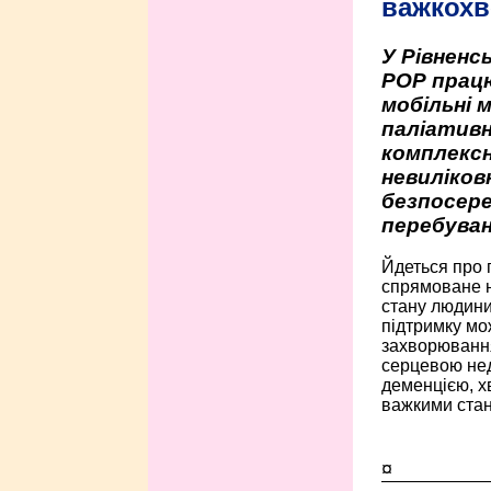
важкохв
У Рівненсь
РОР працю
мобільні 
паліативн
комплексн
невиліко
безпосере
перебуван
Йдеться про 
спрямоване н
стану людини 
підтримку мо
захворюванням
серцевою нед
деменцією, 
важкими стан
¤