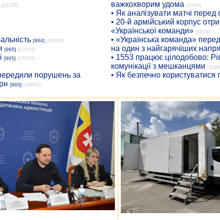
важкохворим удома
(26238)
(1459)
• Як аналізувати матчі перед
• 20-й армійський корпус от
«Української команди»
(1333)
ральність
• «Українська команда» пере
[964]
(18030)
я
на один з найгарячіших напр
[965]
(17519)
і
• 1553 працює цілодобово: Рі
[965]
(17209)
комунікації з мешканцями
(1149
опередили порушень за
• Як безпечно користуватися
рн
[965]
(16837)