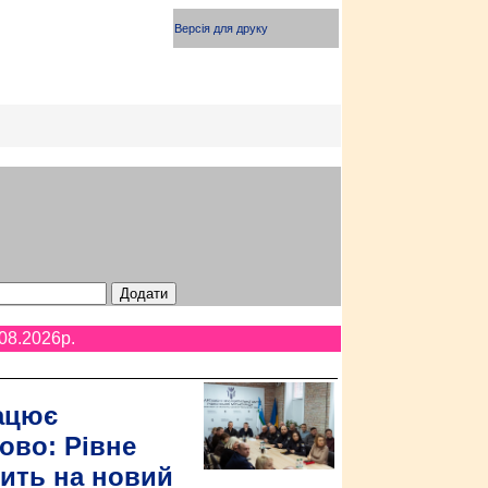
Версія для друку
08.2026p.
ацює
ово: Рівне
ить на новий