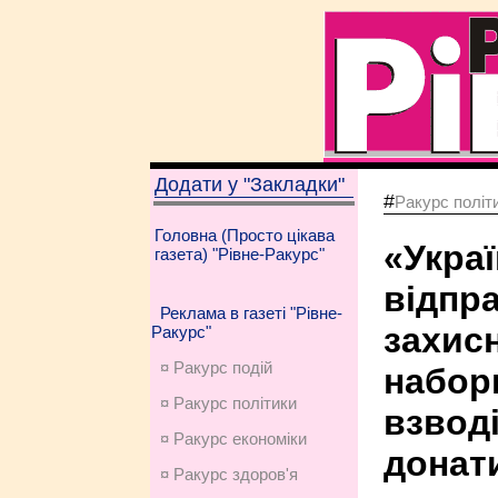
Додати у "Закладки"
#
Ракурс політ
Головна (Просто цікава
«Укра
газета) "Рівне-Ракурс"
відпр
Реклама в газеті "Рівне-
захисн
Ракурс"
¤ Ракурс подій
набор
¤ Ракурс політики
взводі
¤ Ракурс економiки
донати
¤ Ракурс здоров'я