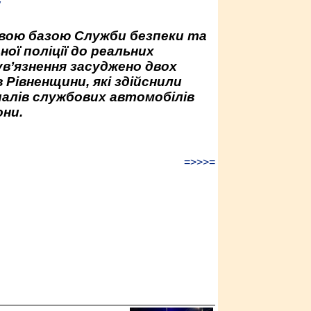
у
овою базою Служби безпеки та
ної поліції до реальних
ув’язнення засуджено двох
 Рівненщини, які здійснили
палів службових автомобілів
ни.
=>>>=