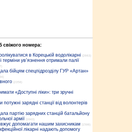
5 свіжого номера:
ролікуватися в Корецькій водолікарні
(2663)
 терміни ув’язнення отримали палії
7)
дала бійцям спецпідрозділу ГУР «Артан»
94)
івного
(2358)
имати «Доступні ліки»: три зручні
 потужні зарядні станції від волонтерів
дала партію зарядних станцій батальйону
льчої армії
(1643)
довжує допомагати нашим захисникам
(1598)
інфекційної лікарні надають допомогу