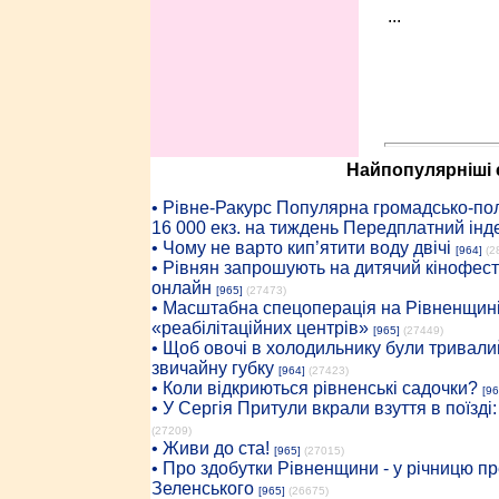
...
Найпопулярніші с
• Рiвне-Ракурс Популярна громадсько-пол
16 000 екз. на тиждень Передплатний інд
• Чому не варто кип’ятити воду двічі
[964]
(2
• Рівнян запрошують на дитячий кінофест
онлайн
[965]
(27473)
• Масштабна спецоперація на Рівненщині
«реабілітаційних центрів»
[965]
(27449)
• Щоб овочі в холодильнику були тривалий
звичайну губку
[964]
(27423)
• Коли відкриються рівненські садочки?
[96
• У Сергія Притули вкрали взуття в поїзді
(27209)
• Живи до ста!
[965]
(27015)
• Про здобутки Рівненщини - у річницю 
Зеленського
[965]
(26675)