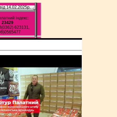
ід 14.02.2025p.
латний індекс:
23429
8(0362) 623131,
98)0565477