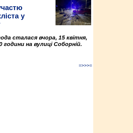
участю
ліста у
у
да сталася вчора, 15 квітня,
0 години на вулиці Соборній.
=>>>=