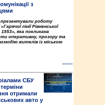
омунікації з
цями
у презентували роботу
«Гарячої лінії Рівненської
 1553», яка покликана
ити оперативну, прозору та
аємодію жителів із міською
=>>>=
ріалами СБУ
 терміни
ння отримали
йськових авто у