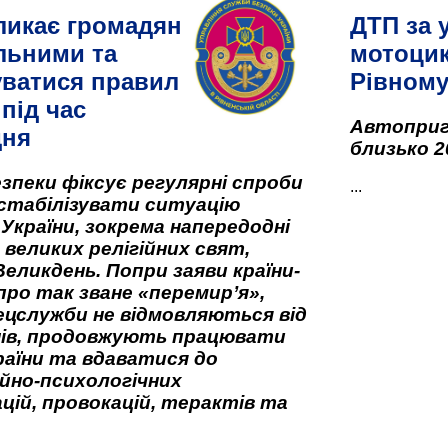
ликає громадян
ДТП за 
льними та
мотоцик
ватися правил
Рівном
під час
Автоприго
дня
близько 2
зпеки фіксує регулярні спроби
...
стабілізувати ситуацію
 України, зокрема напередодні
 великих релігійних свят,
Великдень. Попри заяви країни-
про так зване «перемир’я»,
ецслужби не відмовляються від
нів, продовжують працювати
аїни та вдаватися до
йно-психологічних
цій, провокацій, терактів та