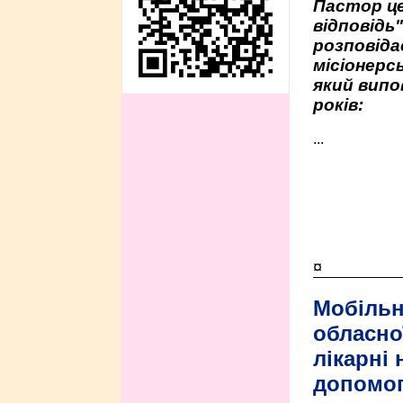
Пастор це
відповідь
розповіда
місіонерсь
який випо
років:
...
¤
Мобільн
обласно
лікарні
допомо