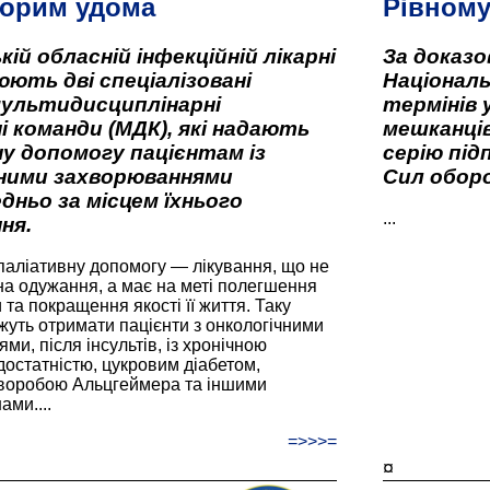
орим удома
Рівном
кій обласній інфекційній лікарні
За доказ
ють дві спеціалізовані
Національ
мультидисциплінарні
термінів 
і команди (МДК), які надають
мешканців
у допомогу пацієнтам із
серію під
вними захворюваннями
Сил оборо
дньо за місцем їхнього
...
ня.
паліативну допомогу — лікування, що не
а одужання, а має на меті полегшення
та покращення якості її життя. Таку
жуть отримати пацієнти з онкологічними
и, після інсультів, із хронічною
остатністю, цукровим діабетом,
хворобою Альцгеймера та іншими
ами....
=>>>=
¤