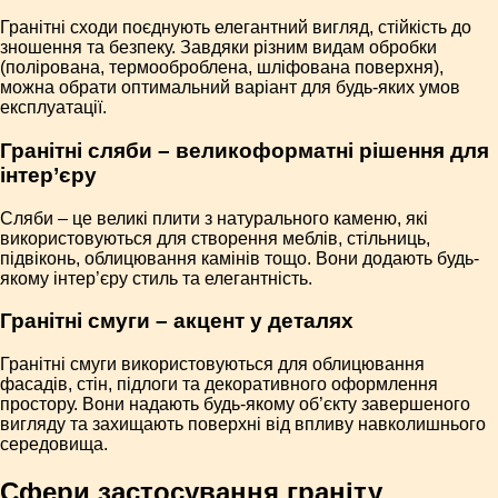
Гранітні сходи поєднують елегантний вигляд, стійкість до
зношення та безпеку. Завдяки різним видам обробки
(полірована, термооброблена, шліфована поверхня),
можна обрати оптимальний варіант для будь-яких умов
експлуатації.
Гранітні сляби – великоформатні рішення для
інтер’єру
Сляби – це великі плити з натурального каменю, які
використовуються для створення меблів, стільниць,
підвіконь, облицювання камінів тощо. Вони додають будь-
якому інтер’єру стиль та елегантність.
Гранітні смуги – акцент у деталях
Гранітні смуги використовуються для облицювання
фасадів, стін, підлоги та декоративного оформлення
простору. Вони надають будь-якому об’єкту завершеного
вигляду та захищають поверхні від впливу навколишнього
середовища.
Сфери застосування граніту