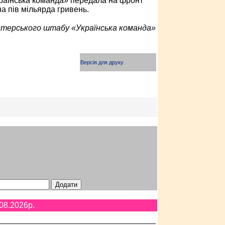
раїнська команда» передала на фронт
а пів мільярда гривень.
нтерського штабу «Українська команда»
Версія для друку
08.2026p.