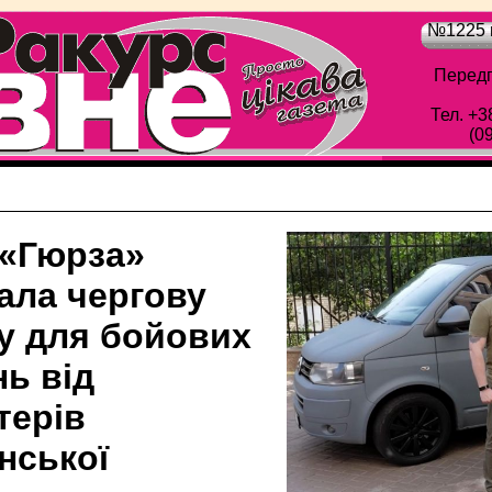
№1225 в
Передп
Тел. +3
(0
 «Гюрза»
ала чергову
ку для бойових
ь від
терів
нської