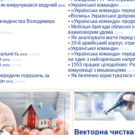
5]
(27247)
: як викручувався ведучий
«Української команди»
[964]
(1650)
• «Українська команда» пере
«Волинь» Української доброво
президенства Володимира
• «Українська команда» про
• Мобільні бригади обласної 
важкохворим удома
(26233)
(1459)
• Як аналізувати матчі перед
• 20-й армійський корпус от
«Української команди»
(1333)
ральність
• «Українська команда» пере
[964]
(18029)
я
на один з найгарячіших напр
[965]
(17518)
і
• 1553 працює цілодобово: Рі
[965]
(17209)
комунікації з мешканцями
(1149
опередили порушень за
• Як безпечно користуватися
рн
[965]
(16836)
Векторна чистка