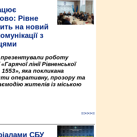
ацює
ово: Рівне
ить на новий
омунікації з
цями
у презентували роботу
«Гарячої лінії Рівненської
 1553», яка покликана
ити оперативну, прозору та
аємодію жителів із міською
=>>>=
ріалами СБУ