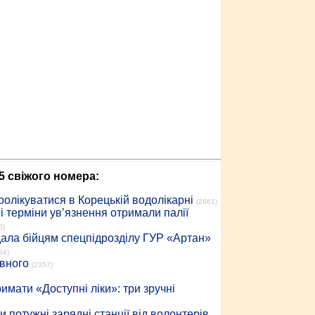
5 свіжого номера:
ролікуватися в Корецькій водолікарні
(2661)
 терміни ув’язнення отримали палії
0)
дала бійцям спецпідрозділу ГУР «Артан»
94)
івного
(2357)
имати «Доступні ліки»: три зручні
 потужні зарядні станції від волонтерів