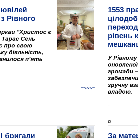
 ювілей
1553 пр
 з Рівного
цілодоб
переход
ркви "Христос є
рівень к
" Тарас Сень
мешкан
є про свою
ку діяльність,
У Рівном
внилося п'ять
оновленої 
громади –
забезпеч
зручну вз
=>>>=
владою.
...
¤
і бригади
За мате