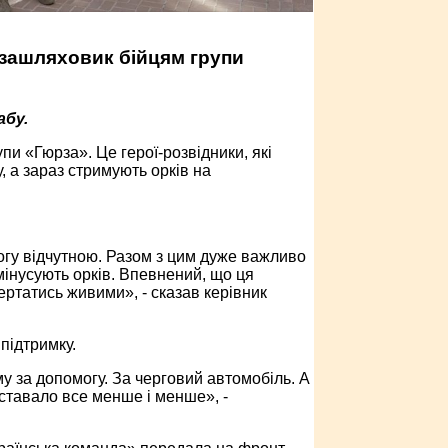
зашляховик бійцям групи
абу.
и «Гюрза». Це герої-розвідники, які
 а зараз стримують орків на
огу відчутною. Разом з цим дуже важливо
мінусують орків. Впевнений, що ця
ртатись живими», - сказав керівник
підтримку.
у за допомогу. За черговий автомобіль. А
ставало все менше і менше», -