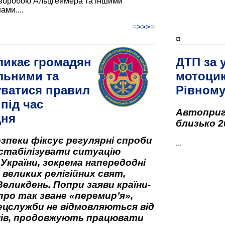
хворобою Альцгеймера та іншими
ами....
=>>>=
¤
ликає громадян
ДТП за 
льними та
мотоцик
ватися правил
Рівном
під час
Автоприго
дня
близько 2
зпеки фіксує регулярні спроби
...
стабілізувати ситуацію
 України, зокрема напередодні
 великих релігійних свят,
Великдень. Попри заяви країни-
про так зване «перемир’я»,
ецслужби не відмовляються від
нів, продовжують працювати