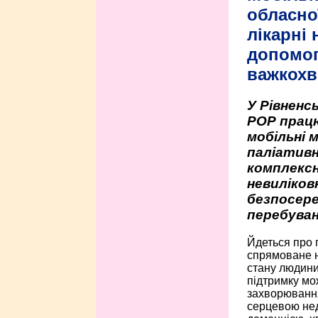
обласно
лікарні
допомо
важкохв
У Рівненсь
РОР працю
мобільні 
паліативн
комплексн
невиліко
безпосере
перебуван
Йдеться про 
спрямоване н
стану людини 
підтримку мо
захворюванням
серцевою нед