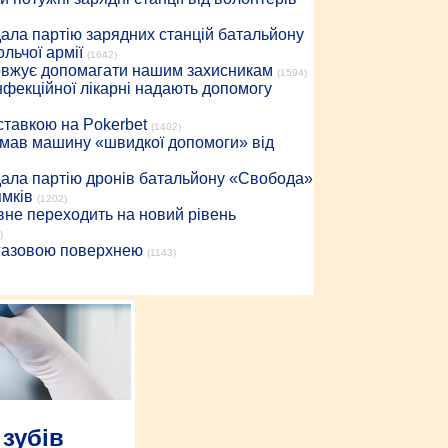
дала партію зарядних станцій батальйону
льчої армії
(1642)
довжує допомагати нашим захисникам
(1594)
інфекційної лікарні надають допомогу
 ставкою на Pokerbet
(1402)
римав машину «швидкої допомоги» від
дала партію дронів батальйону «Свобода»
ямків
(1202)
вне переходить на новий рівень
)
 газовою поверхнею
(1143)
 зубів