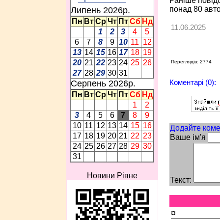
Раніше повід
понад 80 авто
Липень 2026p.
Пн
Вт
Ср
Чт
Пт
Сб
Нд
11.06.2025
1
2
3
4
5
6
7
8
9
10
11
12
13
14
15
16
17
18
19
20
21
22
23
24
25
26
Переглядів: 2774
27
28
29
30
31
Коментарі (0):
Серпень 2026p.
Пн
Вт
Ср
Чт
Пт
Сб
Нд
1
2
3
4
5
6
7
8
9
10
11
12
13
14
15
16
Додайте коме
17
18
19
20
21
22
23
Ваше ім'я
24
25
26
27
28
29
30
31
Новини Рівне
Текст:
¤