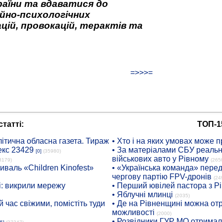
аїни та вдаватися до
йно-психологічних
цій, провокацій, терактів та
=>>>=
татті:
ТОП-1
ітична обласна газета. Тираж
• Хто і на яких умовах може п
екс 23429
• За матеріалами СБУ реальні
[0]
(35980)
військових авто у Рівному
8179)
(265
иваль «Children Kinofest»
• «Українська команда» пере
чергову партію FPV-дронів
(24
: викрили мережу
• Перший ювілей пастора з Р
• Яблучні млинці
(2035)
 час свіжими, помістіть туди
• Де на Рівненщині можна отр
можливості
(2000)
• Розвідники ГУР МО отримали