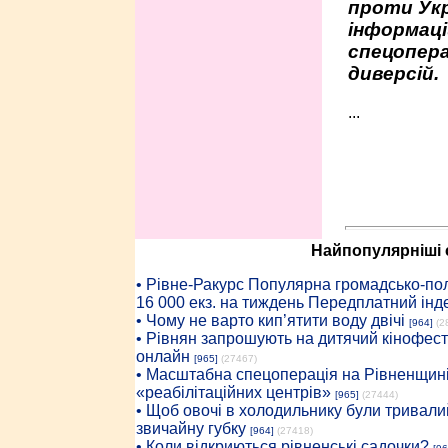
проти Укр
інформаці
спецопера
диверсій.
...
Найпопулярніші с
• Рiвне-Ракурс Популярна громадсько-пол
16 000 екз. на тиждень Передплатний інд
• Чому не варто кип’ятити воду двічі
[964]
(2
• Рівнян запрошують на дитячий кінофест
онлайн
[965]
(27467)
• Масштабна спецоперація на Рівненщині
«реабілітаційних центрів»
[965]
(27444)
• Щоб овочі в холодильнику були тривалий
звичайну губку
[964]
(27418)
• Коли відкриються рівненські садочки?