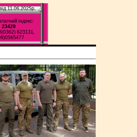
ід 11.06.2025p.
латний індекс:
23429
8(0362) 623131,
98)0565477