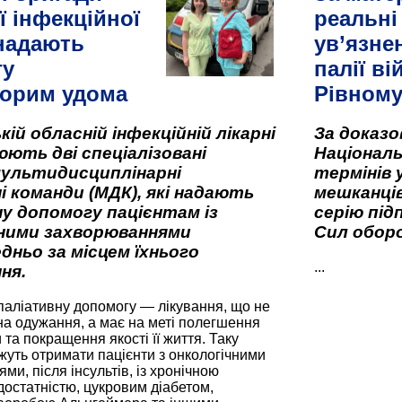
ї інфекційної
реальні
 надають
ув’язне
гу
палії ві
орим удома
Рівном
кій обласній інфекційній лікарні
За доказ
ють дві спеціалізовані
Національ
мультидисциплінарні
термінів 
і команди (МДК), які надають
мешканців
у допомогу пацієнтам із
серію під
вними захворюваннями
Сил оборо
дньо за місцем їхнього
...
ня.
паліативну допомогу — лікування, що не
а одужання, а має на меті полегшення
та покращення якості її життя. Таку
жуть отримати пацієнти з онкологічними
и, після інсультів, із хронічною
остатністю, цукровим діабетом,