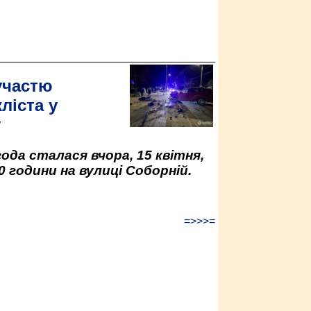
участю
ліста у
у
да сталася вчора, 15 квітня,
0 години на вулиці Соборній.
=>>>=