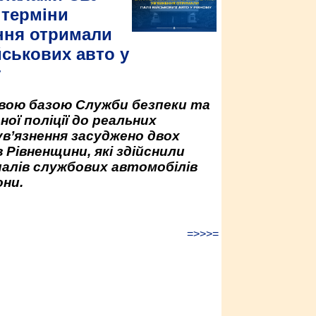
 терміни
ння отримали
йськових авто у
у
овою базою Служби безпеки та
ної поліції до реальних
ув’язнення засуджено двох
 Рівненщини, які здійснили
палів службових автомобілів
ни.
=>>>=