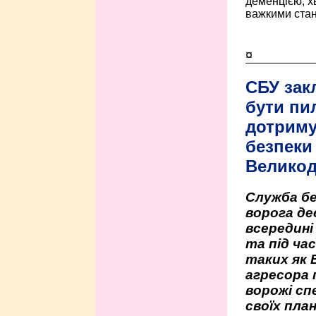
деменцією, 
важкими стан
¤
СБУ зак
бути пи
дотриму
безпеки 
Велико
Служба бе
ворога де
всередині
та під час
таких як 
агресора 
ворожі сп
своїх пла