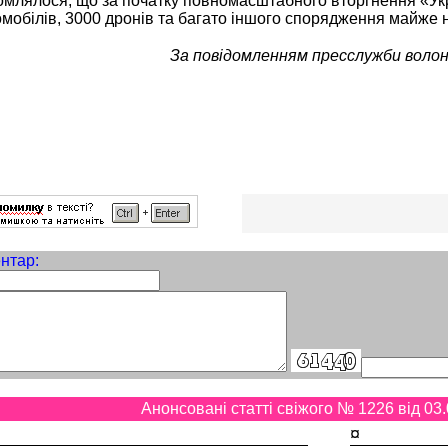
омлялося, що за початку повномасштабного вторгнення «Ук
мобілів, 3000 дронів та багато іншого спорядження майже н
За повідомленням пресслужби воло
нтар:
Анонсовані статті свіжого № 1226 від 03.
¤