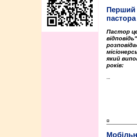
Перший
пастора
Пастор це
відповідь
розповіда
місіонерсь
який випо
років:
...
¤
Мобільн