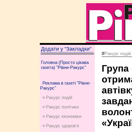
Додати у "Закладки"
#
Ракурс подій
Головна (Просто цікава
Група
газета) "Рівне-Ракурс"
отрим
Реклама в газеті "Рівне-
автів
Ракурс"
¤ Ракурс подій
завдан
¤ Ракурс політики
волон
¤ Ракурс економiки
«Украї
¤ Ракурс здоров'я