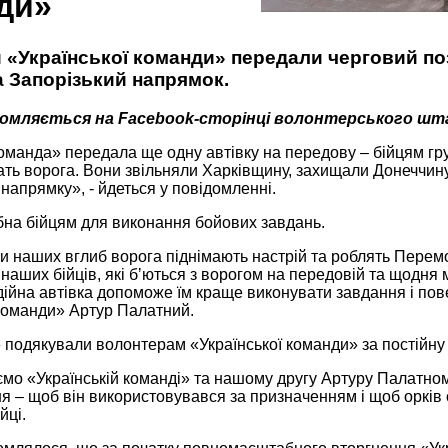
ди»
 «Української команди» передали черговий по
а Запорізький напрямок.
домляється на Facebook-сторінці волонтерського шт
оманда» передала ще одну автівку на передову – бійцям груп
ь ворога. Вони звільняли Харківщину, захищали Донеччину,
напрямку», - йдеться у повідомленні.
бна бійцям для виконання бойових завдань.
и наших вглиб ворога піднімають настрій та роблять Перем
наших бійців, які бʼються з ворогом на передовій та щодня 
ійна автівка допоможе їм краще виконувати завдання і пове
 команди» Артур Палатний.
 подякували волонтерам «Української команди» за постійну 
мо «Українській команді» та нашому другу Артуру Палатном
 – щоб він використовувався за призначенням і щоб орків 
йці.