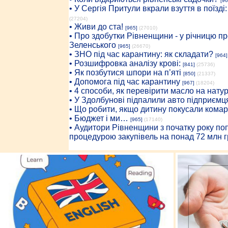
[96
• У Сергія Притули вкрали взуття в поїзді
(27204)
• Живи до ста!
[965]
(27010)
• Про здобутки Рівненщини - у річницю 
Зеленського
[965]
(26670)
• ЗНО під час карантину: як складати?
[964]
• Розшифровка аналізу крові:
[841]
(25736)
• Як позбутися шпори на п’яті
[850]
(21337)
• Допомога під час карантину
[967]
(18204)
• 4 способи, як перевірити масло на нату
• У Здолбунові підпалили авто підприємц
• Що робити, якщо дитину покусали комар
• Бюджет і ми…
[965]
(17140)
• Аудитори Рівненщини з початку року п
процедурою закупівель на понад 72 млн г