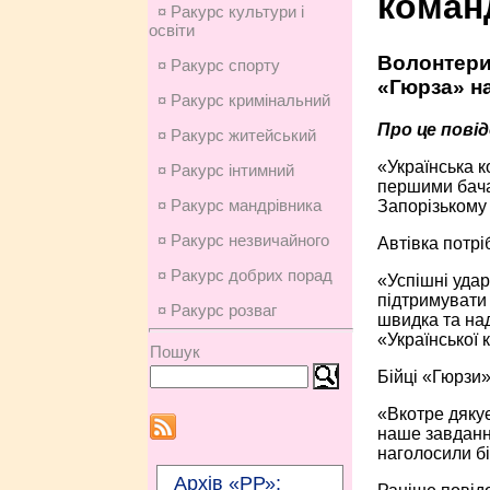
коман
¤ Ракурс культури і
освіти
Волонтери
¤ Ракурс спорту
«Гюрза» н
¤ Ракурс кримінальний
Про це пові
¤ Ракурс житейський
«Українська к
¤ Ракурс інтимний
першими бачат
¤ Ракурс мандрівника
Запорізькому 
¤ Ракурс незвичайного
Автівка потрі
¤ Ракурс добрих порад
«Успішні удар
підтримувати 
¤ Ракурс розваг
швидка та над
«Української
Пошук
Бійці «Гюрзи»
«Вкотре дякує
наше завдання
наголосили бі
Архів «РР»: