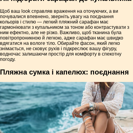
Щоб ваш look справляв враження на оточуючих, а ви
почувалися впевнено, зверніть увагу на поєднання
кольорів і стилю — легкий пляжний сарафан має
гармоніювати з купальником за тоном або контрастувати з
ним ефектно, але не різко. Важливо, щоб тканина була
повітропроникною й легкою, адже сарафан має швидко
вдягатися на вологе тіло. Обирайте фасон, який легко
знімається, не сковує рухів і підкреслює вашу фігуру,
водночас залишаючи простір для комфорту в спекотну
погоду.
Пляжна сумка і капелюх: поєднання