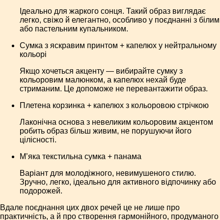
Ідеально для жаркого сонця. Такий образ виглядає
легко, свіжо й елегантно, особливо у поєднанні з білим
або пастельним купальником.
Сумка з яскравим принтом + капелюх у нейтральному
кольорі
Якщо хочеться акценту — вибирайте сумку з
кольоровим малюнком, а капелюх нехай буде
стриманим. Це допоможе не перевантажити образ.
Плетена корзинка + капелюх з кольоровою стрічкою
Лаконічна основа з невеликим кольоровим акцентом
робить образ більш живим, не порушуючи його
цілісності.
М’яка текстильна сумка + панама
Варіант для молодіжного, невимушеного стилю.
Зручно, легко, ідеально для активного відпочинку або
подорожей.
Вдале поєднання цих двох речей це не лише про
практичність, а й про створення гармонійного, продуманого