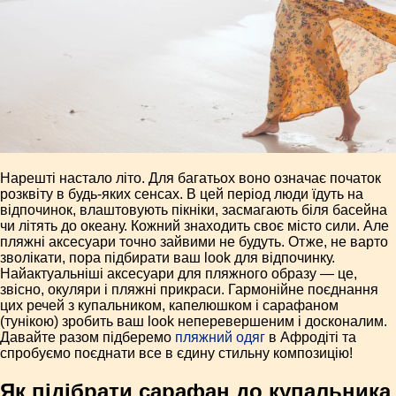
Нарешті настало літо. Для багатьох воно означає початок
розквіту в будь-яких сенсах. В цей період люди їдуть на
відпочинок, влаштовують пікніки, засмагають біля басейна
чи літять до океану. Кожний знаходить своє місто сили. Але
пляжні аксесуари точно зайвими не будуть. Отже, не варто
зволікати, пора підбирати ваш look для відпочинку.
Найактуальніші аксесуари для пляжного образу — це,
звісно, окуляри і пляжні прикраси. Гармонійне поєднання
цих речей з купальником, капелюшком і сарафаном
(тунікою) зробить ваш look неперевершеним і досконалим.
Давайте разом підберемо
пляжний одяг
в Афродіті та
спробуємо поєднати все в єдину стильну композицію!
Як підібрати сарафан до купальника