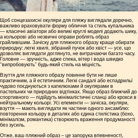
Щоб сонцезахисні окуляри для пляжу виглядали доречно,
важливо враховувати форму обличчя та стиль купальника
— класичні авіатори або великі круглі моделі додають шику,
а кольорові або незвичні оправи роблять образ
грайливішим. Зачіску для пляжного образу краще обирати
природну: легкі хвилі, зібраний пучок або хвіст — усе, що
дозволяє виглядати доглянуто, не витрачаючи багато часу.
Головне — зручність, адже спека, вітер і вода швидко
"випробовують" будь-який стиль на міцність.
Взуття для пляжного образу повинне бути не лише
практичним, а й естетичним. Легкі сандалі або еспадрильї
чудово поєднуються з капелюхами й окулярами в
пастельних чи природних відтінках. Якщо образ ближчий до
спортивного — підійдуть мінімалістичні сланці або крокси в
нейтральному кольорі. Усі елементи — зачіска, окуляри,
взуття — мають виглядати як частини одного ансамблю:
повторення кольору в деталях або єдина стилістика (бохо,
мінімалізм, романтика) створюють враження продуманості
без зусиль.
Отже, ваш пляжний образ – це запорука впевненості,