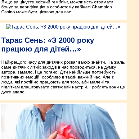
Якщо ви цінуєте якісний гемблінг, можливість отримати
бонус за верифікацію в особистому кабінеті Champion
Casino може бути цікавою для вас.
Тарас Сень: «З 2000 року
працюю для дітей…»
Найкращого часу для дитячих розваг важко знайти. На жаль,
саме дитячих літніх заходів в нас проводиться, на думку
автора, замало, і це погано. Діти найбільше потребують
позитивних емоцій, особливо в такий важкий час. Але є
люди, які постійно працюють для того, аби малечі та
підліткам влаштовувати святковий настрій. І роблять вони це
дуже вдало.