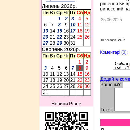
рішення Київ
Липень 2026p.
винесений на
Пн
Вт
Ср
Чт
Пт
Сб
Нд
1
2
3
4
5
25.06.2025
6
7
8
9
10
11
12
13
14
15
16
17
18
19
20
21
22
23
24
25
26
Переглядів: 2422
27
28
29
30
31
Серпень 2026p.
Коментарі (0):
Пн
Вт
Ср
Чт
Пт
Сб
Нд
1
2
3
4
5
6
7
8
9
10
11
12
13
14
15
16
Додайте коме
17
18
19
20
21
22
23
Ваше ім'я
24
25
26
27
28
29
30
31
Новини Рівне
Текст:
¤