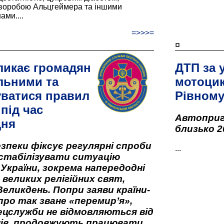
хворобою Альцгеймера та іншими
ами....
=>>>=
¤
ликає громадян
ДТП за 
льними та
мотоцик
ватися правил
Рівном
під час
Автоприго
дня
близько 2
зпеки фіксує регулярні спроби
...
стабілізувати ситуацію
 України, зокрема напередодні
 великих релігійних свят,
Великдень. Попри заяви країни-
про так зване «перемир’я»,
ецслужби не відмовляються від
нів, продовжують працювати