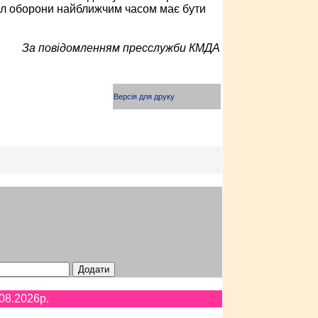
ил оборони найближчим часом має бути
За повідомленням пресслужби КМДА
Версія для друку
08.2026p.