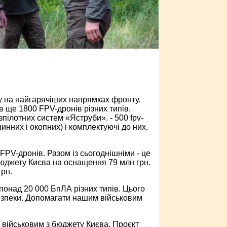
у на найгарячіших напрямках фронту.
в ще 1800 FPV-дронів різних типів.
пілотних систем «Яструби». - 500 fpv-
инних і окопних) і комплектуючі до них.
FPV-дронів. Разом із сьогоднішніми - це
бюджету Києва на оснащення 79 млн грн.
грн.
понад 20 000 БпЛА різних типів. Цього
безпеки. Допомагати нашим військовим
 військовим з бюджету Києва. Проєкт