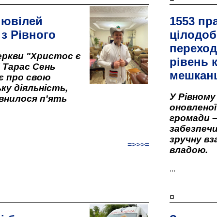
 ювілей
1553 пр
 з Рівного
цілодоб
переход
ркви "Христос є
рівень к
" Тарас Сень
мешкан
є про свою
ку діяльність,
У Рівном
внилося п'ять
оновленої 
громади –
забезпеч
зручну вз
=>>>=
владою.
...
¤