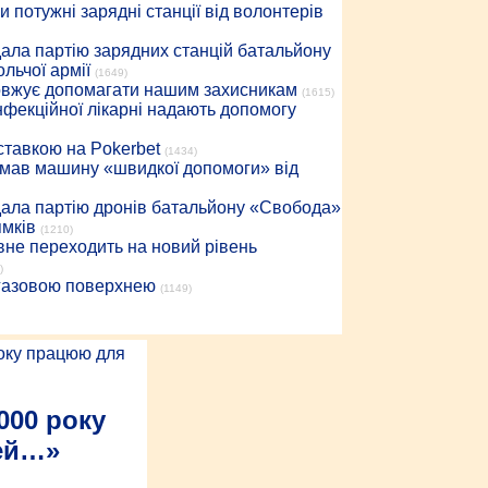
 потужні зарядні станції від волонтерів
дала партію зарядних станцій батальйону
льчої армії
(1649)
довжує допомагати нашим захисникам
(1615)
інфекційної лікарні надають допомогу
 ставкою на Pokerbet
(1434)
римав машину «швидкої допомоги» від
дала партію дронів батальйону «Свобода»
ямків
(1210)
вне переходить на новий рівень
)
 газовою поверхнею
(1149)
000 року
ей…»