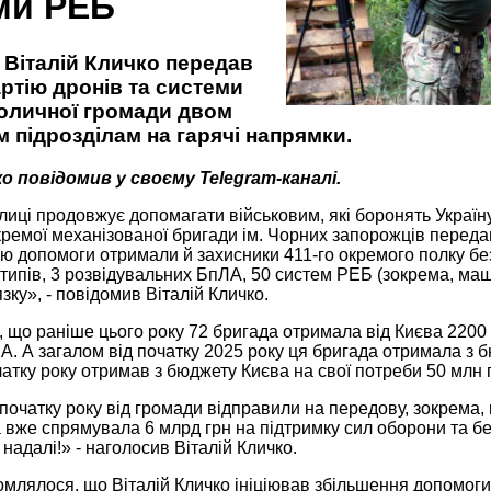
ми РЕБ
 Віталій Кличко передав
ртію дронів та системи
толичної громади двом
 підрозділам на гарячі напрямки.
о повідомив у своєму Telegram-каналі.
иці продовжує допомагати військовим, які боронять Україн
кремої механізованої бригади ім. Чорних запорожців переда
ю допомоги отримали й захисники 411-го окремого полку без
 типів, 3 розвідувальних БпЛА, 50 систем РЕБ (зокрема, маш
язку», - повідомив Віталій Кличко.
 що раніше цього року 72 бригада отримала від Києва 2200 
. А загалом від початку 2025 року ця бригада отримала з 
чатку року отримав з бюджету Києва на свої потреби 50 млн 
початку року від громади відправили на передову, зокрема, 
а вже спрямувала 6 млрд грн на підтримку сил оборони та 
надалі!» - наголосив Віталій Кличко.
млялося, що Віталій Кличко ініціював збільшення допомоги