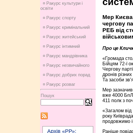
систе
¤ Ракурс культури і
освіти
Мер Києва
¤ Ракурс спорту
чергову па
¤ Ракурс кримінальний
РЕБ від с
військовим
¤ Ракурс житейський
¤ Ракурс інтимний
Про це Кличк
¤ Ракурс мандрівника
«Громада стол
Бійцям 72-ї о
¤ Ракурс незвичайного
Чергову парті
дронів різних
¤ Ракурс добрих порад
Та засоби звʼ
¤ Ракурс розваг
Мер зазначив,
вже 4000 БпЛА
Пошук
411 полк з по
«Загалом від 
року Київрад
продовжимо і 
Архів «РР»:
Раніше повідо