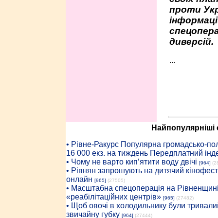
проти Укр
інформаці
спецопера
диверсій.
...
Найпопулярніші с
• Рiвне-Ракурс Популярна громадсько-пол
16 000 екз. на тиждень Передплатний інд
• Чому не варто кип’ятити воду двічі
[964]
(2
• Рівнян запрошують на дитячий кінофест
онлайн
[965]
(27505)
• Масштабна спецоперація на Рівненщині
«реабілітаційних центрів»
[965]
(27482)
• Щоб овочі в холодильнику були тривалий
звичайну губку
[964]
(27444)