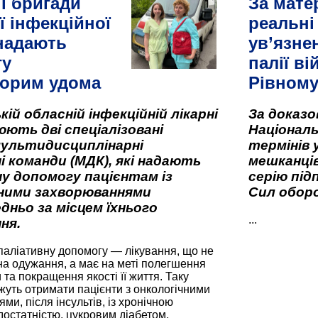
і бригади
За мате
ї інфекційної
реальні
 надають
ув’язне
гу
палії ві
орим удома
Рівном
кій обласній інфекційній лікарні
За доказ
ють дві спеціалізовані
Національ
мультидисциплінарні
термінів 
і команди (МДК), які надають
мешканців
у допомогу пацієнтам із
серію під
вними захворюваннями
Сил оборо
дньо за місцем їхнього
...
ня.
паліативну допомогу — лікування, що не
а одужання, а має на меті полегшення
та покращення якості її життя. Таку
жуть отримати пацієнти з онкологічними
и, після інсультів, із хронічною
остатністю, цукровим діабетом,