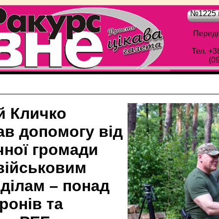
№1225 в
Передп
Тел. +3
(0
й Кличко
ав допомогу від
чної громади
військовим
ділам – понад
ронів та