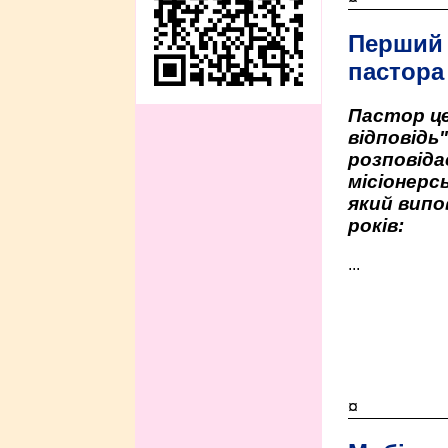
Перший
пастора
Пастор це
відповідь
розповіда
місіонерсь
який випо
років:
...
¤