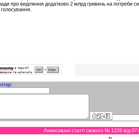
ради про виділення додатково 2 млрд гривень на потреби с
 голосування.
нтар:
Анонсовані статті свіжого № 1226 від 07.
¤