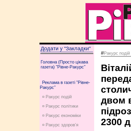
Додати у "Закладки"
#
Ракурс подій
Головна (Просто цікава
Віталі
газета) "Рівне-Ракурс"
перед
Реклама в газеті "Рівне-
столи
Ракурс"
¤ Ракурс подій
двом 
¤ Ракурс політики
підроз
¤ Ракурс економiки
2300 д
¤ Ракурс здоров'я