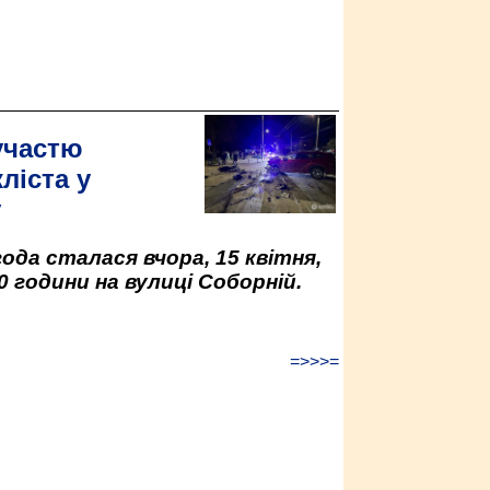
участю
ліста у
у
да сталася вчора, 15 квітня,
0 години на вулиці Соборній.
=>>>=