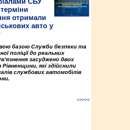
ріалами СБУ
 терміни
ння отримали
йськових авто у
у
овою базою Служби безпеки та
ної поліції до реальних
ув’язнення засуджено двох
 Рівненщини, які здійснили
палів службових автомобілів
ни.
=>>>=