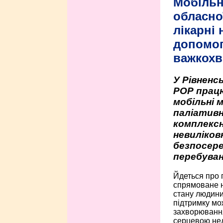
Мобільн
обласно
лікарні
допомо
важкохв
У Рівненсь
РОР працю
мобільні 
паліативн
комплексн
невиліко
безпосере
перебуван
Йдеться про 
спрямоване н
стану людини 
підтримку мо
захворюванням
серцевою нед