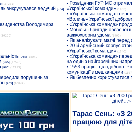
• Розвідники ГУР МО отримали
5]
(27281)
: як викручувався ведучий
«Української команди»
[964]
(1656)
• «Українська команда» пере
«Волинь» Української доброво
президенства Володимира
• «Українська команда» про
• Мобільні бригади обласної 
важкохворим удома
(26265)
(1465)
• Як аналізувати матчі перед
• 20-й армійський корпус от
«Української команди»
(1340)
ральність
• «Українська команда» пере
[964]
(18040)
я
на один з найгарячіших напр
[965]
(17525)
і
• 1553 працює цілодобово: Рі
[965]
(17215)
комунікації з мешканцями
(1157
опередили порушень за
• Як безпечно користуватися
рн
[965]
(16842)
Тарас Сень: «З 2
працюю для діт