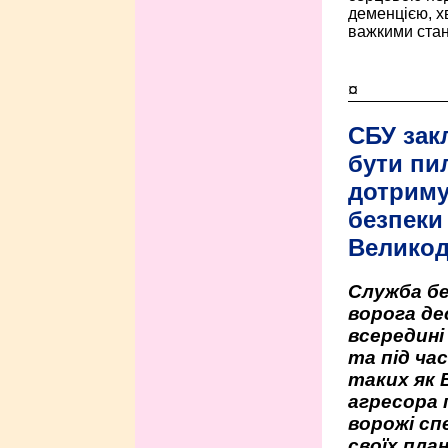
деменцією, 
важкими стан
¤
СБУ зак
бути пи
дотриму
безпеки 
Велико
Служба бе
ворога де
всередині
та під час
таких як 
агресора 
ворожі сп
своїх пла