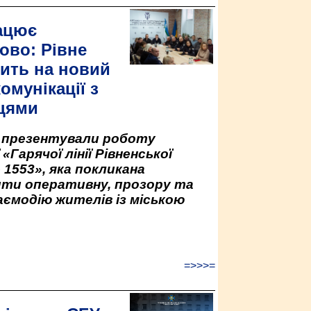
ацює
ово: Рівне
ить на новий
омунікації з
цями
у презентували роботу
«Гарячої лінії Рівненської
 1553», яка покликана
ити оперативну, прозору та
аємодію жителів із міською
=>>>=