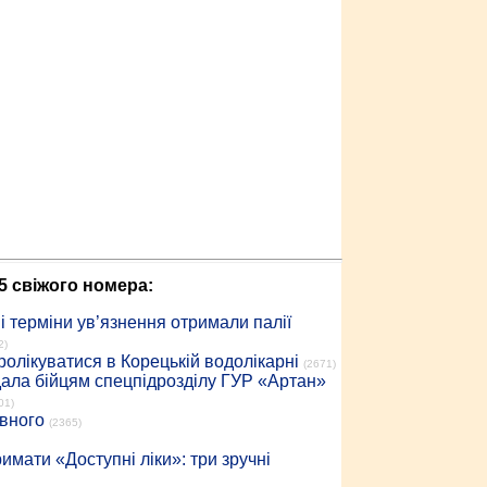
5 свіжого номера:
 терміни ув’язнення отримали палії
2)
ролікуватися в Корецькій водолікарні
(2671)
дала бійцям спецпідрозділу ГУР «Артан»
01)
івного
(2365)
имати «Доступні ліки»: три зручні