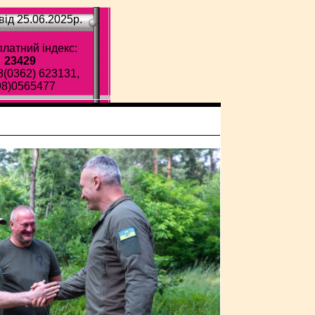
ід 25.06.2025p.
латний індекс:
23429
8(0362) 623131,
98)0565477