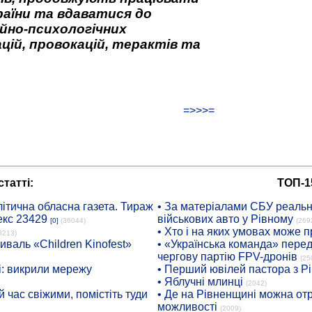
аїни та вдаватися до
йно-психологічних
цій, провокацій, терактів та
=>>>=
татті:
ТОП-1
ітична обласна газета. Тираж
• За матеріалами СБУ реальні
екс 23429
військових авто у Рівному
[0]
(36044)
(269
• Хто і на яких умовах може п
8213)
иваль «Children Kinofest»
• «Українська команда» пере
чергову партію FPV-дронів
(25
: викрили мережу
• Перший ювілей пастора з Р
• Яблучні млинці
(2042)
 час свіжими, помістіть туди
• Де на Рівненщині можна отр
можливості
(2009)