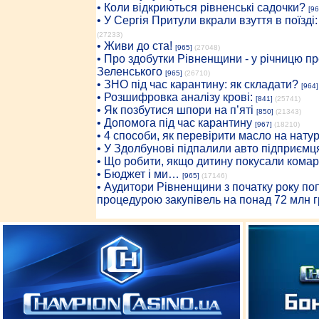
• Коли відкриються рівненські садочки?
[96
• У Сергія Притули вкрали взуття в поїзді
(27233)
• Живи до ста!
[965]
(27048)
• Про здобутки Рівненщини - у річницю 
Зеленського
[965]
(26710)
• ЗНО під час карантину: як складати?
[964]
• Розшифровка аналізу крові:
[841]
(25741)
• Як позбутися шпори на п’яті
[850]
(21343)
• Допомога під час карантину
[967]
(18210)
• 4 способи, як перевірити масло на нату
• У Здолбунові підпалили авто підприємц
• Що робити, якщо дитину покусали комар
• Бюджет і ми…
[965]
(17146)
• Аудитори Рівненщини з початку року п
процедурою закупівель на понад 72 млн г