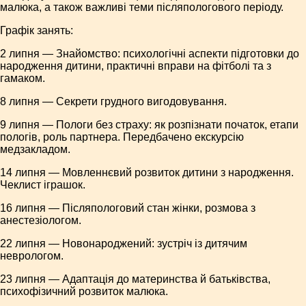
малюка, а також важливі теми післяпологового періоду.
Графік занять:
2 липня — Знайомство: психологічні аспекти підготовки до
народження дитини, практичні вправи на фітболі та з
гамаком.
8 липня — Секрети грудного вигодовування.
9 липня — Пологи без страху: як розпізнати початок, етапи
пологів, роль партнера. Передбачено екскурсію
медзакладом.
14 липня — Мовленнєвий розвиток дитини з народження.
Чеклист іграшок.
16 липня — Післяпологовий стан жінки, розмова з
анестезіологом.
22 липня — Новонароджений: зустріч із дитячим
неврологом.
23 липня — Адаптація до материнства й батьківства,
психофізичний розвиток малюка.