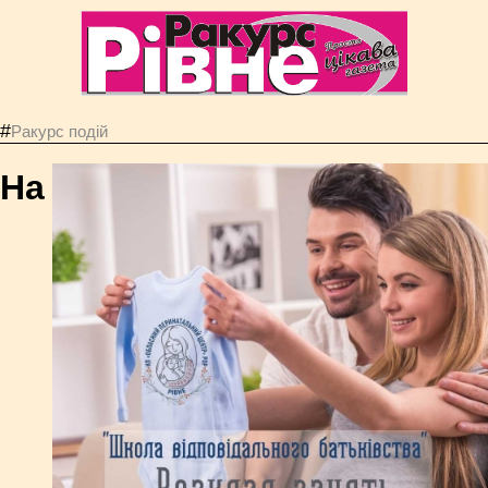
#
Ракурс подій
На