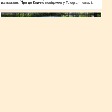
вантажівок. Про це Кличко повідомив у Telegram-каналі.
Група «Гюрза» отримала чергову
автівку для бойових завдань від
волонтерів «Української
команди»
Про це повідомляється на Facebook-сторінці
волонтерського штабу.