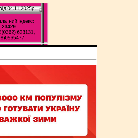
ід 04.11.2025p.
латний індекс:
23429
8(0362) 623131,
98)0565477