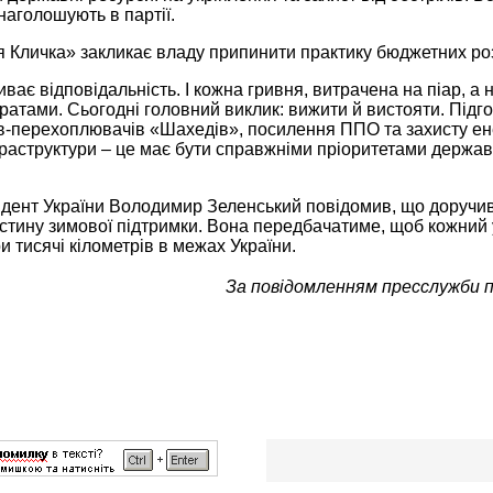
 наголошують в партії.
 Кличка» закликає владу припинити практику бюджетних розд
ває відповідальність. І кожна гривня, витрачена на піар, а 
атами. Сьогодні головний виклик: вижити й вистояти. Підго
в-перехоплювачів «Шахедів», посилення ППО та захисту енер
раструктури – це має бути справжніми пріоритетами держави
дент України Володимир Зеленський повідомив, що доручив 
стину зимової підтримки. Вона передбачатиме, щоб кожний 
и тисячі кілометрів в межах України.
За повідомленням пресслужби п