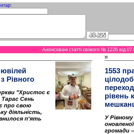
нтар:
Анонсовані статті свіжого № 1226 від 07.
¤
 ювілей
1553 пр
 з Рівного
цілодоб
переход
ркви "Христос є
рівень к
" Тарас Сень
мешкан
є про свою
ку діяльність,
У Рівном
внилося п'ять
оновленої 
громади –