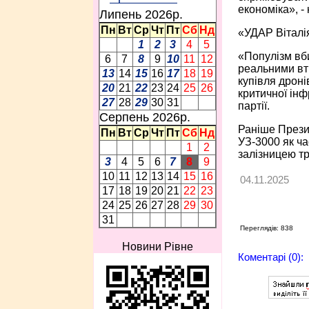
економіка», -
Липень 2026p.
Пн
Вт
Ср
Чт
Пт
Сб
Нд
«УДАР Віталія
1
2
3
4
5
«Популізм вби
6
7
8
9
10
11
12
реальними втр
13
14
15
16
17
18
19
купівля дроні
20
21
22
23
24
25
26
критичної інф
27
28
29
30
31
партії.
Серпень 2026p.
Раніше Прези
Пн
Вт
Ср
Чт
Пт
Сб
Нд
УЗ-3000 як ча
1
2
залізницею тр
3
4
5
6
7
8
9
10
11
12
13
14
15
16
04.11.2025
17
18
19
20
21
22
23
24
25
26
27
28
29
30
31
Переглядів: 838
Новини Рівне
Коментарі (0):