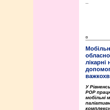
...
¤
Мобільн
обласно
лікарні
допомо
важкохв
У Рівненсь
РОР працю
мобільні 
паліативн
комплексн