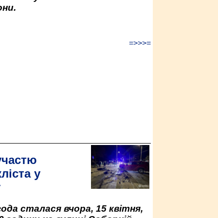
ни.
=>>>=
участю
ліста у
у
да сталася вчора, 15 квітня,