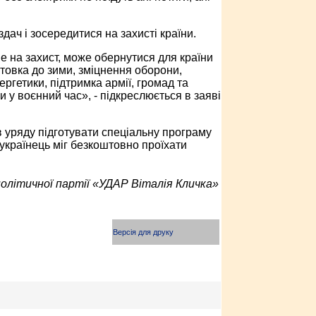
ач і зосередитися на захисті країни.
не на захист, може обернутися для країни
товка до зими, зміцнення оборони,
гетики, підтримка армії, громад та
 у воєнний час», - підкреслюється в заяві
уряду підготувати спеціальну програму
українець міг безкоштовно проїхати
олітичної партії «УДАР Віталія Кличка»
Версія для друку