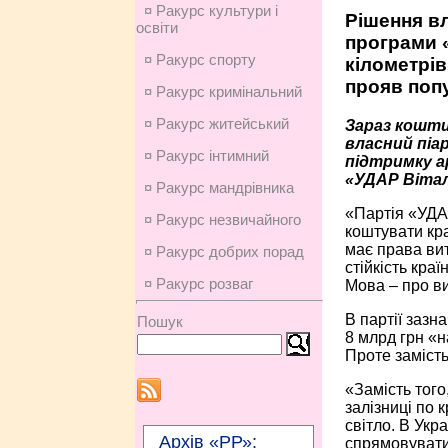
¤ Ракурс культури і
Рішення в
освіти
програми 
¤ Ракурс спорту
кілометрів
прояв попу
¤ Ракурс кримінальний
¤ Ракурс житейський
Зараз кошти
власний піар
¤ Ракурс інтимний
підтримку а
«УДАР Вітал
¤ Ракурс мандрівника
«Партія «УДАР
¤ Ракурс незвичайного
коштувати кра
має права вит
¤ Ракурс добрих порад
стійкість кра
¤ Ракурс розваг
Мова – про ви
В партії зазн
Пошук
8 млрд грн «н
Проте заміст
«Замість того
залізниці по 
світло. В Укра
Архів «РР»:
спрямовувати 