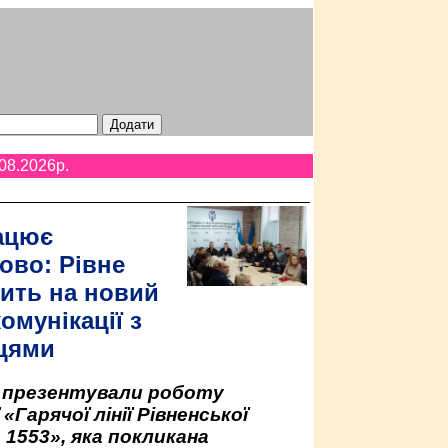
08.2026p.
ацює
ово: Рівне
ить на новий
омунікації з
цями
у презентували роботу
«Гарячої лінії Рівненської
 1553», яка покликана