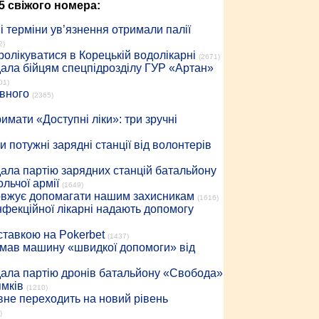
5 свіжого номера:
 терміни ув’язнення отримали палії
2)
ролікуватися в Корецькій водолікарні
(2671)
дала бійцям спецпідрозділу ГУР «Артан»
01)
івного
(2365)
имати «Доступні ліки»: три зручні
 потужні зарядні станції від волонтерів
дала партію зарядних станцій батальйону
льчої армії
(1649)
довжує допомагати нашим захисникам
(1616)
інфекційної лікарні надають допомогу
 ставкою на Pokerbet
(1437)
римав машину «швидкої допомоги» від
дала партію дронів батальйону «Свобода»
ямків
(1210)
вне переходить на новий рівень
)