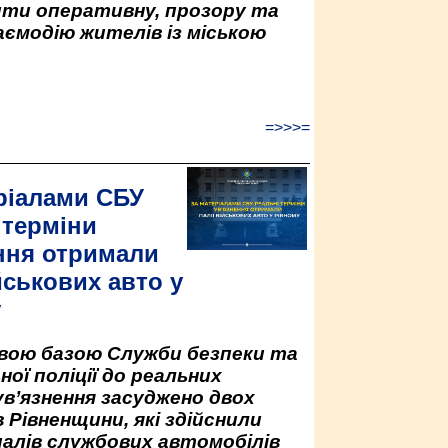
ити оперативну, прозору та
аємодію жителів із міською
=>>>=
ріалами СБУ
 терміни
ння отримали
йськових авто у
у
овою базою Служби безпеки та
ної поліції до реальних
ув’язнення засуджено двох
 Рівненщини, які здійснили
палів службових автомобілів