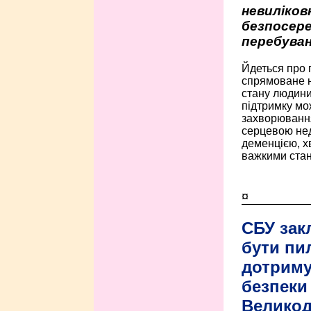
невиліко
безпосере
перебуван
Йдеться про 
спрямоване н
стану людини 
підтримку мо
захворюванням
серцевою нед
деменцією, 
важкими стан
¤
СБУ зак
бути пи
дотриму
безпеки 
Велико