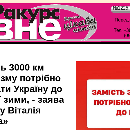
№1225 в
Передп
Тел. +3
(0
ь 3000 км
ізму потрібно
ти Україну до
 зими, - заява
у Віталія
а»