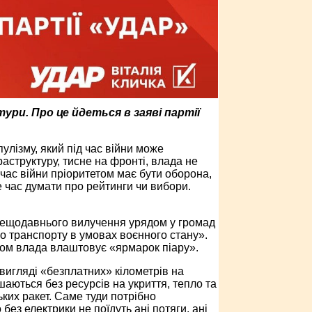
ри. Про це йдеться в заяві партії
лізму, який під час війни може
аструктуру, тисне на фронті, влада не
 час війни пріоритетом має бути оборона,
Не час думати про рейтинги чи вибори.
і нещодавнього вилучення урядом у громад
о транспорту в умовах воєнного стану».
лом влада влаштовує «ярмарок піару».
 вигляді «безплатних» кілометрів на
ишаються без ресурсів на укриття, тепло та
ських ракет. Саме туди потрібно
без електрики не поїдуть ані потяги, ані