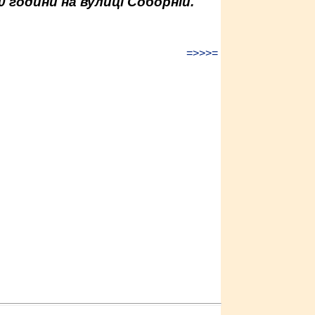
0 години на вулиці Соборній.
=>>>=