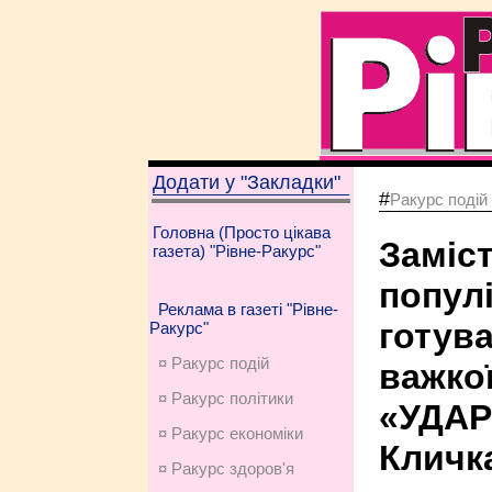
Додати у "Закладки"
#
Ракурс подій
Головна (Просто цікава
Заміст
газета) "Рівне-Ракурс"
попул
Реклама в газеті "Рівне-
готува
Ракурс"
¤ Ракурс подій
важкої
¤ Ракурс політики
«УДАР
¤ Ракурс економiки
Кличк
¤ Ракурс здоров'я