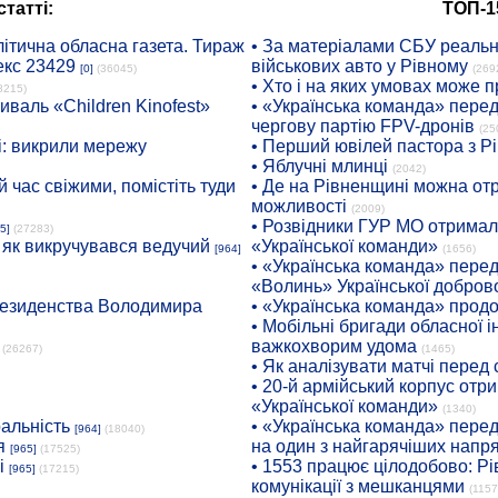
татті:
ТОП-1
ітична обласна газета. Тираж
• За матеріалами СБУ реальні
екс 23429
військових авто у Рівному
[0]
(36045)
(269
• Хто і на яких умовах може п
8215)
иваль «Children Kinofest»
• «Українська команда» пере
чергову партію FPV-дронів
(25
: викрили мережу
• Перший ювілей пастора з Р
• Яблучні млинці
(2042)
 час свіжими, помістіть туди
• Де на Рівненщині можна отр
можливості
(2009)
• Розвідники ГУР МО отримали
5]
(27283)
: як викручувався ведучий
«Української команди»
[964]
(1656)
• «Українська команда» пере
«Волинь» Української доброво
президенства Володимира
• «Українська команда» про
• Мобільні бригади обласної 
важкохворим удома
(26267)
(1465)
• Як аналізувати матчі перед
• 20-й армійський корпус от
«Української команди»
(1340)
ральність
• «Українська команда» пере
[964]
(18040)
я
на один з найгарячіших напр
[965]
(17525)
і
• 1553 працює цілодобово: Рі
[965]
(17215)
комунікації з мешканцями
(1157