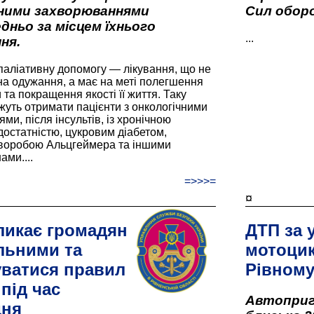
вними захворюваннями
Сил оборо
дньо за місцем їхнього
...
ня.
паліативну допомогу — лікування, що не
а одужання, а має на меті полегшення
та покращення якості її життя. Таку
жуть отримати пацієнти з онкологічними
и, після інсультів, із хронічною
остатністю, цукровим діабетом,
хворобою Альцгеймера та іншими
ами....
=>>>=
¤
ликає громадян
ДТП за 
льними та
мотоцик
ватися правил
Рівном
під час
Автоприго
дня