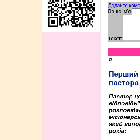
Додайте коме
Ваше ім'я
Текст:
¤
Перший
пастора
Пастор це
відповідь
розповіда
місіонерсь
який випо
років: