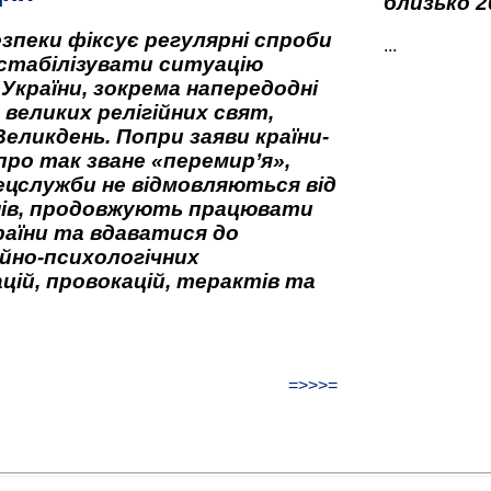
близько 2
зпеки фіксує регулярні спроби
...
стабілізувати ситуацію
 України, зокрема напередодні
 великих релігійних свят,
Великдень. Попри заяви країни-
про так зване «перемир’я»,
ецслужби не відмовляються від
нів, продовжують працювати
аїни та вдаватися до
йно-психологічних
цій, провокацій, терактів та
=>>>=