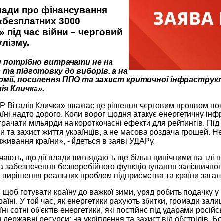
лади про фінансування
«безплатних 3000
» під час війни – черговий
лізму.
 потрібно витрачати не на
 та підготовку до виборів, а на
рмії, посилення ППО та захист критичної інфраструкту
ія Кличка».
 Віталія Кличка» вважає це рішення черговим проявом попу
їні надто дорого. Коли ворог щодня атакує енергетичну інфр
рачати мільярди на короткочасні ефекти для рейтингів. Під
їни та захист життя українців, а не масова роздача грошей. 
живання країни», - йдеться в заяві УДАРу.
ачають, що дії влади виглядають ще більш цинічними на тл
а забезпечення безперебійного функціонування залізничног
ь вирішення реальних проблем підприємства та країни зага
, щоб готувати країну до важкої зими, уряд робить подачку у
країні. У той час, як енергетики рахують збитки, громади зал
їні сотні об'єктів енергетики, які постійно під ударами росій
державні ресурси: на укріплення та захист від обстрілів. Бо 