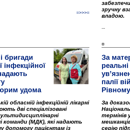
забезпеч
зручну вз
=>>>=
владою.
...
¤
і бригади
За мате
ї інфекційної
реальні
 надають
ув’язне
гу
палії ві
орим удома
Рівном
кій обласній інфекційній лікарні
За доказ
ють дві спеціалізовані
Національ
мультидисциплінарні
термінів 
і команди (МДК), які надають
мешканців
у допомогу пацієнтам із
серію під