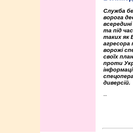
Служба бе
ворога де
всередині
та під час
таких як 
агресора 
ворожі сп
своїх пла
проти Укр
інформаці
спецопера
диверсій.
...