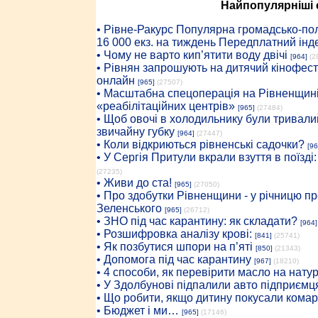
Найпопулярніші с
• Рiвне-Ракурс Популярна громадсько-пол
16 000 екз. на тиждень Передплатний інд
• Чому не варто кип’ятити воду двічі
[964]
(2
• Рівнян запрошують на дитячий кінофест
онлайн
[965]
(27507)
• Масштабна спецоперація на Рівненщині
«реабілітаційних центрів»
[965]
(27484)
• Щоб овочі в холодильнику були тривалий
звичайну губку
[964]
(27447)
• Коли відкриються рівненські садочки?
[96
• У Сергія Притули вкрали взуття в поїзді
(27235)
• Живи до ста!
[965]
(27050)
• Про здобутки Рівненщини - у річницю 
Зеленського
[965]
(26712)
• ЗНО під час карантину: як складати?
[964]
• Розшифровка аналізу крові:
[841]
(25741)
• Як позбутися шпори на п’яті
[850]
(21343)
• Допомога під час карантину
[967]
(18210)
• 4 способи, як перевірити масло на нату
• У Здолбунові підпалили авто підприємц
• Що робити, якщо дитину покусали комар
• Бюджет і ми…
[965]
(17146)