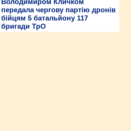
Володимиром Кличком
передала чергову партію дронів
бійцям 5 батальйону 117
бригади ТрО
«Українська команда» разом з
Володимиром Кличком