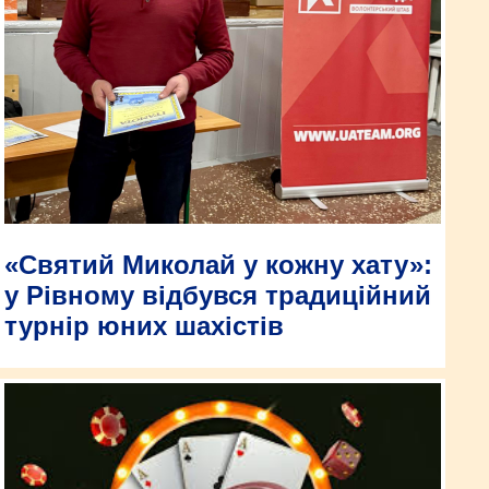
«Святий Миколай у кожну хату»:
у Рівному відбувся традиційний
турнір юних шахістів