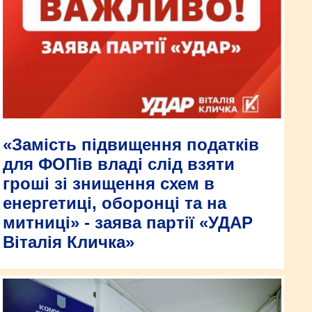
«Замість підвищення податків
для ФОПів владі слід взяти
гроші зі знищення схем в
енергетиці, оборонці та на
митниці» - заява партії «УДАР
Віталія Кличка»