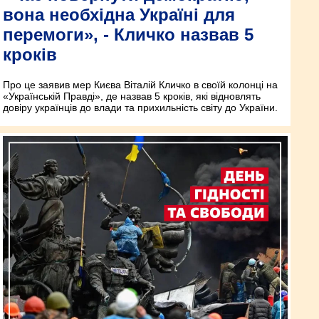
вона необхідна Україні для
перемоги», - Кличко назвав 5
кроків
Про це заявив мер Києва Віталій Кличко в своїй колонці на
«Українській Правді», де назвав 5 кроків, які відновлять
довіру українців до влади та прихильність світу до України.