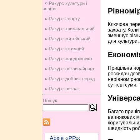
¤ Ракурс культури і
освіти
Рівномі
¤ Ракурс спорту
Ключова пере
¤ Ракурс кримінальний
захвату. Коли
зменшує різни
¤ Ракурс житейський
для культури.
¤ Ракурс інтимний
Економі
¤ Ракурс мандрівника
Прицільна нор
¤ Ракурс незвичайного
розкидач дозв
¤ Ракурс добрих порад
нерівномірно
суттєві суми.
¤ Ракурс розваг
Універса
Пошук
Багато причіп
вапнякових ма
коригувальних
швидкість роб
Архів «РР»: