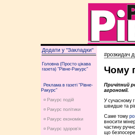
Додати у "Закладки"
#розкидач д
Головна (Просто цікава
Чому 
газета) "Рівне-Ракурс"
Причіпний р
Реклама в газеті "Рівне-
Ракурс"
агрономії.
¤ Ракурс подій
У сучасному г
швидше та рі
¤ Ракурс політики
Саме тому
ро
¤ Ракурс економiки
вносити мінер
частину ручно
¤ Ракурс здоров'я
що безпосере