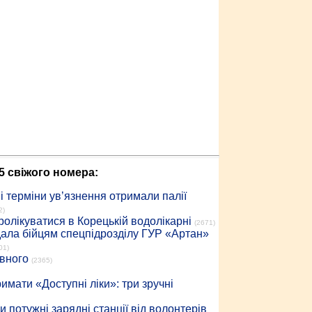
5 свіжого номера:
 терміни ув’язнення отримали палії
2)
ролікуватися в Корецькій водолікарні
(2671)
дала бійцям спецпідрозділу ГУР «Артан»
01)
івного
(2365)
имати «Доступні ліки»: три зручні
 потужні зарядні станції від волонтерів