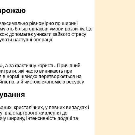
 врожаю
максимально рівномірно по ширині
имують більш однакові умови розвитку. Це
також допомагає уникати зайвого стресу
увати наступні операції.
, а за фактичну користь. Причіпний
итрати, які часто виникають при
я в нормі швидко перетворюється на
йністю, а й чистою економією ресурсу.
сування
аних, кристалічних, у певних випадках і
у: від стартового живлення до
у ширину, інтенсивність подачі та