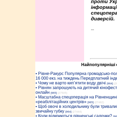
проти Укр
інформаці
спецопера
диверсій.
...
Найпопулярніші с
• Рiвне-Ракурс Популярна громадсько-пол
16 000 екз. на тиждень Передплатний інд
• Чому не варто кип’ятити воду двічі
[964]
(2
• Рівнян запрошують на дитячий кінофест
онлайн
[965]
(27505)
• Масштабна спецоперація на Рівненщині
«реабілітаційних центрів»
[965]
(27482)
• Щоб овочі в холодильнику були тривалий
звичайну губку
[964]
(27444)
• Коли відкриються рівненські садочки?
[96