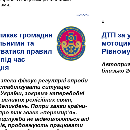
ами....
=>>>=
¤
ликає громадян
ДТП за 
льними та
мотоцик
ватися правил
Рівном
під час
Автоприго
дня
близько 2
зпеки фіксує регулярні спроби
...
стабілізувати ситуацію
 України, зокрема напередодні
 великих релігійних свят,
Великдень. Попри заяви країни-
про так зване «перемир’я»,
ецслужби не відмовляються від
нів, продовжують працювати