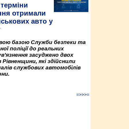
 терміни
ння отримали
йськових авто у
у
овою базою Служби безпеки та
ної поліції до реальних
ув’язнення засуджено двох
 Рівненщини, які здійснили
палів службових автомобілів
ни.
=>>>=