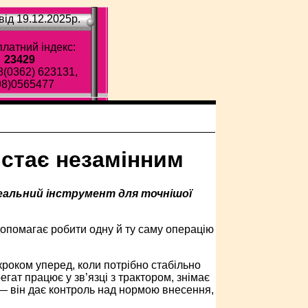
ід 19.12.2025p.
латний індекс:
23429
8(0362) 623131,
98)0565477
стає незамінним
реальний інструмент для точнішої
допомагає робити одну й ту саму операцію
кроком уперед, коли потрібно стабільно
гат працює у зв’язці з трактором, знімає
 — він дає контроль над нормою внесення,