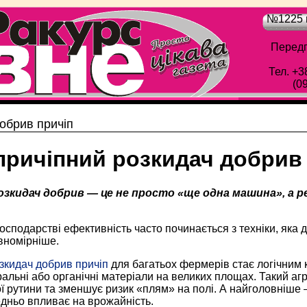
№1225 в
Передп
Тел. +3
(0
обрив причіп
причіпний розкидач добрив 
озкидач добрив — це не просто «ще одна машина», а 
осподарстві ефективність часто починається з техніки, яка 
вномірніше.
зкидач добрив причіп
для багатьох фермерів стає логічним 
альні або органічні матеріали на великих площах. Такий агре
ї рутини та зменшує ризик «плям» на полі. А найголовніше
дньо впливає на врожайність.