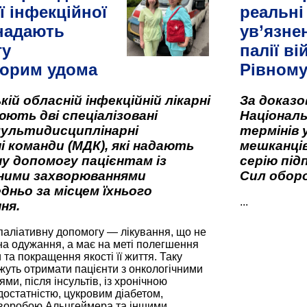
ї інфекційної
реальні
 надають
ув’язне
гу
палії ві
орим удома
Рівном
кій обласній інфекційній лікарні
За доказ
ють дві спеціалізовані
Національ
мультидисциплінарні
термінів 
і команди (МДК), які надають
мешканців
у допомогу пацієнтам із
серію під
вними захворюваннями
Сил оборо
дньо за місцем їхнього
...
ня.
паліативну допомогу — лікування, що не
а одужання, а має на меті полегшення
та покращення якості її життя. Таку
жуть отримати пацієнти з онкологічними
и, після інсультів, із хронічною
остатністю, цукровим діабетом,
хворобою Альцгеймера та іншими