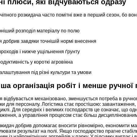
і плюси, які відчуваються одразу
іпного розкидача часто помітні вже в перший сезон, бо во
рніший розподіл матеріалу по полю
я добрив завдяки точнішій нормі внесення
роходів і нижче ущільнення ґрунту
дуктивність у короткі агровікна
алаштування під різні культури та умови
ша організація робіт і менше ручної 
 відбувається механізовано, зменшується потреба в ручном
ки для персоналу. Логістика стає простішою: завантаження
иклі. Для середніх і великих господарств це означає, що о
аження, а управління процесом стає більш дисциплінованим
зкидач добрив допомагає вносити рівномірно, економити ма
ювати результат на полі. Якщо господарство прагне стабільн
ним із найпомітніших апгрейдів у парку. У підсумку виграє і в