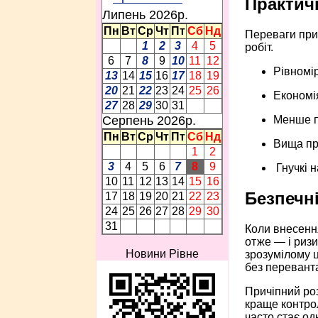
Практичн
Липень 2026p.
Пн
Вт
Ср
Чт
Пт
Сб
Нд
Переваги прич
1
2
3
4
5
робіт.
6
7
8
9
10
11
12
Рівномі
13
14
15
16
17
18
19
20
21
22
23
24
25
26
Економі
27
28
29
30
31
Серпень 2026p.
Менше п
Пн
Вт
Ср
Чт
Пт
Сб
Нд
Вища про
1
2
3
4
5
6
7
8
9
Гнучкі н
10
11
12
13
14
15
16
Безпечні
17
18
19
20
21
22
23
24
25
26
27
28
29
30
31
Коли внесення
отже — і ризи
Новини Рівне
зрозумілому ц
без перевант
Причіпний ро
краще контрол
часто стає од