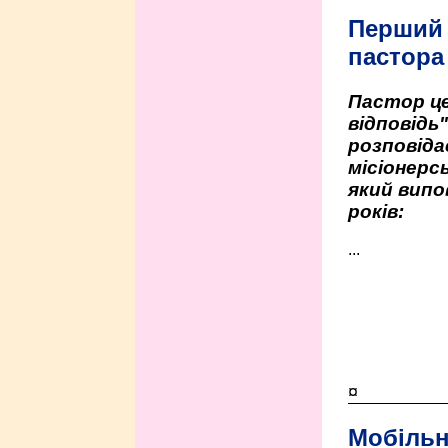
Перший
пастора
Пастор це
відповідь
розповіда
місіонерсь
який випо
років:
...
¤
Мобільн