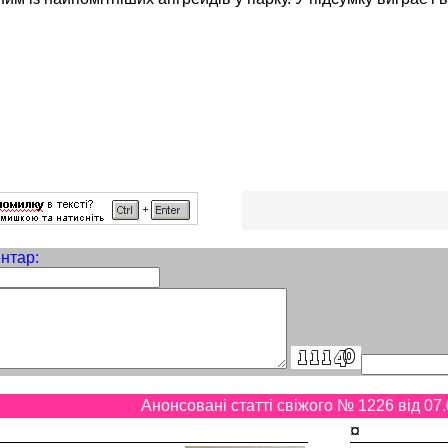
нтар:
Анонсовані статті свіжого № 1226 від 07.
¤