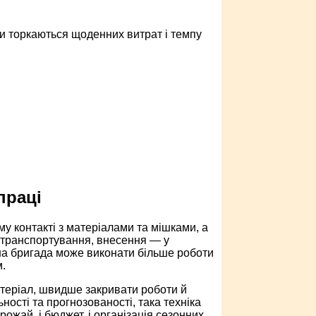
ни торкаються щоденних витрат і темпу
праці
у контакті з матеріалами та мішками, а
, транспортування, внесення — у
дна бригада може виконати більше роботи
.
теріал, швидше закривати роботи й
ості та прогнозованості, така техніка
рожай, і бюджет, і організація сезонних