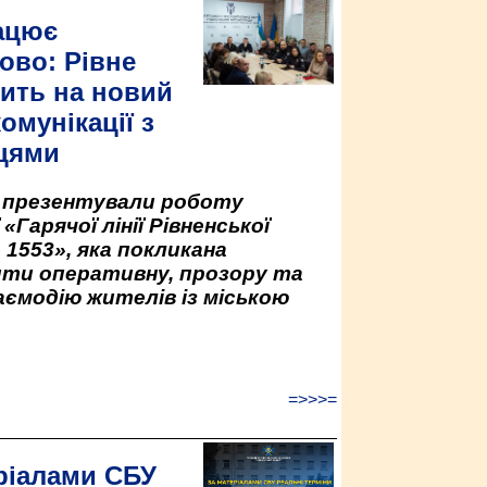
ацює
ово: Рівне
ить на новий
омунікації з
цями
у презентували роботу
«Гарячої лінії Рівненської
 1553», яка покликана
ити оперативну, прозору та
аємодію жителів із міською
=>>>=
ріалами СБУ