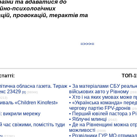
аїни та вдаватися до
йно-психологічних
цій, провокацій, терактів та
=>>>=
татті:
ТОП-1
ітична обласна газета. Тираж
• За матеріалами СБУ реальні
екс 23429
військових авто у Рівному
[0]
(36044)
(269
• Хто і на яких умовах може п
8213)
иваль «Children Kinofest»
• «Українська команда» пере
чергову партію FPV-дронів
(25
: викрили мережу
• Перший ювілей пастора з Р
• Яблучні млинці
(2042)
 час свіжими, помістіть туди
• Де на Рівненщині можна отр
можливості
(2009)
• Розвідники ГУР МО отримали
5]
(27281)