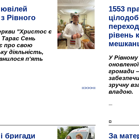
 ювілей
1553 пр
 з Рівного
цілодоб
переход
ркви "Христос є
рівень к
" Тарас Сень
мешкан
є про свою
ку діяльність,
У Рівном
внилося п'ять
оновленої 
громади –
забезпеч
зручну вз
=>>>=
владою.
...
¤
і бригади
За мате