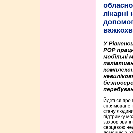
обласно
лікарні
допомо
важкохв
У Рівненсь
РОР працю
мобільні 
паліативн
комплексн
невиліко
безпосере
перебуван
Йдеться про 
спрямоване н
стану людини 
підтримку мо
захворюванням
серцевою нед
деменцією, 