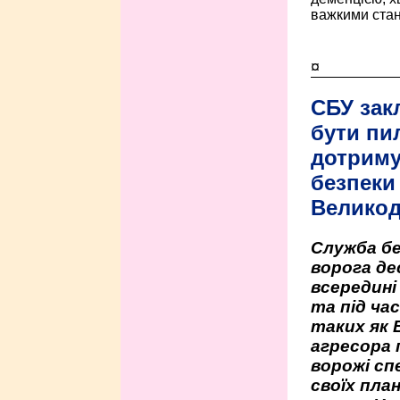
важкими стан
¤
СБУ зак
бути пи
дотриму
безпеки 
Велико
Служба бе
ворога де
всередині
та під час
таких як 
агресора 
ворожі сп
своїх пла