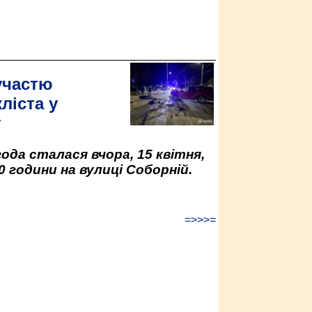
участю
ліста у
у
да сталася вчора, 15 квітня,
0 години на вулиці Соборній.
=>>>=