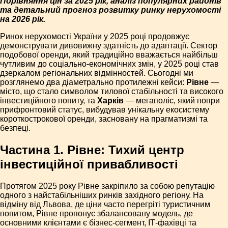
Порівняння цін за 2025 рік, аналіз популярних районів
та детальний прогноз розвитку ринку нерухомості
на 2026 рік.
Ринок нерухомості України у 2025 році продовжує
демонструвати дивовижну здатність до адаптації. Сектор
подобової оренди, який традиційно вважається найбільш
чутливим до соціально-економічних змін, у 2025 році став
дзеркалом регіональних відмінностей. Сьогодні ми
розглянемо два діаметрально протилежні кейси:
Рівне
—
місто, що стало символом тилової стабільності та високого
інвестиційного попиту, та
Харків
— мегаполіс, який попри
прифронтовий статус, вибудував унікальну екосистему
короткострокової оренди, засновану на прагматизмі та
безпеці.
Частина 1. Рівне: Тихий центр
інвестиційної привабливості
Протягом 2025 року Рівне закріпило за собою репутацію
одного з найстабільніших ринків західного регіону. На
відміну від Львова, де ціни часто перегріті туристичним
попитом, Рівне пропонує збалансовану модель, де
основними клієнтами є бізнес-сегмент, ІТ-фахівці та