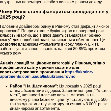
внутрішньо переміщені особи з високим рівнем доходу.
Чому Рівне стало фаворитом орендодавців у
2025 році?
Головним драйвером ринку в Рівному став дефіцит якісної
пропозиції. Попри активне будівництво в попередні роки,
кількість квартир, що відповідають стандартам "бізнес-
класу" для подобової здачі, залишається обмеженою. Це
дозволяє власникам утримувати високу планку цін та
забезпечувати заповнюваність на рівні 80-85% протягом
усього року.
Аналіз локацій та цінових категорій у Рівному, згідно
профільного сайту оренди квартир для
короткостроковаго проживання
https://ukraine-
apartments.com.ua/ua/list/ukraine/rovno
Район "На Щасливому":
Ця локація у 2025 році
стала абсолютним лідером. Завдяки концепції "місто в
місті", наявності власних парків, магазинів та
високому рівню безпеки, ціни тут стартують від 1 500
грн за однокімнатну квартиру та сягають 3 000 грн за
дизайнерські апартаменти.