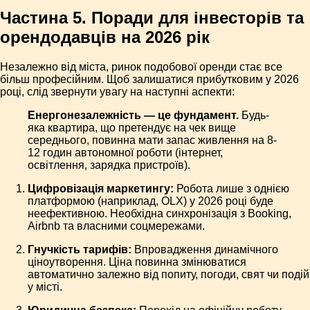
Частина 5. Поради для інвесторів та
орендодавців на 2026 рік
Незалежно від міста, ринок подобової оренди стає все
більш професійним. Щоб залишатися прибутковим у 2026
році, слід звернути увагу на наступні аспекти:
Енергонезалежність — це фундамент.
Будь-
яка квартира, що претендує на чек вище
середнього, повинна мати запас живлення на 8-
12 годин автономної роботи (інтернет,
освітлення, зарядка пристроїв).
Цифровізація маркетингу:
Робота лише з однією
платформою (наприклад, OLX) у 2026 році буде
неефективною. Необхідна синхронізація з Booking,
Airbnb та власними соцмережами.
Гнучкість тарифів:
Впровадження динамічного
ціноутворення. Ціна повинна змінюватися
автоматично залежно від попиту, погоди, свят чи подій
у місті.