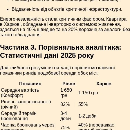
Віддаленість від об'єктів критичної інфраструктури.
Енергонезалежність стала критичним фактором. Квартира
в Харкові, обладнана інверторною системою живлення,
здається на 40% швидше та на 20% дорожче за аналоги без
такого обладнання.
Частина 3. Порівняльна аналітика:
Статистичні дані 2025 року
Для глибшого розуміння ситуації порівняємо ключові
показники ринків подобової оренди обох міст.
Показник
Рівне
Харків
Середня вартість
1 650
1 150 грн
(Комфорт)
грн
Рівень заповнюваності
82%
55%
(річний)
Середній термін
3-4
1-2 доби
бронювання
доби
Частка бронювань через
40% (переважає
75%