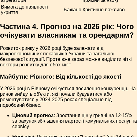
агрегатори
прямий зв'язок)
Вимога до наявності
Бажано
Критично важливо
укриття
Частина 4. Прогноз на 2026 рік: Чого
очікувати власникам та орендарям?
Розвиток ринку у 2026 році буде залежати від
макроекономічних показників України та загальної
безпекової ситуації. Проте вже зараз можна виділити чіткі
вектори розвитку для обох міст.
Майбутнє Рівного: Від кількості до якості
У 2026 році в Рівному очікується посилення конкуренції. На
ринок вийдуть об'єкти, які почали будуватися або
ремонтуватися у 2024-2025 роках спеціально під
подобовий бізнес.
Ціновий прогноз:
Зростання цін у гривні на 12-15%
за рахунок збільшення вартості комунальних послуг та
сервісу.
Нові ніші:
Розвиток сегменту "Long-stay" (від 14 днів)