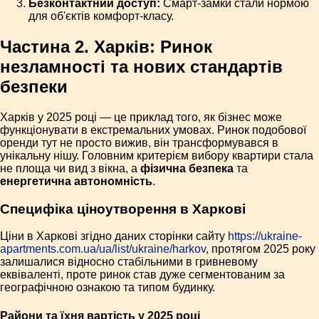
Безконтактний доступ:
Смарт-замки стали нормою
для об'єктів комфорт-класу.
Частина 2. Харків: Ринок
незламності та нових стандартів
безпеки
Харків у 2025 році — це приклад того, як бізнес може
функціонувати в екстремальних умовах. Ринок подобової
оренди тут не просто вижив, він трансформувався в
унікальну нішу. Головним критерієм вибору квартири стала
не площа чи вид з вікна, а
фізична безпека
та
енергетична автономність
.
Специфіка ціноутворення в Харкові
Ціни в Харкові згідно даних сторінки сайту
https://ukraine-
apartments.com.ua/ua/list/ukraine/harkov
, протягом 2025 року
залишалися відносно стабільними в гривневому
еквіваленті, проте ринок став дуже сегментованим за
географічною ознакою та типом будинку.
Райони та їхня вартість у 2025 році