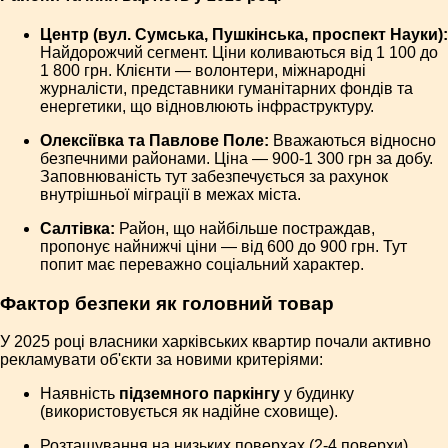
Центр (вул. Сумська, Пушкінська, проспект Науки):
Найдорожчий сегмент. Ціни коливаються від 1 100 до
1 800 грн. Клієнти — волонтери, міжнародні
журналісти, представники гуманітарних фондів та
енергетики, що відновлюють інфраструктуру.
Олексіївка та Павлове Поле:
Вважаються відносно
безпечними районами. Ціна — 900-1 300 грн за добу.
Заповнюваність тут забезпечується за рахунок
внутрішньої міграції в межах міста.
Салтівка:
Район, що найбільше постраждав,
пропонує найнижчі ціни — від 600 до 900 грн. Тут
попит має переважно соціальний характер.
Фактор безпеки як головний товар
У 2025 році власники харківських квартир почали активно
рекламувати об'єкти за новими критеріями:
Наявність
підземного паркінгу
у будинку
(використовується як надійне сховище).
Розташування на низьких поверхах (2-4 поверхи).