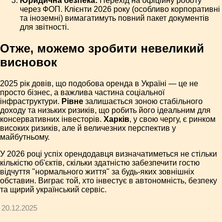
Юридична безпека:
Перехід на офіційну роботу
через ФОП. Клієнти 2026 року (особливо корпоративні
та іноземні) вимагатимуть повний пакет документів
для звітності.
Отже, можемо зробити невеликий
висновок
2025 рік довів, що подобова оренда в Україні — це не
просто бізнес, а важлива частина соціальної
інфраструктури.
Рівне
залишається зоною стабільного
доходу та низьких ризиків, що робить його ідеальним для
консервативних інвесторів.
Харків
, у свою чергу, є ринком
високих ризиків, але й величезних перспектив у
майбутньому.
У 2026 році успіх орендодавця визначатиметься не стільки
кількістю об'єктів, скільки здатністю забезпечити гостю
відчуття "нормального життя" за будь-яких зовнішніх
обставин. Виграє той, хто інвестує в автономність, безпеку
та щирий український сервіс.
20.12.2025