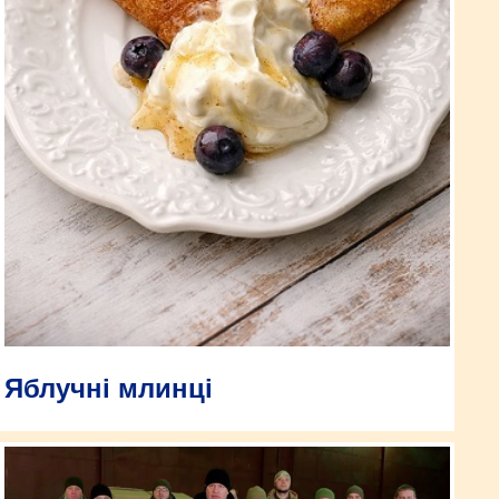
Яблучні млинці