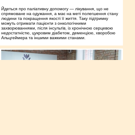
Йдеться про паліативну допомогу — лікування, що не
спрямоване на одужання, а має на меті полегшення стану
людини та покращення якості її життя. Таку підтримку
можуть отримати пацієнти з онкологічними
захворюваннями, після інсультів, із хронічною серцевою
недостатністю, цукровим діабетом, деменцією, хворобою
Альцгеймера та іншими важкими станами.