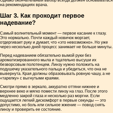
Однако окончательный выбор всегда должен основываться
на рекомендациях врача.
Шаг 3. Как проходит первое
надевание?
Самый волнительный момент — первое касание к глазу.
Это нормально. Почти каждый новичок моргает,
отдергивает руку и думает, что «это невозможно». Но уже
через несколько дней процесс занимает не больше минуты.
Перед надеванием обязательно вымой руки без
ароматизированного мыла и тщательно высуши их
безворсовым полотенцем. Линзу нужно положить на
подушечку указательного пальца и убедиться, что она не
вывернута. Края должны образовывать ровную чашу, а не
«тарелку» с выгнутыми краями.
Смотри прямо в зеркало, аккуратно оттяни нижнее и
верхнее веко и мягко помести линзу на глаз. После этого
медленно закрой глаза и несколько раз моргни. Если
ощущается легкий дискомфорт в первые секунды — это
допустимо, но боль или сильное жжение — повод снять
линзу и проверить ее состояние.