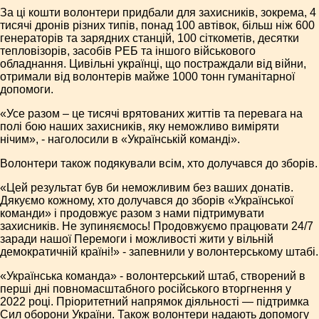
За ці кошти волонтери придбали для захисників, зокрема, 4
тисячі дронів різних типів, понад 100 автівок, більш ніж 600
генераторів та зарядних станцій, 100 сіткометів, десятки
тепловізорів, засобів РЕБ та іншого військового
обладнання. Цивільні українці, що постраждали від війни,
отримали від волонтерів майже 1000 тонн гуманітарної
допомоги.
«Усе разом – це тисячі врятованих життів та перевага на
полі бою наших захисників, яку неможливо виміряти
нічим», - наголосили в «Українській команді».
Волонтери також подякували всім, хто долучався до зборів.
«Цей результат був би неможливим без ваших донатів.
Дякуємо кожному, хто долучався до зборів «Української
команди» і продовжує разом з нами підтримувати
захисників. Не зупиняємось! Продовжуємо працювати 24/7
заради нашої Перемоги і можливості жити у вільній
демократичній країні!» - запевнили у волонтерському штабі.
«Українська команда» - волонтерський штаб, створений в
перші дні повномасштабного російського вторгнення у
2022 році. Пріоритетний напрямок діяльності — підтримка
Сил оборони України. Також волонтери надають допомогу