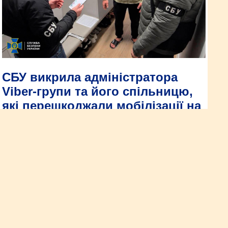
СБУ викрила адміністратора
Viber-групи та його спільницю,
які перешкоджали мобілізації на
Рівненщині та Житомирщині
Слідчі СБУ встановили, організатором протиправної
діяльності виявився 41-річний житель Кореччини, який
створив та адміністрував Viber-групу, де систематично
публікувалася інформація про місця вручення повісток
працівниками ТЦК та СП на території Рівненської та
Житомирської областей.