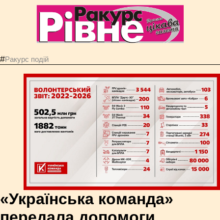
#
Ракурс подій
«Українська команда»
передала допомоги