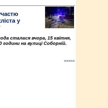
участю
ліста у
у
да сталася вчора, 15 квітня,
0 години на вулиці Соборній.
=>>>=