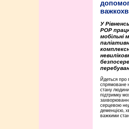
допомо
важкохв
У Рівненсь
РОР працю
мобільні 
паліативн
комплексн
невиліко
безпосере
перебуван
Йдеться про 
спрямоване н
стану людини 
підтримку мо
захворюванням
серцевою нед
деменцією, 
важкими стан