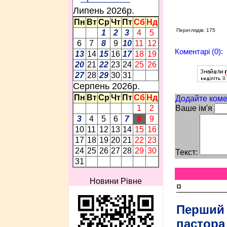
Липень 2026p.
Пн
Вт
Ср
Чт
Пт
Сб
Нд
Переглядів: 175
1
2
3
4
5
6
7
8
9
10
11
12
Коментарі (0):
13
14
15
16
17
18
19
20
21
22
23
24
25
26
27
28
29
30
31
Серпень 2026p.
Пн
Вт
Ср
Чт
Пт
Сб
Нд
Додайте коме
Ваше ім'я
1
2
3
4
5
6
7
8
9
10
11
12
13
14
15
16
17
18
19
20
21
22
23
24
25
26
27
28
29
30
Текст:
31
Новини Рівне
¤
Перший
пастора