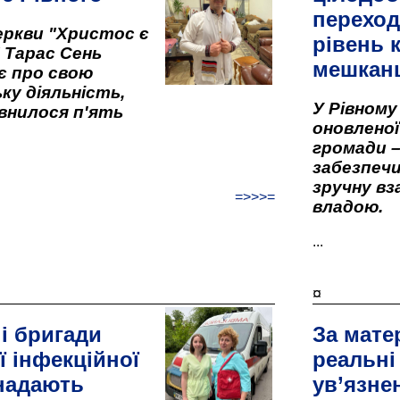
переход
ркви "Христос є
рівень к
" Тарас Сень
мешкан
є про свою
ку діяльність,
У Рівном
внилося п'ять
оновленої 
громади –
забезпеч
зручну вз
=>>>=
владою.
...
¤
і бригади
За мате
ї інфекційної
реальні
 надають
ув’язне