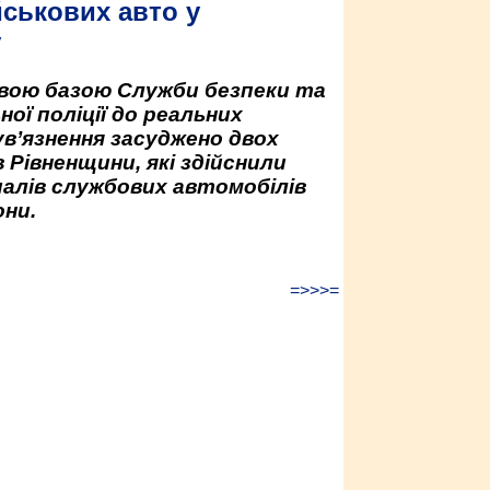
йськових авто у
у
овою базою Служби безпеки та
ної поліції до реальних
ув’язнення засуджено двох
 Рівненщини, які здійснили
палів службових автомобілів
ни.
=>>>=