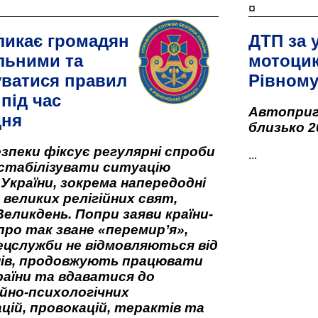
¤
ликає громадян
ДТП за 
льними та
мотоцик
ватися правил
Рівном
під час
Автоприго
дня
близько 2
зпеки фіксує регулярні спроби
...
стабілізувати ситуацію
 України, зокрема напередодні
 великих релігійних свят,
Великдень. Попри заяви країни-
про так зване «перемир’я»,
ецслужби не відмовляються від
нів, продовжують працювати
аїни та вдаватися до
йно-психологічних
цій, провокацій, терактів та