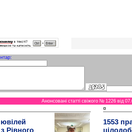
нтар:
Анонсовані статті свіжого № 1226 від 07.
¤
 ювілей
1553 пр
 з Рівного
цілодоб