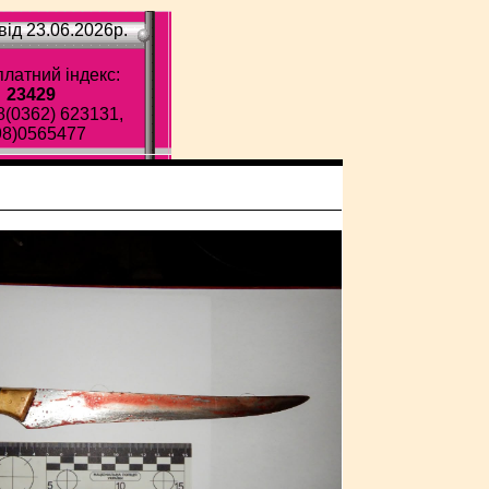
ід 23.06.2026p.
латний індекс:
23429
8(0362) 623131,
98)0565477