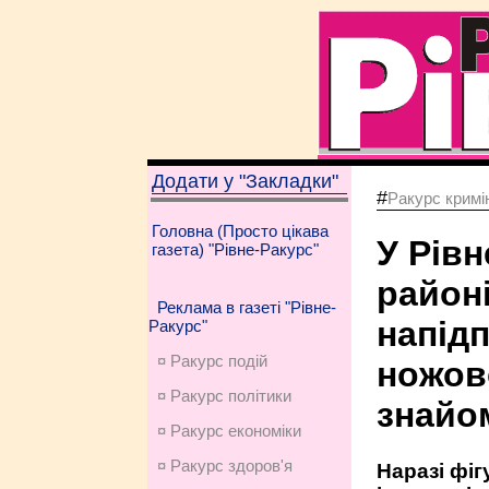
Додати у "Закладки"
#
Ракурс кримі
Головна (Просто цікава
У Рів
газета) "Рівне-Ракурс"
районі
Реклама в газеті "Рівне-
напід
Ракурс"
¤ Ракурс подій
ножов
¤ Ракурс політики
знайо
¤ Ракурс економiки
¤ Ракурс здоров'я
Наразі фіг