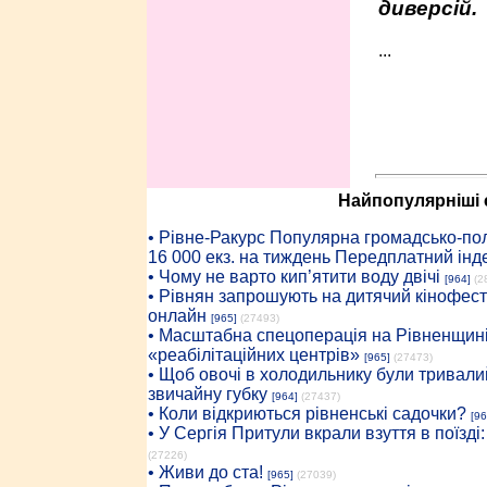
диверсій.
...
Найпопулярніші с
• Рiвне-Ракурс Популярна громадсько-пол
16 000 екз. на тиждень Передплатний інд
• Чому не варто кип’ятити воду двічі
[964]
(2
• Рівнян запрошують на дитячий кінофест
онлайн
[965]
(27493)
• Масштабна спецоперація на Рівненщині
«реабілітаційних центрів»
[965]
(27473)
• Щоб овочі в холодильнику були тривалий
звичайну губку
[964]
(27437)
• Коли відкриються рівненські садочки?
[96
• У Сергія Притули вкрали взуття в поїзді
(27226)
• Живи до ста!
[965]
(27039)