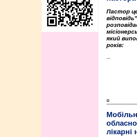
Пастор це
відповідь
розповіда
місіонерсь
який випо
років:
...
¤
Мобільн
обласно
лікарні