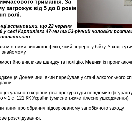
тимчасового тримання. За
у загрожує від 5 до 8 років
я волі.
ці встановили, що 22 червня
0 у селі Карпилівка 47-ми та 53-річний чоловіки розпив
 останнього.
лля між ними виник конфлікт, який переріс у бійку. У ході сут
и знайомому.
мостійно викликав швидку та поліцію. Медики із проникаюч
одженця Донеччини, який перебував у стані алкогольного сп
раїни.
оцесуального керівництва прокуратури повідомив фігуранту 
 ч.1 ст.121 КК України (умисне тяжке тілесне ушкодження).
питання про обрання підозрюваному запобіжного заходу.
ове розслідування.