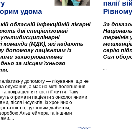
гу
палії ві
орим удома
Рівном
кій обласній інфекційній лікарні
За доказ
ють дві спеціалізовані
Національ
мультидисциплінарні
термінів 
і команди (МДК), які надають
мешканців
у допомогу пацієнтам із
серію під
вними захворюваннями
Сил оборо
дньо за місцем їхнього
...
ня.
паліативну допомогу — лікування, що не
а одужання, а має на меті полегшення
та покращення якості її життя. Таку
жуть отримати пацієнти з онкологічними
и, після інсультів, із хронічною
остатністю, цукровим діабетом,
хворобою Альцгеймера та іншими
ами....
=>>>=