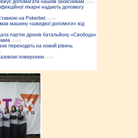
довжує допомагати нашим захисникам
(1610)
інфекційної лікарні надають допомогу
 ставкою на Pokerbet
(1413)
римав машину «швидкої допомоги» від
дала партію дронів батальйону «Свобода»
ямків
(1209)
вне переходить на новий рівень
)
 газовою поверхнею
(1147)