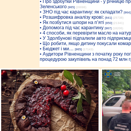
• Про здобутки Рівненщини - у річницю 
Зеленського
[965]
(26698)
• ЗНО під час карантину: як складати?
[964]
• Розшифровка аналізу крові:
[841]
(25738)
• Як позбутися шпори на п’яті
[850]
(21341)
• Допомога під час карантину
[967]
(18206)
• 4 способи, як перевірити масло на нату
• У Здолбунові підпалили авто підприємц
• Що робити, якщо дитину покусали комар
• Бюджет і ми…
[965]
(17143)
• Аудитори Рівненщини з початку року п
процедурою закупівель на понад 72 млн г