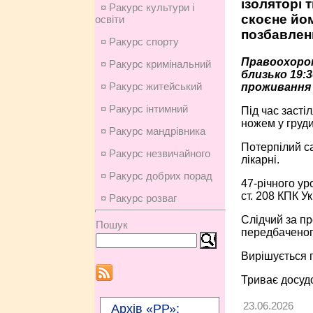
ізоляторі 
¤ Ракурс культури і
скоєне йом
освіти
позбавленн
¤ Ракурс спорту
Правоохорон
¤ Ракурс кримінальний
близько 19:3
¤ Ракурс житейський
проживання
¤ Ракурс інтимний
Під час засті
ножем у груд
¤ Ракурс мандрівника
Потерпілий са
¤ Ракурс незвичайного
лікарні.
¤ Ракурс добрих порад
47-річного ур
ст. 208 КПК Ук
¤ Ракурс розваг
Слідчий за пр
Пошук
передбаченого
Вирішується 
Триває досуд
23.06.2026
Архів «РР»: