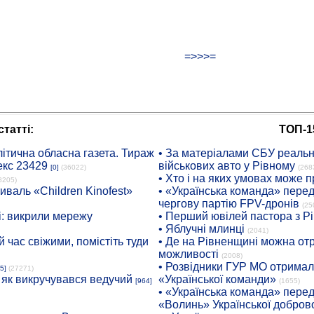
=>>>=
татті:
ТОП-1
ітична обласна газета. Тираж
• За матеріалами СБУ реальні
екс 23429
військових авто у Рівному
[0]
(36022)
(268
• Хто і на яких умовах може п
8205)
иваль «Children Kinofest»
• «Українська команда» пере
чергову партію FPV-дронів
(25
: викрили мережу
• Перший ювілей пастора з Р
• Яблучні млинці
(2041)
 час свіжими, помістіть туди
• Де на Рівненщині можна отр
можливості
(2008)
• Розвідники ГУР МО отримали
5]
(27271)
: як викручувався ведучий
«Української команди»
[964]
(1655)
• «Українська команда» пере
«Волинь» Української доброво