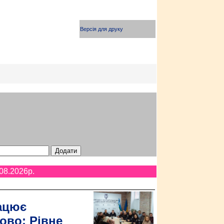
Версія для друку
08.2026p.
ацює
ово: Рівне