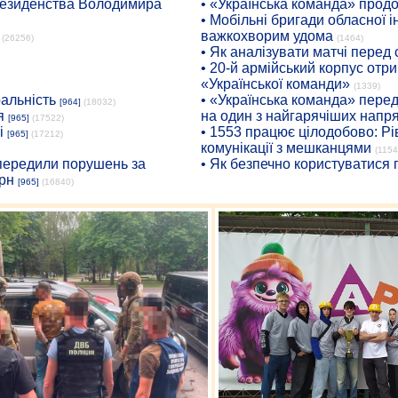
президенства Володимира
• «Українська команда» про
• Мобільні бригади обласної 
важкохворим удома
(26256)
(1464)
• Як аналізувати матчі перед
• 20-й армійський корпус от
«Української команди»
(1339)
ральність
• «Українська команда» пере
[964]
(18032)
я
на один з найгарячіших напр
[965]
(17522)
і
• 1553 працює цілодобово: Рі
[965]
(17212)
комунікації з мешканцями
(1154
опередили порушень за
• Як безпечно користуватися
рн
[965]
(16840)