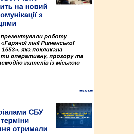
ить на новий
омунікації з
цями
у презентували роботу
«Гарячої лінії Рівненської
 1553», яка покликана
ити оперативну, прозору та
аємодію жителів із міською
=>>>=
ріалами СБУ
 терміни
ння отримали