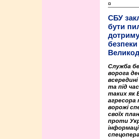
¤
СБУ зак
бути пи
дотриму
безпеки 
Велико
Служба бе
ворога де
всередині
та під час
таких як 
агресора 
ворожі сп
своїх пла
проти Укр
інформаці
спецопера