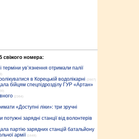
5 свіжого номера:
 терміни ув’язнення отримали палії
3)
ролікуватися в Корецькій водолікарні
(2667)
дала бійцям спецпідрозділу ГУР «Артан»
00)
івного
(2364)
имати «Доступні ліки»: три зручні
 потужні зарядні станції від волонтерів
дала партію зарядних станцій батальйону
льчої армії
(1648)