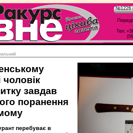
№1226 в
Передп
Тел. +3
(0
нальний
ненському
 чоловік
питку завдав
ого поранення
мому
урант перебуває в