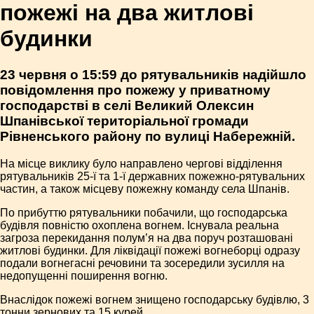
пожежі на два житлові
будинки
23 червня о 15:59 до рятувальників надійшло
повідомлення про пожежу у приватному
господарстві в селі Великий Олексин
Шпанівської територіальної громади
Рівненського району по вулиці Набережній.
На місце виклику було направлено чергові відділення
рятувальників 25-ї та 1-ї державних пожежно-рятувальних
частин, а також місцеву пожежну команду села Шпанів.
По прибуттю рятувальники побачили, що господарська
будівля повністю охоплена вогнем. Існувала реальна
загроза перекидання полум’я на два поруч розташовані
житлові будинки. Для ліквідації пожежі вогнеборці одразу
подали вогнегасні речовини та зосередили зусилля на
недопущенні поширення вогню.
Внаслідок пожежі вогнем знищено господарську будівлю, 3
тонни зернових та 15 курей.