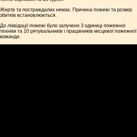
Жертв та постраждалих немає. Причина пожежі та розмір
збитків встановлюються.
До ліквідації пожежі було залучено 3 одиниці пожежної
техніки та 10 рятувальників і працівників місцевої пожежної
команди.