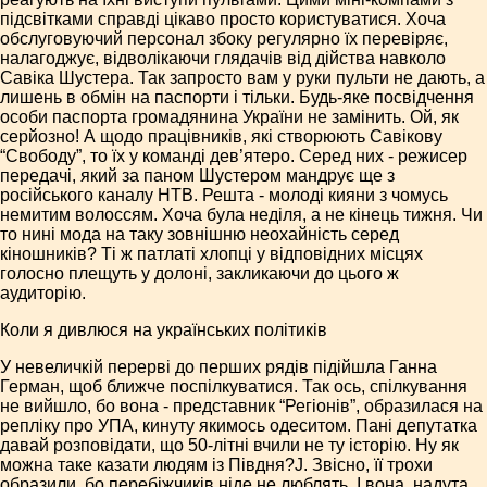
підсвітками справді цікаво просто користуватися. Хоча
обслуговуючий персонал збоку регулярно їх перевіряє,
налагоджує, відволікаючи глядачів від дійства навколо
Савіка Шустера. Так запросто вам у руки пульти не дають, а
лишень в обмін на паспорти і тільки. Будь-яке посвідчення
особи паспорта громадянина України не замінить. Ой, як
серйозно! А щодо працівників, які створюють Савікову
“Свободу”, то їх у команді дев’ятеро. Серед них - режисер
передачі, який за паном Шустером мандрує ще з
російського каналу НТВ. Решта - молоді кияни з чомусь
немитим волоссям. Хоча була неділя, а не кінець тижня. Чи
то нині мода на таку зовнішню неохайність серед
кіношників? Ті ж патлаті хлопці у відповідних місцях
голосно плещуть у долоні, закликаючи до цього ж
аудиторію.
Коли я дивлюся на українських політиків
У невеличкій перерві до перших рядів підійшла Ганна
Герман, щоб ближче поспілкуватися. Так ось, спілкування
не вийшло, бо вона - представник “Регіонів”, образилася на
репліку про УПА, кинуту якимось одеситом. Пані депутатка
давай розповідати, що 50-літні вчили не ту історію. Ну як
можна таке казати людям із Півдня?J. Звісно, її трохи
образили, бо перебіжчиків ніде не люблять. І вона, надута,