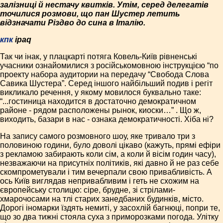
залізниці й нестачу квитків. Утім, серед делегатів
точилися розмови, що пан Шустер летить
відзначати Різдво до сина в Італію.
кпк
ipaq
Так чи інак, у плацкарті потяга Ковель-Київ рівненські
учасники ознайомилися з російськомовною інструкцією “по
проекту набора аудитории на передачу “Свобода Слова
Савика Шустера”. Серед іншого найбільший подив і регіт
викликало речення, у якому мовилося буквально таке:
“...гостиница находится в достаточно демократичном
районе - рядом расположены рынок, киоски…” . Що ж,
виходить, базари в нас - ознака демократичності. Хіба ні?
На запису самого розмовного шоу, яке тривало три з
половиною години, було доволі цікаво (кажуть, прямі ефіри
з рекламою забирають коли сім, а коли й вісім годин часу),
незважаючи на присутніх політиків, які давно й не раз себе
скомпрометували і тим вечерпали свою привабливість. А
ось Київ виглядав непривабливим і геть не схожим на
європейську столицю: сіре, брудне, зі стрілами-
хмарочосами на тлі старих занедбаних будинків, місто.
Дорогі іномарки їздять немиті, у засохлій багнюці, попри те,
що зо два тижні стояла суха з приморозками погода. Улітку