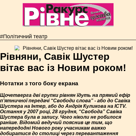
#Політичний театр
Рівняни, Савік Шустер
вітає вас із Новим роком!
Нотатки з того боку екрана
Щочетверга дві групки рівнян їдуть на прямий ефір
п’ятничної передачі “Свободи слова” - або до Савіка
Шустера на Інтер, або до Андрія Куликова на ICTV.
Остання у 2007 році, 28 грудня, “Свобода” Савіка
Шустера була в запису. Чого ніколи не робилося
раніше. Відомий ведучий пояснив це тим, що
напередодні Нового року учасникам важко
добиратися до столиці через перевантаження