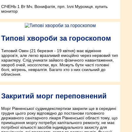
СІЧЕНЬ 1 Вт Мч. Вонифатія, прп. Іллі Муромця. купить
монитор
Типові хвороби за гороскопом
Типовий Овен (21 березня - 19 квітня) має відмінне
здоров’я, але легко вразливий емоційно через нервовий тип
характеру. Слід уникати зайвого фізичного навантаження,
хвороб очей, носоглотки, вух. Можуть бути часті головні
болі, мігрень, невралгія. Багато хто з них схильний до
облисіння.
Закритий морг переповнений
Морг Рівненської судмедекспертизи закрили ще в середині
грудня цього року відповідно до постанови головного
державного санітарного лікаря Рівненської області тому, що
приміщення моргу потребує капітального ремонту, не має
потрібної кількості засобів індивідуального захисту для
працівників, які проводять огляд та розтин трупів. Функції