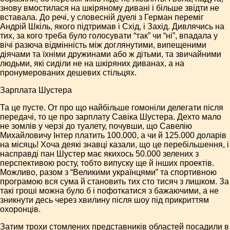
знову вмостилася на шкіряному дивані і більше звідти не
вставала. До речі, у словесній дуелі з Герман переміг
Андрій Шкіль, якого підтримав і Схід, і Захід. Дивлячись на
тих, за кого треба було голосувати “так” чи “ні”, впадала у
вічі разюча відмінність між доглянутими, випещеними
діячами та їхніми дружинами або ж дітьми, та звичайними
людьми, які сиділи не на шкіряних диванах, а на
пронумерованих дешевих стільцях.
Зарплата Шустера
Та це пусте. От про що найбільше гомоніли делегати після
передачі, то це про зарплату Савіка Шустера. Дехто мало
не зомлів у черзі до туалету, почувши, що Савелію
Михайловичу Інтер платить 100.000, а чи й 125.000 доларів
на місяць! Хоча деякі знавці казали, що це перебільшення, і
насправді пан Шустер має якихось 50.000 зелених з
перспективою росту, тобто випуску ще й інших проектів.
Можливо, разом з “Великими українцями” та спортивною
програмою вся сума й становить тих сто тисяч з лишком. За
такі гроші можна було б і пофоткатися з бажаючими, а не
зникнути десь через хвилину після шоу під прикриттям
охоронців.
Затим трохи стомлених представників областей посадили в