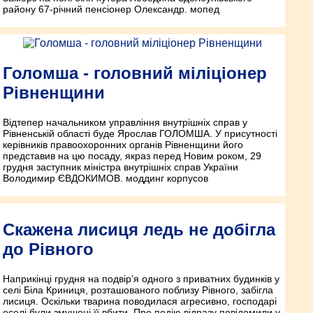
району 67-річний пенсіонер Олександр. мопед
Голомша - головний міліціонер
Рівненщини
Відтепер начальником управління внутрішніх справ у
Рівненській області буде Ярослав ГОЛОМША. У присутності
керівників правоохоронних органів Рівненщини його
представив на цю посаду, якраз перед Новим роком, 29
грудня заступник міністра внутрішніх справ України
Володимир ЄВДОКИМОВ. моддинг корпусов
Скажена лисиця ледь не добігла
до Рівного
Наприкінці грудня на подвір’я одного з приватних будинків у
селі Біла Криниця, розташованого поблизу Рівного, забігла
лисиця. Оскільки тварина поводилася агресивно, господарі
оселі були змушені її вбити. Про подію відразу повідомили у