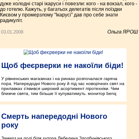
дуже холодні старі ікаруси і повезли: кого - на вокзал, кого -
до готелю. Кажуть, у багатьох делегатів після поїздки
Києвом у промерзлому “Ікарусі” дав про себе знати
радикуліт.
03.01.2008
Ольга ЯРОШ
Щоб феєрверки не накоїли біди!
У рівненських магазинах і на ринках розпочалася гаряча
пора. Напередодні Нового року й під час новорічних свят на
прилавках з’явився широкий асортимент піротехніки. Чим
ближче свята, тим більше її купуватимуть. монитор benq
Смерть напередодні Нового
року
Замерз на полі біля хутора Лебедина Здолбунівського