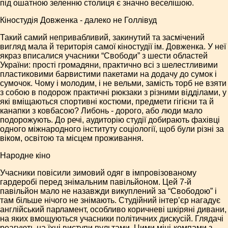
під ошатною зеленню столиця є значно веселішою.
Кіностудія Довженка - далеко не Голлівуд
Такий самий непривабливий, закинутий та засмічений
вигляд мала й територія самої кіностудії ім. Довженка. У неї
якраз вписалися учасники “Свободи” з шести областей
України: прості громадяни, практично всі з шелестливими
пластиковими барвистими пакетами на додачу до сумок і
сумочок. Чому і молодим, і не вельми, замість торб не взяти
з собою в подорож практичні рюкзаки з різними відділами, у
які вміщаються спортивні костюми, предмети гігієни та й
канапки з ковбасою? Либонь - дорого, або люди мало
подорожують. До речі, аудиторію студії добирають фахівці
одного міжнародного інституту соціології, щоб були різні за
віком, освітою та місцем проживання.
Народне кіно
Учасники повісили зимовий одяг в імпровізованому
гардеробі перед знімальним павільйоном. Цей 7-й
павільйон мало не назавжди викуплений за “Свободою” і
там більше нічого не знімають. Студійний інтер’єр нагадує
англійський парламент, особливо коричневі шкіряні дивани,
на яких вмощуються учасники політичних дискусій. Глядачі
реагують на їхні виступи пультами. Цими міні-компами з