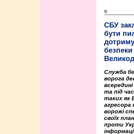
¤
СБУ зак
бути пи
дотриму
безпеки 
Велико
Служба бе
ворога де
всередині
та під час
таких як 
агресора 
ворожі сп
своїх пла
проти Укр
інформаці