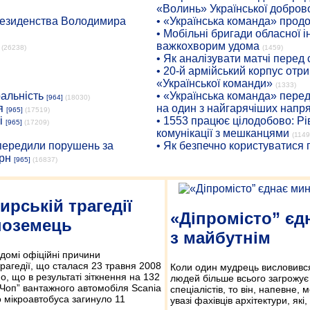
«Волинь» Української доброво
президенства Володимира
• «Українська команда» про
• Мобільні бригади обласної 
важкохворим удома
(26238)
(1459)
• Як аналізувати матчі перед
• 20-й армійський корпус от
«Української команди»
(1333)
ральність
• «Українська команда» пере
[964]
(18030)
я
на один з найгарячіших напр
[965]
(17519)
і
• 1553 працює цілодобово: Рі
[965]
(17209)
комунікації з мешканцями
(1149
опередили порушень за
• Як безпечно користуватися
рн
[965]
(16837)
ирській трагедії
«Діпромісто” єд
ноземець
з майбутнім
ідомі офіційні причини
рагедії, що сталася 23 травня 2008
Коли один мудрець висловивс
о, що в результаті зіткнення на 132
людей більше всього загрожує 
-Чоп” вантажного автомобіля Scania
спеціалістів, то він, напевне,
о мікроавтобуса загинуло 11
увазі фахівців архітектури, які,