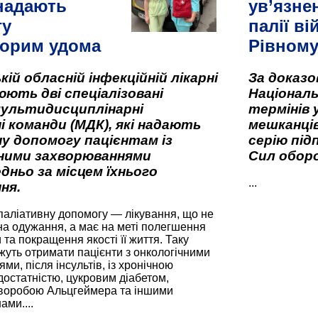
 надають
ув’язне
гу
палії ві
орим удома
Рівном
кій обласній інфекційній лікарні
За доказ
ють дві спеціалізовані
Національ
мультидисциплінарні
термінів 
і команди (МДК), які надають
мешканців
у допомогу пацієнтам із
серію під
вними захворюваннями
Сил оборо
дньо за місцем їхнього
...
ня.
паліативну допомогу — лікування, що не
а одужання, а має на меті полегшення
та покращення якості її життя. Таку
жуть отримати пацієнти з онкологічними
и, після інсультів, із хронічною
остатністю, цукровим діабетом,
хворобою Альцгеймера та іншими
ами....