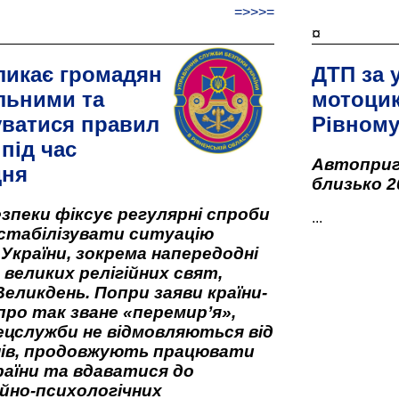
=>>>=
¤
ликає громадян
ДТП за 
льними та
мотоцик
ватися правил
Рівном
під час
Автоприго
дня
близько 2
зпеки фіксує регулярні спроби
...
стабілізувати ситуацію
 України, зокрема напередодні
 великих релігійних свят,
Великдень. Попри заяви країни-
про так зване «перемир’я»,
ецслужби не відмовляються від
нів, продовжують працювати
аїни та вдаватися до
йно-психологічних