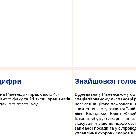
 цифри
Знайшовся голо
 на Рівненщині працювало 4,7
Віднедавна у Рівненському о
різного фаху та 14 тисяч працівників
спеціалізованому диспансері р
дичного персоналу.
населення цікаве пожвавлення 
зникнення знову з’явився їхні
лікар Володимир Баюн. Живий
Баюн прибув до лікарні з пост
скасування рішення щодо свог
займаної посади та у супрово
управління охорони здоров’я.