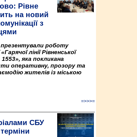
ово: Рівне
ить на новий
омунікації з
цями
у презентували роботу
«Гарячої лінії Рівненської
 1553», яка покликана
ити оперативну, прозору та
аємодію жителів із міською
=>>>=
ріалами СБУ
 терміни