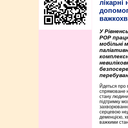
лікарні
допомо
важкохв
У Рівненсь
РОР працю
мобільні 
паліативн
комплексн
невиліко
безпосере
перебуван
Йдеться про 
спрямоване н
стану людини 
підтримку мо
захворюванням
серцевою нед
деменцією, 
важкими стан