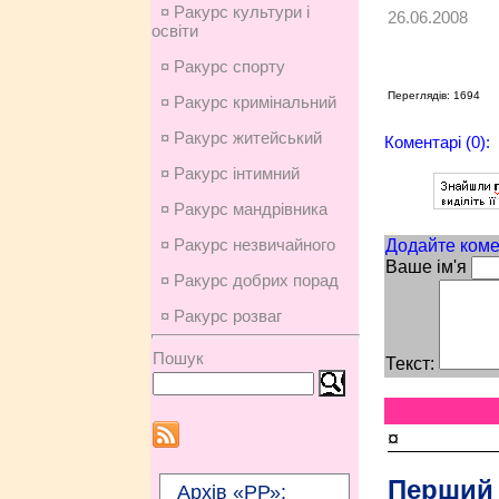
¤ Ракурс культури і
26.06.2008
освіти
¤ Ракурс спорту
Переглядів: 1694
¤ Ракурс кримінальний
¤ Ракурс житейський
Коментарі (0):
¤ Ракурс інтимний
¤ Ракурс мандрівника
¤ Ракурс незвичайного
Додайте коме
Ваше ім'я
¤ Ракурс добрих порад
¤ Ракурс розваг
Пошук
Текст:
¤
Перший
Архів «РР»: