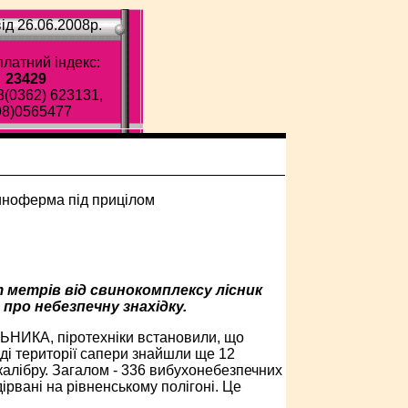
ід 26.06.2008p.
латний індекс:
23429
8(0362) 623131,
98)0565477
т метрів від свинокомплексу лісник
про небезпечну знахідку.
ЬНИКА, піротехніки встановили, що
ді території сапери знайшли ще 12
 калібру. Загалом - 336 вибухонебезпечних
ірвані на рівненському полігоні. Це