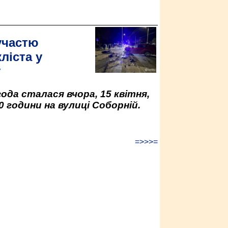
участю
ліста у
у
да сталася вчора, 15 квітня,
0 години на вулиці Соборній.
=>>>=