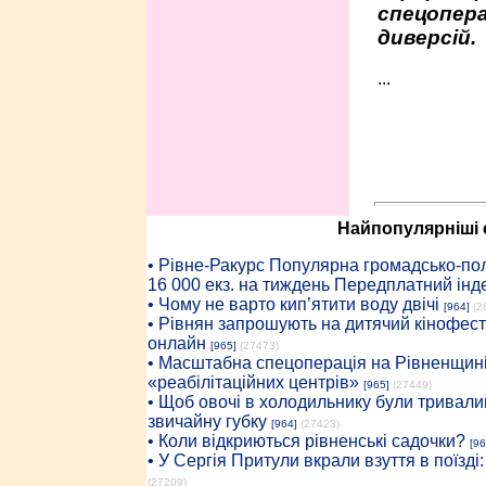
спецопера
диверсій.
...
Найпопулярніші с
• Рiвне-Ракурс Популярна громадсько-пол
16 000 екз. на тиждень Передплатний інд
• Чому не варто кип’ятити воду двічі
[964]
(2
• Рівнян запрошують на дитячий кінофест
онлайн
[965]
(27473)
• Масштабна спецоперація на Рівненщині
«реабілітаційних центрів»
[965]
(27449)
• Щоб овочі в холодильнику були тривалий
звичайну губку
[964]
(27423)
• Коли відкриються рівненські садочки?
[96
• У Сергія Притули вкрали взуття в поїзді
(27209)