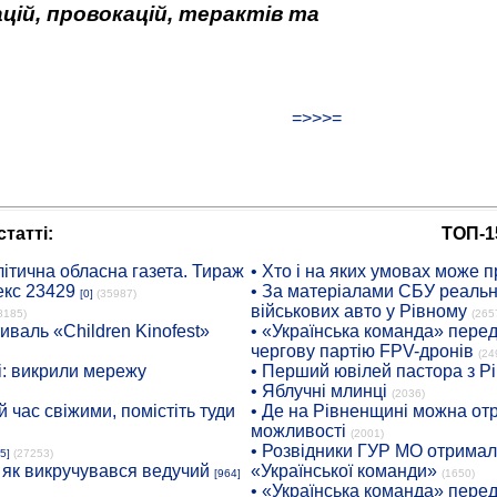
цій, провокацій, терактів та
=>>>=
татті:
ТОП-1
ітична обласна газета. Тираж
• Хто і на яких умовах може п
екс 23429
• За матеріалами СБУ реальні
[0]
(35987)
військових авто у Рівному
8185)
(265
иваль «Children Kinofest»
• «Українська команда» пере
чергову партію FPV-дронів
(24
: викрили мережу
• Перший ювілей пастора з Р
• Яблучні млинці
(2036)
 час свіжими, помістіть туди
• Де на Рівненщині можна отр
можливості
(2001)
• Розвідники ГУР МО отримали
5]
(27253)
: як викручувався ведучий
«Української команди»
[964]
(1650)
• «Українська команда» пере