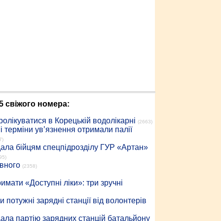
5 свіжого номера:
ролікуватися в Корецькій водолікарні
(2663)
 терміни ув’язнення отримали палії
7)
дала бійцям спецпідрозділу ГУР «Артан»
95)
івного
(2358)
имати «Доступні ліки»: три зручні
 потужні зарядні станції від волонтерів
дала партію зарядних станцій батальйону