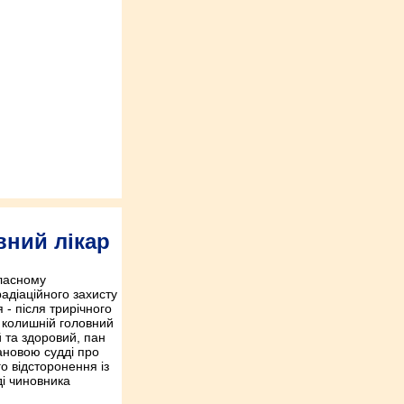
вний лікар
бласному
адіаційного захисту
- після трирічного
й колишній головний
 та здоровий, пан
ановою судді про
о відсторонення із
ді чиновника