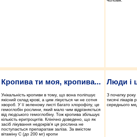
Кропива ти моя, кропива...
Люди і
Унікальність кропиви в тому, що вона поліпшує
З початку року
якісний склад крові, а цим лікується чи не сотня
тисячі лікарів 
хвороб. У її зеленому листі багато хлорофілу, це
середнього ме
гемоглобін рослини, який мало чим відрізняється
від людського гемоглобіну. Тож кропива збільшує
кількість еритроцитів. Клінічно доведено, що як
засіб лікування недокрів’я ця рослина не
поступається препаратам заліза. За вмістом
вітаміну С (до 200 мг) кропи