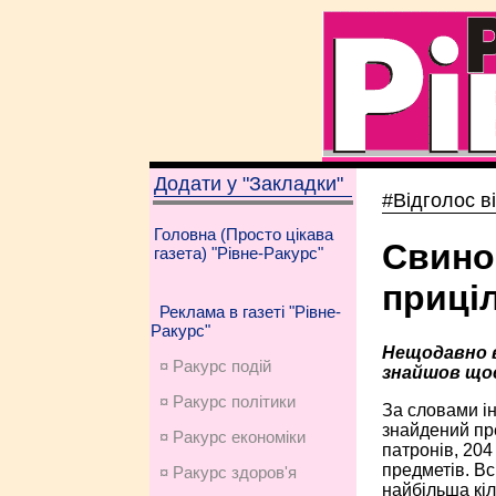
Додати у "Закладки"
#Відголос в
Головна (Просто цікава
Свино
газета) "Рівне-Ракурс"
приці
Реклама в газеті "Рівне-
Ракурс"
Нещодавно в
¤ Ракурс подій
знайшов щось
¤ Ракурс політики
За словами і
знайдений пре
¤ Ракурс економiки
патронів, 204
предметів. Вс
¤ Ракурс здоров'я
найбільша кіл