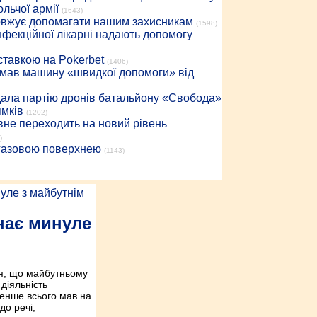
льчої армії
(1643)
довжує допомагати нашим захисникам
(1598)
інфекційної лікарні надають допомогу
 ставкою на Pokerbet
(1406)
римав машину «швидкої допомоги» від
дала партію дронів батальйону «Свобода»
ямків
(1202)
вне переходить на новий рівень
)
 газовою поверхнею
(1143)
нає минуле
я, що майбутньому
діяльність
 менше всього мав на
 до речі,