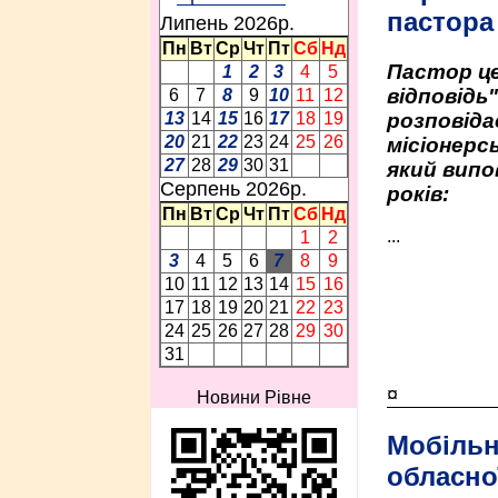
пастора
Липень 2026p.
Пн
Вт
Ср
Чт
Пт
Сб
Нд
Пастор це
1
2
3
4
5
відповідь
6
7
8
9
10
11
12
розповіда
13
14
15
16
17
18
19
20
21
22
23
24
25
26
місіонерсь
27
28
29
30
31
який випо
Серпень 2026p.
років:
Пн
Вт
Ср
Чт
Пт
Сб
Нд
...
1
2
3
4
5
6
7
8
9
10
11
12
13
14
15
16
17
18
19
20
21
22
23
24
25
26
27
28
29
30
31
¤
Новини Рівне
Мобільн
обласно