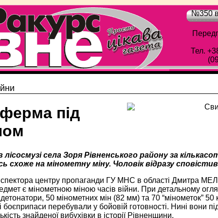
№350 в
Передп
Тел. +3
(0
ійни
ферма під
лом
 лісосмузі села Зоря Рівненського району за кількасо
 схоже на мінометну міну. Чоловік відразу сповістив 
нспектора центру пропаганди ГУ МНС в області Дмитра МЕЛ
дмет є мінометною міною часів війни. При детальному огля
 детонатори, 50 мінометних мін (82 мм) та 70 “мінометок” 50
і боєприпаси перебували у бойовій готовності. Нині вони під
ькість знайденої вибухівки в історії Рівненщини.