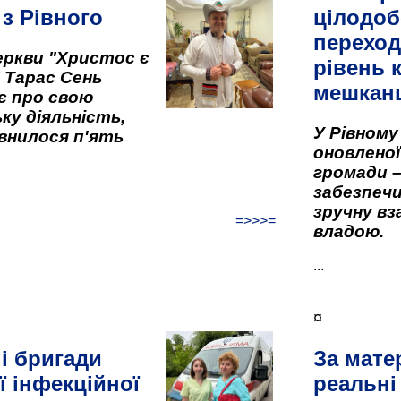
 з Рівного
цілодоб
переход
ркви "Христос є
рівень к
" Тарас Сень
мешкан
є про свою
ку діяльність,
У Рівном
внилося п'ять
оновленої 
громади –
забезпеч
зручну вз
=>>>=
владою.
...
¤
і бригади
За мате
ї інфекційної
реальні