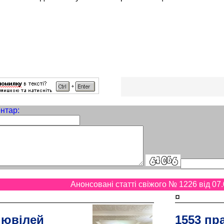
нтар:
Анонсовані статті свіжого № 1226 від 07.
¤
 ювілей
1553 пр