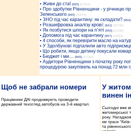
• Живи до ста!
[965]
(27015)
• Про здобутки Рівненщини - у річницю 
Зеленського
[965]
(26675)
• ЗНО під час карантину: як складати?
[964]
• Розшифровка аналізу крові:
[841]
(25736)
• Як позбутися шпори на п’яті
[850]
(21339)
• Допомога під час карантину
[967]
(18204)
• 4 способи, як перевірити масло на нату
• У Здолбунові підпалили авто підприємц
• Що робити, якщо дитину покусали комар
• Бюджет і ми…
[965]
(17140)
• Аудитори Рівненщини з початку року п
процедурою закупівель на понад 72 млн г
Щоб не забрали номери
У житом
винен і
Працівники ДАІ продовжують проводити
державний техогляд автобусів на 3-й квартал.
Сьогодні вже в
житомирської т
року. Нагадаєм
км траси “Київ
та рівненськог
чоловік.