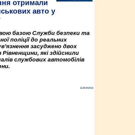
ння отримали
йськових авто у
у
овою базою Служби безпеки та
ної поліції до реальних
ув’язнення засуджено двох
 Рівненщини, які здійснили
палів службових автомобілів
ни.
=>>>=