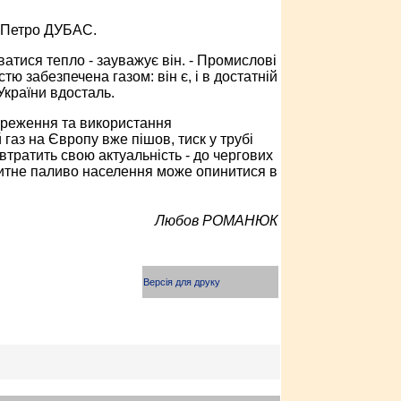
” Петро ДУБАС.
атися тепло - зауважує він. - Промислові
ю забезпечена газом: він є, і в достатній
 України вдосталь.
ереження та використання
 газ на Європу вже пішов, тиск у трубі
 втратить свою актуальність - до чергових
акитне паливо населення може опинитися в
Любов РОМАНЮК
Версія для друку