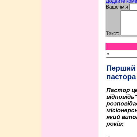
Додайте коме
Ваше ім'я
Текст:
¤
Перший
пастора
Пастор це
відповідь
розповіда
місіонерсь
який випо
років:
...