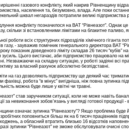
ирішенні газового конфлікту, який накрив Рівненщину відраз
риємства, населення та, безумовно, влада. Але поки остання
пекельний шквал негараздів потрапили великі підприємства р
луння конфлікту позначилося на ВАТ “Рівнеазот”. Однак це б
азу, скільки зі встановленими лімітами на блакитне паливо, 
ної роботи всіх структурних підрозділів хімічного гіганта п
ів газу, - зауважив помічник генерального директора ВАТ “
 року показник доведеного ліміту складав 26 тисяч “кубів” на
 зусиль. Цього вистачає, аби підприємство працювало на м
ні. Незважаючи на складну ситуацію, у роботі задіяні всі пра
ективу за власний рахунок абсолютно безпідставні.
міти на газ дозволяють підприємству ще деякий час триматис
и фахівці, робота “в мінус” вигідніша, ніж повна зупинка пі
льність можна буде лише у квітні чи травні.
неазот” став заручником ситуації, коли не може навіть баналь
ії за невиконання зобов’язань у вигляді готової продукції - 
нщини означає зупинка “Рівнеазоту”? Якщо проблема буде й
езробітних поповниться більш як на 6 тисяч працівників пі
оджень, а обласний втратить близько 16 відсотків наповненн
 разі зупинки “Рівнеазот” не зможе обслуговувати очисні спор