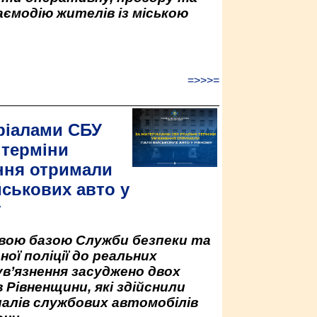
аємодію жителів із міською
=>>>=
ріалами СБУ
 терміни
ння отримали
йськових авто у
у
овою базою Служби безпеки та
ної поліції до реальних
ув’язнення засуджено двох
 Рівненщини, які здійснили
палів службових автомобілів