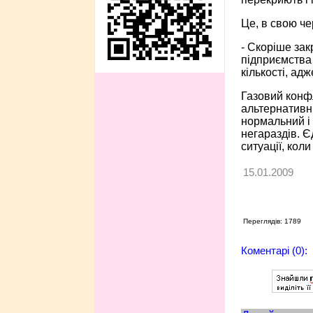
Це, в свою че
- Скоріше зак
підприємства 
кількості, ад
Газовий конф
альтернативни
нормальний і 
негараздів. Є
ситуації, коли
15.01.2009
Переглядів: 1789
Коментарі (0):