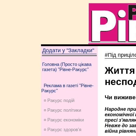
Додати у "Закладки"
#Під приціл
Головна (Просто цікава
Життя
газета) "Рівне-Ракурс"
неспо
Реклама в газеті "Рівне-
Ракурс"
Чи виживе 
¤ Ракурс подій
Народне прис
¤ Ракурс політики
економічної 
¤ Ракурс економiки
пресі з’явл
Невже до за
¤ Ракурс здоров'я
війна рівня