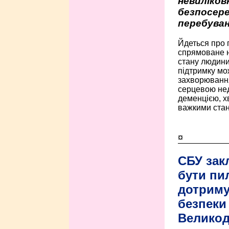
невиліко
безпосере
перебуван
Йдеться про 
спрямоване н
стану людини 
підтримку мо
захворюванням
серцевою нед
деменцією, 
важкими стан
¤
СБУ зак
бути пи
дотриму
безпеки 
Велико