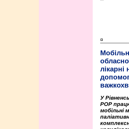
¤
Мобільн
обласно
лікарні
допомо
важкохв
У Рівненсь
РОР працю
мобільні 
паліативн
комплексн