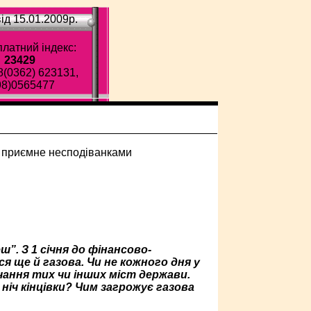
ід 15.01.2009p.
латний індекс:
23429
8(0362) 623131,
98)0565477
ш”. З 1 січня до фінансово-
ся ще й газова. Чи не кожного дня у
ання тих чи інших міст держави.
іч кінцівки? Чим загрожує газова