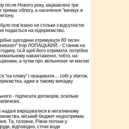
у після Нового року, зацікавлені три
 тримає облогу, а населення “вичікує в
егіону.
уло пов’язано не стільки з відсутністю
яке подається на підприємство.
отрібно щогодини отримувати 80 тисяч
Рівнеазот” Ігор ЛОПАЦЬКИЙ. - Станом на
 годину, та й щоб його отримати, потрібно
інімальному навантаженні, тобто, на
цівники, а чутки про звільнення чи масові
я “на плаву” і працювати… собі у збиток.
дприємства, адже в такому випадку
ного - підписати договорів, оскільки
величезні.
 надалі вирішуватися в негативному
дприємства, міський бюджет недоотримає
я. Та, головне, Рівне потоне у
уди, відповідно, стічні води