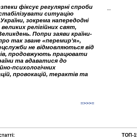
зпеки фіксує регулярні спроби
...
стабілізувати ситуацію
 України, зокрема напередодні
 великих релігійних свят,
Великдень. Попри заяви країни-
про так зване «перемир’я»,
ецслужби не відмовляються від
нів, продовжують працювати
аїни та вдаватися до
йно-психологічних
цій, провокацій, терактів та
=>>>=
татті:
ТОП-1