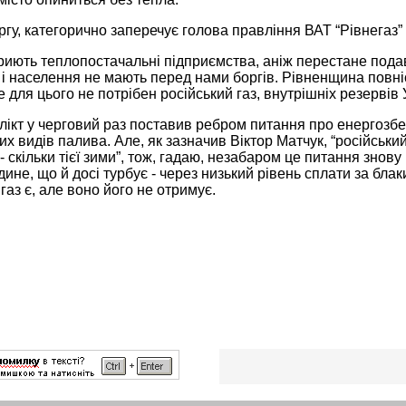
ргу, категорично заперечує голова правління ВАТ “Рівнегаз
риють теплопостачальні підприємства, аніж перестане подав
і населення не мають перед нами боргів. Рівненщина повніст
же для цього не потрібен російський газ, внутрішніх резервів
лікт у черговий раз поставив ребром питання про енергозб
х видів палива. Але, як зазначив Віктор Матчук, “російський
- скільки тієї зими”, тож, гадаю, незабаром це питання знову
дине, що й досі турбує - через низький рівень сплати за бл
 газ є, але воно його не отримує.