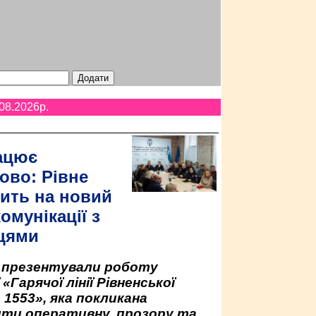
08.2026p.
ацює
ово: Рівне
ить на новий
омунікації з
цями
у презентували роботу
«Гарячої лінії Рівненської
 1553», яка покликана
ити оперативну, прозору та