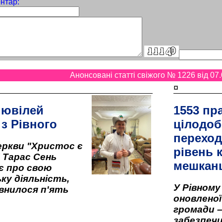
нтар:
Анонсовані статті свіжого № 1226 від 07.
¤
 ювілей
1553 пр
 з Рівного
цілодоб
переход
ркви "Христос є
рівень к
" Тарас Сень
мешкан
є про свою
ку діяльність,
У Рівном
внилося п'ять
оновленої 
громади –
забезпеч