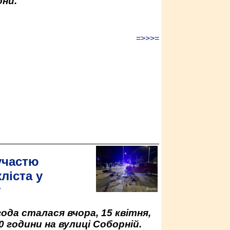
ни.
=>>>=
участю
ліста у
у
да сталася вчора, 15 квітня,
0 години на вулиці Соборній.