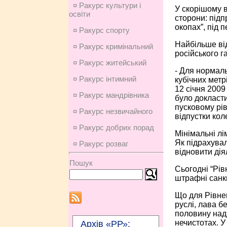
¤ Ракурс культури і
У скорішому в
освіти
сторони: підп
окопах”, під 
¤ Ракурс спорту
Найбільше від
¤ Ракурс кримінальний
російського г
¤ Ракурс житейський
- Для нормаль
¤ Ракурс інтимний
кубічних метр
12 січня 2009
¤ Ракурс мандрівника
було докласти
пусковому рів
¤ Ракурс незвичайного
відпустки кол
¤ Ракурс добрих порад
Мінімальні лі
Як підрахувал
¤ Ракурс розваг
відновити дія
Пошук
Сьогодні “Рів
штрафні санкц
Що для Рівне
руслі, лава б
половину надх
нечистотах. У
Архів «РР»: