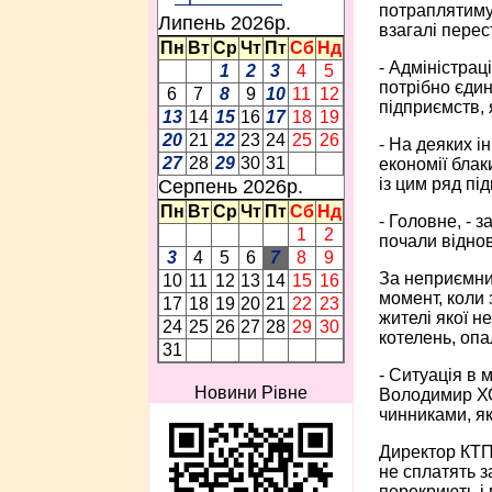
потраплятимут
Липень 2026p.
взагалі перес
Пн
Вт
Ср
Чт
Пт
Сб
Нд
- Адміністрац
1
2
3
4
5
потрібно єдин
6
7
8
9
10
11
12
підприємств, 
13
14
15
16
17
18
19
20
21
22
23
24
25
26
- На деяких і
27
28
29
30
31
економії блак
із цим ряд п
Серпень 2026p.
Пн
Вт
Ср
Чт
Пт
Сб
Нд
- Головне, - 
1
2
почали віднов
3
4
5
6
7
8
9
За неприємним
10
11
12
13
14
15
16
момент, коли 
17
18
19
20
21
22
23
жителі якої н
24
25
26
27
28
29
30
котелень, опа
31
- Ситуація в 
Новини Рівне
Володимир ХОМ
чинниками, як
Директор КТП
не сплатять з
перекриють і 