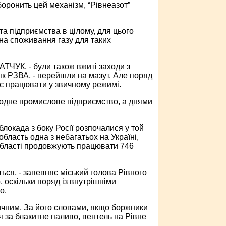
боронить цей механізм, “Рівнеазот”
 та підприємства в цілому, для цього
 на споживання газу для таких
АТЧУК, - були також вжиті заходи з
 як РЗВА, - перейшли на мазут. Але поряд
є працювати у звичному режимі.
 жодне промислове підприємство, а днями
блокада з боку Росії розпочалися у той
бласть одна з небагатьох на Україні,
в області продовжують працювати 746
ься, - запевняє міський голова Рівного
 оскільки поряд із внутрішніми
о.
ичним. За його словами, якщо боржники
я за блакитне паливо, вентель на Рівне