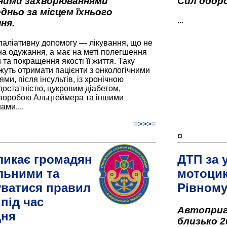
вними захворюваннями
Сил оборо
дньо за місцем їхнього
...
ня.
паліативну допомогу — лікування, що не
а одужання, а має на меті полегшення
та покращення якості її життя. Таку
жуть отримати пацієнти з онкологічними
и, після інсультів, із хронічною
остатністю, цукровим діабетом,
хворобою Альцгеймера та іншими
ами....
=>>>=
¤
ликає громадян
ДТП за 
льними та
мотоцик
ватися правил
Рівном
під час
Автоприго
дня
близько 2