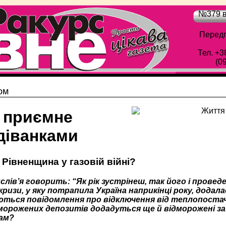
№379 в
Передп
Тел. +3
(0
ом
 приємне
діванками
Рівненщина у газовій війні?
лів’я говорить: “Як рік зустрінеш, так його і проведе
кризи, у яку потрапила Україна наприкінці року, додала
яються повідомлення про відключення від теплопостач
морожених депозитів додадуться ще й відморожені за н
нам?