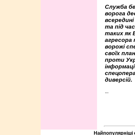
Служба бе
ворога де
всередині
та під час
таких як 
агресора 
ворожі сп
своїх пла
проти Укр
інформаці
спецопера
диверсій.
...
Найпопулярніші с