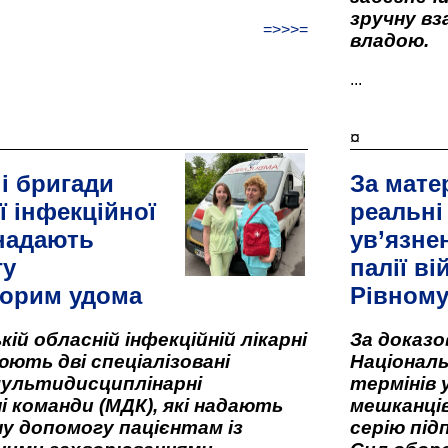
зручну вз
=>>>=
владою.
...
¤
і бригади
За мате
ї інфекційної
реальні
 надають
ув’язне
гу
палії ві
орим удома
Рівном
кій обласній інфекційній лікарні
За доказ
ють дві спеціалізовані
Національ
мультидисциплінарні
термінів 
і команди (МДК), які надають
мешканців
у допомогу пацієнтам із
серію під