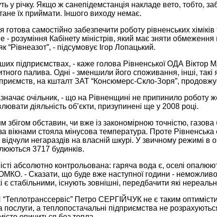
ь у річку. Якщо ж санепідемстанція накладе вето, тобто, за
тане їх приймати. Іншого виходу немає.
ія готова самостійно забезпечити роботу рівненських хіміків
е - розуміння Кабінету міністрів, який має зняти обмеження
як “Рівнеазот”, - підсумовує Ігор Лопацький.
нших підприємствах, - каже голова Рівненської ОДА Віктор М
итного палива. Одні - зменшили його споживання, інші, такі
ідприємств, на кшталт ЗАТ “Консюмерс-Скло-Зоря”, продовжу
зазначає очільник, - що на Рівненщині не припинило роботу
лювати діяльність об’єкти, призупинені ще у 2008 році.
 збігом обставин, чи вже із закономірною точністю, газова 
за вікнами стояла мінусова температура. Проте Рівненська о
е відчули негараздів на власній шкурі. У звичному режимі 
люються 3717 будинків.
місті абсолютно контрольована: гаряча вода є, оселі опалюют
КО. - Сказати, що буде вже наступної години - неможливо,
і є стабільними, існують зовнішні, передбачити які нереальн
 “Теплотранссервіс” Петро СЕРГІЙЧУК не є таким оптиміст
а послуги, а теплопостачальні підприємства не розрахуютьс
місто опиниться без тепла.