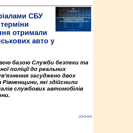
ріалами СБУ
 терміни
ння отримали
йськових авто у
у
овою базою Служби безпеки та
ної поліції до реальних
ув’язнення засуджено двох
 Рівненщини, які здійснили
палів службових автомобілів
ни.
=>>>=