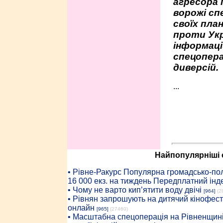
агресора 
ворожі сп
своїх пла
проти Укр
інформаці
спецопера
диверсій.
...
Найпопулярніші с
• Рiвне-Ракурс Популярна громадсько-пол
16 000 екз. на тиждень Передплатний інд
• Чому не варто кип’ятити воду двічі
[964]
(2
• Рівнян запрошують на дитячий кінофест
онлайн
[965]
(27460)
• Масштабна спецоперація на Рівненщині