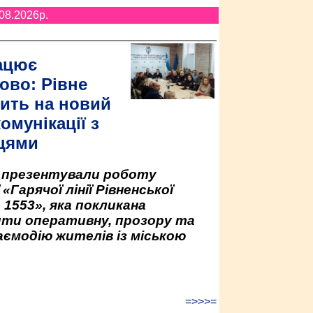
08.2026p.
ацює
ово: Рівне
ить на новий
омунікації з
цями
у презентували роботу
«Гарячої лінії Рівненської
 1553», яка покликана
ити оперативну, прозору та
аємодію жителів із міською
=>>>=