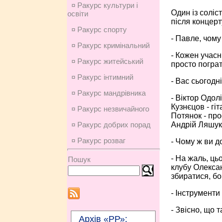
¤ Ракурс культури і
Один із соліс
освіти
після концерт
¤ Ракурс спорту
- Павле, чому
¤ Ракурс кримінальний
- Кожен учасн
¤ Ракурс житейський
просто пограт
¤ Ракурс інтимний
- Вас сьогодн
¤ Ракурс мандрівника
- Віктор Одол
Кузнєцов - гі
¤ Ракурс незвичайного
Потянок - про
Андрій Ляшук 
¤ Ракурс добрих порад
¤ Ракурс розваг
- Чому ж ви до
- На жаль, ць
Пошук
клубу Олексан
збиратися, бо
- Інструменти
- Звісно, що 
Архів «РР»: