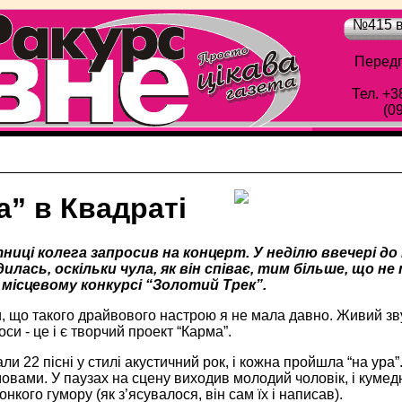
№415 в
Передп
Тел. +3
(0
а” в Квадраті
ниці колега запросив на концерт. У неділю ввечері до
дилась, оскільки чула, як він співає, тим більше, що не
 місцевому конкурсі “Золотий Трек”.
, що такого драйвового настрою я не мала давно. Живий звук,
си - це і є творчий проект “Карма”.
ли 22 пісні у стилі акустичний рок, і кожна пройшла “на ура”
овами. У паузах на сцену виходив молодий чоловік, і кумедн
нкого гумору (як з’ясувалося, він сам їх і написав).