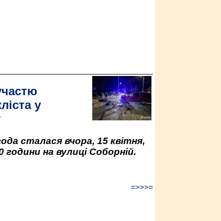
участю
ліста у
у
да сталася вчора, 15 квітня,
0 години на вулиці Соборній.
=>>>=