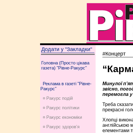
Додати у "Закладки"
#Концерт
Головна (Просто цікава
“Карм
газета) "Рівне-Ракурс"
Минулої п’ят
Реклама в газеті "Рівне-
Ракурс"
звісно, пого
перемогла у
¤ Ракурс подій
Треба сказати
¤ Ракурс політики
прекрасні голо
¤ Ракурс економiки
Хлопці викона
англійською м
¤ Ракурс здоров'я
елементами то