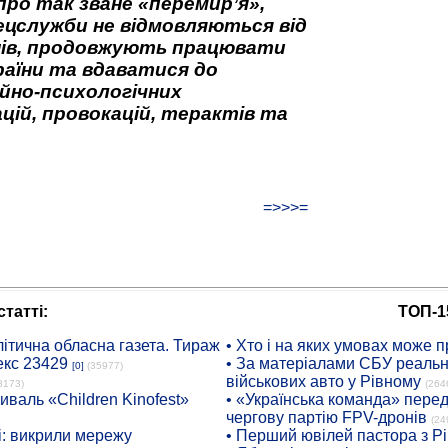
про так зване «перемир’я»,
ецслужби не відмовляються від
нів, продовжують працювати
аїни та вдаватися до
йно-психологічних
цій, провокацій, терактів та
=>>>=
татті:
ТОП-1
ітична обласна газета. Тираж
• Хто і на яких умовах може п
екс 23429
• За матеріалами СБУ реальні
[0]
(35977)
військових авто у Рівному
8173)
(264
иваль «Children Kinofest»
• «Українська команда» пере
чергову партію FPV-дронів
(24
: викрили мережу
• Перший ювілей пастора з Р