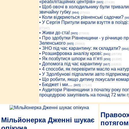
«реабілітаційних центрів»
[965]
(27438)
• Щоб овочі в холодильнику були тривалий
звичайну губку
[964]
(27411)
• Коли відкриються рівненські садочки?
[96
• У Сергія Притули вкрали взуття в поїзді
(27197)
• Живи до ста!
[965]
(27003)
• Про здобутки Рівненщини - у річницю 
Зеленського
[965]
(26663)
• ЗНО під час карантину: як складати?
[964]
• Розшифровка аналізу крові:
[841]
(25735)
• Як позбутися шпори на п’яті
[850]
(21335)
• Допомога під час карантину
[967]
(18203)
• 4 способи, як перевірити масло на нату
• У Здолбунові підпалили авто підприємц
• Що робити, якщо дитину покусали комар
• Бюджет і ми…
[965]
(17140)
• Аудитори Рівненщини з початку року п
процедурою закупівель на понад 72 млн г
Правоох
Мільйонерка Дженні шукає
потягом
опікуна