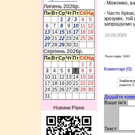
- Можливо, ва
Липень 2026p.
- Часто буває,
Пн
Вт
Ср
Чт
Пт
Сб
Нд
зрозуміє, той
1
2
3
4
5
запрошуємо ус
6
7
8
9
10
11
12
13
14
15
16
17
18
19
24.09.2009
20
21
22
23
24
25
26
27
28
29
30
31
Серпень 2026p.
Переглядів: 1843
Пн
Вт
Ср
Чт
Пт
Сб
Нд
1
2
Коментарі (0):
3
4
5
6
7
8
9
10
11
12
13
14
15
16
17
18
19
20
21
22
23
24
25
26
27
28
29
30
31
Додайте коме
Ваше ім'я
Новини Рівне
Текст: