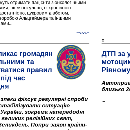
жуть отримати пацієнти з онкологічними
и, після інсультів, із хронічною
остатністю, цукровим діабетом,
хворобою Альцгеймера та іншими
ами....
=>>>=
¤
ликає громадян
ДТП за 
льними та
мотоцик
ватися правил
Рівном
під час
Автоприго
дня
близько 2
зпеки фіксує регулярні спроби
...
стабілізувати ситуацію
 України, зокрема напередодні
 великих релігійних свят,
Великдень. Попри заяви країни-