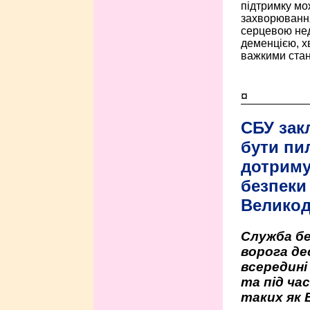
підтримку мо
захворюванням
серцевою нед
деменцією, 
важкими стан
¤
СБУ зак
бути пи
дотриму
безпеки 
Велико
Служба бе
ворога де
всередині
та під час
таких як 