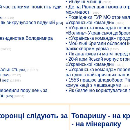
• Яблучні млинці
(2034)
 час свіжими, помістіть туди
• Де на Рівненщині можна отр
можливості
(1999)
• Розвідники ГУР МО отримали
5]
(27240)
: як викручувався ведучий
«Української команди»
[964]
(1649)
• «Українська команда» пере
«Волинь» Української доброво
президенства Володимира
• «Українська команда» про
• Мобільні бригади обласної 
важкохворим удома
(26225)
(1457)
• Як аналізувати матчі перед
• 20-й армійський корпус от
«Української команди»
(1332)
ральність
• «Українська команда» пере
[964]
(18027)
я
на один з найгарячіших напр
[965]
(17517)
і
• 1553 працює цілодобово: Рі
[965]
(17208)
комунікації з мешканцями
(1147
опередили порушень за
• Як безпечно користуватися
рн
[965]
(16834)
оронці слідують за
Товаришу - на кр
- на мінералку