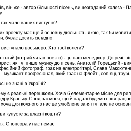
тів, він же - автор більшості пісень, вищезгаданий колега 
у.
 так мало ваших виступів?
ик проекту має ще й основну діяльність, якою, так би мовити,
и, буває досить складно.
і виступало восьмеро. Хто твої колеги?
інський (котрий читав поезію) - це наш менеджер. До речі, ві
тарист, як і я, пише музику до пісень. Анатолій Горецький - в
фесійний фотограф, грає на електрогітарі, Слава Максютенко
- музикант-професіонал, який грає на флейті, сопілці, трубі.
сі не знані в Україні?
ому є реальні перешкоди. Хоча б елементарне місце для реп
дру Краську. Сподіваємося, що й надалі будемо співпрацюв
 хоча для кожного з нас це улюблене заняття, але не основн
 ви купуєте за власні кошти?
так. Спонсора у нас немає.