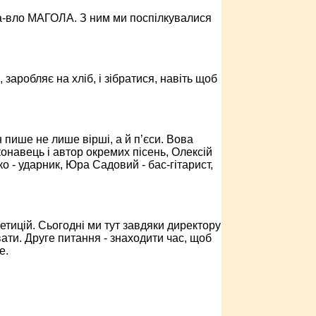
- Па-вло МАГОЛА. З ним ми поспілкувалися
 заробляє на хліб, і зібратися, навіть щоб
н пише не лише вірші, а й п’єси. Вова
иконавець і автор окремих пісень, Олексій
 - ударник, Юра Садовий - бас-гітарист,
етицій. Сьогодні ми тут завдяки директору
ати. Друге питання - знаходити час, щоб
е.