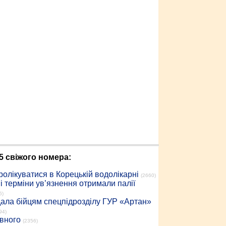
5 свіжого номера:
ролікуватися в Корецькій водолікарні
(2660)
 терміни ув’язнення отримали палії
6)
дала бійцям спецпідрозділу ГУР «Артан»
94)
івного
(2356)