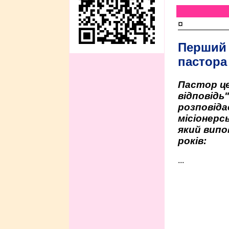
¤
Перший
пастора
Пастор це
відповідь
розповіда
місіонерсь
який випо
років:
...