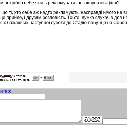
м потрібно себе якось рекламувати, розвішувати афіші?
 що ті, хто себе аж надто рекламують, насправді нічого не ва
 ще прийде, і друзям розповість. Тобто, думка слухачів для н
іх бажаючих наступної суботи до Стадіо-пабу, що на Соборн
нтар: