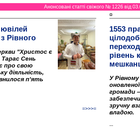
Анонсовані статті свіжого № 1226 від 03.
¤
 ювілей
1553 пр
 з Рівного
цілодоб
переход
ркви "Христос є
рівень к
" Тарас Сень
мешкан
є про свою
ку діяльність,
У Рівном
внилося п'ять
оновленої 
громади –
забезпеч
зручну вз
=>>>=
владою.
...