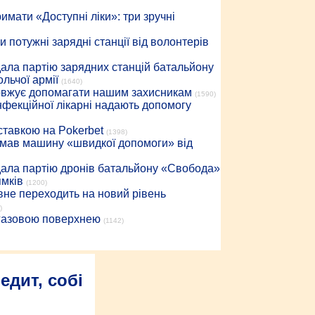
имати «Доступні ліки»: три зручні
 потужні зарядні станції від волонтерів
дала партію зарядних станцій батальйону
льчої армії
(1640)
довжує допомагати нашим захисникам
(1590)
інфекційної лікарні надають допомогу
 ставкою на Pokerbet
(1398)
римав машину «швидкої допомоги» від
дала партію дронів батальйону «Свобода»
ямків
(1200)
вне переходить на новий рівень
)
 газовою поверхнею
(1142)
едит, собі