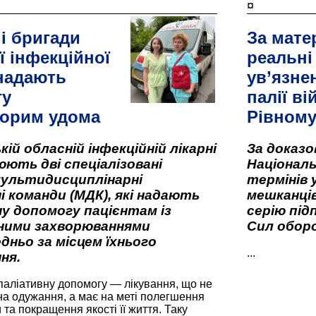
¤
і бригади
За мате
ї інфекційної
реальні
 надають
ув’язне
гу
палії ві
орим удома
Рівном
кій обласній інфекційній лікарні
За доказ
ють дві спеціалізовані
Національ
мультидисциплінарні
термінів 
і команди (МДК), які надають
мешканців
у допомогу пацієнтам із
серію під
вними захворюваннями
Сил оборо
дньо за місцем їхнього
...
ня.
паліативну допомогу — лікування, що не
а одужання, а має на меті полегшення
та покращення якості її життя. Таку