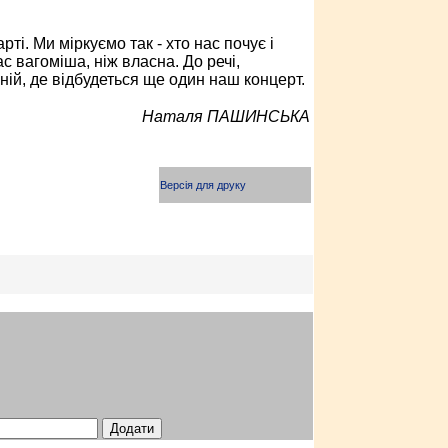
рті. Ми міркуємо так - хто нас почує і
ас вагоміша, ніж власна. До речі,
ій, де відбудеться ще один наш концерт.
Наталя ПАШИНСЬКА
Версія для друку