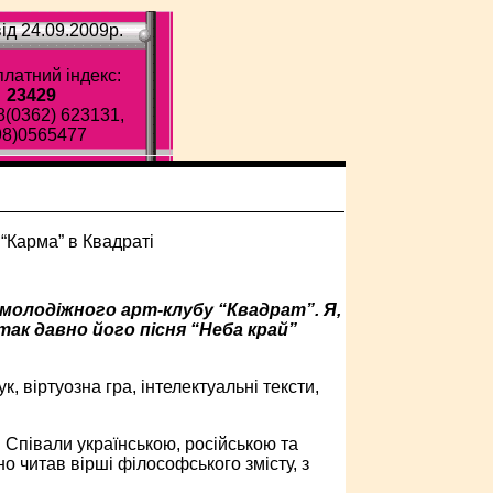
ід 24.09.2009p.
латний індекс:
23429
8(0362) 623131,
98)0565477
 молодіжного арт-клубу “Квадрат”. Я,
 так давно його пісня “Неба край”
 віртуозна гра, інтелектуальні тексти,
. Співали українською, російською та
о читав вірші філософського змісту, з