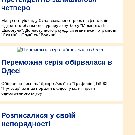
четверо
Минулого уїк-енду було визначено трьох півфіналістів
відкритого обласного турніру з футболу “Меморіал В.
Шморгуна”. До наступного раунду змагань вже потрапили
“Славія”, “Случ” та “Водник”.
Переможна серія обірвалася в
Одесі
Обігравши поспіль “Дніпро-Азот” та “Грифонів”, БК-93
“Пульсар” зазнав поразки в Одесі у матчі проти
однойменного клубу.
Розписалися у своїй
непорядності