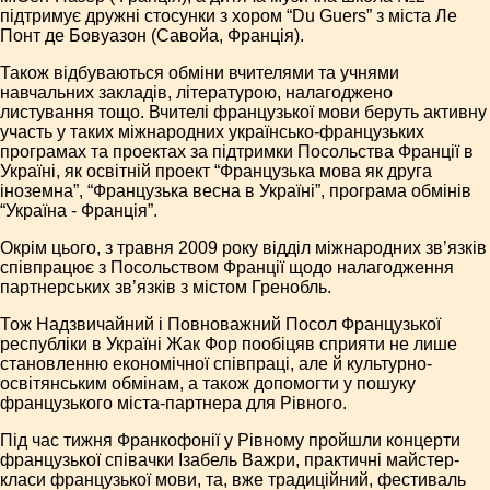
підтримує дружні стосунки з хором “Du Guers” з міста Ле
Понт де Бовуазон (Савойа, Франція).
Також відбуваються обміни вчителями та учнями
навчальних закладів, літературою, налагоджено
листування тощо. Вчителі французької мови беруть активну
участь у таких міжнародних українсько-французьких
програмах та проектах за підтримки Посольства Франції в
Україні, як освітній проект “Французька мова як друга
іноземна”, “Французька весна в Україні”, програма обмінів
“Україна - Франція”.
Окрім цього, з травня 2009 року відділ міжнародних зв’язків
співпрацює з Посольством Франції щодо налагодження
партнерських зв’язків з містом Гренобль.
Тож Надзвичайний і Повноважний Посол Французької
республіки в Україні Жак Фор пообіцяв сприяти не лише
становленню економічної співпраці, але й культурно-
освітянським обмінам, а також допомогти у пошуку
французького міста-партнера для Рівного.
Під час тижня Франкофонії у Рівному пройшли концерти
французької співачки Ізабель Важри, практичні майстер-
класи французької мови, та, вже традиційний, фестиваль