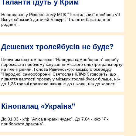
Таланти їдуть у Крим
Нещодавно у Рівненському МПК “Текстильник” пройшов VІІ
Всеукраїнський дитячий конкурс “Таланти багатодітної
родини” .
Дешевих тролейбусів не буде?
Цинічним фактом називає “Народна самооборона” спробу
перекласти проблему існування міського електротранспорту
на плечі рівнян. Голова Рівненського міського осередку
“Народної самооборони” Святослав КЛІЧУК говорить, що
підняття вартості проїзду у міських тролейбусах більше, ніж
до 1,25 гривні призведе швидше до шкоди, ніж до користі.
Кінопалац «Україна”
До 31.03 - х/ф “Аліса в країні чудес”. До 7.04 - х/ф “Як
приборкати дракона”.