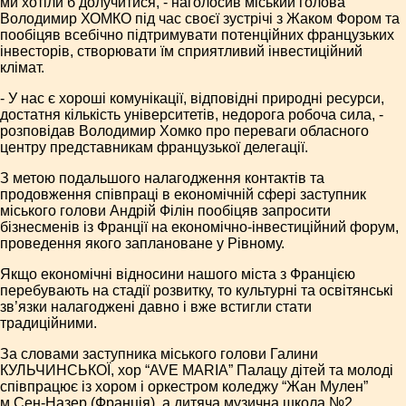
ми хотіли б долучитися, - наголосив міський голова
Володимир ХОМКО під час своєї зустрічі з Жаком Фором та
пообіцяв всебічно підтримувати потенційних французьких
інвесторів, створювати їм сприятливий інвестиційний
клімат.
- У нас є хороші комунікації, відповідні природні ресурси,
достатня кількість університетів, недорога робоча сила, -
розповідав Володимир Хомко про переваги обласного
центру представникам французької делегації.
З метою подальшого налагодження контактів та
продовження співпраці в економічній сфері заступник
міського голови Андрій Філін пообіцяв запросити
бізнесменів із Франції на економічно-інвестиційний форум,
проведення якого заплановане у Рівному.
Якщо економічні відносини нашого міста з Францією
перебувають на стадії розвитку, то культурні та освітянські
зв’язки налагоджені давно і вже встигли стати
традиційними.
За словами заступника міського голови Галини
КУЛЬЧИНСЬКОЇ, хор “AVE MARIA” Палацу дітей та молоді
співпрацює із хором і оркестром коледжу “Жан Мулен”
м.Сен-Назер (Франція), а дитяча музична школа №2