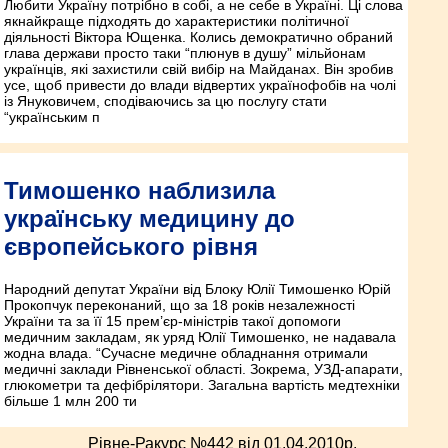
Любити Україну потрібно в собі, а не себе в Україні. Ці слова
якнайкраще підходять до характеристики політичної
діяльності Віктора Ющенка. Колись демократично обраний
глава держави просто таки “плюнув в душу” мільйонам
українців, які захистили свій вибір на Майданах. Він зробив
усе, щоб привести до влади відвертих українофобів на чолі
із Януковичем, сподіваючись за цю послугу стати
“українським п
Тимошенко наблизила
українську медицину до
європейського рівня
Народний депутат України від Блоку Юлії Тимошенко Юрій
Прокопчук переконаний, що за 18 років незалежності
України та за її 15 прем’єр-міністрів такої допомоги
медичним закладам, як уряд Юлії Тимошенко, не надавала
жодна влада. “Сучасне медичне обладнання отримали
медичні заклади Рівненської області. Зокрема, УЗД-апарати,
глюкометри та дефібрілятори. Загальна вартість медтехніки
більше 1 млн 200 ти
Рівне-Ракурс №442 від 01.04.2010p.