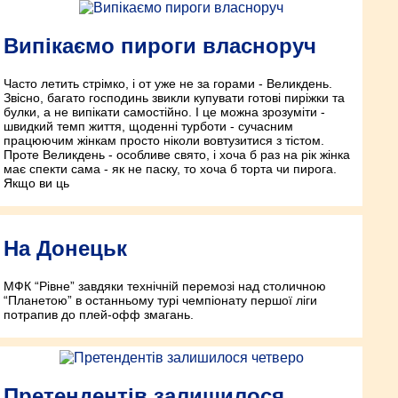
Випікаємо пироги власноруч
Часто летить стрімко, і от уже не за горами - Великдень.
Звісно, багато господинь звикли купувати готові пиріжки та
булки, а не випікати самостійно. І це можна зрозуміти -
швидкий темп життя, щоденні турботи - сучасним
працюючим жінкам просто ніколи вовтузитися з тістом.
Проте Великдень - особливе свято, і хоча б раз на рік жінка
має спекти сама - як не паску, то хоча б торта чи пирога.
Якщо ви ць
На Донецьк
МФК “Рівне” завдяки технічній перемозі над столичною
“Планетою” в останньому турі чемпіонату першої ліги
потрапив до плей-офф змагань.
Претендентів залишилося