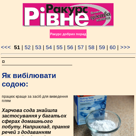
Ракурс добрих порад
<<<
51
|
52
|
53
|
54
|
55
|
56
|
57
|
58
|
59
|
60
|
>>>
¤
Як вибілювати
содою:
працює краще за засіб для виведення
плям
Харчова сода знайшла
застосування у багатьох
сферах домашнього
побуту. Наприклад, прання
речей з додаванням