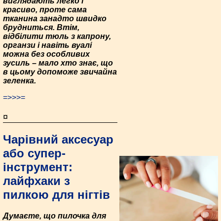
виглядають легко і
красиво, проте сама
тканина занадто швидко
брудниться. Втім,
відбілити тюль з капрону,
органзи і навіть вуалі
можна без особливих
зусиль – мало хто знає, що
в цьому допоможе звичайна
зеленка.
=>>>=
¤
Чарівний аксесуар
або супер-
інструмент:
лайфхаки з
пилкою для нігтів
Думаєте, що пилочка для