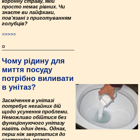
коронну страву, якій
просто немає рівних. Чи
знаєте ви лайфхаки,
пов’язані з приготуванням
голубців?
=>>>=
¤
Чому рідину для
миття посуду
потрібно виливати
в унітаз?
Засмічення в унітазі
потребує негайних дій
щодо усунення проблеми.
Неможливо обійтися без
функціонуючого унітазу
навіть один день. Однак,
перш ніж звертатися до
сантехніка, можна