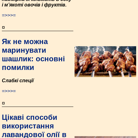
і м’якоті овочів і фруктів.
=>>>=
¤
Як не можна
маринувати
шашлик: основні
помилки
Слабкі спеції
=>>>=
¤
Цікаві способи
використання
лавандової олії в