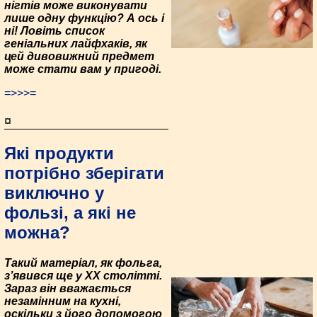
нігтів може виконувати
лише одну функцію? А ось і
ні! Ловіть список
геніальних лайфхаків, як
цей дивовижний предмет
може стати вам у пригоді.
=>>>=
¤
Які продукти
потрібно зберігати
виключно у
фользі, а які не
можна?
Такий матеріал, як фольга,
з’явився ще у XX столітті.
Зараз він вважається
незамінним на кухні,
оскільки з його допомогою