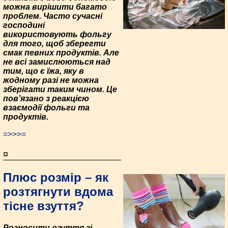
можна вирішити багато
проблем. Часто сучасні
господині
використовують фольгу
для того, щоб зберегти
смак певних продуктів. Але
не всі замислюються над
тим, що є їжа, яку в
жодному разі не можна
зберігати таким чином. Це
пов’язано з реакцією
взаємодії фольги та
продуктів.
=>>>=
¤
Плюс розмір – як
розтягнути вдома
тісне взуття?
Розносити взуття зі