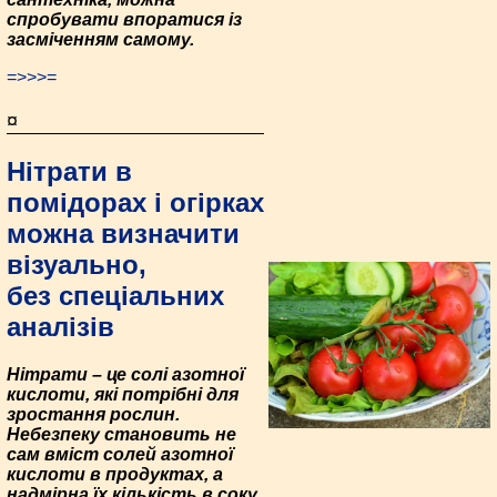
спробувати впоратися із
засміченням самому.
=>>>=
¤
Нітрати в
помідорах і огірках
можна визначити
візуально,
без спеціальних
аналізів
Нітрати – це солі азотної
кислоти, які потрібні для
зростання рослин.
Небезпеку становить не
сам вміст солей азотної
кислоти в продуктах, а
надмірна їх кількість в соку