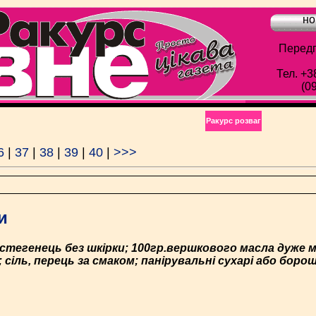
но
Передп
Тел. +3
(0
Ракурс розваг
6
|
37
|
38
|
39
|
40
|
>>>
и
. стегенець без шкірки; 100гр.вершкового масла дуже м
 сіль, перець за смаком; панірувальні сухарі або боро