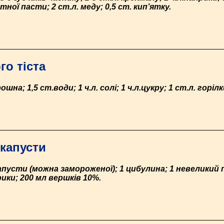
ної пасти; 2 ст.л. меду; 0,5 ст. кип’ятку.
го тіста
шна; 1,5 ст.води; 1 ч.л. солі; 1 ч.л.цукру; 1 ст.л. горілки
 капусти
 капусти (можна замороженої); 1 цибулина; 1 невеликий 
рики; 200 мл вершків 10%.