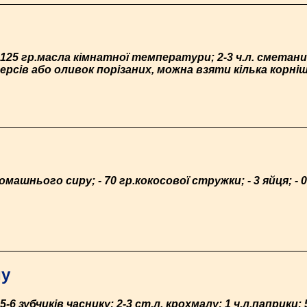
; 125 гр.масла кімнатної температури; 2-3 ч.л. сметан
аперсів або оливок порізаних, можна взяти кілька корніш
 домашнього сиру; - 70 гр.кокосової стружки; - 3 яйця; - 0
му
5-6 зубчиків часнику; 2-3 ст.л. крохмалу; 1 ч.л.паприки; 5