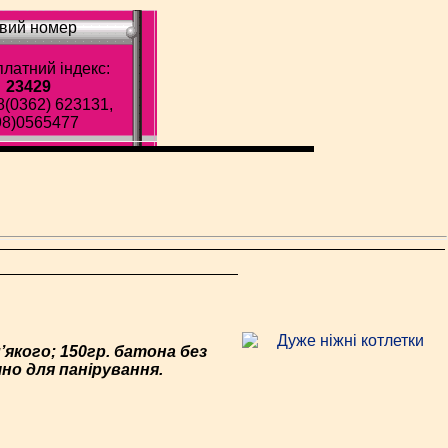
вий номер
латний індекс:
23429
8(0362) 623131,
98)0565477
’якого; 150гр. батона без
шно для панірування.