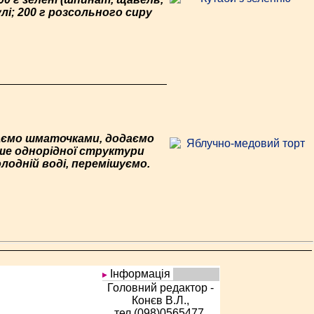
улі; 200 г розсольного сиру
ізаємо шматочками, додаємо
ьше однорідної структури
лодній воді, перемішуємо.
Інформація
Головний редактор -
Конєв В.Л.,
тел.(098)0565477,