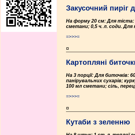
Закусочний пиріг 
На форму 20 см: Для тіста: 
сметани; 0,5 ч. л. соди. Для 
=>>>=
¤
Картопляні биточк
На 3 порції: Для биточків: 6
панірувальних сухарів; курк
100 мл сметани; сіль, перец
=>>>=
¤
Кутаби з зеленню
На 8 штук: 1 ст. л. теплої 