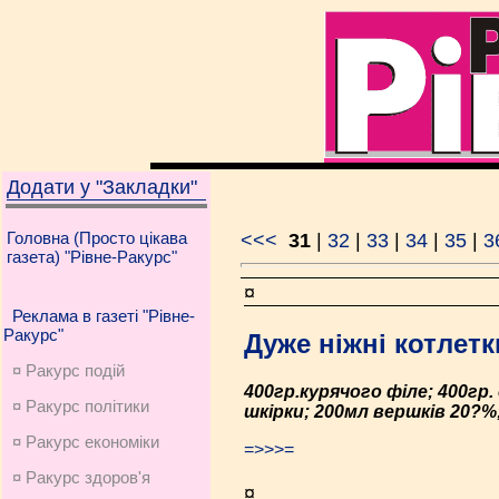
Додати у "Закладки"
Головна (Просто цікава
<<<
31
|
32
|
33
|
34
|
35
|
3
газета) "Рівне-Ракурс"
¤
Реклама в газеті "Рівне-
Ракурс"
Дуже ніжні котлетк
¤ Ракурс подій
400гр.курячого філе; 400гр
¤ Ракурс політики
шкірки; 200мл вершків 20?%;
¤ Ракурс економiки
=>>>=
¤ Ракурс здоров'я
¤