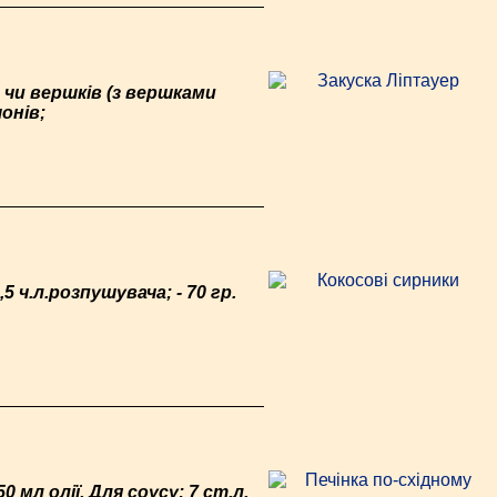
и чи вершків (з вершками
онів;
,5 ч.л.розпушувача; - 70 гр.
0 мл олії. Для соусу: 7 ст.л.