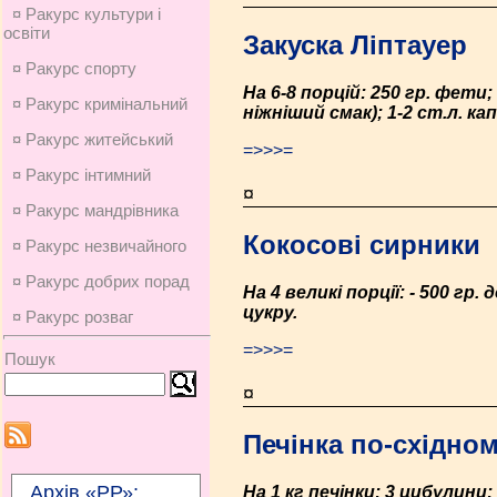
¤ Ракурс культури і
освіти
Закуска Ліптауер
¤ Ракурс спорту
На 6-8 порцій: 250 гр. фети
¤ Ракурс кримінальний
ніжніший смак); 1-2 ст.л. к
¤ Ракурс житейський
=>>>=
¤ Ракурс інтимний
¤
¤ Ракурс мандрівника
Кокосові сирники
¤ Ракурс незвичайного
¤ Ракурс добрих порад
На 4 великі порції: - 500 гр.
цукру.
¤ Ракурс розваг
=>>>=
Пошук
¤
Печінка по-східно
Архів «РР»:
На 1 кг печінки: 3 цибулини; 