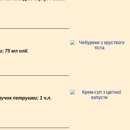
; 75 мл олії.
пучок петрушки; 1 ч.л.