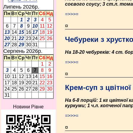
соєвого соусу; 3 ст.л. томат
Липень 2026p.
Пн
Вт
Ср
Чт
Пт
Сб
Нд
=>>>=
1
2
3
4
5
¤
6
7
8
9
10
11
12
13
14
15
16
17
18
19
Чебуреки з хрустко
20
21
22
23
24
25
26
27
28
29
30
31
Серпень 2026p.
На 18-20 чебуреків: 4 ст. боро
Пн
Вт
Ср
Чт
Пт
Сб
Нд
=>>>=
1
2
3
4
5
6
7
8
9
¤
10
11
12
13
14
15
16
17
18
19
20
21
22
23
Крем-суп з цвітної
24
25
26
27
28
29
30
31
На 6-8 порцій: 1 кг цвітної
куркуми; 1 ч.л. копченої пап
Новини Рівне
=>>>=
¤