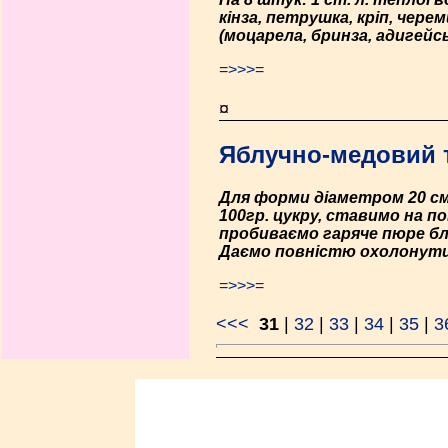
кінза, петрушка, кріп, чере
(моцарела, бринза, адигейсь
=>>>=
¤
Яблучно-медовий 
Для форми діаметром 20 см.
100гр. цукру, ставимо на п
пробиваємо гаряче пюре бл
Даємо повністю охолонути
=>>>=
<<<
31
|
32
|
33
|
34
|
35
|
3