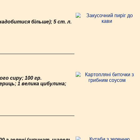
надобитися більше); 5 ст. л.
ого сиру; 100 гр.
чериць; 1 велика цибулина;
400 г зелені (шпинат, щавель,