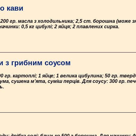
до кави
200 гр. масла з холодильника; 2,5 ст. борошна (може з
начинки: 0,5 кг цибулі; 2 яйця; 2 плавлених сирка.
и з грибним соусом
00 гр. картоплі; 1 яйце; 1 велика цибулина; 50 гр. тверд
ума, сушена м’ята, суміш перців. Для соусу: 300 гр. пе
ь.
води; дрібка солі; близько 500 г борошна. Для начинки: 