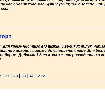
мша але обов’язково має бути суміш); 100 г зеленої циб
кій).
торт
 Для крему чистимо від шкірки 5 великих яблук, нар
овільний вогонь і варимо до утворення пюре. Для біл
ендером. Додаємо 1,5ст.л. крохмалю розведеного в хо
.
6
|
37
|
38
|
39
|
40
|
>>>