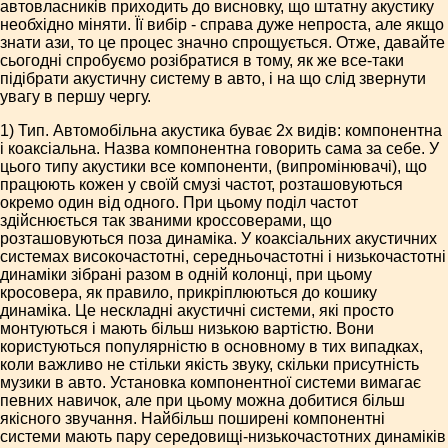
автовласників приходить до висновку, що штатну акустику
необхідно міняти. Її вибір - справа дуже непроста, але якщо
знати ази, то це процес значно спрощується. Отже, давайте
сьогодні спробуємо розібратися в тому, як же все-таки
підібрати акустичну систему в авто, і на що слід звернути
увагу в першу чергу.
1) Тип. Автомобільна акустика буває 2х видів: компонентна
і коаксіальна. Назва компонентна говорить сама за себе. У
цього типу акустики все компоненти, (випромінювачі), що
працюють кожен у своїй смузі частот, розташовуються
окремо один від одного. При цьому поділ частот
здійснюється так званими кроссоверами, що
розташовуються поза динаміка. У коаксіальних акустичних
системах високочастотні, середньочастотні і низькочастотні
динаміки зібрані разом в одній колонці, при цьому
кросовера, як правило, прикріплюються до кошику
динаміка. Це нескладні акустичні системи, які просто
монтуються і мають більш низькою вартістю. Вони
користуються популярністю в основному в тих випадках,
коли важливо не стільки якість звуку, скільки присутність
музики в авто. Установка компонентної системи вимагає
певних навичок, але при цьому можна добитися більш
якісного звучання. Найбільш поширені компонентні
системи мають пару середовищі-низькочастотних динаміків