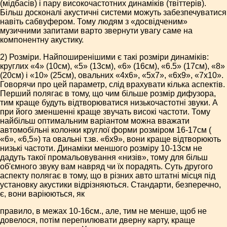
(мідбасів) і пару високочастотних динаміків (твіттерів).
Більш досконалі акустичні системи можуть забезпечуватися
навіть сабвуфером. Тому людям з «досвідченим»
музичними запитами варто звернути увагу саме на
компонентну акустику.
2) Розміри. Найпоширенішими є такі розміри динаміків:
круглих «4» (10см), «5» (13см), «6» (16см), «6.5» (17см), «8»
(20см) і «10» (25см), овальних «4х6», «5х7», «6х9», «7х10».
Говорячи про цей параметр, слід врахувати кілька аспектів.
Перший полягає в тому, що чим більше розмір дифузора,
тим краще будуть відтворюватися низькочастотні звуки. А
при його зменшенні краще звучать високі частоти. Тому
найбільш оптимальним варіантом можна вважати
автомобільні колонки круглої форми розміром 16-17см (
«6», «6,5») та овальні т.зв. «6х9», вони краще відтворюють
низькі частоти. Динаміки меншого розміру 10-13см не
дадуть такої промальовування «низів», тому для більш
об'ємного звуку вам навряд чи їх порадять. Суть другого
аспекту полягає в тому, що в різних авто штатні місця під
установку акустики відрізняються. Стандарти, безперечно,
є, вони варіюються, як
правило, в межах 10-16см., але, тим не менше, щоб не
довелося, потім перепилювати дверну карту, краще