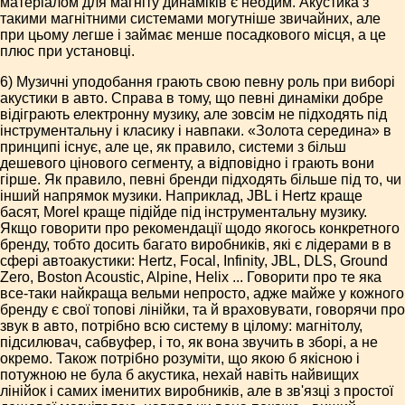
матеріалом для магніту динаміків є неодим. Акустика з
такими магнітними системами могутніше звичайних, але
при цьому легше і займає менше посадкового місця, а це
плюс при установці.
6) Музичні уподобання грають свою певну роль при виборі
акустики в авто. Справа в тому, що певні динаміки добре
відіграють електронну музику, але зовсім не підходять під
інструментальну і класику і навпаки. «Золота середина» в
принципі існує, але це, як правило, системи з більш
дешевого цінового сегменту, а відповідно і грають вони
гірше. Як правило, певні бренди підходять більше під то, чи
інший напрямок музики. Наприклад, JBL і Hertz краще
басят, Morel краще підійде під інструментальну музику.
Якщо говорити про рекомендації щодо якогось конкретного
бренду, тобто досить багато виробників, які є лідерами в в
сфері автоакустики: Hertz, Focal, Infinity, JBL, DLS, Ground
Zero, Boston Acoustic, Alpine, Helix ... Говорити про те яка
все-таки найкраща вельми непросто, адже майже у кожного
бренду є свої топові лінійки, та й враховувати, говорячи про
звук в авто, потрібно всю систему в цілому: магнітолу,
підсилювач, сабвуфер, і то, як вона звучить в зборі, а не
окремо. Також потрібно розуміти, що якою б якісною і
потужною не була б акустика, нехай навіть найвищих
лінійок і самих іменитих виробників, але в зв'язці з простої