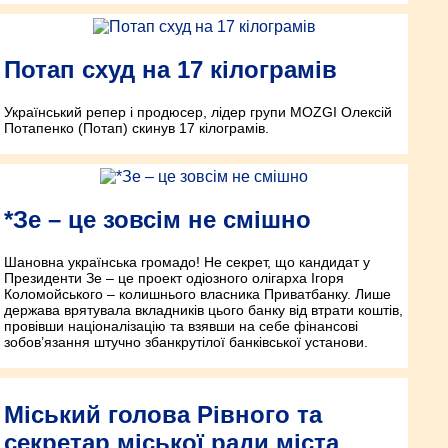
Потап схуд на 17 кілограмів
Український репер і продюсер, лідер групи MOZGI Олексій
Потапенко (Потап) скинув 17 кілограмів.
*Зе – це зовсім не смішно
Шановна українська громадо! Не секрет, що кандидат у
Президенти Зе – це проект одіозного олігарха Ігоря
Коломойського – колишнього власника Приватбанку. Лише
держава врятувала вкладників цього банку від втрати коштів,
провівши націоналізацію та взявши на себе фінансові
зобов’язання штучно збанкрутілої банківської установи.
Міський голова Рівного та
секретар міської ради міста