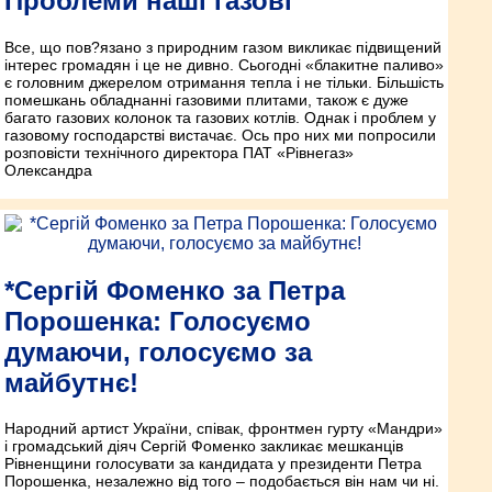
Проблеми наші газові
Все, що пов?язано з природним газом викликає підвищений
інтерес громадян і це не дивно. Сьогодні «блакитне паливо»
є головним джерелом отримання тепла і не тільки. Більшість
помешкань обладнанні газовими плитами, також є дуже
багато газових колонок та газових котлів. Однак і проблем у
газовому господарстві вистачає. Ось про них ми попросили
розповісти технічного директора ПАТ «Рівнегаз»
Олександра
*Сергій Фоменко за Петра
Порошенка: Голосуємо
думаючи, голосуємо за
майбутнє!
Народний артист України, співак, фронтмен гурту «Мандри»
і громадський діяч Сергій Фоменко закликає мешканців
Рівненщини голосувати за кандидата у президенти Петра
Порошенка, незалежно від того – подобається він нам чи ні.