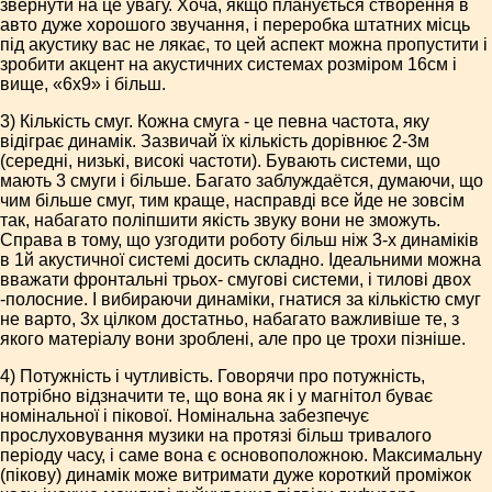
звернути на це увагу. Хоча, якщо планується створення в
авто дуже хорошого звучання, і переробка штатних місць
під акустику вас не лякає, то цей аспект можна пропустити і
зробити акцент на акустичних системах розміром 16см і
вище, «6х9» і більш.
3) Кількість смуг. Кожна смуга - це певна частота, яку
відіграє динамік. Зазвичай їх кількість дорівнює 2-3м
(середні, низькі, високі частоти). Бувають системи, що
мають 3 смуги і більше. Багато заблуждаётся, думаючи, що
чим більше смуг, тим краще, насправді все йде не зовсім
так, набагато поліпшити якість звуку вони не зможуть.
Справа в тому, що узгодити роботу більш ніж 3-х динаміків
в 1й акустичної системі досить складно. Ідеальними можна
вважати фронтальні трьох- смугові системи, і тилові двох
-полосние. І вибираючи динаміки, гнатися за кількістю смуг
не варто, 3х цілком достатньо, набагато важливіше те, з
якого матеріалу вони зроблені, але про це трохи пізніше.
4) Потужність і чутливість. Говорячи про потужність,
потрібно відзначити те, що вона як і у магнітол буває
номінальної і пікової. Номінальна забезпечує
прослуховування музики на протязі більш тривалого
періоду часу, і саме вона є основоположною. Максимальну
(пікову) динамік може витримати дуже короткий проміжок