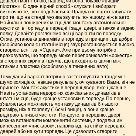
дешевої магнітолою, навряд чи вона покаже «вищий
пілотаж». Є один вірний спосіб - слухати і вибирати
виключно те, що сподобається. Правда не варто забувати
про те, що на стенді музика звучить по-іншому, ніж в авто.
Найбільш поширених місць для монтажу автомобільної
акустики: в торпеду, в передні і задні двері, а також в задню
полку. Давайте розглянемо всі ці варіанти по порядку.
Отже, установка динаміків в торпеду, в принципі, це добре
(особливо коли є штатні місця) звук розташовується високо,
створюється т.зв. «Сцена». Але при цьому потрібно
враховувати, що торпеду може переповнювати «оркестр»
зі сторонніх скрипів і шумів, що виходять із щілин між
стиками пластика (особливо у вітчизняних авто).
Тому даний варіант потрібно застосовувати в тандемі з
шумоізоляцією, інакше результату, очікуваного Вами, він не
принесе. Монтаж акустики в передні двері вже цікавіше.
Навіть установка недорогих коаксіальних динаміків в
штатні місця, буде краще установки в торпеду. По-перше,
з'являється можливість монтажу динаміків більшого
розміру, ніж в торпеду (16см і вище), а вони краще
відіграють низькі частоти. По-друге, в передню, двері
можна встановити компонентні системи, з подальшим
винесенням «пискавок», наприклад, на стійки передніх
дверей або на кути торпеди. Це дозволить створити