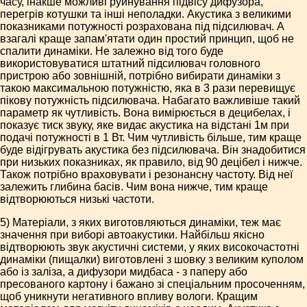
часу, інакше можливі руйнування підвісу дифузора,
перегрів котушки та інші неполадки. Акустика з великими
показниками потужності розрахована під підсилювач. А
взагалі краще запам'ятати один простий принцип, щоб не
спалити динаміки. Не залежно від того буде
використовуватися штатний підсилювач головного
пристрою або зовнішній, потрібно вибирати динаміки з
такою максимальною потужністю, яка в 3 рази перевищує
пікову потужність підсилювача. Набагато важливіше такий
параметр як чутливість. Вона вимірюється в децибелах, і
показує тиск звуку, яке видає акустика на відстані 1м при
подачі потужності в 1 Вт. Чим чутливість більше, тим краще
буде відігрувать акустика без підсилювача. Він знадобитися
при низьких показниках, як правило, від 90 децібел і нижче.
Також потрібно враховувати і резонансну частоту. Від неї
залежить глибина басів. Чим вона нижче, тим краще
відтворюються низькі частоти.
5) Матеріали, з яких виготовляються динаміки, теж має
значення при виборі автоакустики. Найбільш якісно
відтворюють звук акустичні системи, у яких високочастотні
динаміки (пищалки) виготовлені з шовку з великим куполом
або із заліза, а дифузори мидбаса - з паперу або
пресованого картону і бажано зі спеціальним просоченням,
щоб уникнути негативного впливу вологи. Кращим