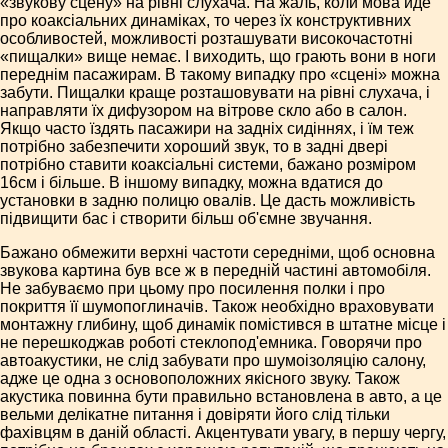
«звукову сцену» на рівні слухача. На жаль, коли мова йде
про коаксіальних динаміках, то через їх конструктивних
особливостей, можливості розташувати високочастотні
«пищалки» вище немає. І виходить, що грають вони в ноги
переднім пасажирам. В такому випадку про «сцені» можна
забути. Пищалки краще розташовувати на рівні слухача, і
направляти їх дифузором на вітрове скло або в салон.
Якщо часто їздять пасажири на задніх сидіннях, і їм теж
потрібно забезпечити хороший звук, то в задні двері
потрібно ставити коаксіальні системи, бажано розміром
16см і більше. В іншому випадку, можна вдатися до
установки в задню полицю овалів. Це дасть можливість
підвищити бас і створити більш об'ємне звучання.
Бажано обмежити верхні частоти середніми, щоб основна
звукова картина був все ж в передній частині автомобіля.
Не забуваємо при цьому про посилення полки і про
покриття її шумопоглиначів. Також необхідно враховувати
монтажну глибину, щоб динамік помістився в штатне місце і
не перешкоджав роботі стеклопод'емника. Говорячи про
автоакустики, не слід забувати про шумоізоляцію салону,
адже це одна з основоположних якісного звуку. Також
акустика повинна бути правильно встановлена в авто, а це
вельми делікатне питання і довіряти його слід тільки
фахівцям в даній області. Акцентувати увагу, в першу чергу,