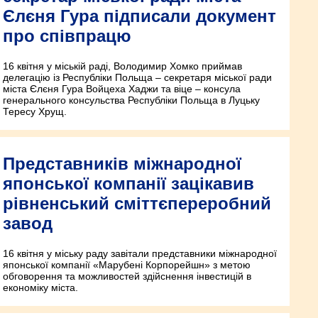
Єлєня Гура підписали документ
про співпрацю
16 квітня у міській раді, Володимир Хомко приймав
делегацію із Республіки Польща – секретаря міської ради
міста Єлєня Гура Войцеха Хад­жи та віце – консула
генерального консульства Республіки Польща в Луцьку
Тересу Хрущ.
Представників міжнародної
японської компанії зацікавив
рівненський сміттєпереробний
завод
16 квітня у міську раду завітали представники міжнародної
японської компанії «Марубені Корпорейшн» з метою
обговорення та можливостей здійснення інвестицій в
економіку міста.