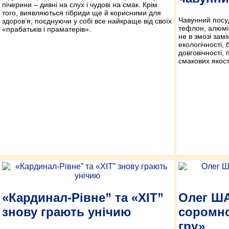
пічерини – дивні на слух і чудові на смак. Крім
того, виявляються гібриди ще й корисними для
Чавунний посуд
здоров’я, поєднуючи у собі все найкраще від своїх
тефлон, алюмі
«прабатьків і праматерів».
не в змозі замі
екологічності,
довговічності, 
смакових якост
«Кардинал-Рівне” та «ХІТ”
Олег ША
знову грають унічию
соромно
гру»