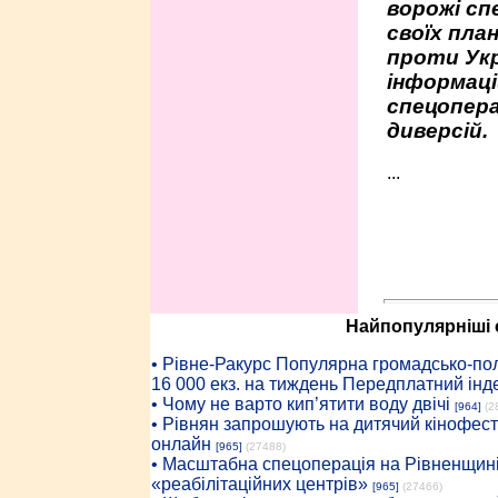
ворожі сп
своїх пла
проти Укр
інформаці
спецопера
диверсій.
...
Найпопулярніші с
• Рiвне-Ракурс Популярна громадсько-пол
16 000 екз. на тиждень Передплатний інд
• Чому не варто кип’ятити воду двічі
[964]
(2
• Рівнян запрошують на дитячий кінофест
онлайн
[965]
(27488)
• Масштабна спецоперація на Рівненщині
«реабілітаційних центрів»
[965]
(27466)