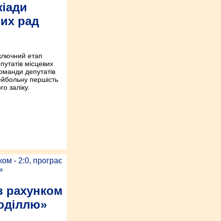
кіади
вих рад
аключний етап
путатів місцевих
команди депутатів
ейбольну першість
о заліку.
з рахунком
Поділлю»