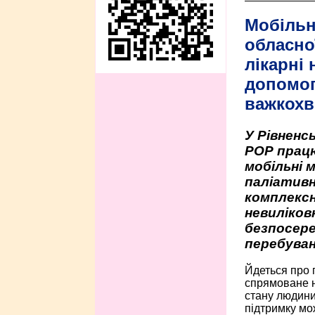
Мобільн
обласно
лікарні
допомо
важкохв
У Рівненсь
РОР працю
мобільні 
паліативн
комплексн
невиліко
безпосере
перебуван
Йдеться про 
спрямоване н
стану людини 
підтримку мо