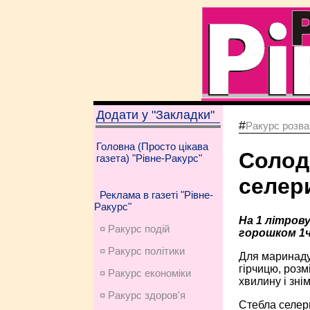
Додати у "Закладки"
#
Ракурс розва
Головна (Просто цікава
Солодк
газета) "Рівне-Ракурс"
селер
Реклама в газеті "Рівне-
Ракурс"
На 1 літрову
¤ Ракурс подій
горошком 1ч.
¤ Ракурс політики
Для маринаду 
гірчицю, розм
¤ Ракурс економiки
хвилину і зні
¤ Ракурс здоров'я
Стебла селери