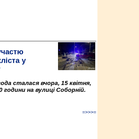
участю
ліста у
у
да сталася вчора, 15 квітня,
0 години на вулиці Соборній.
=>>>=