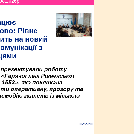
08.2026p.
ацює
ово: Рівне
ить на новий
омунікації з
цями
у презентували роботу
«Гарячої лінії Рівненської
 1553», яка покликана
ити оперативну, прозору та
аємодію жителів із міською
=>>>=