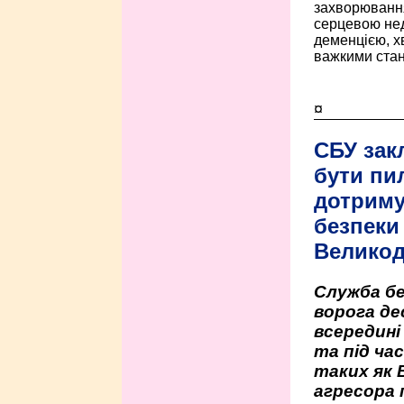
захворюванням
серцевою нед
деменцією, 
важкими стан
¤
СБУ зак
бути пи
дотриму
безпеки 
Велико
Служба бе
ворога де
всередині
та під час
таких як 
агресора 