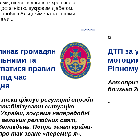
и, після інсультів, із хронічною
остатністю, цукровим діабетом,
хворобою Альцгеймера та іншими
ами....
=>>>=
¤
ликає громадян
ДТП за 
льними та
мотоцик
ватися правил
Рівном
під час
Автоприго
дня
близько 2
зпеки фіксує регулярні спроби
...
стабілізувати ситуацію
 України, зокрема напередодні
 великих релігійних свят,
Великдень. Попри заяви країни-
про так зване «перемир’я»,