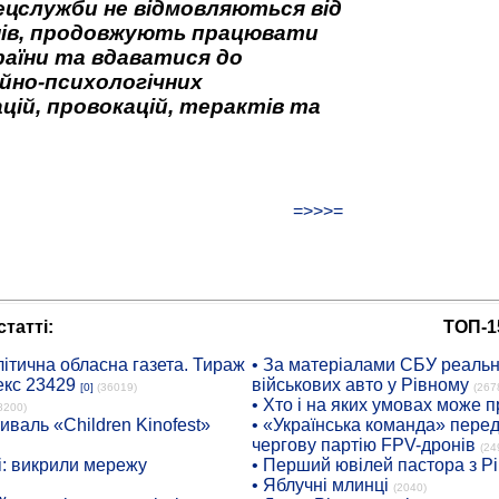
ецслужби не відмовляються від
нів, продовжують працювати
аїни та вдаватися до
йно-психологічних
цій, провокацій, терактів та
=>>>=
татті:
ТОП-1
ітична обласна газета. Тираж
• За матеріалами СБУ реальні
екс 23429
військових авто у Рівному
[0]
(36019)
(267
• Хто і на яких умовах може п
8200)
иваль «Children Kinofest»
• «Українська команда» пере
чергову партію FPV-дронів
(24
: викрили мережу
• Перший ювілей пастора з Р
• Яблучні млинці
(2040)