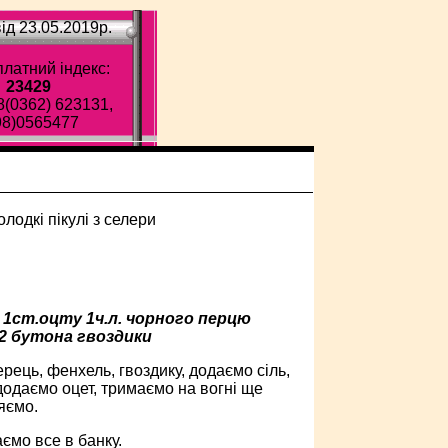
ід 23.05.2019p.
латний індекс:
23429
8(0362) 623131,
98)0565477
и 1ст.оцту 1ч.л. чорного перцю
1-2 бутона гвоздики
рець, фенхель, гвоздику, додаємо сіль,
додаємо оцет, тримаємо на вогні ще
яємо.
ємо все в банку.