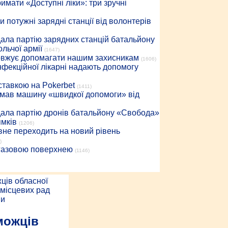
имати «Доступні ліки»: три зручні
 потужні зарядні станції від волонтерів
дала партію зарядних станцій батальйону
льчої армії
(1647)
довжує допомагати нашим захисникам
(1606)
інфекційної лікарні надають допомогу
 ставкою на Pokerbet
(1411)
римав машину «швидкої допомоги» від
дала партію дронів батальйону «Свобода»
ямків
(1206)
вне переходить на новий рівень
)
 газовою поверхнею
(1146)
можців