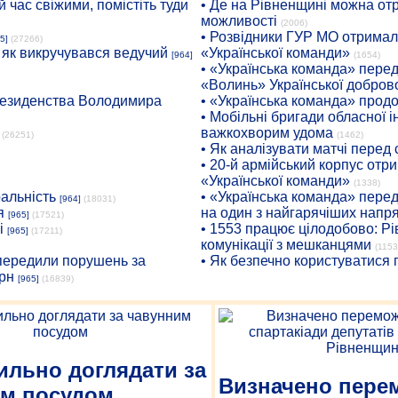
 час свіжими, помістіть туди
• Де на Рівненщині можна отр
можливості
(2006)
• Розвідники ГУР МО отримали
5]
(27266)
: як викручувався ведучий
«Української команди»
[964]
(1654)
• «Українська команда» пере
«Волинь» Української доброво
президенства Володимира
• «Українська команда» про
• Мобільні бригади обласної 
важкохворим удома
(26251)
(1462)
• Як аналізувати матчі перед
• 20-й армійський корпус от
«Української команди»
(1338)
ральність
• «Українська команда» пере
[964]
(18031)
я
на один з найгарячіших напр
[965]
(17521)
і
• 1553 працює цілодобово: Рі
[965]
(17211)
комунікації з мешканцями
(1153
опередили порушень за
• Як безпечно користуватися
рн
[965]
(16839)
ильно доглядати за
Визначено пере
им посудом