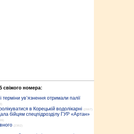
5 свіжого номера:
 терміни ув’язнення отримали палії
8)
ролікуватися в Корецькій водолікарні
(2667)
дала бійцям спецпідрозділу ГУР «Артан»
99)
івного
(2362)