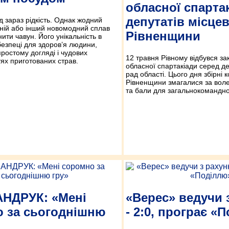
обласної спарта
депутатів місце
 зараз рідкість. Однак жодний
ній або інший новомодний сплав
Рівненщини
нити чавун. Його унікальність в
 безпеці для здоров’я людини,
простому догляді і чудових
12 травня Рівному відбувся з
ях приготованих страв.
обласної спартакіади серед де
рад області. Цього дня збірні 
Рівненщини змагалися за вол
та бали для загальнокомандног
НДРУК: «Мені
«Верес» ведучи 
 за сьогоднішню
- 2:0, програє «