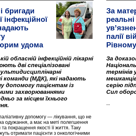
і бригади
За мате
ї інфекційної
реальні
 надають
ув’язне
гу
палії ві
орим удома
Рівном
кій обласній інфекційній лікарні
За доказ
ють дві спеціалізовані
Національ
мультидисциплінарні
термінів 
і команди (МДК), які надають
мешканців
у допомогу пацієнтам із
серію під
вними захворюваннями
Сил оборо
дньо за місцем їхнього
...
ня.
паліативну допомогу — лікування, що не
а одужання, а має на меті полегшення
та покращення якості її життя. Таку
жуть отримати пацієнти з онкологічними