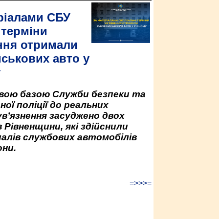
ріалами СБУ
 терміни
ння отримали
йськових авто у
у
овою базою Служби безпеки та
ної поліції до реальних
ув’язнення засуджено двох
 Рівненщини, які здійснили
палів службових автомобілів
ни.
=>>>=