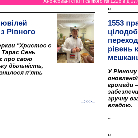
Анонсовані статті свіжого № 1226 від 07.
¤
 ювілей
1553 пр
 з Рівного
цілодоб
переход
ркви "Христос є
рівень к
" Тарас Сень
мешкан
є про свою
ку діяльність,
У Рівном
внилося п'ять
оновленої 
громади –
забезпеч
зручну вз
=>>>=
владою.
...
¤