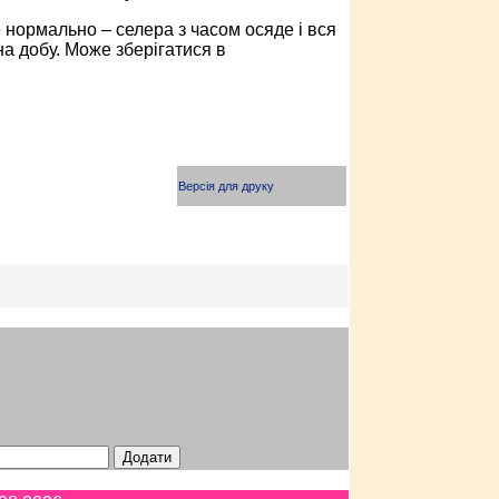
нормально – селера з часом осяде і вся
а добу. Може зберігатися в
Версія для друку