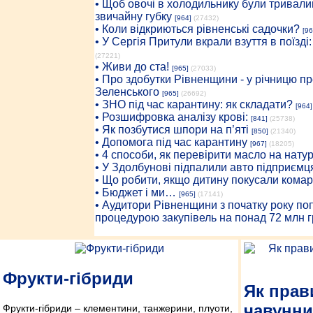
• Щоб овочі в холодильнику були тривалий
звичайну губку
[964]
(27432)
• Коли відкриються рівненські садочки?
[96
• У Сергія Притули вкрали взуття в поїзді
(27221)
• Живи до ста!
[965]
(27033)
• Про здобутки Рівненщини - у річницю 
Зеленського
[965]
(26692)
• ЗНО під час карантину: як складати?
[964]
• Розшифровка аналізу крові:
[841]
(25738)
• Як позбутися шпори на п’яті
[850]
(21340)
• Допомога під час карантину
[967]
(18205)
• 4 способи, як перевірити масло на нату
• У Здолбунові підпалили авто підприємц
• Що робити, якщо дитину покусали комар
• Бюджет і ми…
[965]
(17141)
• Аудитори Рівненщини з початку року п
процедурою закупівель на понад 72 млн г
Фрукти-гібриди
Як прав
чавунн
Фрукти-гібриди – клементини, танжерини, плуоти,