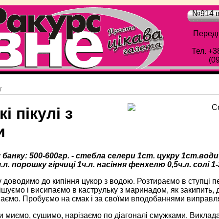
№914 в
Передп
Тел. +3
(0
г
і пікулі з
и
 банку: 500-600гр. - стебла селери 1ст. цукру 1ст.вод
л. порошку гірчиці 1ч.л. насіння фенхелю 0,5ч.л. солі 
доводимо до кипіння цукор з водою. Розтираємо в ступці пе
ішуємо і висипаємо в каструльку з маринадом, як закипить, 
маємо. Пробуємо на смак і за своїми вподобаннями виправл
 миємо, сушимо, нарізаємо по діагоналі смужками. Виклада