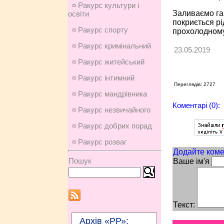
¤ Ракурс культури і
Заливаємо га
освіти
покриється рі
¤ Ракурс спорту
прохолодному 
¤ Ракурс кримінальний
23.05.2019
¤ Ракурс житейський
¤ Ракурс інтимний
Переглядів: 2727
¤ Ракурс мандрівника
Коментарі (0):
¤ Ракурс незвичайного
¤ Ракурс добрих порад
¤ Ракурс розваг
Додайте коме
Пошук
Ваше ім'я
Текст:
Архів «РР»: