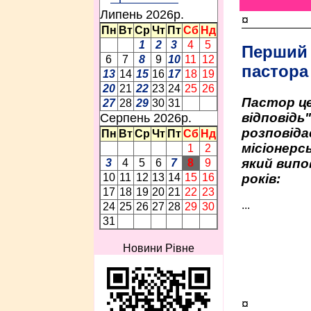
Липень 2026p.
¤
Пн
Вт
Ср
Чт
Пт
Сб
Нд
1
2
3
4
5
Перший
6
7
8
9
10
11
12
пастора
13
14
15
16
17
18
19
20
21
22
23
24
25
26
Пастор це
27
28
29
30
31
відповідь
Серпень 2026p.
розповіда
Пн
Вт
Ср
Чт
Пт
Сб
Нд
місіонерсь
1
2
який випо
3
4
5
6
7
8
9
років:
10
11
12
13
14
15
16
17
18
19
20
21
22
23
...
24
25
26
27
28
29
30
31
Новини Рівне
¤