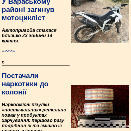
У Вараському
районі загинув
мотоцикліст
Автопригода сталася
близько 23 години 14
квітня.
=>>>=
¤
Постачали
наркотики до
колонії
Нарковмісні пігулки
«постачальник» ретельно
ховав у продуктах
харчування: першого разу
подрібнив їх та змішав із
цукром, а іншого –