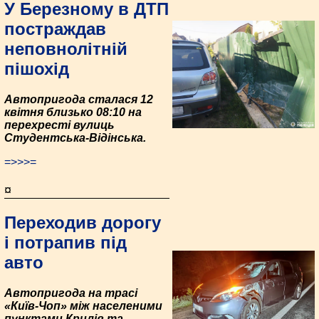
У Березному в ДТП
постраждав
неповнолітній
пішохід
Автопригода сталася 12
квітня близько 08:10 на
перехресті вулиць
Студентська-Відінська.
=>>>=
¤
Переходив дорогу
і потрапив під
авто
Автопригода на трасі
«Київ-Чоп» між населеними
пунктами Крилів та