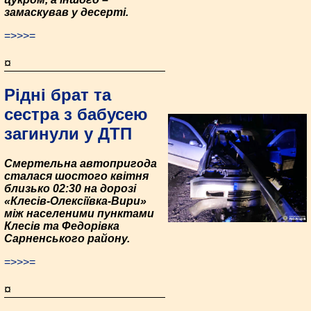
замаскував у десерті.
=>>>=
¤
Рідні брат та
сестра з бабусею
загинули у ДТП
Смертельна автопригода
сталася шостого квітня
близько 02:30 на дорозі
«Клесів-Олексіївка-Вири»
між населеними пунктами
Клесів та Федорівка
Сарненського району.
=>>>=
¤