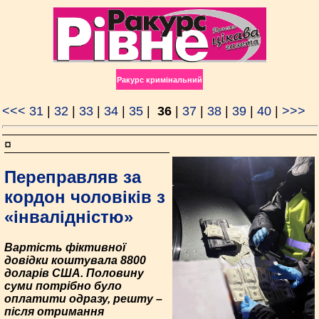
Ракурс кримінальний
<<<
31
|
32
|
33
|
34
|
35
|
36
|
37
|
38
|
39
|
40
|
>>>
¤
Переправляв за
кордон чоловіків з
«інвалідністю»
Вартість фіктивної
довідки коштувала 8800
доларів США. Половину
суми потрібно було
оплатити одразу, решту –
після отримання