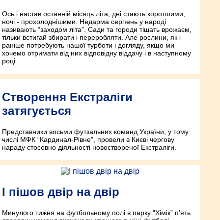
Ось і настав останній місяць літа, дні стають коротшими,
ночі - прохолоднішими. Недарма серпень у народі
називають “заходом літа”. Сади та городи тішать врожаєм,
тільки встигай збирати і переробляти. Але рослини, як і
раніше потребують нашої турботи і догляду, якщо ми
хочемо отримати від них відповідну віддачу і в наступному
році.
Створення Екстраліги
затягується
Представники восьми футзальних команд України, у тому
числі МФК “Кардинал-Рівне”, провели в Києві чергову
нараду стосовно діяльності новоствореної Екстраліги.
І пішов двір на двір
Минулого тижня на футбольному полі в парку “Хімік” п’ять