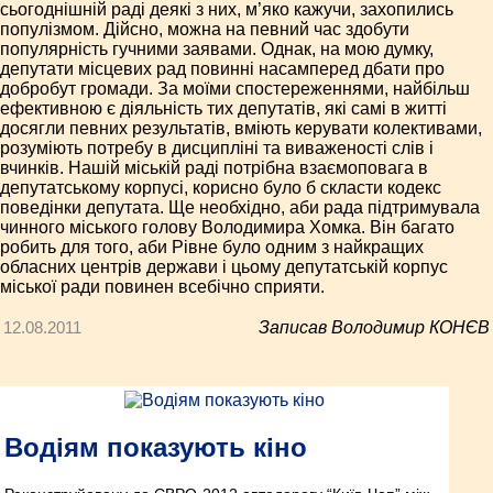
сьогоднішній раді деякі з них, м’яко кажучи, захопились
популізмом. Дійсно, можна на певний час здобути
популярність гучними заявами. Однак, на мою думку,
депутати місцевих рад повинні насамперед дбати про
добробут громади. За моїми спостереженнями, найбільш
ефективною є діяльність тих депутатів, які самі в житті
досягли певних результатів, вміють керувати колективами,
розуміють потребу в дисципліні та виваженості слів і
вчинків. Нашій міській раді потрібна взаємоповага в
депутатському корпусі, корисно було б скласти кодекс
поведінки депутата. Ще необхідно, аби рада підтримувала
чинного міського голову Володимира Хомка. Він багато
робить для того, аби Рівне було одним з найкращих
обласних центрів держави і цьому депутатській корпус
міської ради повинен всебічно сприяти.
12.08.2011
Записав Володимир КОНЄВ
Водіям показують кіно