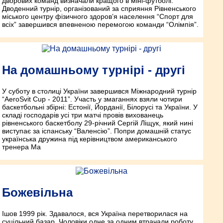
дворових команд визначали кращого в міні-футболі.
Дводенний турнір, організований за сприяння Рівненського
міського центру фізичного здоров’я населення “Спорт для
всіх” завершився впевненою перемогою команди “Олімпія”.
На домашньому турнірі - другі
У суботу в столиці України завершився Міжнародний турнір
“AeroSvit Cup - 2011”. Участь у змаганнях взяли чотири
баскетбольні збірні: Естонії, Йорданії, Білорусі та України. У
складі господарів усі три матчі провів вихованець
рівненського баскетболу 29-річний Сергій Ліщук, який нині
виступає за іспанську “Валенсію”. Попри домашній статус
українська дружина під керівництвом американського
тренера Ма
Божевільна
Ішов 1999 рік. Здавалося, вся Україна перетворилася на
суцільний базар. Чоловіки одне за одним втрачали роботу