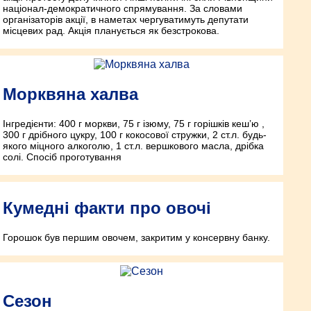
націонал-демократичного спрямування. За словами
організаторів акції, в наметах чергуватимуть депутати
місцевих рад. Акція планується як безстрокова.
Морквяна халва
Інгредієнти: 400 г моркви, 75 г ізюму, 75 г горішків кеш’ю ,
300 г дрібного цукру, 100 г кокосової стружки, 2 ст.л. будь-
якого міцного алкоголю, 1 ст.л. вершкового масла, дрібка
солі. Спосіб проготування
Кумедні факти про овочі
Горошок був першим овочем, закритим у консервну банку.
Сезон