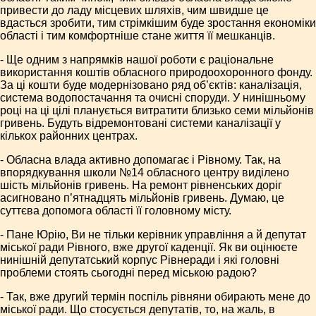
привести до ладу місцевих шляхів, чим швидше це
вдасться зробити, тим стрімкішим буде зростання економіки
області і тим комфортніше стане життя її мешканців.
- Ще одним з напрямків нашої роботи є раціональне
використання коштів обласного природоохоронного фонду.
За ці кошти буде модернізовано ряд об’єктів: каналізація,
система водопостачання та очисні споруди. У нинішньому
році на ці цілі планується витратити близько семи мільйонів
гривень. Будуть відремонтовані системи каналізації у
кількох районних центрах.
- Обласна влада активно допомагає і Рівному. Так, на
впорядкування школи №14 обласного центру виділено
шість мільйонів гривень. На ремонт рівненських доріг
асигновано п’ятнадцять мільйонів гривень. Думаю, це
суттєва допомога області її головному місту.
- Пане Юрію, Ви не тільки керівник управління а й депутат
міської ради Рівного, вже другої каденції. Як ви оцінюєте
нинішній депутатський корпус Рівнеради і які головні
проблеми стоять сьогодні перед міською радою?
- Так, вже другий термін поспіль рівняни обирають мене до
міської ради. Що стосується депутатів, то, на жаль, в