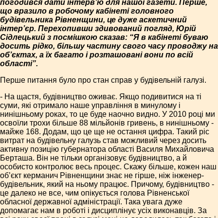
погодився дати інтерв’ю для нашої газети. Перше,
що вразило в робочому кабінеті головного
будівельника Рівненщини, це дуже аскетичний
інтер’єр. Перехопивши здивований погляд, Юрій
Сідлецький з посмішкою сказав: “Я в кабінеті буваю
досить рідко, більшу частину свого часу проводжу на
об’єктах, а їх багато і розташовані вони по всій
області”.
Перше питання було про стан справ у будівельній галузі.
- На щастя, будівництво оживає. Якщо подивитися на ті
суми, які отримало наше управління в минулому і
нинішньому роках, то це буде наочно видно. У 2010 році ми
освоїли трохи більше 88 мільйонів гривень, в нинішньому -
майже 168. Додам, що це ще не остання цифра. Такий ріс
витрат на будівельну галузь став можливий через досить
активну позицію губернатора області Василя Михайловича
Берташа. Він не тільки організовує будівництво, а й
особисто контролює весь процес. Скажу більше, кожен наш
об’єкт керманич Рівненщини знає не гірше, ніж інженер-
будівельник, який на ньому працює. Причому, будівництво -
це далеко не все, чим опікується голова Рівненської
обласної державної адміністрації. Така увага дуже
допомагає нам в роботі і дисциплінує усіх виконавців. За