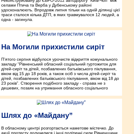
Реконструйовану до ЄВРО-2012 автодорогу “Київ-Чоп” між
селами Птича та Верба у Дубенському районі
удосконалюють. Впродовж липня тільки на одній ділянці цієї
траси сталося кілька ДТП, в яких травмувалося 12 людей, а
одна - загинула.
На Могили прихистили сиріт
П’ятого серпня відбулося урочисте відкриття комунального
закладу “Рівненський обласний соціальний гуртожиток для
дітей-сиріт та дітей, позбавлених батьківського піклування,
віком від 15 до 18 років, а також осіб з числа дітей-сиріт та
дітей, позбавлених батьківського піклування, віком від 18 до
23 років”. Створення подібного закладу - справа не з
дешевих, позаяк на утримання обласного соціального
Шлях до «Майдану”
В обласному центрі розгортається наметове містечко. До
акції протесту долучилися і інші політичні сили Рівненщини