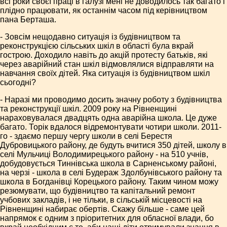
всі роки своєї праці в галузі мені не доводилось так багато і
плідно працювати, як останнім часом під керівництвом
пана Берташа.
- Зовсім нещодавно ситуація із будівництвом та
реконструкцією сільських шкіл в області була вкрай
гострою. Доходило навіть до акцій протесту батьків, які
через аварійний стан шкіл відмовлялися відправляти на
навчання своїх дітей. Яка ситуація із будівництвом шкіл
сьогодні?
- Наразі ми проводимо досить значну роботу з будівництва
та реконструкції шкіл. 2009 року на Рівненщині
нараховувалася двадцять одна аварійна школа. Це дуже
багато. Торік вдалося відремонтувати чотири школи. 2011-
го - здаємо першу чергу школи в селі Берестя
Дубровицького району, де будуть вчитися 350 дітей, школу в
селі Мульчиці Володимирецького району - на 510 учнів,
добудовується Тиннівська школа в Сарненському районі,
на черзі - школа в селі Будераж Здолбунівського району та
школа в Богданівці Корецького району. Таким чином можу
резюмувати, що будівництво та капітальний ремонт
учбових закладів, і не тільки, в сільській місцевості на
Рівненщині набирає обертів. Скажу більше - саме цей
напрямок є одним з пріоритетних для обласної влади, бо