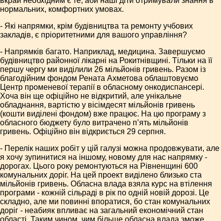
вкрай необхідним є те, аби наші діти отримували знання в
нормальних, комфортних умовах.
- Які напрямки, крім будівництва та ремонту учбових
закладів, є пріоритетними для вашого управління?
- Напрямків багато. Наприклад, медицина. Завершуємо
будівництво районної лікарні на Рокитнівщині. Тільки на її
першу чергу ми виділили 26 мільйонів гривень. Разом із
благодійним фондом Рената Ахметова облаштовуємо
Центр променевої терапії в обласному онкодиспансері.
Хоча він ще офіційно не відкритий, але унікальне
обладнання, вартістю у вісімдесят мільйонів гривень
(кошти виділені фондом) вже працює. На цю програму з
обласного бюджету було витрачено п’ять мільйонів
гривень. Офіційно він відкриється 29 серпня.
- Перелік наших робіт у цій галузі можна продовжувати, але
я хочу зупинитися на іншому, новому для нас напрямку -
дорогах. Цього року ремонтуються на Рівненщині 600
комунальних доріг. На цей проект виділено близько ста
мільйонів гривень. Обласна влада взяла курс на втілення
програми - кожній сільраді в рік по одній новій дорозі. Це
складно, але ми повинні впоратися, бо стан комунальних
доріг - неабияк впливає на загальний економічний стан
області. Таким чином, чим більше обласна влада зможе