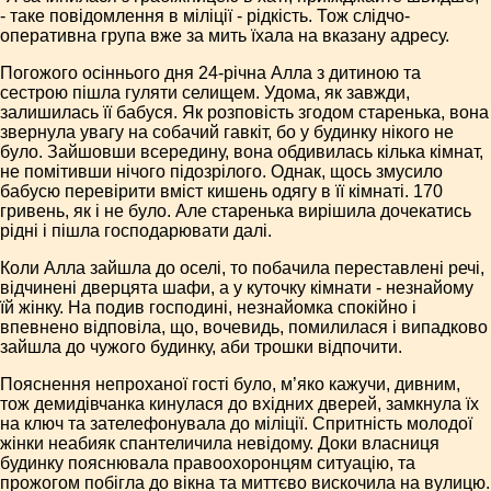
- таке повідомлення в міліції - рідкість. Тож слідчо-
оперативна група вже за мить їхала на вказану адресу.
Погожого осіннього дня 24-річна Алла з дитиною та
сестрою пішла гуляти селищем. Удома, як завжди,
залишилась її бабуся. Як розповість згодом старенька, вона
звернула увагу на собачий гавкіт, бо у будинку нікого не
було. Зайшовши всередину, вона обдивилась кілька кімнат,
не помітивши нічого підозрілого. Однак, щось змусило
бабусю перевірити вміст кишень одягу в її кімнаті. 170
гривень, як і не було. Але старенька вирішила дочекатись
рідні і пішла господарювати далі.
Коли Алла зайшла до оселі, то побачила переставлені речі,
відчинені дверцята шафи, а у куточку кімнати - незнайому
їй жінку. На подив господині, незнайомка спокійно і
впевнено відповіла, що, вочевидь, помилилася і випадково
зайшла до чужого будинку, аби трошки відпочити.
Пояснення непроханої гості було, м’яко кажучи, дивним,
тож демидівчанка кинулася до вхідних дверей, замкнула їх
на ключ та зателефонувала до міліції. Спритність молодої
жінки неабияк спантеличила невідому. Доки власниця
будинку пояснювала правоохоронцям ситуацію, та
прожогом побігла до вікна та миттєво вискочила на вулицю.