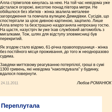
Алла стрімголов кинулась за нею. На той час невідома уже
дісталася огорожі, висотою понад півтора метри. Не
обійшлося без збитків - жінка звалила металеве
загородження та помчала вулицею Демидівки. Сусідів, що
спостерігали за цією дивною картиною, заціпило. Лише
Алла вперто та безстрашно наздоганяла непрохану гостю.
На щастя, назустріч їм уже їхав службовий автомобіль з
мигалками. Тож, шлях для відступу зловмисниці був
перекритий.
Як згодом стало відомо, 61-річна правопорушниця - жінка
без постійного місця проживання, до того ж неодноразово
судима.
Завдяки миттєвому реагуванню потерпілої, гроші в сумі
1300 гривень, які невідома “наколядувала” у будинку,
вдалося повернути.
24.11.2011
Любов РОМАНЮК
Переплутала