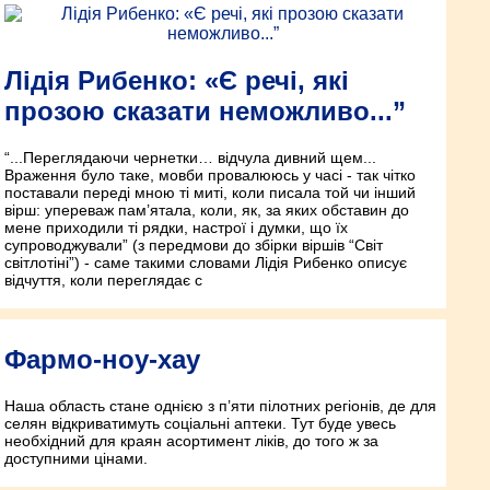
Лідія Рибенко: «Є речі, які
прозою сказати неможливо...”
“...Переглядаючи чернетки… відчула дивний щем...
Враження було таке, мовби провалююсь у часі - так чітко
поставали переді мною ті миті, коли писала той чи інший
вірш: упереваж пам’ятала, коли, як, за яких обставин до
мене приходили ті рядки, настрої і думки, що їх
супроводжували” (з передмови до збірки віршів “Світ
світлотіні”) - саме такими словами Лідія Рибенко описує
відчуття, коли переглядає с
Фармо-ноу-хау
Наша область стане однією з п’яти пілотних регіонів, де для
селян відкриватимуть соціальні аптеки. Тут буде увесь
необхідний для краян асортимент ліків, до того ж за
доступними цінами.