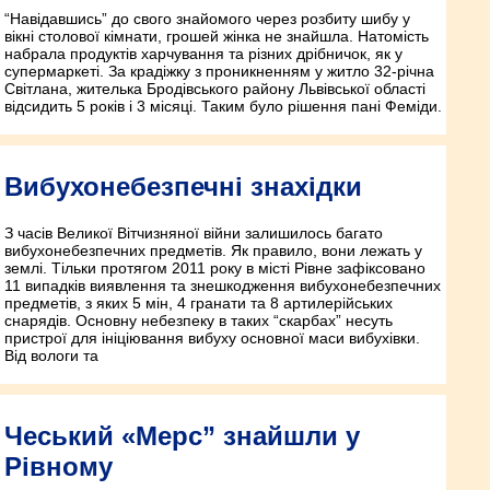
“Навідавшись” до свого знайомого через розбиту шибу у
вікні столової кімнати, грошей жінка не знайшла. Натомість
набрала продуктів харчування та різних дрібничок, як у
супермаркеті. За крадіжку з проникненням у житло 32-річна
Світлана, жителька Бродівського району Львівської області
відсидить 5 років і 3 місяці. Таким було рішення пані Феміди.
Вибухонебезпечні знахідки
З часів Великої Вітчизняної війни залишилось багато
вибухонебезпечних предметів. Як правило, вони лежать у
землі. Тільки протягом 2011 року в місті Рівне зафіксовано
11 випадків виявлення та знешкодження вибухонебезпечних
предметів, з яких 5 мін, 4 гранати та 8 артилерійських
снарядів. Основну небезпеку в таких “скарбах” несуть
пристрої для ініціювання вибуху основної маси вибухівки.
Від вологи та
Чеський «Мерс” знайшли у
Рівному