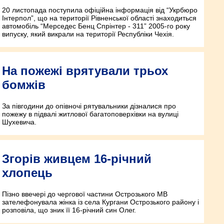
20 листопада поступила офіційна інформація від “Укрбюро
Інтерпол”, що на території Рівненської області знаходиться
автомобіль “Мерседес Бенц Спрінтер - 311” 2005-го року
випуску, який викрали на території Республіки Чехія.
На пожежі врятували трьох
бомжів
За півгодини до опівночі рятувальники дізналися про
пожежу в підвалі житлової багатоповерхівки на вулиці
Шухевича.
Згорів живцем 16-річний
хлопець
Пізно ввечері до чергової частини Острозького МВ
зателефонувала жінка із села Кургани Острозького району і
розповіла, що зник її 16-річний син Олег.