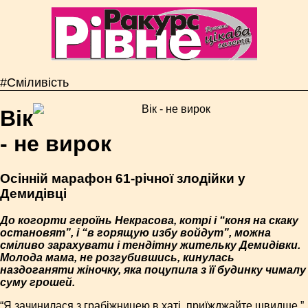
#Сміливість
Вік
- не вирок
Осінній марафон 61-річної злодійки у
Демидівці
До когорти героїнь Некрасова, котрі і “коня на скаку
остановят”, і “в горящую избу войдут”, можна
сміливо зарахувати і тендітну жительку Демидівки.
Молода мама, не розгубившись, кинулась
наздоганяти жіночку, яка поцупила з її будинку чималу
суму грошей.
“Я зачинилася з грабіжницею в хаті, приїжджайте швидше,”