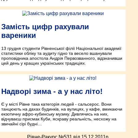
Замість цифр рахували
вареники
13 грудня студенти Рівненської філії Національної академії
статистики обліку та аудиту гідно та весело вшанували
проповідника апостола Андрія Первозванного, відзначивши
цей день у кращих українських традиціях.
Надворі зима - а у нас літо!
Є у місті Рівне така категорія людей - сальсерос. Вони
танцюють на дахах будинків, на вулицях, у кафе, вмикаючи
екзотичну афро-кубинську музику. Дивлячись на них,
відчуваєш присмак Куби, яскраву реальність, несхожу на
звичайні сірі будні…
Рівне-Ракурс №531 від 15.12.2011p.