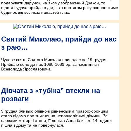
подарувати дарунок, на якому зображений Дракон, то
щастя і удача прийде в дім, і він протягом року охоронятиме
будинок від всіляких напастей і лих.
Святий Миколаю, прийди до нас
з раю…
Чудове свято Святого Миколая припадає на 19 грудня.
Прийшло воно до нас 1088-1089 рр. за часів князя
Всеволода Ярославовича.
Дівчата з «тубіка” втекли на
розваги
9 грудня близько опівночі рівненським правоохоронцям
стало відомо про зникнення неповнолітньої дівчини. За
словами матері Тетяни, її донька Анна близько 14 години
пішла з дому та не повернулася.