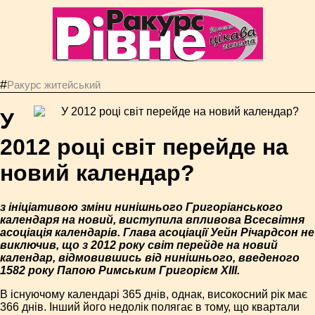
#
Ракурс житейський
У
2012 році світ перейде на
новий календар?
з ініціативою зміни нинішнього Григоріанського
календаря на новий, виступила впливова Всесвітня
асоціація календарів. Глава асоціації Уейн Річардсон не
виключив, що з 2012 року світ перейде на новий
календар, відмовившись від нинішнього, введеного
1582 року Папою Римським Григорієм ХIII.
В існуючому календарі 365 днів, однак, високосний рік має
366 днів. Інший його недолік полягає в тому, що квартали