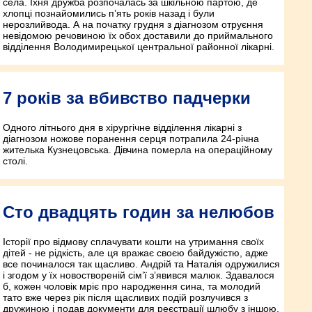
села. Їхня дружба розпочалась за шкільною партою, де
хлопці познайомились п’ять років назад і були
нерозлийвода. А на початку грудня з діагнозом отруєння
невідомою речовиною їх обох доставили до приймального
відділення Володимирецької центральної районної лікарні.
7 років за вбивство падчерки
Одного літнього дня в хірургічне відділення лікарні з
діагнозом ножове поранення серця потрапила 24-річна
жителька Кузнецовська. Дівчина померла на операційному
столі.
Сто двадцять годин за нелюбов
Історії про відмову сплачувати кошти на утримання своїх
дітей - не рідкість, але ця вражає своєю байдужістю, адже
все починалося так щасливо. Андрій та Наталія одружилися
і згодом у їх новоствореній сім’ї з’явився малюк. Здавалося
б, кожен чоловік мріє про народження сина, та молодий
тато вже через рік після щасливих подій розлучився з
дружиною і подав документи для реєстрації шлюбу з іншою.