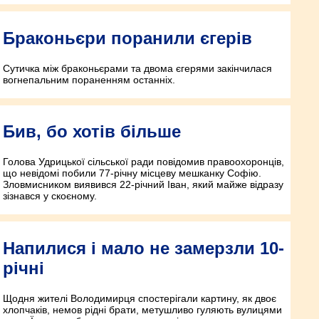
Браконьєри поранили єгерів
Сутичка між браконьєрами та двома єгерями закінчилася
вогнепальним пораненням останніх.
Бив, бо хотів більше
Голова Удрицької сільської ради повідомив правоохоронців,
що невідомі побили 77-річну місцеву мешканку Софію.
Зловмисником виявився 22-річний Іван, який майже відразу
зізнався у скоєному.
Напилися і мало не замерзли 10-
річні
Щодня жителі Володимирця спостерігали картину, як двоє
хлопчаків, немов рідні брати, метушливо гуляють вулицями