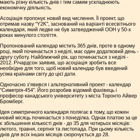
мають різну кількість днів і тим самим ускладнюють
економічну діяльність.
Асоціація пропонує новий вид числення. Її проект, що
отримав назву “Y2K”, заснований на варіанті всесвітнього
календаря, який ледве не був затверджений ООН у 50-х
роках минулого століття.
Пропонований календар містить 365 днів, проте в одному
році, який починається з неділі, має один додатковий день -
другу суботу. Найближчий рік, що починається з неділі -
2012. Річардсон заявив, що асоціація зробить все
необхідне для того, щоб новий календар був введений
усіма країнами світу до цієї дати.
Одночасно з’явився і альтернативний проект - календар
“Симетрія-454”. Його розробив відомий фахівець і
професор канадського університету з міста Торонто Айвер
Бромберг.
Ідея симетричного календаря полягає в тому, що кожен
новий місяць починається з понеділка. Однак платою за це
є збільшення кількості днів - до 35 для чотирьох місяців:
лютого, травня, серпня та листопада. При цьому кількість
днів для всіх інших місяців скорочується до 28.