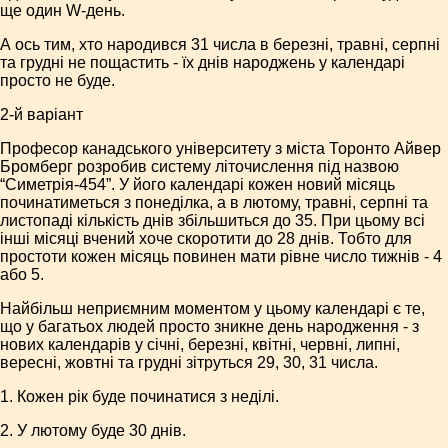
ще один W-день.
А ось тим, хто народився 31 числа в березні, травні, серпні
та грудні не пощастить - їх днів народжень у календарі
просто не буде.
2-й варіант
Професор канадського університету з міста Торонто Айвер
Бромберг розробив систему літочислення під назвою
“Симетрія-454”. У його календарі кожен новий місяць
починатиметься з понеділка, а в лютому, травні, серпні та
листопаді кількість днів збільшиться до 35. При цьому всі
інші місяці вчений хоче скоротити до 28 днів. Тобто для
простоти кожен місяць повинен мати рівне число тижнів - 4
або 5.
Найбільш неприємним моментом у цьому календарі є те,
що у багатьох людей просто зникне день народження - з
нових календарів у січні, березні, квітні, червні, липні,
вересні, жовтні та грудні зітруться 29, 30, 31 числа.
1. Кожен рік буде починатися з неділі.
2. У лютому буде 30 днів.