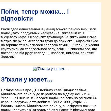
Поїли, тепер можна… і
відповісти
Вночі двоє односельчан із Демидівського району вирішили
поласувати продуктами харчування, викравши їх із
місцевого кафе. Особливих труднощів не викликали кілька
метрів вверх по металевій трубі до причілка. Видавити скло
на горище теж виявилося справою техніки. З горища хлопці
спустились до торгівельного залу, звідки й винесли все, що
потрапило під руку: солодощі, ковбаси, цигарки, спиртне.
Загалом
З’їхали у кювет…
Повідомлення про ДТП поблизу села Владиславівка
Млинівського району до чергового по відділу ДАІ УМВС
України в Рівненській області надійшло близько опівночі 14
червня. Керуючи автомобілем “ВАЗ 21099”, 29­річний
Василь, житель Млинівського району, з невідомих поки що
причин допустив з’їзд автомобіля у кювет. У підсумку авто