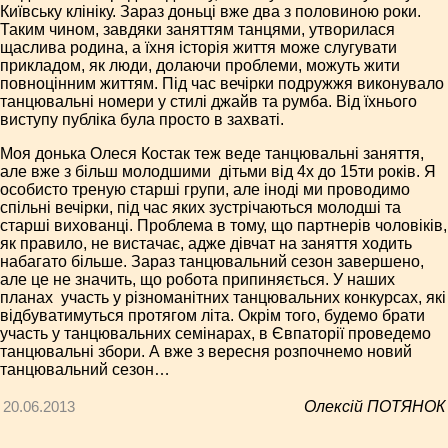
Київську клініку. Зараз доньці вже два з половиною роки.
Таким чином, завдяки заняттям танцями, утворилася
щаслива родина, а їхня історія життя може слугувати
прикладом, як люди, долаючи проблеми, можуть жити
повноцінним життям. Під час вечірки подружжя виконувало
танцювальні номери у стилі джайв та румба. Від їхнього
виступу публіка була просто в захваті.
Моя донька Олеся Костак теж веде танцювальні заняття,
але вже з більш молодшими ­ дітьми від 4­х до 15­ти років. Я
особисто треную старші групи, але іноді ми проводимо
спільні вечірки, під час яких зустрічаються молодші та
старші вихованці. Проблема в тому, що партнерів чоловіків,
як правило, не вистачає, адже дівчат на заняття ходить
набагато більше. Зараз танцювальний сезон завершено,
але це не значить, що робота припиняється. У наших
планах ­ участь у різноманітних танцювальних конкурсах, які
відбуватимуться протягом літа. Окрім того, будемо брати
участь у танцювальних семінарах, в Євпаторії проведемо
танцювальні збори. А вже з вересня розпочнемо новий
танцювальний сезон…
20.06.2013
Олексій ПОТЯНОК