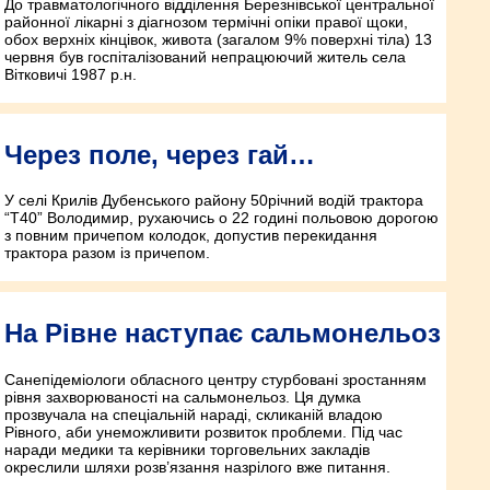
До травматологічного відділення Березнівської центральної
районної лікарні з діагнозом термічні опіки правої щоки,
обох верхніх кінцівок, живота (загалом 9% поверхні тіла) 13
червня був госпіталізований непрацюючий житель села
Вітковичі 1987 р.н.
Через поле, через гай…
У селі Крилів Дубенського району 50­річний водій трактора
“Т­40” Володимир, рухаючись о 22 годині польовою дорогою
з повним причепом колодок, допустив перекидання
трактора разом із причепом.
На Рівне наступає сальмонельоз
Санепідеміологи обласного центру стурбовані зростанням
рівня захворюваності на сальмонельоз. Ця думка
прозвучала на спеціальній нараді, скликаній владою
Рівного, аби унеможливити розвиток проблеми. Під час
наради медики та керівники торговельних закладів
окреслили шляхи розв’язання назрілого вже питання.