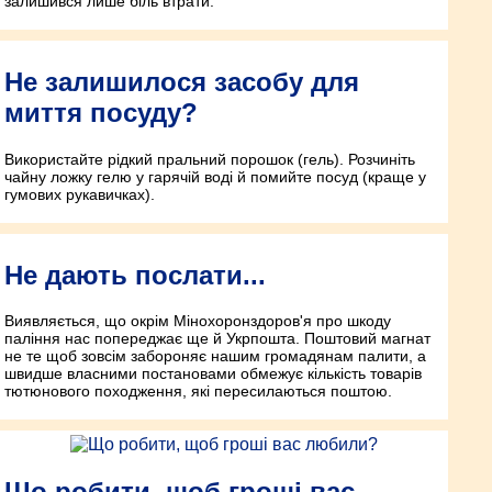
залишився лише біль втрати.
Не залишилося засобу для
миття посуду?
Використайте рідкий пральний порошок (гель). Розчиніть
чайну ложку гелю у гарячій воді й помийте посуд (краще у
гумових рукавичках).
Не дають послати...
Виявляється, що окрім Мінохорон­здоров'я про шкоду
паління нас попереджає ще й Укрпошта. Поштовий магнат
не те щоб зовсім забороняє нашим громадянам палити, а
швидше власними постановами обмежує кількість товарів
тютюнового поход­ження, які пересилаються поштою.
Що робити, щоб гроші вас