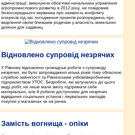
адміністрації, виконуючи обов’язки начальника управління
агропромислового розвитку в 2012 році, не повідомив
безпосереднього керівника про наявність конфлікту
інтересів під час погод­ження проектів розпоряджень про
виділення своїм близьким родичам у власність земельних
ділянок для садівниц
Відновлено супровід незрячих
У Рівному відновлено громадські роботи з супроводу
незрячих, які було запроваджено кілька років тому обласною
службою зайнятості та Рівненським учбово­виробничим
підприємством УТОС. Безробітні, які залучались до цього
виду робіт, не лише мали змогу підтримати себе
матеріально, але й робили доступними для незрячих
відвідання соціальних установ і лікувальних закладів,
покупки у магазинах чи на ринка
Замість вогнища - опіки