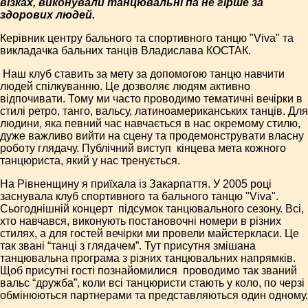
візках, виконували танцювальні па не гірше за
здорових людей.
Керівник центру бального та спортивного танцю "Viva" та
викладачка бальних танців Владислава КОСТАК.
­ Наш клуб ставить за мету за допомогою танцю навчити
людей спілкуванню. Це дозволяє людям активно
відпочивати. Тому ми часто проводимо тематичні вечірки в
стилі ретро, танго, вальсу, латино­американських танців. Для
людини, яка певний час нав­чається в нас окремому стилю,
дуже важливо вийти на сцену та продемонструвати власну
роботу глядачу. Публічний виступ ­ кінцева мета кожного
танцюриста, який у нас тренується.
На Рівненщину я приїхала із Закарпаття. У 2005 році
заснувала клуб спортивного та бального танцю "Viva".
Сьогоднішній концерт ­ підсумок танцювального сезону. Всі,
хто навчався, виконують постановочні номери в різних
стилях, а для гостей вечірки ми провели майстер­класи. Це
так звані “танці з глядачем”. Тут присутня змішана
танцювальна програма з різних танцювальних напрямків.
Щоб присутні гості познайомилися ­ проводимо так званий
вальс “дружба”, коли всі танцюристи стають у коло, по черзі
обмінюються партнерами та представляються один одному.