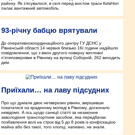
району. Як з’ясувалося, в селі перед мостом траси Київ­Чоп
палає вантажний автомобіль.
93-річну бабцю врятували
До оперативно­координаційного центру ГУ ДСНС у
Рівненській області 14 червня близько 16­ї години надійшло
повідомлення, що з вікон другого поверху житлової
п’ятиповерхівки в Рівному на вулиці Соборній, 262 виходить
дим.
Приїхали… на лаву підсудних
Про що думали двоє нетверезих рівнян, вирішивши
покататися на краденому мопеді в Рівному, досконало
невідомо. А ось щодо санкції статті за незаконне
заволодіння транспортним засобом, яка передбачає
позбавлення волі на строк від 5 до 8 років із конфіскацією
майна або без такої, того хлопці, напевно, не знали.