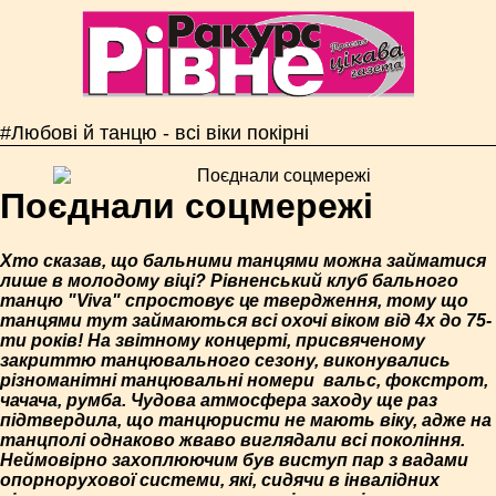
#Любові й танцю - всі віки покірні
Поєднали соцмережі
Хто сказав, що бальними танцями можна займатися
лише в молодому віці? Рівненський клуб бального
танцю "Viva" спростовує це твердження, тому що
танцями тут займаються всі охочі віком від 4­х до 75­
ти років! На звітному концерті, присвяченому
закриттю танцювального сезону, виконувались
різноманітні танцювальні номери ­ вальс, фокстрот,
ча­ча­ча, румба. Чудова атмосфера заходу ще раз
підтвердила, що танцюристи не мають віку, адже на
танцполі однаково жваво виглядали всі покоління.
Неймовірно захоплюючим був виступ пар з вадами
опорно­рухової системи, які, сидячи в інвалідних