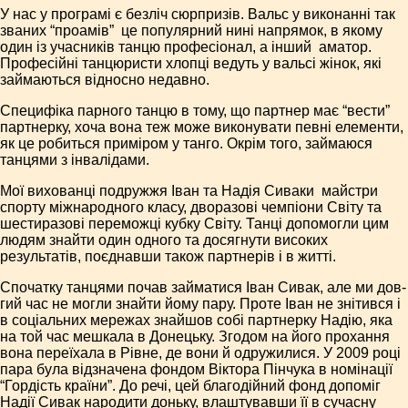
У нас у програмі є безліч сюрпризів. Вальс у виконанні так
званих “проамів” ­ це популярний нині напрямок, в якому
один із учасників танцю професіонал, а інший ­ аматор.
Професійні танцюристи хлопці ведуть у вальсі жінок, які
займаються відносно недавно.
Специфіка парного танцю в тому, що партнер має “вести”
партнерку, хоча вона теж може виконувати певні елементи,
як це робиться приміром у танго. Окрім того, займаюся
танцями з інвалідами.
Мої вихованці подружжя Іван та Надія Сиваки ­ майстри
спорту міжнародного класу, дворазові чемпіони Світу та
шестиразові переможці кубку Світу. Танці допомогли цим
людям знайти один одного та досягнути високих
результатів, поєднавши також партнерів і в житті.
Спочатку танцями почав зай­матися Іван Сивак, але ми дов­
гий час не могли знайти йому пару. Проте Іван не знітився і
в соціальних мережах знайшов собі партнерку Надію, яка
на той час мешкала в Донецьку. Згодом на його прохання
вона переїхала в Рівне, де вони й одружилися. У 2009 році
пара була відзначена фондом Віктора Пінчука в номінації
“Гордість країни”. До речі, цей благодійний фонд допоміг
Надії Сивак народити доньку, влаштувавши її в сучасну