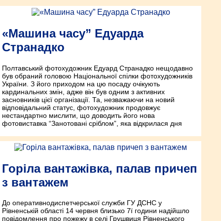
«Машина часу” Едуарда
Странадко
Полтавський фотохудожник Едуард Странадко нещодавно
був обраний головою Національної спілки фотохудожників
України. З його приходом на цю посаду очікують
кардинальних змін, адже він був одним з активних
засновників цієї організації. Та, незважаючи на новий
відповідальний статус, фотохудожник продовжує
нестандартно мислити, що доводить його нова
фотовиставка “Занотовані сріблом”, яка відкрилася дня
Горіла вантажівка, палав причеп
з вантажем
До оперативно­диспетчерської служби ГУ ДСНС у
Рівненській області 14 червня близько 7­ї години надійшло
повідомлення про пожежу в селі Грушвиця Рівненського