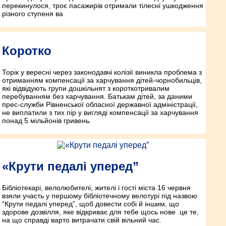
перекинулося, троє пасажирів отримали тілесні ушкодження
різного ступеня ва
Коротко
Торік у вересні через законодавчі колізії виникла проблема з
отриманням компенсації за харчування дітей-чорнобильців,
які відвідують групи дошкільнят з короткотривалим
перебуванням без харчування. Батькам дітей, за даними
прес-служби Рівненської обласної державної адміністрації,
не виплатили з тих пір у вигляді компенсації за харчування
понад 5 мільйонів гривень.
«Крути педалі уперед”
Бібліотекарі, велолюбителі, жителі і гості міста 16 червня
взяли участь у першому бібліотечному велотурі під назвою
“Крути педалі уперед”, щоб довести собі й іншим, що
здорове дозвілля, яке відкриває для тебе щось нове ­ це те,
на що справді варто витрачати свій вільний час.