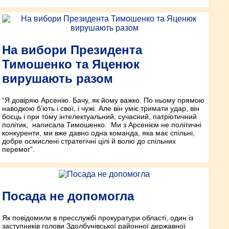
На вибори Президента
Тимошенко та Яценюк
вирушають разом
“Я довіряю Арсенію. Бачу, як йому важко. По ньому прямою
наводкою б’ють і свої, і чужі. Але він уміє тримати удар, він
боєць і при тому інтелектуальний, сучасний, патріотичний
політик, ­ написала Тимошенко. ­ Ми з Арсенієм не політичні
конкуренти, ми вже давно одна команда, яка має спільні,
добре осмислені стратегічні цілі й волю до спільних
перемог”.
Посада не допомогла
Як повідомили в прес­службі прокуратури області, один із
заступників голови Здолбунівської районної державної