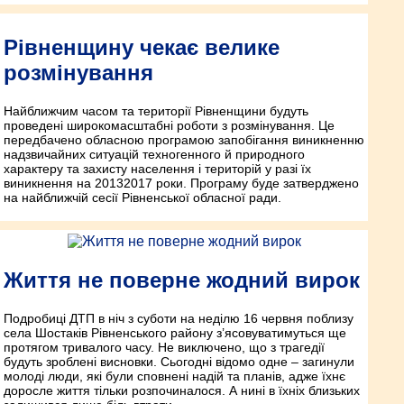
Рівненщину чекає велике
розмінування
Найближчим часом та території Рівненщини будуть
проведені широкомасштабні роботи з розмінування. Це
передбачено обласною програмою запобігання виникненню
надзвичайних ситуацій техногенного й природного
характеру та захисту населення і територій у разі їх
виникнення на 2013­2017 роки. Програму буде затверджено
на найближчій сесії Рівненської обласної ради.
Життя не поверне жодний вирок
Подробиці ДТП в ніч з суботи на неділю 16 червня поблизу
села Шостаків Рівненського району з’ясовуватимуться ще
протягом тривалого часу. Не виключено, що з трагедії
будуть зроблені висновки. Сьогодні відомо одне – загинули
молоді люди, які були сповнені надій та планів, адже їхнє
доросле життя тільки розпочиналося. А нині в їхніх близьких