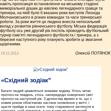
навіть пропозиція встановлення на міському стадіоні
меморіальної дошки до ювілею легендарного гравця та
тренера, на якій було б вказано роки виступів Леоніда
Молчановського в різних командах та часи тренерської
роботи. За роки життя ця людина внесла непосильний
вклад у розвиток рівненського футболу. Міська федерація
футболу ось уже другий рік поспіль проводить футбольний
турнір пам’яті легендарного футболіста і тренера, а з
березня наступного року планують зробити ці змагання
щорічними.
19.12.2013
Олексій ПОТЯНОК
«Східний зодіак”
Багато людей цікавляться знаками зодіаку. Хтось читає
прогноз на тиждень, хтось ­ напередодні новорічних свят
прогноз на наступний рік. З дитинства віримо в те, що з
новим роком обов’язково настане оновлення у житті, і
щастя прийде в наші оселі, тому стараємося заглянути в
гороскоп, щоб дізнатися: а що ж нам рік прийдешній