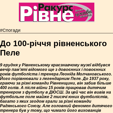
#Спогади
До 100-річчя рівненського
Пеле
9 грудня у Рівненському краєзнавчому музеї відбувся
вечір пам’яті відомого ще з довоєнних і повоєнних
років футболіста і тренера Леоніда Молчановського.
Його порівнювали з легендарним Пеле. До 1937 року,
граючи за різні команди Рівненщини, він забив більше
400 голів. А після війни 15 років працював дитячим
тренером з футболу в ДЮСШ. За цей час він вивів на
футбольне поле майже 2 тисячі юних футболістів,
багато з яких згодом грали за різні команди
Радянського Союзу. Але головний феномен дитячого
тренера був у тому, що чимало його вихованців