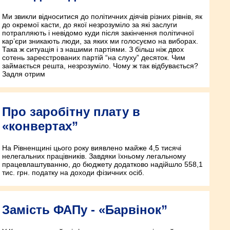
Ми звикли відноситися до політичних діячів різних рівнів, як
до окремої касти, до якої незрозуміло за які заслуги
потрапляють і невідомо куди після закінчення політичної
кар’єри зникають люди, за яких ми голосуємо на виборах.
Така ж ситуація і з нашими партіями. З більш ніж двох
сотень зареєстрованих партій “на слуху” десяток. Чим
займається решта, незрозуміло. Чому ж так відбувається?
Задля отрим
Про заробітну плату в
«конвертах”
На Рівненщині цього року виявлено майже 4,5 тисячі
нелегальних працівників. Завдяки їхньому легальному
працевлаштуванню, до бюджету додатково надійшло 558,1
тис. грн. податку на доходи фізичних осіб.
Замість ФАПу - «Барвінок”