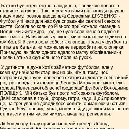
Батько був інтелігентною людиною, з великою повагою
ставився до жінок. Так, перед матчами він завжди цілував
­
нашу маму, ­ розповідає донька Серафима ДРУЗЕНКО. ­
Футбол у ті часи для нас був справжнім святом і сенсом
життя. Особ­ливо коли до Рівного приїжджали команди з
Волині чи Житомира. Тоді це було величезною подією в
житті міста. Навчаючись у школі, ми всім класом ходили на
футбол. Я й сама вела себе, як хлопець, ­ грала у футбол та
питала в батьків, чи можна мене переробити на хлопчика.
Пригадую, як після одного вдалого матчу вболівальники
несли батька з футбольного поля на руках.
У дитинстві я дуже хотів зай­матися футболом, але у
команду набирали старших на рік, ніж я, тому, щоб
потрапити до групи, довелося схитрити і додати собі зайвий
­
рік, ­ розповідає вихованець Леоніда Молчановського, екс­
голова Рівненської обласної федерації футболу Володимир
ПОЛІЩУК. ­ Мій батько був проти моїх занять футболом.
Двічі спалював в грубці форму, гетри, кеди. Щоб приховати
це, на тренування доводилося ходити, обманюючи батьків.
Одягав білу сорочку, туфлі, мовляв, йду до школи малювати
стінгазету, а тим часом чимдуж мчав на тренування.
Любов до футболу привив мені мій тренер ­ Леонід
Молчановський. Він і розкрив у мені талант голкіпера,