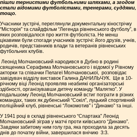
пішли тернистими футбольними шляхами, а згодом
стали відомими футболістами, тренерами, суддями,
тощо.
Учасники зустрічі, переглянули документальну кінострічку
“Місторія” та слайд­фільм “Легенда рівненського футболу”, в
яких розповідалося про життя футболіста. Не менш
цікавими були спогади учасників зустрічі: його друзів, учнів,
родичів, представників влади та ветеранів рівненських
футбольних клубів.
Леонід Молчановський народився в Дубно в родині
священика Серафима Молчановського і відомої у Рівному
акторки та співачки Пелагеї Молчановської, ­ розповідає
­
завідувач відділу виставок Галина ДАНИЛЬЧУК. ­ Ще в 10­
річному віці Леонід проявляв неабиякі організаторські
здібності, організувавши дитячу команду “Малятко”. У
подальшому Леонід Молчановський встиг пограти в різних
командах, таких як дубенський “Сокіл”, луцький спортивний
поліційний клуб, рівненські “Локомотив” і “Динамо” та інші.
У 1941 році в складі рівненського “Спартака” Леонід
Молчановський зіграв у матчі проти київського “Динамо”.
Завдяки забитому ним голу гра, яка проходила за десять
днів до початку війни, завершилася внічию ­ 3:3.