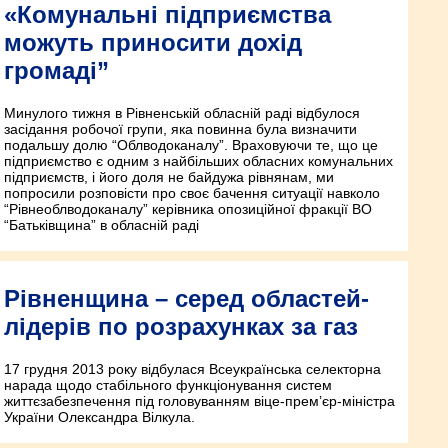
«Комунальні підприємства
можуть приносити дохід
громаді”
Минулого тижня в Рівненській обласній раді відбулося
засідання робочої групи, яка повинна була визначити
подальшу долю “Облводоканалу”. Враховуючи те, що це
підприємство є одним з найбільших обласних комунальних
підприємств, і його доля не байдужа рівнянам, ми
попросили розповісти про своє бачення ситуації навколо
“Рівнеоблводоканалу” керівника опозиційної фракції ВО
“Батьківщина” в обласній раді
Рівненщина – серед областей-
лідерів по розрахунках за газ
17 грудня 2013 року відбулася Всеукраїнська селекторна
нарада щодо стабільного функціонування систем
життєзабезпечення під головуванням віце-прем’єр-міністра
України Олександра Вілкула.