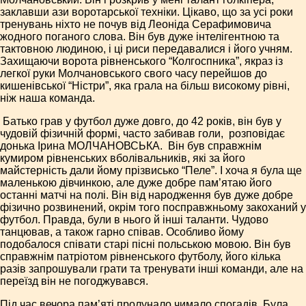
заклавши ази воротарської техніки. Цікаво, що за усі роки
тренувань ніхто не почув від Леоніда Серафимовича
жодного поганого слова. Він був дуже інтелігентною та
тактовною людиною, і ці риси передавалися і його учням.
Захищаючи ворота рівненського “Колгоспника”, якраз із
легкої руки Молчановського свого часу перейшов до
кишенівської “Ністри”, яка грала на більш високому рівні,
ніж наша команда.
­ Батько грав у футбол дуже довго, до 42 років, він був у
чудовій фізичній формі, часто забивав голи, ­ розповідає
донька Ірина МОЛЧАНОВСЬКА. ­ Він був справжнім
кумиром рівненських вболівальників, які за його
майстерність дали йому прізвисько “Пеле”. І хоча я була ще
маленькою дівчинкою, але дуже добре пам’ятаю його
останні матчі на полі. Він від народження був дуже добре
фізично розвинений, окрім того по­справжньому закоханий у
футбол. Правда, були в нього й інші таланти. Чудово
танцював, а також гарно співав. Особливо йому
подобалося співати старі пісні польською мовою. Він був
справжнім патріотом рівненського футболу, його кілька
разів запрошували грати та тренувати інші команди, але на
переїзд він не погоджувався.
Під час вечора пам’яті пролунало чимало спогадів. Була