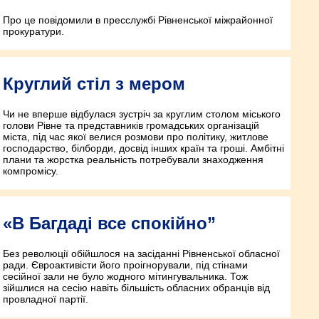
Про це повідомили в прес­службі Рівненської міжрайонної
прокуратури.
Круглий стіл з мером
Чи не вперше відбулася зустріч за круглим столом міського
голови Рівне та представників громадських організацій
міста, під час якої велися розмови про політику, житлове
господарство, білборди, досвід інших країн та гроші. Амбітні
плани та жорстка реальність потребували знаходження
компромісу.
«В Багдаді все спокійно”
Без революції обійшлося на засіданні Рівненської обласної
ради. Євроактивісти його проігнорували, під стінами
сесійної зали не було жодного мітингувальника. Тож
зійшлися на сесію навіть більшість обласних обранців від
провладної партії.