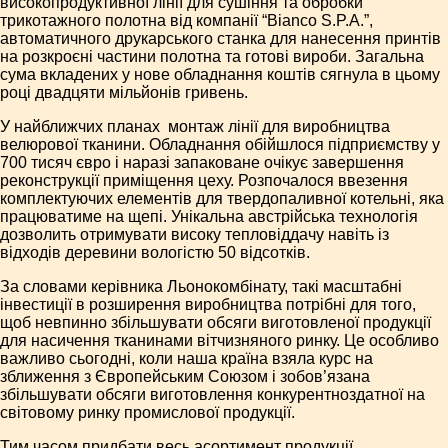
високопродуктивної лінії для сушіння та обробки
трикотажного полотна від компанії “Bianco S.P.A.”,
автоматичного друкарського станка для нанесення принтів
на розкроєні частини полотна та готові вироби. Загальна
сума вкладених у нове обладнання коштів сягнула в цьому
році двадцяти мільйонів гривень.
У найближчих планах ­ монтаж лінії для виробництва
велюрової тканини. Обладнання обійшлося підприємству у
700 тисяч євро і наразі запаковане очікує завершення
реконструкції приміщення цеху. Розпочалося ввезення
комплектуючих елементів для твердопаливної котельні, яка
працюватиме на щепі. Унікальна австрійська технологія
дозволить отримувати високу тепловіддачу навіть із
відходів деревини вологістю 50 відсотків.
За словами керівника Льонокомбінату, такі масштабні
інвестиції в розширення виробництва потрібні для того,
щоб невпинно збільшувати обсяги виготовленої продукції
для насичення тканинами вітчизняного ринку. Це особ­ливо
важливо сьогодні, коли наша країна взяла курс на
зближення з Європейським Союзом і зобов’язана
збільшувати обсяги виготовлення конкурентноздатної на
світовому ринку промислової продукції.
Тим часом придбати весь асортимент продукції