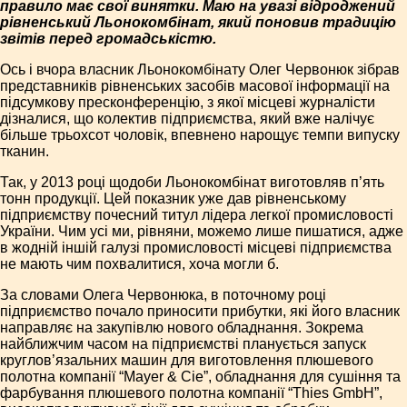
правило має свої винятки. Маю на увазі відроджений
рівненський Льонокомбінат, який поновив традицію
звітів перед громадськістю.
Ось і вчора власник Льонокомбінату Олег Червонюк зібрав
представників рівненських засобів масової інформації на
підсумкову прес­конференцію, з якої місцеві журналісти
дізналися, що колектив підприємства, який вже налічує
більше трьохсот чоловік, впевнено нарощує темпи випуску
тканин.
Так, у 2013 році щодоби Льонокомбінат виготовляв п’ять
тонн продукції. Цей показник уже дав рівненському
підприємству почесний титул лідера легкої промисловості
України. Чим усі ми, рівняни, можемо лише пишатися, адже
в жодній іншій галузі промисловості місцеві підприємства
не мають чим похвалитися, хоча могли б.
За словами Олега Червонюка, в поточному році
підприємство почало приносити прибутки, які його власник
направляє на закупівлю нового обладнання. Зокрема
найближчим часом на підприємстві планується запуск
круглов’язальних машин для виготовлення плюшевого
полотна компанії “Mayer & Cie”, обладнання для сушіння та
фарбування плюшевого полотна компанії “Thies GmbH”,