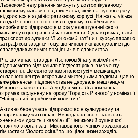
Льонокомбінату рівняни зможуть у довгоочікуваному
фірмовому магазині підприємства, який наступного року
відкриється в адміністративному корпусі. На жаль, міська
влада Рівного не посприяла одному з найбільших
виробничих підприємств міста у влаштуванні свого
магазину в центральній частині міста. Однак громадський
транспорт до зупинки “Льонокомбінат” нині курсує вправно і
за графіком завдяки тому, що чиновники дослухалися до
справедливих вимог працівників підприємства.
Рік, що минає, став для Льонокомбінату ювілейним ­
підприємство відзначило п’ятдесят років із моменту
створення. Це свято запам’яталося усім мешканцям
обласного центру яскравими мистецькими подіями. Давно
вже рівненські підприємства не дарували мешканцям
Рівного такого свята. А до Дня міста Льонокомбінат
отримав заслужену нагороду “Гордість Рівного” у номінації
“Найкращий виробничий колектив”.
Активно бере участь підприємство в культурному та
спортивному житті краю. Нещодавно воно стало нат­
хненником досить цікавої акції “Книжковий рушничок”,
сприяло в організації Міжнародного турніру з художньої
гімнастики “Золота осінь” та ще цілої низки заходів.