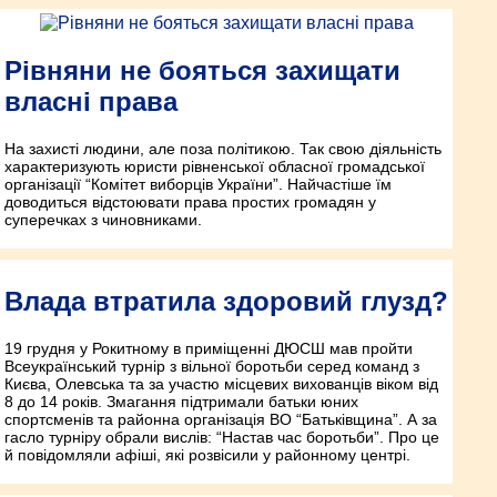
Рівняни не бояться захищати
власні права
На захисті людини, але поза політикою. Так свою діяльність
характеризують юристи рівненської обласної громадської
організації “Комітет виборців України”. Найчастіше їм
доводиться відстоювати права простих громадян у
суперечках з чиновниками.
Влада втратила здоровий глузд?
19 грудня у Рокитному в приміщенні ДЮСШ мав пройти
Всеукраїнський турнір з вільної боротьби серед команд з
Києва, Олевська та за участю місцевих вихованців віком від
8 до 14 років. Змагання підтримали батьки юних
спортсменів та районна організація ВО “Батьківщина”. А за
гасло турніру обрали вислів: “Настав час боротьби”. Про це
й повідомляли афіші, які розвісили у районному центрі.