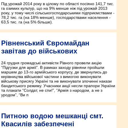
Під урожай 2014 року в цілому по області посіяно 141,7 тис.
га озимих культур, що на 9% менше ніж під урожай 2013
року, у тому числі сільськогосподарськими підприємствами -
78,2 тис. га (на 18% менше), господарствами населення -
63,5 тис. га (на 5% більше).
Рівненський Євромайдан
завітав до військових
24 грудня громадські активісти Рівного провели акцію
“Підгузки для армії”. В рамках заходу рівняни пройшли
маршем до 13-го армійського корпусу, де звернулись до
керівництва військової частини з вимогою виконувати
військову присягу Україні та не виконувати злочинні накази
бандитського режиму. Учасники акції нес­ли прапори України
та плакати “Солдат, не спи!”, “Армія з народом, а не з
уродом”, “Ви п
Питною водою мешканці смт.
Квасилів забезпечені