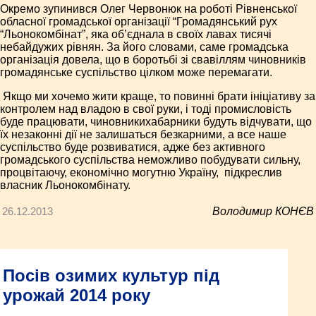
Окремо зупинився Олег Червонюк на роботі Рівненської
обласної громадської організації “Громадянський рух
“Льонокомбінат”, яка об’єднала в своїх лавах тисячі
небайдужих рівнян. За його словами, саме громадська
організація довела, що в боротьбі зі свавіллям чиновників
громадянське суспільство цілком може перемагати.
­ Якщо ми хочемо жити краще, то повинні брати ініціативу за
контролем над владою в свої руки, і тоді промисловість
буде працювати, чиновники­хабарники будуть відчувати, що
їх незаконні дії не залишаться безкарними, а все наше
суспільство буде розвиватися, адже без активного
громадського суспільства неможливо побудувати сильну,
процвітаючу, економічно могутню Україну, ­ підкреслив
власник Льонокомбінату.
26.12.2013
Володимир КОНЄВ
Посів озимих культур під
урожай 2014 року