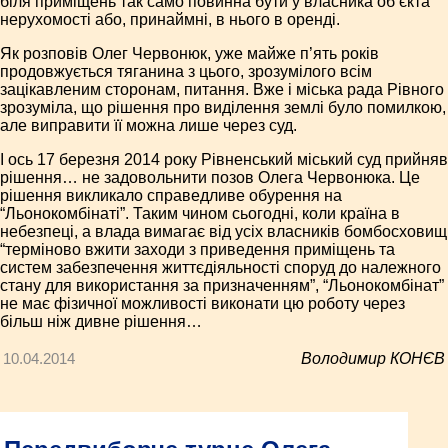
біля приміщень так само повинна бути у власника об’єкта
нерухомості або, принаймні, в нього в оренді.
Як розповів Олег Червонюк, уже майже п’ять років
продовжується тяганина з цього, зрозумілого всім
зацікавленим сторонам, питання. Вже і міська рада Рівного
зрозуміла, що рішення про виділення землі було помилкою,
але виправити її можна лише через суд.
І ось 17 березня 2014 року Рівненський міський суд прийняв
рішення… не задовольнити позов Олега Червонюка. Це
рішення викликало справедливе обурення на
“Льонокомбінаті”. Таким чином сьогодні, коли країна в
небезпеці, а влада вимагає від усіх власників бомбосховищ
“терміново вжити заходи з приведення приміщень та
систем забезпечення життєдіяльності споруд до належного
стану для використання за призначенням”, “Льонокомбінат”
не має фізичної можливості виконати цю роботу через
більш ніж дивне рішення…
10.04.2014
Володимир КОНЄВ