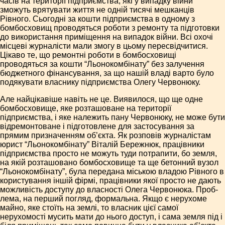
часів на території підприємства, які у випадку війни
зможуть врятувати життя не одній тисячі мешканців
Рівного. Сьогодні за кошти підприємства в одному з
бомбосховищ проводяться роботи з ремонту та підготовки
до використання приміщення на випадок війни. Всі охочі
місцеві журналісти мали змогу в цьому пересвідчитися.
Цікаво те, що ремонтні роботи в бомбосховищі
проводяться за кошти “Льонокомбінату” без залучення
бюджетного фінансування, за що нашій владі варто було
подякувати власнику підприємства Олегу Червонюку.
Але найцікавіше навіть не це. Виявилося, що ще одне
бомбосховище, яке розташоване на території
підприємства, і яке належить пану Червонюку, не може бути
відремонтоване і підготовлене для застосування за
прямим призначенням об’єкта. Як розповів журналістам
юрист “Льонокомбінату” Віталій Бережнюк, працівники
підприємства просто не можуть туди потрапити, бо земля,
на якій розташовано бомбосховище та ще бетонний вузол
“Льонокомбінату”, була передана міською владою Рівного в
користування іншій фірмі, працівники якої просто не дають
можливість доступу до власності Олега Червонюка. Проб­
лема, на перший погляд, формальна. Якщо є нерухоме
майно, яке стоїть на землі, то власник цієї самої
нерухомості мусить мати до нього доступ, і сама земля під і