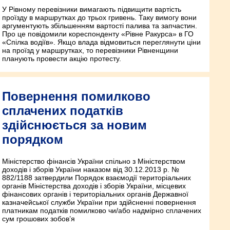
У Рівному перевізники вимагають підвищити вартість
проїзду в маршрутках до трьох гривень. Таку вимогу вони
аргументують збільшенням вартості палива та запчастин.
Про це повідомили кореспонденту «Рівне Ракурса» в ГО
«Спілка водіїв». Якщо влада відмовиться переглянути ціни
на проїзд у маршрутках, то перевізники Рівненщини
планують провести акцію протесту.
Повернення помилково
сплачених податків
здійснюється за новим
порядком
Міністерство фінансів України спільно з Міністерством
доходів і зборів України наказом від 30.12.2013 р. №
882/1188 затвердили Порядок взаємодії територіальних
органів Міністерства доходів і зборів України, місцевих
фінансових органів і територіальних органів Державної
казначейської служби України при здійсненні повернення
платникам податків помилково чи/або надмірно сплачених
сум грошових зобов’я