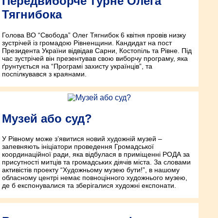
Передвиборче турне Олега
Тягнибока
Голова ВО “Свобода” Олег Тягнибок 6 квітня провів низку
зустрічей із громадою Рівненщини. Кандидат на пост
Президента України відвідав Сарни, Костопіль та Рівне. Під
час зустрічей він презентував свою виборчу програму, яка
ґрунтується на “Програмі захисту українців”, та
поспілкувався з краянами.
Музей або суд?
У Рівному може з’явитися новий художній музей –
запевняють ініціатори проведення Громадської
координаційної ради, яка відбулася в приміщенні РОДА за
присутності митців та громадських діячів міста. За словами
активістів проекту “Художньому музею бути!”, в нашому
обласному центрі немає повноцінного художнього музею,
де б експонувалися та зберігалися художні експонати.