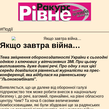
#Події
Якщо завтра війна…
Тема зміцнення обороноздатності України є сьогодні
однією з ключових у вітчизняних ЗМІ. При цьому
випливають дуже дивні речі. Про одну з них цієї
середи довідалися рівненські журналісти на прес-
конференції, яка відбулася на рівненському
“Льонокомбінаті”.
Виявляється, що це далеке від оборонної галузі
підприємство теж може робити внесок в національну
безпеку і, до речі, вагомий, принаймні, на рівні обласного
центру. Чим? Та хоча б своїми величезними
бомбосховищами, які були збудовані ще за радянських