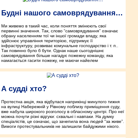
Будні нашого самоврядування…
Ми живемо в такий час, коли поняття змінюють свої
первинні значення. Так, слово “самоврядування” означає
обрану населенням тої чи іншої громади владу, яка
здійснює управління територією, підтримує її
інфраструктуру, розвиває комунальне господарство і т. п..
Так повинно було б бути. Однак наше сьогоднішнє
самоврядування більше нагадує пожежну команду, яка
намагається гасити пожежу, не маючи найелем
А судді хто?
Протестна акція, яка відбулася наприкінці минулого тижня
на вулиці Набережній у Рівному поблизу приміщення суду,
вже набула широкого розголосу в обласному центрі. Про неї
можна почути різні відгуки: схвальні і навпаки. На думку
спеціалістів, це означає, що зачепила вона людей “за живе”.
Вимоги протестувальників не залишили байдужими нікого.