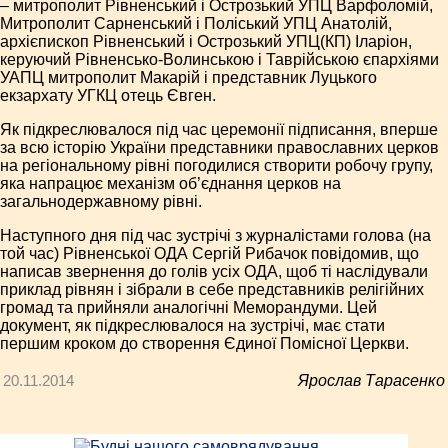
– митрополит Рівненський і Острозький УПЦ Варфоломій,
Митрополит Сарненський і Поліський УПЦ Анатолій,
архієпископ Рівненський і Острозький УПЦ(КП) Іларіон,
керуючий Рівненсько-Волинською і Таврійською єпархіями
УАПЦ митрополит Макарій і представник Луцького
екзархату УГКЦ отець Євген.
Як підкреслювалося під час церемонії підписання, вперше
за всю історію України представники православних церков
на регіональному рівні погодилися створити робочу групу,
яка напрацює механізм об’єднання церков на
загальнодержавному рівні.
Наступного дня під час зустрічі з журналістами голова (на
той час) Рівненської ОДА Сергій Рибачок повідомив, що
написав звернення до голів усіх ОДА, щоб ті наслідували
приклад рівнян і зібрали в себе представників релігійних
громад та прийняли аналогічні Меморандуми. Цей
документ, як підкреслювалося на зустрічі, має стати
першим кроком до створення Єдиної Помісної Церкви.
20.11.2014
Ярослав Тарасенко