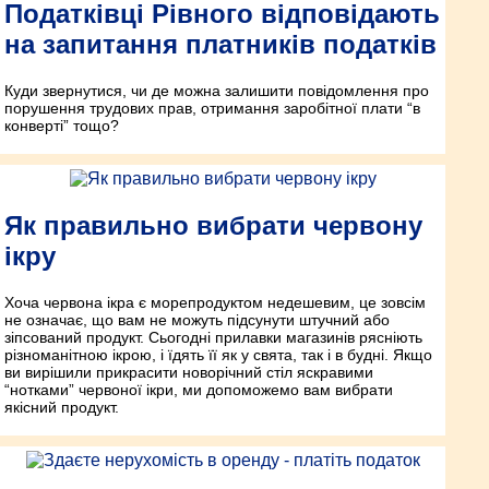
Податківці Рівного відповідають
на запитання платників податків
Куди звернутися, чи де можна залишити повідом­лення про
порушення трудових прав, отримання заробітної плати “в
конверті” тощо?
Як правильно вибрати червону
ікру
Хоча червона ікра є морепродуктом недешевим, це зовсім
не означає, що вам не можуть підсунути штучний або
зіпсований продукт. Сьогодні прилавки магазинів рясніють
різноманітною ікрою, і їдять її як у свята, так і в будні. Якщо
ви вирішили прикрасити новорічний стіл яскравими
“нотками” червоної ікри, ми допоможемо вам вибрати
якісний продукт.