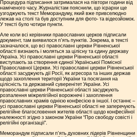
Процедура підписання затрималася на півтори години від
наміченого часу. Журналістам пояснили, що ієрархи ще
узгоджують текст Меморандуму, який вже привселюдно
лежав на столі та був доступним для фото- та відеозйомок.
У тексті було чотири пункти.
Але коли всі керівники православних церков підписали
документ, там виявилося п’ять пунктів. Зокрема, в тексті
зазначалося, що всі православні церкви Рівненської
області визнають і моляться за цілісну та єдину державу
Україна. Усі православні церкви Рівненської області
виступають за створення єдиної Української Помісної
Православної Церкви. Усі православні церкви Рівненської
області засуджують дії Росії, як агресора та інших держав
щодо захоплення території України та посягання на
цілісність та державний суверенітет України. Усі
православні церкви Рівненської області засуджують
розпалення міжрелігійної ворожнечі і захоплення
православних храмів однією конфесією в іншої. І останнє –
усі православні церкви Рівненської області не заперечують
релігійне благословення жителів області щодо конфесійної
належності згідно з законом України “Про свободу совісті і
релігійні організації”.
Меморандум підписали п’ять духов­них лідерів Рівненщини