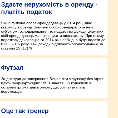
Здаєте нерухомість в оренду -
платіть податок
Якщо фізична особа-орендодавець у 2014 році здає
квартиру в оренду фізичній особі-орендарю, яка не є
суб’єктом господарювання, то податок на доходи фізичних
осіб орендодавець має сплачувати щокварталу. При цьому
податкову декларацію за 2014 рік необхідно буде подати до
01.05.2015 року. Такі доходи підлягають оподаткуванню за
ставкою 15 (17) %.
Футзал
За два тури до завершення Бізнес-ліги з футзалу без втрат
йдуть “Кофморт-сервіс” та “Рівнегаз”. Ці колективи в
останній грі змагань в очному двобої і визначать
переможця.
Оце так тренер