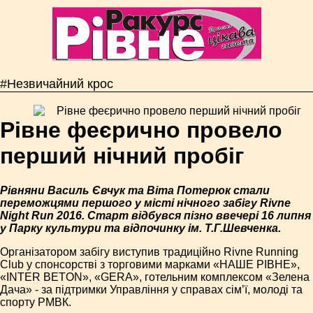
#Незвичайний крос
Рівне феєрично провело
перший нічний пробіг
Рівняни Василь Євчук та Віта Потерюк стали
переможцями першого у місті нічного забігу Rivne
Night Run 2016. Старт відбувся пізно ввечері 16 липня
у Парку культури та відпочинку ім. Т.Г.Шевченка.
Організатором забігу виступив традиційно Rivne Running
Club у спонсорстві з торговими марками «НАШЕ РІВНЕ»,
«INTER BETON», «GERA», готельним комплексом «Зелена
Дача» - за підтримки Управління у справах сім’ї, молоді та
спорту РМВК.