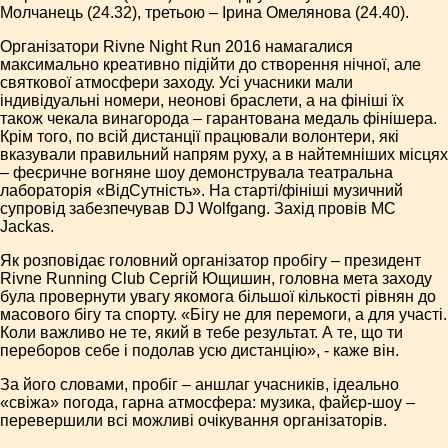
Молчанець (24.32), третьою – Ірина Омелянова (24.40).
Організатори Rivne Night Run 2016 намагалися
максимально креативно підійти до створення нічної, але
святкової атмосфери заходу. Усі учасники мали
індивідуальні номери, неонові браслети, а на фініші їх
також чекала винагорода – гарантована медаль фінішера.
Крім того, по всій дистанції працювали волонтери, які
вказували правильний напрям руху, а в найтемніших місцях
– феєричне вогняне шоу демонструвала театральна
лабораторія «ВідСутність». На старті/фініші музичний
супровід забезпечував DJ Wolfgang. Захід провів MC
Jackas.
Як розповідає головний організатор пробігу – президент
Rivne Running Club Сергій Ющишин, головна мета заходу
була провернути увагу якомога більшої кількості рівнян до
масового бігу та спорту. «Бігу не для перемоги, а для участі.
Коли важливо не те, який в тебе результат. А те, що ти
переборов себе і подолав усю дистанцію», - каже він.
За його словами, пробіг – аншлаг учасників, ідеально
«свіжа» погода, гарна атмосфера: музика, файєр-шоу –
перевершили всі можливі очікування організаторів.