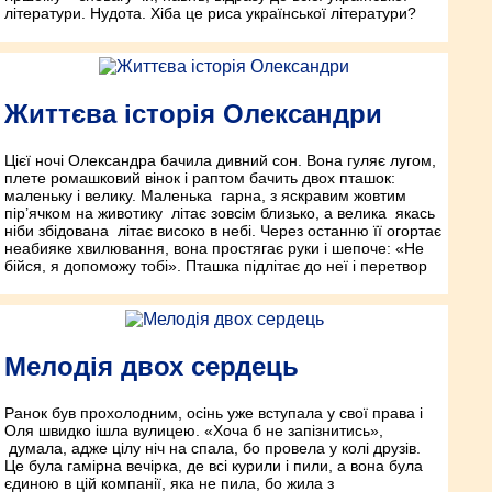
літератури. Нудота. Хіба це риса української літератури?
Життєва історія Олександри
Цієї ночі Олександра бачила дивний сон. Вона гуляє лугом,
плете ромашковий вінок і раптом бачить двох пташок:
маленьку і велику. Маленька гарна, з яскравим жовтим
пір’ячком на животику літає зовсім близько, а велика якась
ніби збідована літає високо в небі. Через останню її огортає
неабияке хвилювання, вона простягає руки і шепоче: «Не
бійся, я допоможу тобі». Пташка підлітає до неї і перетвор
Мелодія двох сердець
Ранок був прохолодним, осінь уже вступала у свої права і
Оля швидко ішла вулицею. «Хоча б не запізнитись»,
думала, адже цілу ніч на спала, бо провела у колі друзів.
Це була гамірна вечірка, де всі курили і пили, а вона була
єдиною в цій компанії, яка не пила, бо жила з