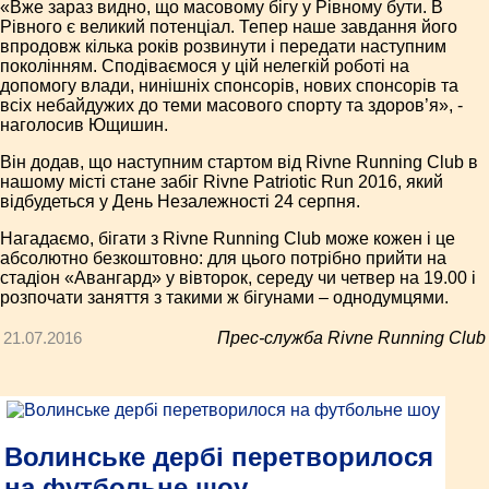
«Вже зараз видно, що масовому бігу у Рівному бути. В
Рівного є великий потенціал. Тепер наше завдання його
впродовж кілька років розвинути і передати наступним
поколінням. Сподіваємося у цій нелегкій роботі на
допомогу влади, нинішніх спонсорів, нових спонсорів та
всіх небайдужих до теми масового спорту та здоров’я», -
наголосив Ющишин.
Він додав, що наступним стартом від Rivne Running Club в
нашому місті стане забіг Rivne Patriotic Run 2016, який
відбудеться у День Незалежності 24 серпня.
Нагадаємо, бігати з Rivne Running Club може кожен і це
абсолютно безкоштовно: для цього потрібно прийти на
стадіон «Авангард» у вівторок, середу чи четвер на 19.00 і
розпочати заняття з такими ж бігунами – однодумцями.
21.07.2016
Прес-служба Rivne Running Club
Волинське дербі перетворилося
на футбольне шоу