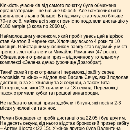
Кількість учасників від самого початку була обмежена
організаторами – не більше 60 осіб. Але бажаючих бігти
виявилося значно більше. В підсумку, стартувало більше
70-ти осіб, майже всі з яких повністю подолали дистанцію у
6180 метрів (3 кола по 2060 м).
Наймолодшим учасником, який пробіг увесь цей відрізок
став Анатолій Черненков. Хлопчику всього 4 роки та 10
місяців. Найстаршим учасником забігу став відомий у місті
тренер з легкої атлетики Михайло Романчук (47 років).
Обидва вони отримали приз – відпочинок у готельному
комплексі «Зелена дача» (урочище Драгобрат).
Такий самий приз отримали і переможці забігу серед
чоловіків та жінок – відповідно Василь Євчук, який подолав
дистанцію за 21 хвилину та 3 секунди, а також Віта
Потерюк, час якої 23 хвилини та 18 секунд. Переможці
також отримали кубки та грошові винагороди.
Не набагато менші призи здобули і бігуни, які посіли 2-3
місця у чоловіків та жінок.
Роман Бондаренко пробіг дистанцію за 22.05 і був другим.
На десять секунд від нього відстав бронзовий призер забігу
– Артем Шостак (22.15). У жінок другою була Валентина