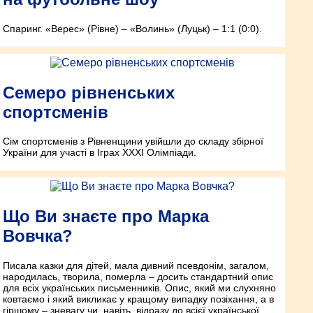
Спаринг. «Верес» (Рівне) – «Волинь» (Луцьк) – 1:1 (0:0).
Семеро рівненських
спортсменів
Сім спортсменів з Рівненщини увійшли до складу збірної
України для участі в Іграх ХХХІ Олімпіади.
Що Ви знаєте про Марка
Вовчка?
Писала казки для дітей, мала дивний псевдонім, загалом,
народилась, творила, померла – досить стандартний опис
для всіх українських письменників. Опис, який ми слухняно
ковтаємо і який викликає у кращому випадку позіхання, а в
гіршому – зневагу чи, навіть, відразу до всієї української