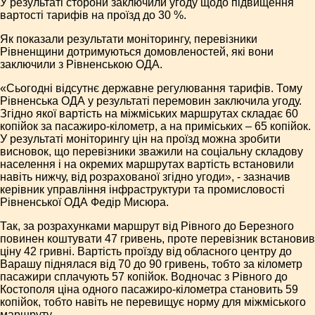
У результаті сторони заключили угоду щодо підвищення
вартості тарифів на проїзд до 30 %.
Як показали результати моніторингу, перевізники
Рівненщини дотримуються домовленостей, які вони
заключили з Рівненською ОДА.
«Сьогодні відсутнє державне регулювання тарифів. Тому
Рівненська ОДА у результаті перемовин заключила угоду.
Згідно якої вартість на міжміських маршрутах складає 60
копійок за пасажиро-кілометр, а на приміських – 65 копійок.
У результаті моніторингу цін на проїзд можна зробити
висновок, що перевізники зважили на соціальну складову
населення і на окремих маршрутах вартість встановили
навіть нижчу, від розрахованої згідно угоди», - зазначив
керівник управління інфраструктури та промисловості
Рівненської ОДА Федір Мисюра.
Так, за розрахунками маршрут від Рівного до Березного
повинен коштувати 47 гривень, проте перевізник встановив
ціну 42 гривні. Вартість проїзду від обласного центру до
Варашу піднялася від 70 до 90 гривень, тобто за кілометр
пасажири сплачують 57 копійок. Водночас з Рівного до
Костополя ціна одного пасажиро-кілометра становить 59
копійок, тобто навіть не перевищує норму для міжміського
маршруту.