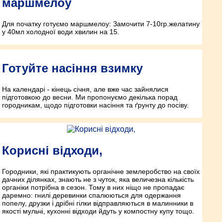
маршмелоу
Для початку готуємо маршмелоу: Замочити 7-10гр.желатину
у 40мл холодної води хвилин на 15.
Готуйте насіння взимку
На календарі - кінець січня, але вже час зайнялися
підготовкою до весни. Ми пропонуємо декілька порад
городникам, щодо підготовки насіння та ґрунту до посіву.
Корисні відходи,
Городники, які практикують органічне землеробство на своїх
дачних ділянках, знають не з чуток, яка величезна кількість
органіки потрібна в сезон. Тому в них ніщо не пропадає
даремно: гнилі деревинки спалюються для одержання
попелу, друзки і дрібні гілки відправляються в малинники в
якості мульчі, кухонні відходи йдуть у компостну купу тощо.