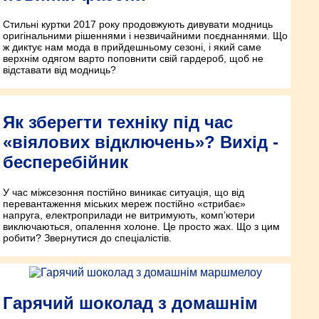
Стильні куртки 2017 року продовжують дивувати модниць
оригінальними рішеннями і незвичайними поєднаннями. Що
ж диктує нам мода в прийдешньому сезоні, і який саме
верхнім одягом варто поповнити свій гардероб, щоб не
відставати від модниць?
Як зберегти техніку під час
«віялових відключень»? Вихід -
бесперебійник
У час міжсезоння постійно виникає ситуація, що від
перевантаження міських мереж постійно «стрибає»
напруга, електроприлади не витримують, комп’ютери
виключаються, опалення холоне. Це просто жах. Що з цим
робити? Звернутися до спеціалістів.
Гарячий шоколад з домашнім