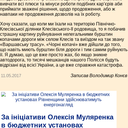
вивчати всі плюси та мінуси роботи подібних кар’єрів аби
приймати зважені рішення, щодо продовження, або ж
навпаки не продовження дозволів на їх роботу.
Хочу сказати, що коли ми їхали на територію Північно-
Клесівської ділянки Клесівського-ІІ родовища, то я побачив
страшну картину руйнування нелегальними бурштин
копачами дороги між селом Клесів та виїздом на так звану
«Варшавську трасу». «Чорні копачі» вже дійшли до того,
що навіть миють бурштин біля дороги і тим самим руйнують
її. Я думаю, що це вже просто жах, бо якщо зникне
автодорога, то тисячі мешканців нашого Полісся будуть
відрізані від всієї України, а це вже справжня катастрофа.
11.05.2017
Записав Володимир Конєв
За ініціативи Олексія Муляренка
в бюджетних установах