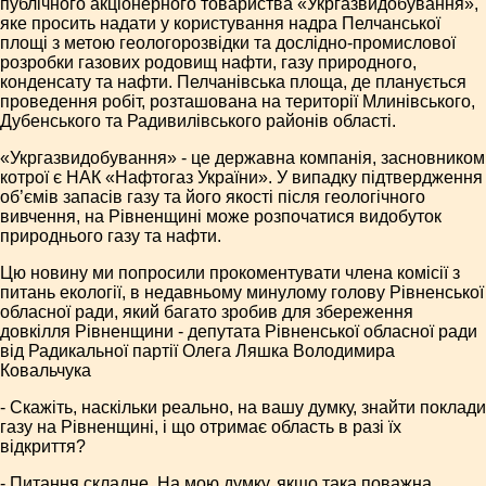
публічного акціонерного товариства «Укргазвидобування»,
яке просить надати у користування надра Пелчанської
площі з метою геологорозвідки та дослідно-промислової
розробки газових родовищ нафти, газу природного,
конденсату та нафти. Пелчанівська площа, де планується
проведення робіт, розташована на території Млинівського,
Дубенського та Радивилівського районів області.
«Укргазвидобування» - це державна компанія, засновником
котрої є НАК «Нафтогаз України». У випадку підтвердження
об’ємів запасів газу та його якості після геологічного
вивчення, на Рівненщині може розпочатися видобуток
природнього газу та нафти.
Цю новину ми попросили прокоментувати члена комісії з
питань екології, в недавньому минулому голову Рівненської
обласної ради, який багато зробив для збереження
довкілля Рівненщини - депутата Рівненської обласної ради
від Радикальної партії Олега Ляшка Володимира
Ковальчука
- Скажіть, наскільки реально, на вашу думку, знайти поклади
газу на Рівненщині, і що отримає область в разі їх
відкриття?
- Питання складне. На мою думку, якщо така поважна