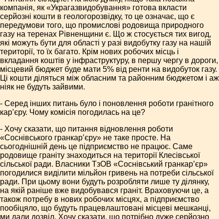
компанія, як «Украгазвидобування» готова вкласти
серйозні кошти в геологорозвідку, то це означає, що є
передумови того, що промислові родовища природного
газу на теренах Рівненщини є. Що ж стосується тих вигод,
які можуть бути для області у разі видобутку газу на нашій
території, то їх багато. Крім нових робочих місць і
вкладання коштів у інфраструктуру, в першу чергу в дороги,
місцевий бюджет буде мати 5% від ренти на видобуток газу.
Ці кошти діляться між обласним та районним бюджетом і аж
ніяк не будуть зайвими.
- Серед інших питань було і поновлення роботи гранітного
кар’єру. Чому комісія погодилась на це?
- Хочу сказати, що питання відновлення роботи
«Соснівського гранкар’єру» не таке просте. На
сьогоднішній день це підприємство не працює. Саме
родовище граніту знаходиться на території Клесівської
сільської ради. Власники ТзОВ «Соснівський гранкар’єр»
погодилися виділити мільйон гривень на потреби сільської
ради. При цьому вони будуть розробляти лише ту ділянку,
на якій раніше вже видобувався граніт. Враховуючи це, а
також потребу в нових робочих місцях, а підприємство
пообіцяло, що будуть працевлаштовані місцеві мешканці,
ми дали дозвіл. Хочу сказати, що потрібно дуже серйозно