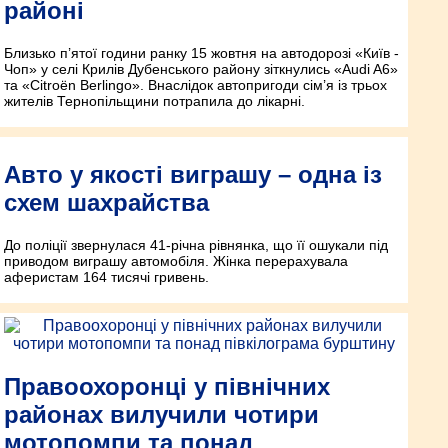
районі
Близько п’ятої години ранку 15 жовтня на автодорозі «Київ -
Чоп» у селі Крилів Дубенського району зіткнулись «Audi A6»
та «Citroën Berlingo». Внаслідок автопригоди сім’я із трьох
жителів Тернопільщини потрапила до лікарні.
Авто у якості виграшу – одна із
схем шахрайства
До поліції звернулася 41-річна рівнянка, що її ошукали під
приводом виграшу автомобіля. Жінка перерахувала
аферистам 164 тисячі гривень.
Правоохоронці у північних
районах вилучили чотири
мотопомпи та понад