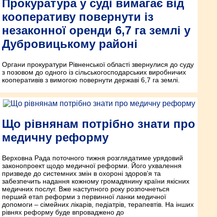
Прокуратура у суді вимагає від
кооперативу повернути із
незаконної оренди 6,7 га землі у
Дубровицькому районі
Органи прокуратури Рівненської області звернулися до суду
з позовом до одного із сільськогосподарських виробничих
кооперативів з вимогою повернути державі 6,7 га землі.
Що рівнянам потрібно знати про
медичну реформу
Верховна Рада поточного тижня розглядатиме урядовий
законопроект щодо медичної реформи. Його ухвалення
призведе до системних змін в охороні здоров’я та
забезпечить надання кожному громадянину країни якісних
медичних послуг. Вже наступного року розпочнеться
перший етап реформи з первинної ланки медичної
допомоги – сімейних лікарів, педіатрів, терапевтів. На інших
рівнях реформу буде впроваджено до