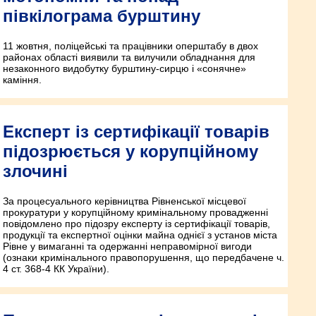
півкілограма бурштину
11 жовтня, поліцейські та працівники оперштабу в двох
районах області виявили та вилучили обладнання для
незаконного видобутку бурштину-сирцю і «сонячне»
каміння.
Експерт із сертифікації товарів
підозрюється у корупційному
злочині
За процесуального керівництва Рівненської місцевої
прокуратури у корупційному кримінальному провадженні
повідомлено про підозру експерту із сертифікації товарів,
продукції та експертної оцінки майна однієї з установ міста
Рівне у вимаганні та одержанні неправомірної вигоди
(ознаки кримінального правопорушення, що передбачене ч.
4 ст. 368-4 КК України).