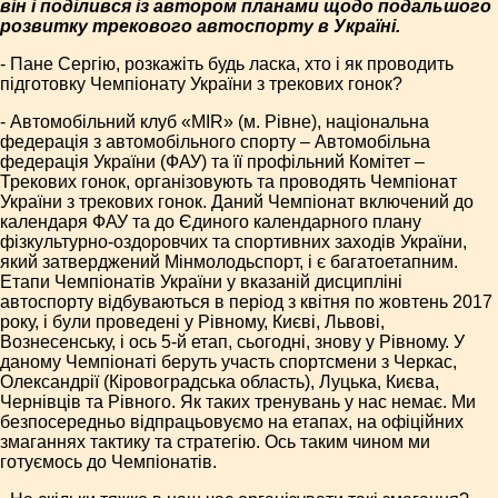
він і поділився із автором планами щодо подальшого
розвитку трекового автоспорту в Україні.
- Пане Сергію, розкажіть будь ласка, хто і як проводить
підготовку Чемпіонату України з трекових гонок?
- Автомобільний клуб «MIR» (м. Рівне), національна
федерація з автомобільного спорту – Автомобільна
федерація України (ФАУ) та її профільний Комітет –
Трекових гонок, організовують та проводять Чемпіонат
України з трекових гонок. Даний Чемпіонат включений до
календаря ФАУ та до Єдиного календарного плану
фізкультурно-оздоровчих та спортивних заходів України,
який затверджений Мінмолодьспорт, і є багатоетапним.
Етапи Чемпіонатів України у вказаній дисципліні
автоспорту відбуваються в період з квітня по жовтень 2017
року, і були проведені у Рівному, Києві, Львові,
Вознесенську, і ось 5-й етап, сьогодні, знову у Рівному. У
даному Чемпіонаті беруть участь спортсмени з Черкас,
Олександрії (Кіровоградська область), Луцька, Києва,
Чернівців та Рівного. Як таких тренувань у нас немає. Ми
безпосередньо відпрацьовуємо на етапах, на офіційних
змаганнях тактику та стратегію. Ось таким чином ми
готуємось до Чемпіонатів.