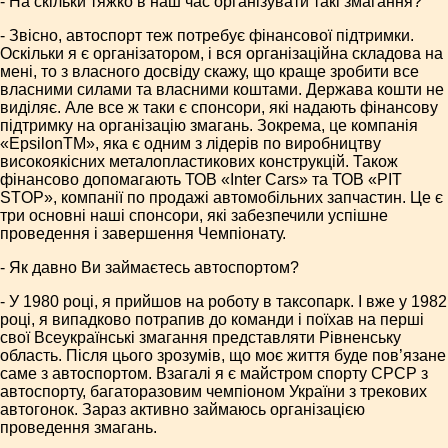
- На скільки тяжко в наш час організувати такі змагання?
- Звісно, автоспорт теж потребує фінансової підтримки.
Оскільки я є організатором, і вся організаційна складова на
мені, то з власного досвіду скажу, що краще зробити все
власними силами та власними коштами. Держава кошти не
виділяє. Але все ж таки є спонсори, які надають фінансову
підтримку на організацію змагань. Зокрема, це компанія
«EpsilonТМ», яка є одним з лідерів по виробництву
високоякісних металопластикових конструкцій. Також
фінансово допомагають ТОВ «Inter Cars» та ТОВ «PIT
STOP», компанії по продажі автомобільних запчастин. Це є
три основні наші спонсори, які забезпечили успішне
проведення і завершення Чемпіонату.
- Як давно Ви займаєтесь автоспортом?
- У 1980 році, я прийшов на роботу в таксопарк. І вже у 1982
році, я випадково потрапив до команди і поїхав на перші
свої Всеукраїнські змагання представляти Рівненську
область. Після цього зрозумів, що моє життя буде пов’язане
саме з автоспортом. Взагалі я є майстром спорту СРСР з
автоспорту, багаторазовим чемпіоном України з трекових
автогонок. Зараз активно займаюсь організацією
проведення змагань.