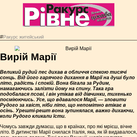
#
Ракурс житейський
Вирій Марії
Великий рудий пес дихав в обличчя спекою тисячі
сонць. Від його гарячого дихання в Марії на душі було
літо, радість і спокій. Вона бігала за Рудим,
намагаючись залізти йому на спину. Така гра
подобалася псові, і він утікав від дівчинки, тихенько
посміюючись. Усе, що вдавалося Марії, — зловити
Рудого за хвіст, ніби літо, що непомітно втікає в
осінь. Урешті-решт вона зупинялася, важко дихаючи,
коли Рудого кликали їсти.
Чомусь завжди думаєш, що в країнах, про які мрієш, вічне
літо. В дитинстві Марії снилася Італія, яка, як їй видавалося,