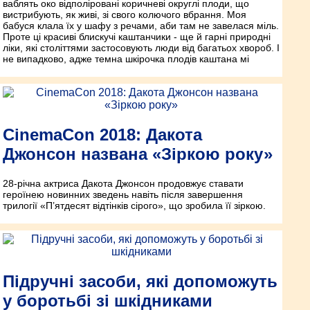
ваблять око відполіровані коричневі округлі плоди, що
вистрибують, як живі, зі свого колючого вбрання. Моя
бабуся клала їх у шафу з речами, аби там не завелася міль.
Проте ці красиві блискучі каштанчики - ще й гарні природні
ліки, які століттями застосовують люди від багатьох хвороб. І
не випадково, адже темна шкірочка плодів каштана мі
CinemaCon 2018: Дакота
Джонсон названа «Зіркою року»
28-річна актриса Дакота Джонсон продовжує ставати
героїнею новинних зведень навіть після завершення
трилогії «П’ятдесят відтінків сірого», що зробила її зіркою.
Підручні засоби, які допоможуть
у боротьбі зі шкідниками