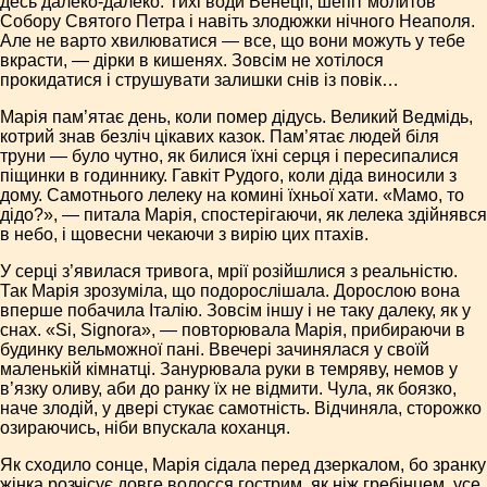
десь далеко-далеко. Тихі води Венеції, шепіт молитов
Собору Святого Петра і навіть злодюжки нічного Неаполя.
Але не варто хвилюватися — все, що вони можуть у тебе
вкрасти, — дірки в кишенях. Зовсім не хотілося
прокидатися і струшувати залишки снів із повік…
Марія пам’ятає день, коли помер дідусь. Великий Ведмідь,
котрий знав безліч цікавих казок. Пам’ятає людей біля
труни — було чутно, як билися їхні серця і пересипалися
піщинки в годиннику. Гавкіт Рудого, коли діда виносили з
дому. Самотнього лелеку на комині їхньої хати. «Мамо, то
дідо?», — питала Марія, спостерігаючи, як лелека здійнявся
в небо, і щовесни чекаючи з вирію цих птахів.
У серці з’явилася тривога, мрії розійшлися з реальністю.
Так Марія зрозуміла, що подорослішала. Дорослою вона
вперше побачила Італію. Зовсім іншу і не таку далеку, як у
снах. «Si, Signora», — повторювала Марія, прибираючи в
будинку вельможної пані. Ввечері зачинялася у своїй
маленькій кімнатці. Занурювала руки в темряву, немов у
в’язку оливу, аби до ранку їх не відмити. Чула, як боязко,
наче злодій, у двері стукає самотність. Відчиняла, сторожко
озираючись, ніби впускала коханця.
Як сходило сонце, Марія сідала перед дзеркалом, бо зранку
жінка розчісує довге волосся гострим, як ніж гребінцем, усе,