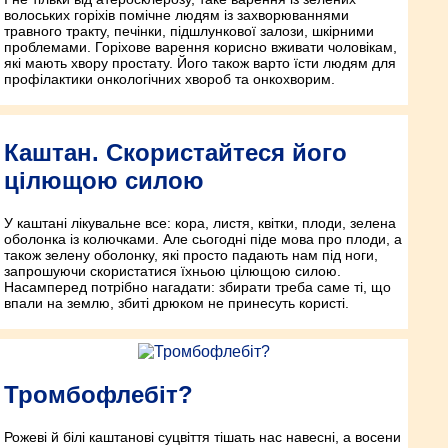
волоських горіхів помічне людям із захворюваннями
травного тракту, печінки, підшлункової залози, шкірними
проблемами. Горіхове варення корисно вживати чоловікам,
які мають хвору простату. Його також варто їсти людям для
профілактики онкологічних хвороб та онкохворим.
Каштан. Скористайтеся його
цілющою силою
У каштані лікувальне все: кора, листя, квітки, плоди, зелена
оболонка із колючками. Але сьогодні піде мова про плоди, а
також зелену оболонку, які просто падають нам під ноги,
запрошуючи скористатися їхньою цілющою силою.
Насамперед потрібно нагадати: збирати треба саме ті, що
впали на землю, збиті дрюком не принесуть користі.
Тромбофлебіт?
Рожеві й білі каштанові суцвіття тішать нас навесні, а восени