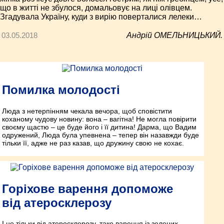
що в житті не збулося, домальовує на лиці олівцем.
Згадувала Україну, куди з вирію поверталися лелеки…
03.05.2018
Андрій ОМЕЛЬНИЦЬКИЙ.
Помилка молодості
Люда з нетерпінням чекала вечора, щоб сповістити
коханому чудову новину: вона – вагітна! Не могла повірити
своєму щастю – це буде його і її дитина! Дарма, що Вадим
одружений, Люда була упевнена – тепер він назавжди буде
тільки її, адже не раз казав, що дружину свою не кохає.
Горіхове варення допоможе
від атеросклерозу
І не тільки від атеросклерозу, таке варення із зелених