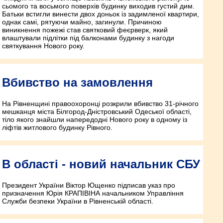
сьомого та восьмого поверхів будинку виходив густий дим.
Батьки встигли винести двох доньок із задимленої квартири,
однак самі, рятуючи майно, загинули. Причиною
виникнення пожежі став святковий феєрверк, який
влаштували підлітки під балконами будинку з нагоди
святкування Нового року.
Вбивство на замовлення
На Рівненщині правоохоронці розкрили вбивство 31-річного
мешканця міста Білгород-Дністровський Одеської області,
тіло якого знайшли напередодні Нового року в одному із
ліфтів житлового будинку Рівного.
В області - новий начальник СБУ
Президент України Віктор Ющенко підписав указ про
призначення Юрія КРАПІВІНА начальником Управління
Служби безпеки України в Рівненській області.