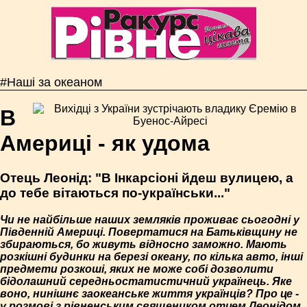
#Наші за океаном
В
Америці - як удома
Отець Леонід: "В Інкарсіоні йдеш вулицею, а
до тебе вітаються по-українськи..."
Чи не найбільше наших земляків проживає сьогодні у
Південній Америці. Повертатися на Батьківщину не
збираються, бо живуть відносно заможно. Мають
розкішні будинки на березі океану, по кілька авто, інші
предмети розкоші, яких не може собі дозволити
бідолашний середньостатистичний українець. Яке
воно, нинішнє заокеанське життя українців? Про це -
у розмові з рівненським священиком отцем Леонідом.