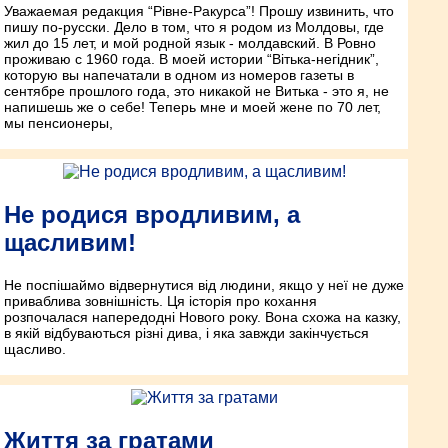
Уважаемая редакция “Рівне-Ракурсa”! Прошу извинить, что
пишу по-русски. Дело в том, что я родом из Молдовы, где
жил до 15 лет, и мой родной язык - молдавский. В Ровно
проживаю с 1960 года. В моей истории “Вітька-негідник”,
которую вы напечатали в одном из номеров газеты в
сентябре прошлого года, это никакой не Витька - это я, не
напишешь же о себе! Теперь мне и моей жене по 70 лет,
мы пенсионеры,
Не родися вродливим, а
щасливим!
Не поспішаймо відвернутися від людини, якщо у неї не дуже
приваблива зовнішність. Ця історія про кохання
розпочалася напередодні Нового року. Вона схожа на казку,
в якій відбуваються різні дива, і яка завжди закінчується
щасливо.
Життя за гратами