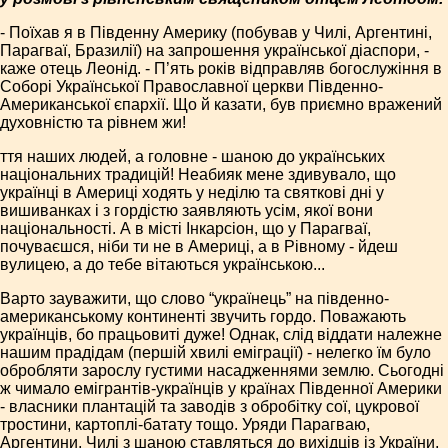
- Поїхав я в Південну Америку (побував у Чилі, Аргентині,
Парагваї, Бразилії) на запрошення української діаспори, -
каже отець Леонід. - П’ять років відправляв богослужіння в
Соборі Української Православної церкви Південно-
Американської єпархії. Що й казати, був приємно вражений
духовністю та рівнем жи!
ття наших людей, а головне - шаною до українських
національних традицій! Неабияк мене здивувало, що
українці в Америці ходять у неділю та святкові дні у
вишиванках і з гордістю заявляють усім, якої вони
національності. А в місті Інкарсіон, що у Парагваї,
почуваєшся, ніби ти не в Америці, а в Рівному - йдеш
вулицею, а до тебе вітаються українською...
Варто зауважити, що слово “українець” на південно-
американському континенті звучить гордо. Поважають
українців, бо працьовиті дуже! Однак, слід віддати належне
нашим прадідам (першій хвилі еміграції) - нелегко їм було
обробляти зарослу густими насадженнями землю. Сьогодні
ж чимало емігрантів-українців у країнах Південної Америки
- власники плантацій та заводів з обробітку сої, цукрової
тростини, картоплі-батату тощо. Уряди Парагваю,
Аргентини, Чилі з шаною ставляться до вихідців із України,