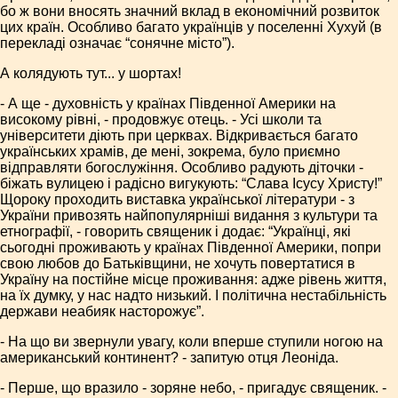
бо ж вони вносять значний вклад в економічний розвиток
цих країн. Особливо багато українців у поселенні Хухуй (в
перекладі означає “сонячне місто”).
А колядують тут... у шортах!
- А ще - духовність у країнах Південної Америки на
високому рівні, - продовжує отець. - Усі школи та
університети діють при церквах. Відкривається багато
українських храмів, де мені, зокрема, було приємно
відправляти богослужіння. Особливо радують діточки -
біжать вулицею і радісно вигукують: “Слава Ісусу Христу!”
Щороку проходить виставка української літератури - з
України привозять найпопулярніші видання з культури та
етнографії, - говорить священик і додає: “Українці, які
сьогодні проживають у країнах Південної Америки, попри
свою любов до Батьківщини, не хочуть повертатися в
Україну на постійне місце проживання: адже рівень життя,
на їх думку, у нас надто низький. І політична нестабільність
держави неабияк насторожує”.
- На що ви звернули увагу, коли вперше ступили ногою на
американський континент? - запитую отця Леоніда.
- Перше, що вразило - зоряне небо, - пригадує священик. -