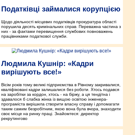
Податківці займалися корупцією
Щодо діяльності місцевих податківців прокуратура області
порушила десять кримінальних справ. Переважна частина з
них - за фактами перевищення службових повноважень
працівниками податкової служби.
Людмила Кушнір: «Кадри
вирішують все!»
Вісім років тому великі підприємства в Рівному закривалися,
кваліфіковані кадри залишалися без роботи. Хтось подався
на заробітки за кордон, хтось - на біржу, а ця тендітна і
здавалося б слабка жінка із вищою освітою інженера-
програміста вирішила створити власну справу і допомагати
таким самим безробітним, якою вона була вчора, знаходити
своє місце на ринку праці. Знайомтеся: директор
рекрутингово