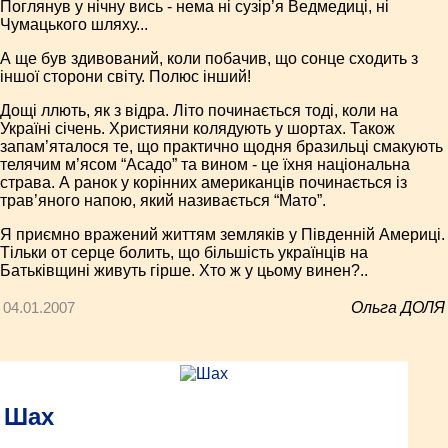
Поглянув у нічну вись - нема ні сузір’я Ведмедиці, ні
Чумацького шляху...
А ще був здивований, коли побачив, що сонце сходить з
іншої сторони світу. Полюс інший!
Дощі ллють, як з відра. Літо починається тоді, коли на
Україні січень. Християни колядують у шортах. Також
запам’яталося те, що практично щодня бразильці смакують
телячим м’ясом “Асадо” та вином - це їхня національна
страва. А ранок у корінних американців починається із
трав’яного напою, який називається “Мато”.
Я приємно вражений життям земляків у Південній Америці.
Тільки от серце болить, що більшість українців на
Батьківщині живуть гірше. Хто ж у цьому винен?..
04.01.2007
Ольга ДОЛЯ
Шах