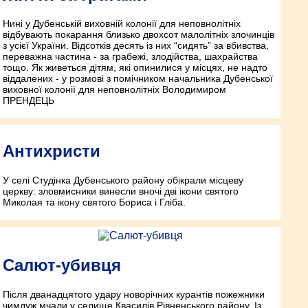
Нині у Дубенській виховній колонії для неповнолітніх
відбувають покарання близько двохсот малолітніх злочинців
з усієї України. Відсотків десять із них “сидять” за вбивства,
переважна частина - за грабежі, злодійства, шахрайства
тощо. Як живеться дітям, які опинилися у місцях, не надто
віддалених - у розмові з помічником начальника Дубенської
виховної колонії для неповнолітніх Володимиром
ПРЕНДЕЦЬ
Антихристи
У селі Студінка Дубенського району обікрали місцеву
церкву: зловмисники винесли вночі дві ікони святого
Миколая та ікону святого Бориса і Гліба.
Салют-убивця
Після дванадцятого удару новорічних курантів пожежники
чимдуж мчали у селище Квасилів Рівненського району. Із