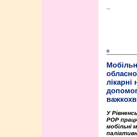
...
¤
Мобільн
обласно
лікарні
допомо
важкохв
У Рівненсь
РОР працю
мобільні 
паліативн