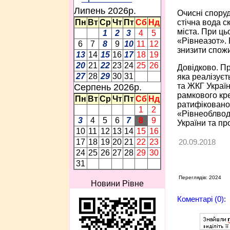
Липень 2026p.
Очисні споруд
стічна вода с
Пн
Вт
Ср
Чт
Пт
Сб
Нд
міста. При ць
1
2
3
4
5
«Рівнеазот». 
6
7
8
9
10
11
12
знизити спожи
13
14
15
16
17
18
19
20
21
22
23
24
25
26
Довідково. Пр
27
28
29
30
31
яка реалізуєт
та ЖКГ Україн
Серпень 2026p.
рамкового кре
Пн
Вт
Ср
Чт
Пт
Сб
Нд
ратифіковано
1
2
«Рівнеоблводо
3
4
5
6
7
8
9
України та пр
10
11
12
13
14
15
16
20.09.2018
17
18
19
20
21
22
23
24
25
26
27
28
29
30
31
Переглядів: 2024
Новини Рівне
Коментарі (0):