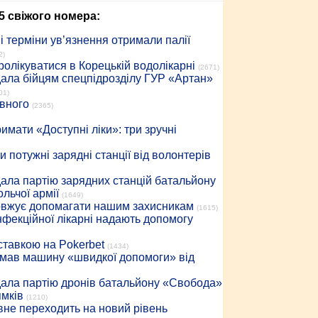
5 свіжого номера:
 терміни ув’язнення отримали палії
2)
ролікуватися в Корецькій водолікарні
(2671)
дала бійцям спецпідрозділу ГУР «Артан»
01)
івного
(2365)
имати «Доступні ліки»: три зручні
 потужні зарядні станції від волонтерів
дала партію зарядних станцій батальйону
льчої армії
(1649)
довжує допомагати нашим захисникам
(1615)
інфекційної лікарні надають допомогу
 ставкою на Pokerbet
(1434)
римав машину «швидкої допомоги» від
дала партію дронів батальйону «Свобода»
ямків
(1210)
вне переходить на новий рівень