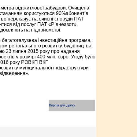
ілометра від житлової забудови. Очищена
постачанням користуються 90%абонентів
тво перекачує на очисні споруди ПАТ
итися від послуг ПАТ «Рівнеазот»,
ідомляють на підприємстві.
 багатогалузева інвестиційна програма,
ом регіонального розвитку, будівництва
ною 23 липня 2015 року про надання
ктів у розмірі 400 млн. євро. Угоду було
 2016 року РОВКП ВКГ
розвитку муніципальної інфраструктури
овідведення».
Версія для друку