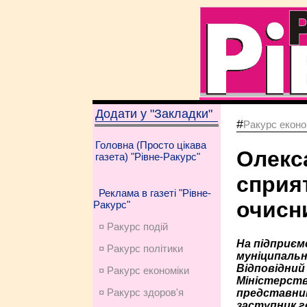
Додати у "Закладки"
#
Ракурс еконо
Головна (Просто цікава
Олекс
газета) "Рівне-Ракурс"
сприят
Реклама в газеті "Рівне-
очисн
Ракурс"
¤ Ракурс подій
На підприєм
¤ Ракурс політики
муніципальн
Відповідний
¤ Ракурс економiки
Міністерств
¤ Ракурс здоров'я
представник
заступник г