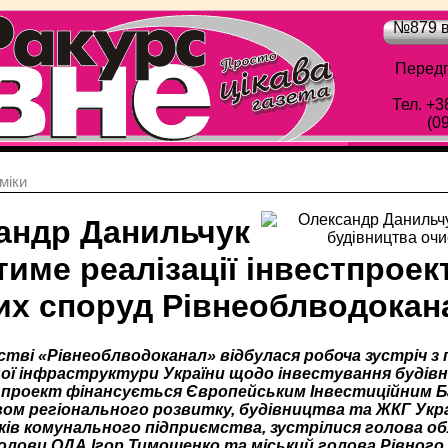
№879 в
Передп
Тел. +3
(0
мiки
андр Данильчук
име реалізації інвестпроек
их споруд Рівнеоблводокан
стві «Рівнеоблводоканал» відбулася робоча зустріч 
ої інфраструктури України щодо інвестування будівни
 проект фінансується Європейським Інвестиційним Ба
ом регіонального розвитку, будівництва та ЖКГ Украї
ів комунального підприємства, зустрілися голова об
олови ОДА Ігор Тимошенко та міський голова Рівного