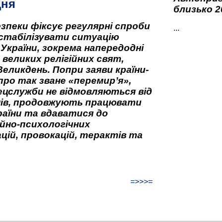
дня
близько 2
зпеки фіксує регулярні спроби
...
стабілізувати ситуацію
 України, зокрема напередодні
 великих релігійних свят,
Великдень. Попри заяви країни-
про так зване «перемир’я»,
ецслужби не відмовляються від
нів, продовжують працювати
аїни та вдаватися до
йно-психологічних
цій, провокацій, терактів та
=>>>=