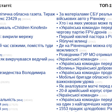
татті:
ТОП-1
ітична обласна газета. Тираж
• За матеріалами СБУ реальні
екс 23429
військових авто у Рівному
[0]
(36044)
(269
• Хто і на яких умовах може п
8213)
иваль «Children Kinofest»
• «Українська команда» пере
чергову партію FPV-дронів
(25
: викрили мережу
• Перший ювілей пастора з Р
• Яблучні млинці
(2042)
 час свіжими, помістіть туди
• Де на Рівненщині можна отр
можливості
(2009)
• Розвідники ГУР МО отримали
5]
(27281)
: як викручувався ведучий
«Української команди»
[964]
(1656)
• «Українська команда» пере
«Волинь» Української доброво
президенства Володимира
• «Українська команда» про
• Мобільні бригади обласної 
важкохворим удома
(26265)
(1465)
• Як аналізувати матчі перед
• 20-й армійський корпус от
«Української команди»
(1340)
ральність
• «Українська команда» пере
[964]
(18040)
я
на один з найгарячіших напр
[965]
(17525)
і
• 1553 працює цілодобово: Рі
[965]
(17215)