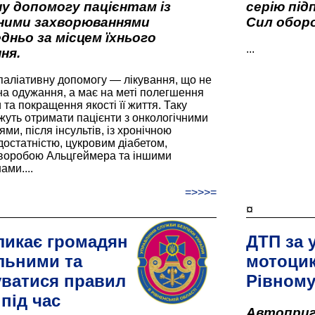
у допомогу пацієнтам із
серію під
вними захворюваннями
Сил оборо
дньо за місцем їхнього
...
ня.
паліативну допомогу — лікування, що не
а одужання, а має на меті полегшення
та покращення якості її життя. Таку
жуть отримати пацієнти з онкологічними
и, після інсультів, із хронічною
остатністю, цукровим діабетом,
хворобою Альцгеймера та іншими
ами....
=>>>=
¤
ликає громадян
ДТП за 
льними та
мотоцик
ватися правил
Рівном
під час
Автоприго