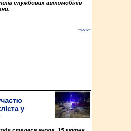
палів службових автомобілів
ни.
=>>>=
участю
ліста у
у
да сталася вчора, 15 квітня,