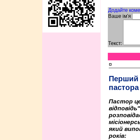
Додайте коме
Ваше ім'я
Текст:
¤
Перший
пастора
Пастор це
відповідь
розповіда
місіонерсь
який випо
років: