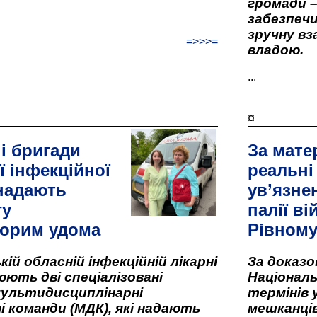
громади –
забезпеч
зручну вз
=>>>=
владою.
...
¤
і бригади
За мате
ї інфекційної
реальні
 надають
ув’язне
гу
палії ві
орим удома
Рівном
кій обласній інфекційній лікарні
За доказ
ють дві спеціалізовані
Національ
мультидисциплінарні
термінів 
і команди (МДК), які надають
мешканців