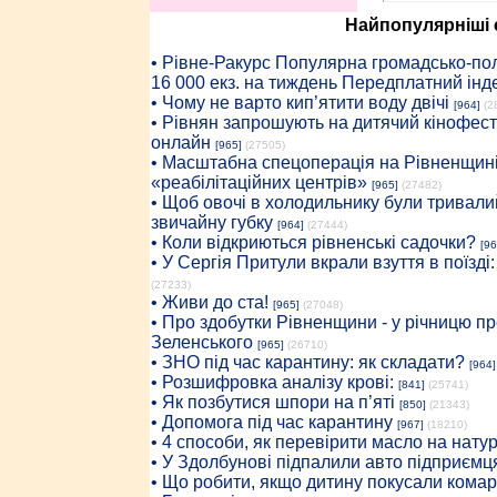
Найпопулярніші с
• Рiвне-Ракурс Популярна громадсько-пол
16 000 екз. на тиждень Передплатний інд
• Чому не варто кип’ятити воду двічі
[964]
(2
• Рівнян запрошують на дитячий кінофест
онлайн
[965]
(27505)
• Масштабна спецоперація на Рівненщині
«реабілітаційних центрів»
[965]
(27482)
• Щоб овочі в холодильнику були тривалий
звичайну губку
[964]
(27444)
• Коли відкриються рівненські садочки?
[96
• У Сергія Притули вкрали взуття в поїзді
(27233)
• Живи до ста!
[965]
(27048)
• Про здобутки Рівненщини - у річницю 
Зеленського
[965]
(26710)
• ЗНО під час карантину: як складати?
[964]
• Розшифровка аналізу крові:
[841]
(25741)
• Як позбутися шпори на п’яті
[850]
(21343)
• Допомога під час карантину
[967]
(18210)
• 4 способи, як перевірити масло на нату
• У Здолбунові підпалили авто підприємц
• Що робити, якщо дитину покусали комар