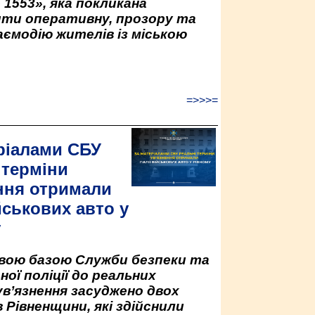
 1553», яка покликана
ити оперативну, прозору та
аємодію жителів із міською
=>>>=
ріалами СБУ
 терміни
ння отримали
йськових авто у
у
овою базою Служби безпеки та
ної поліції до реальних
ув’язнення засуджено двох
 Рівненщини, які здійснили