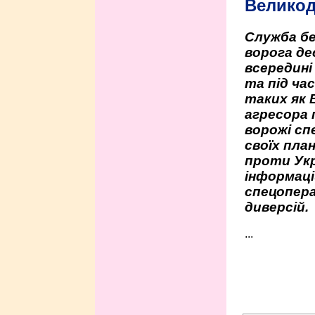
Велико
Служба бе
ворога де
всередині
та під час
таких як 
агресора 
ворожі сп
своїх пла
проти Укр
інформаці
спецопера
диверсій.
...