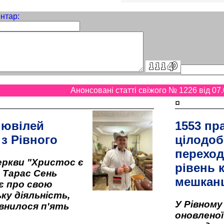
нтар:
Анонсовані статті свіжого № 1226 від 07.
¤
 ювілей
1553 пр
 з Рівного
цілодоб
переход
ркви "Христос є
рівень к
" Тарас Сень
мешкан
є про свою
ку діяльність,
У Рівном
внилося п'ять
оновленої 