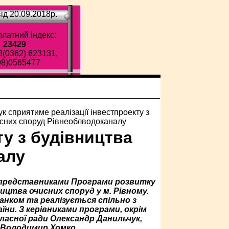
ід 20.09.2018p.
латний індекс:
23429
8(0362) 623131,
98)0565477
ту з будівництва
алу
з представниками Програми розвитку
цтва очисних споруд у м. Рівному.
нком та реалізується спільно з
ни. З керівниками програми, окрім
ласної ради Олександр Данильчук,
 Володимир Хомко.