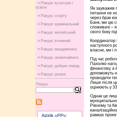
¤ Ракурс культури і
освіти
Як зауважив 
питання не но
¤ Ракурс спорту
через брак ко
Банк, ми цю с
¤ Ракурс кримінальний
споживачі – я
свого боку пі
¤ Ракурс житейський
Координатор 
¤ Ракурс інтимний
наступного р
¤ Ракурс мандрівника
власне, ми і 
¤ Ракурс незвичайного
Під час робоч
Пахолко нагол
¤ Ракурс добрих порад
фінансову, а 
допоможуть на
¤ Ракурс розваг
проводити те
Лише після ць
Пошук
оцінюють у 33
Однак це лише
муніципальної
Рівному та Кв
каналізаційно
рамках проект
Архів «РР»: