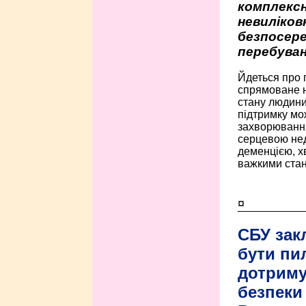
комплексн
невиліко
безпосере
перебуван
Йдеться про 
спрямоване н
стану людини 
підтримку мо
захворюванням
серцевою нед
деменцією, 
важкими стан
¤
СБУ зак
бути пи
дотриму
безпеки 