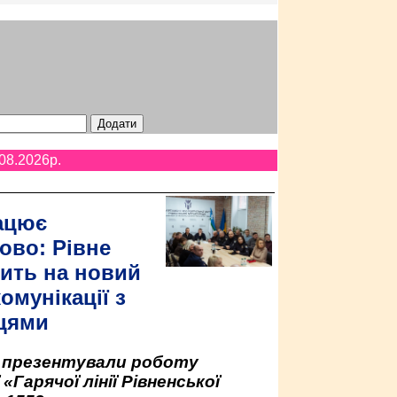
08.2026p.
ацює
ово: Рівне
ить на новий
омунікації з
цями
у презентували роботу
«Гарячої лінії Рівненської