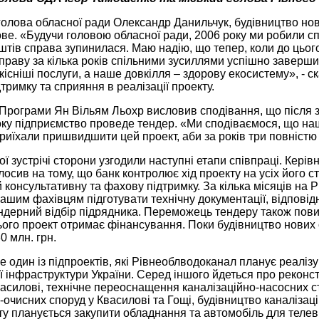
голова обласної ради Олександр Данильчук, будівництво но
ве. «Будучи головою обласної ради, 2006 року ми робили сп
штів справа зупинилася. Маю надію, що тепер, коли до цьо
праву за кілька років спільними зусиллями успішно заверши
кісніші послуги, а наше довкілля – здорову екосистему», - 
дтримку та сприяння в реалізації проекту.
Програми Ян Вільям Льохр висловив сподівання, що після з
оку підприємство проведе тендер. «Ми сподіваємося, що на
приїхали пришвидшити цей проект, аби за років три повністю 
ої зустрічі сторони узгодили наступні етапи співпраці. Кер
осив на тому, що банк контролює хід проекту на усіх його с
й консультативну та фахову підтримку. За кілька місяців на 
шим фахівцям підготувати технічну документації, відповідн
ндерний відбір підрядника. Переможець тендеру також пови
ого проект отримає фінансування. Поки будівництво нових 
0 млн. грн.
 один із підпроектів, які Рівнеоблводоканал планує реаліз
 інфраструктури України. Серед іншого йдеться про реконст
асилові, технічне переоснащення каналізаційно-насосних ст
-очисних споруд у Квасилові та Гощі, будівництво каналізаці
у планується закупити обладнання та автомобіль для телевіз