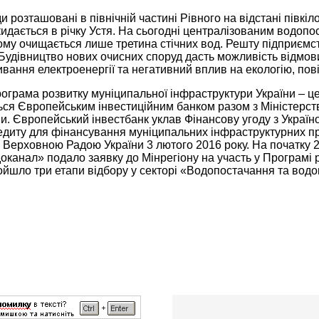
и розташовані в північній частині Рівного на відстані півк
кидається в річку Устя. На сьогодні централізованим водо
ому очищається лише третина стічних вод. Решту підприємс
Будівництво нових очисних споруд дасть можливість відмов
вання електроенергії та негативний вплив на екологію, пов
ограма розвитку муніципальної інфраструктури України – це
ься Європейським інвестиційним банком разом з Міністерств
и. Європейський інвестбанк уклав Фінансову угоду з Украї
диту для фінансування муніципальних інфраструктурних прое
 Верховною Радою України 3 лютого 2016 року. На початку
канал» подало заявку до Мінрегіону на участь у Програмі 
ойшло три етапи відбору у секторі «Водопостачання та вод