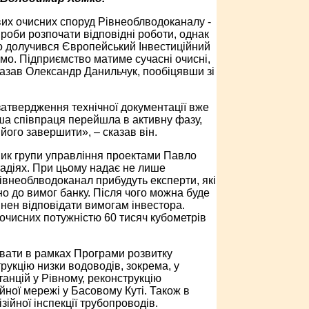
вих очисних споруд Рівнеоблводоканалу -
роби розпочати відповідні роботи, однак
го долучився Європейський Інвестиційний
мо. Підприємство матиме сучасні очисні,
сказав Олександр Данильчук, пообіцявши зі
атвердження технічної документації вже
ша співпраця перейшла в активну фазу,
його завершити», – сказав він.
івник групи управління проектами Павло
тадіях. При цьому надає не лише
Рівнеоблводоканал прибудуть експерти, які
о до вимог банку. Після чого можна буде
нен відповідати вимогам інвестора.
очисних потужністю 60 тисяч кубометрів
увати в рамках Програми розвитку
рукцію низки водоводів, зокрема, у
анцій у Рівному, реконструкцію
йної мережі у Басовому Куті. Також в
ійної інспекції трубопроводів.