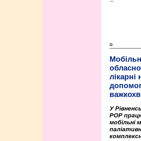
¤
Мобільн
обласно
лікарні
допомо
важкохв
У Рівненсь
РОР працю
мобільні 
паліативн
комплексн