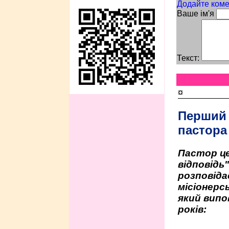
Додайте коме
Ваше ім'я
Текст:
¤
Перший
пастора
Пастор це
відповідь
розповіда
місіонерсь
який випо
років:
...