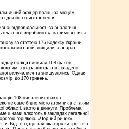
ільничний офіцер поліції за місцем
ат для його виготовлення.
вної відповідальності за аналогічні
 власного виробництва на зимові свята.
анову за статтею 176 Кодексу України
когольний напій знищили, а апарат
ідділу поліції виявили 108 фактів
 кожним із вказаних фактів складено
апої вилучалися та знищувались. Однак
озмірі до 170 гривень.
канців 108 виявлених фактів
ко не саме бідне місто атомників є таким
ої області, варто відкинути. Проблема
ме цінами алкоголь в закладах легальної
дорогою горілкою. «Чорний ринок»
сти. Від того, що пляшка горілки зросте в
ться. Просто стане більше тих, хто буде