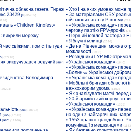
ітична обласна газета. Тираж
• Хто і на яких умовах може п
екс 23429
• За матеріалами СБУ реальні
[0]
(35935)
військових авто у Рівному
8148)
(262
иваль «Children Kinofest»
• «Українська команда» пере
чергову партію FPV-дронів
(24
: викрили мережу
• Перший ювілей пастора з Р
• Яблучні млинці
(2030)
 час свіжими, помістіть туди
• Де на Рівненщині можна отр
можливості
(1998)
• Розвідники ГУР МО отримали
5]
(27218)
: як викручувався ведучий
«Української команди»
[964]
(1646)
• «Українська команда» пере
«Волинь» Української доброво
президенства Володимира
• «Українська команда» про
• Мобільні бригади обласної 
важкохворим удома
(26204)
(1453)
• Як аналізувати матчі перед
• 20-й армійський корпус от
«Української команди»
(1325)
ральність
• «Українська команда» пере
[964]
(18022)
я
на один з найгарячіших напр
[965]
(17513)
і
• 1553 працює цілодобово: Рі
[965]
(17206)
комунікації з мешканцями
(1143
опередили порушень за
• Як безпечно користуватися