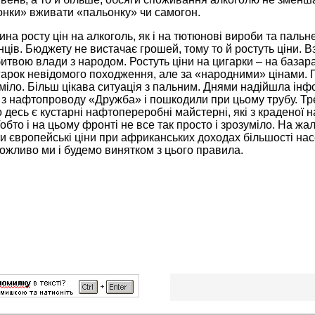
онки» вживати «пальонку» чи самогон.
на росту цін на алкоголь, як і на тютюнові вироби та пальне
нців. Бюджету не вистачає грошей, тому то й ростуть ціни. Вз
твою влади з народом. Ростуть ціни на цигарки – на базарах
гарок невідомого походження, але за «народними» цінами.
міло. Більш цікава ситуація з пальним. Днями надійшла інфо
з нафтопроводу «Дружба» і пошкодили при цьому трубу. Тре
 десь є кустарні нафто­переробні майстерні, які з краденої 
Тобто і на цьому фронті не все так просто і зрозуміло. На жа
 європейські ціни при африканських доходах більшості насе
ожливо ми і будемо винятком з цього правила.