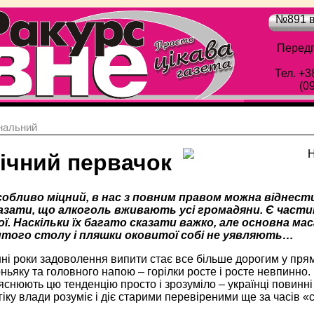
№891 в
Передп
Тел. +3
(0
нальний
ічний первачок
собливо міцний, в нас з повним правом можна віднест
азати, що алкоголь вживають усі громадяни. Є части
ї. Наскільки їх багато сказати важко, але основна ма
того столу і пляшки оковитої собі не уявляють…
ні роки задоволення випити стає все більше дорогим у прям
оньяку та головного напою – горілки росте і росте невпинно.
снюють цю тенденцію просто і зрозуміло – українці повинні
огіку влади розуміє і діє старими перевіреними ще за часів 