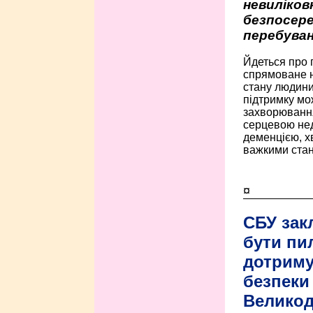
невиліко
безпосере
перебуван
Йдеться про 
спрямоване н
стану людини 
підтримку мо
захворюванням
серцевою нед
деменцією, 
важкими стан
¤
СБУ зак
бути пи
дотриму
безпеки 
Велико