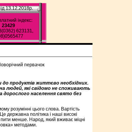
ід 13.12.2018p.
латний індекс:
23429
8(0362) 623131,
98)0565477
и до продуктів життєво необхідних.
на людей, які свідомо не споживають
са дорослого населення свято без
ому розумінні цього слова. Вартість
 Це державна політика і наші високі
 пити менше. Народ, який вживає міцні
«совка» методами.