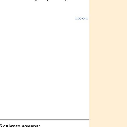
=>>>=
5 свіжого номера: