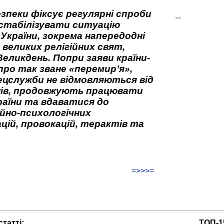
зпеки фіксує регулярні спроби
...
стабілізувати ситуацію
 України, зокрема напередодні
 великих релігійних свят,
Великдень. Попри заяви країни-
про так зване «перемир’я»,
ецслужби не відмовляються від
нів, продовжують працювати
аїни та вдаватися до
йно-психологічних
цій, провокацій, терактів та
=>>>=
татті:
ТОП-1