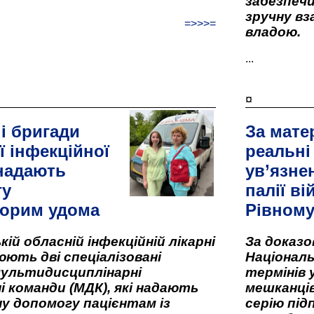
забезпеч
зручну вз
=>>>=
владою.
...
¤
і бригади
За мате
ї інфекційної
реальні
 надають
ув’язне
гу
палії ві
орим удома
Рівном
кій обласній інфекційній лікарні
За доказ
ють дві спеціалізовані
Національ
мультидисциплінарні
термінів 
і команди (МДК), які надають
мешканців
у допомогу пацієнтам із
серію під