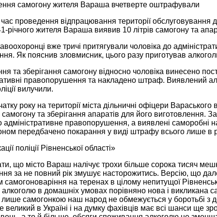
ення самогону жителя Вараша вчетверте оштрафували
д час проведення відпрацювання території обслуговування д
-річного жителя Вараша виявив 10 літрів самогону та апар
авоохоронці вже тричі притягували чоловіка до адміністрати
ня. Як пояснив зловмисник, цього разу приготував алкоголь
ня та зберігання самогону відносно чоловіка винесено пост
ративні правопорушення та накладено штраф. Виявлений ал
ліції вилучили.
чатку року на території міста дільничні офіцери Вараського в
самогону та зберігання апаратів для його виготовлення. За
о адміністративне правопорушення, а виявлені саморобні н
аконом передбачено покарання у виді штрафу всього лише в р
ації поліції Рівненської області»
ти, що місто Вараш налічує трохи більше сорока тисяч меш
ня за не повний рік змушує насторожитись. Версію, що дале
м самогоноваріння на теренах в цілому непитущої Рівненськ
алкоголю в домашніх умовах порівняно нова і викликана са
а лише самогонкою наш народ не обмежується у боротьбі з 
 великий в Україні і на думку фахівців має всі шанси ще зро
ривень, а то й більше, обсяги споживання алкоголю не зменша