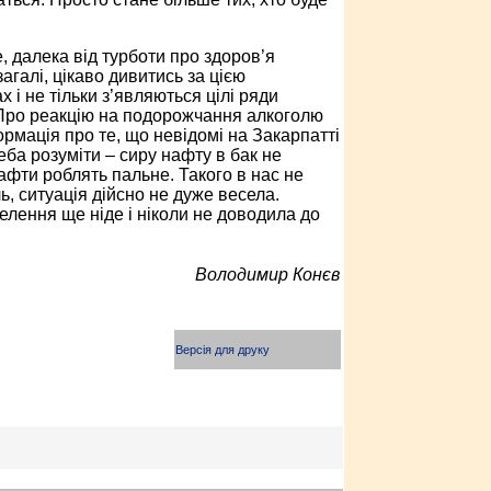
, далека від турботи про здоров’я
агалі, цікаво дивитись за цією
 і не тільки з’являються цілі ряди
 Про реакцію на подорожчання алкоголю
рмація про те, що невідомі на Закарпатті
ба розуміти – сиру нафту в бак не
нафти роблять пальне. Такого в нас не
ль, ситуація дійсно не дуже весела.
лення ще ніде і ніколи не доводила до
Володимир Конєв
Версія для друку