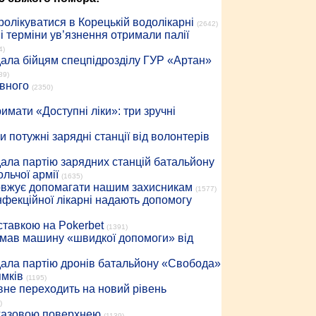
ролікуватися в Корецькій водолікарні
(2642)
 терміни ув’язнення отримали палії
4)
дала бійцям спецпідрозділу ГУР «Артан»
89)
івного
(2350)
имати «Доступні ліки»: три зручні
 потужні зарядні станції від волонтерів
дала партію зарядних станцій батальйону
льчої армії
(1635)
довжує допомагати нашим захисникам
(1577)
інфекційної лікарні надають допомогу
 ставкою на Pokerbet
(1391)
римав машину «швидкої допомоги» від
дала партію дронів батальйону «Свобода»
ямків
(1195)
вне переходить на новий рівень
)
 газовою поверхнею
(1139)