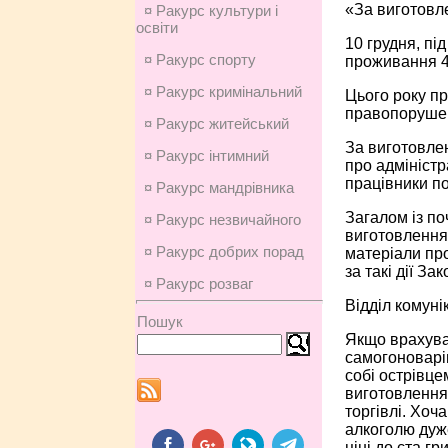
«За виготовл
¤ Ракурс культури і
освіти
10 грудня, пі
¤ Ракурс спорту
проживання 41
¤ Ракурс кримінальний
Цього року пр
правопорушен
¤ Ракурс житейський
За виготовлен
¤ Ракурс інтимний
про адмініст
працівники по
¤ Ракурс мандрівника
Загалом із по
¤ Ракурс незвичайного
виготовлення 
¤ Ракурс добрих порад
матеріали пр
за такі дії З
¤ Ракурс розваг
Відділ комунік
Пошук
Якщо врахува
самогоноварін
собі острівце
виготовлення 
торгівлі. Хоч
алкоголю дуже
ціні до ста г