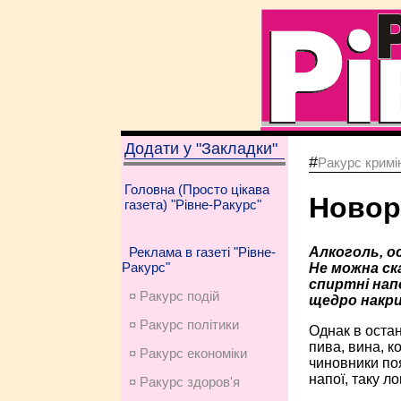
Додати у "Закладки"
#
Ракурс кримі
Головна (Просто цікава
Новор
газета) "Рівне-Ракурс"
Алкоголь, о
Реклама в газеті "Рівне-
Ракурс"
Не можна ск
спиртні напо
¤ Ракурс подій
щедро накри
¤ Ракурс політики
Однак в остан
пива, вина, к
¤ Ракурс економiки
чиновники поя
напої, таку л
¤ Ракурс здоров'я