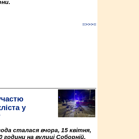
ни.
=>>>=
участю
ліста у
у
да сталася вчора, 15 квітня,
0 години на вулиці Соборній.