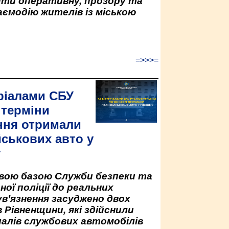
ити оперативну, прозору та
аємодію жителів із міською
=>>>=
ріалами СБУ
 терміни
ння отримали
йськових авто у
у
овою базою Служби безпеки та
ної поліції до реальних
ув’язнення засуджено двох
 Рівненщини, які здійснили
палів службових автомобілів