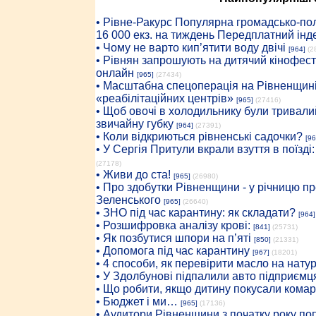
• Рiвне-Ракурс Популярна громадсько-пол
16 000 екз. на тиждень Передплатний інд
• Чому не варто кип’ятити воду двічі
[964]
(2
• Рівнян запрошують на дитячий кінофест
онлайн
[965]
(27434)
• Масштабна спецоперація на Рівненщині
«реабілітаційних центрів»
[965]
(27416)
• Щоб овочі в холодильнику були тривалий
звичайну губку
[964]
(27391)
• Коли відкриються рівненські садочки?
[96
• У Сергія Притули вкрали взуття в поїзді
(27178)
• Живи до ста!
[965]
(26980)
• Про здобутки Рівненщини - у річницю 
Зеленського
[965]
(26640)
• ЗНО під час карантину: як складати?
[964]
• Розшифровка аналізу крові:
[841]
(25731)
• Як позбутися шпори на п’яті
[850]
(21331)
• Допомога під час карантину
[967]
(18201)
• 4 способи, як перевірити масло на нату
• У Здолбунові підпалили авто підприємц
• Що робити, якщо дитину покусали комар
• Бюджет і ми…
[965]
(17136)
• Аудитори Рівненщини з початку року п