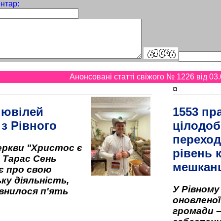
нтар:
Анонсовані статті свіжого № 1226 від 03.
¤
 ювілей
1553 пр
 з Рівного
цілодоб
переход
ркви "Христос є
рівень к
" Тарас Сень
мешкан
є про свою
ку діяльність,
У Рівном
внилося п'ять
оновленої 
громади –