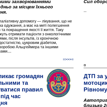
вними захворюваннями
Сил оборо
дньо за місцем їхнього
...
ня.
паліативну допомогу — лікування, що не
а одужання, а має на меті полегшення
та покращення якості її життя. Таку
жуть отримати пацієнти з онкологічними
и, після інсультів, із хронічною
остатністю, цукровим діабетом,
хворобою Альцгеймера та іншими
ами....
=>>>=
¤
ликає громадян
ДТП за 
льними та
мотоцик
ватися правил
Рівном
під час
Автоприго
дня
близько 2