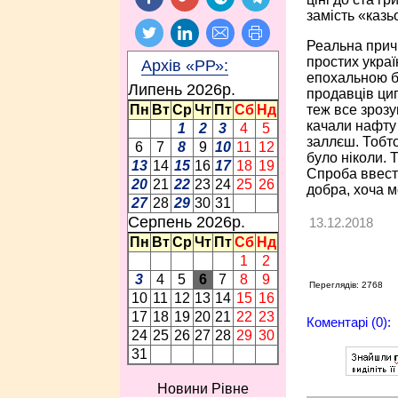
замість «казь
Реальна причи
простих украї
Архів «РР»:
епохальною би
Липень 2026p.
продавців ци
теж все зрозу
Пн
Вт
Ср
Чт
Пт
Сб
Нд
качали нафту 
1
2
3
4
5
заллєш. Тобто
6
7
8
9
10
11
12
було ніколи. 
13
14
15
16
17
18
19
Спроба ввести
20
21
22
23
24
25
26
добра, хоча м
27
28
29
30
31
Серпень 2026p.
13.12.2018
Пн
Вт
Ср
Чт
Пт
Сб
Нд
1
2
3
4
5
6
7
8
9
Переглядів: 2768
10
11
12
13
14
15
16
17
18
19
20
21
22
23
Коментарі (0):
24
25
26
27
28
29
30
31
Новини Рівне