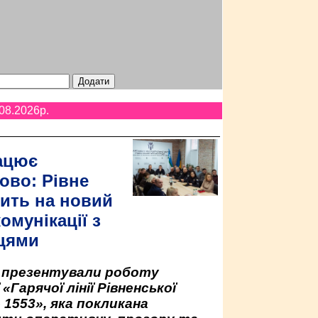
08.2026p.
ацює
ово: Рівне
ить на новий
омунікації з
цями
у презентували роботу
«Гарячої лінії Рівненської
 1553», яка покликана