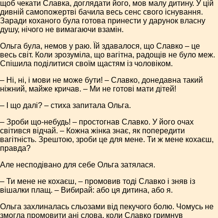
щоб чекати Славка, доглядати його, мов малу дитину. У цій
дивній самопожертві бачила весь сенс свого існування.
Заради коханого була готова принести у дарунок власну
душу, нічого не вимагаючи взамін.
Ольга була, немов у раю. Їй здавалося, що Славко – це
весь світ. Коли зрозуміла, що вагітна, радощів не було меж.
Спішила поділитися своїм щастям із чоловіком.
– Ні, ні, і мови не може бути! – Славко, донедавна такий
ніжний, майже кричав. – Ми не готові мати дітей!
– І що далі? – стиха запитала Ольга.
– Зроби що-небудь! – простогнав Славко. У його очах
світився відчай. – Кожна жінка знає, як попередити
вагітність. Зрештою, зроби це для мене. Ти ж мене кохаєш,
правда?
Але несподівано для себе Ольга затялася.
– Ти мене не кохаєш, – промовив тоді Славко і зняв із
вішалки плащ. – Вибирай: або ця дитина, або я.
Ольга захлиналась сльозами від пекучого болю. Чомусь не
змогла промовити ані слова, коли Славко гримнув