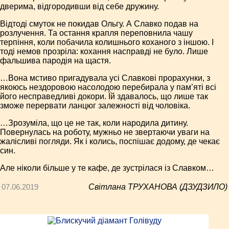
дверима, відгородивши від себе дружину.
Відтоді смуток не покидав Ольгу. А Славко подав на
розлучення. Та остання крапля переповнила чашу
терпіння, коли побачила колишнього коханого з іншою. І
тоді немов прозріла: кохання насправді не було. Лише
фальшива пародія на щастя.
…Вона мстиво пригадувала усі Славкові прорахунки, з
якоюсь нездоровою насолодою перебирала у пам’яті всі
його несправедливі докори. Їй здавалось, що лише так
зможе перервати ланцюг залежності від чоловіка.
…Зрозуміла, що це не так, коли народила дитину.
Повернулась на роботу, мужньо не звертаючи уваги на
жалісливі погляди. Як і колись, поспішає додому, де чекає
син.
Але ніколи більше у те кафе, де зустрілася із Славком…
07.06.2019
Світлана ТРУХАНОВА (ДЗУДЗИЛО)