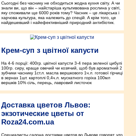
Сьогодні без часнику не обходиться жодна кухня світу. А чи
знали ви, що він – найстаріша культивована рослина у світі,
яку споживали ще 6000 років тому? Часник – це лікарська і
харчова культура, яка належить до спецій. А крім того, це
найдешевший і найефективніший природний антибіотик.
Крем-суп з цвітної капусти
На 4-6 порції: 400гр. цвітної капусти 3-4 пера зеленої цибулі
100гр. сиру, краще овечий чи козячий, щоб був ароматний 2
зубчики часнику 1ст.л. масла вершкового 1ч.л. готової гірчиці
в зернах 1шт. картоплі 0,4ч.л. мускатного горіха 100мл
вершків 10% сіль, перець, лавровий листочок
Доставка цветов Львов:
экзотические цветы от
Roza24.com.ua
Специалисты салона доставки цветов во Львове говорят, что