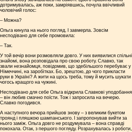
дотримувалась, аж поки, замріявшись, почула ввічливий
чоловічий голос:
– Можна?
Ольга кинула на нього погляд. І завмерла. Зовсім
несподівано для себе промовила:
– Так.
У той вечір вони розмовляли довго. У них виявилися спільні
знайомі, вона розповідала про свою роботу. Славко, так
звали незнайомця, повідомив, що здебільшого перебуває у
Німеччині, на заробітках. Бо, зрештою, до чого прикласти
руки в Україні? А жити на щось треба, тому й мусить шукати
чогось кращого на чужині.
Несподівано для себе Ольга відкрила Славкові уподобання
– він любив смачно поїсти. Тож і запросила на вечерю.
Славко погодився.
А наступного вечора прийшов знову – з великим букетом
троянд і пляшкою шампанського. І запропонував вийти за
нього заміж. Ольга довго не роздумувала – вона справді
покохала. Отак, з першого погляду. Розрахувалась з роботи,