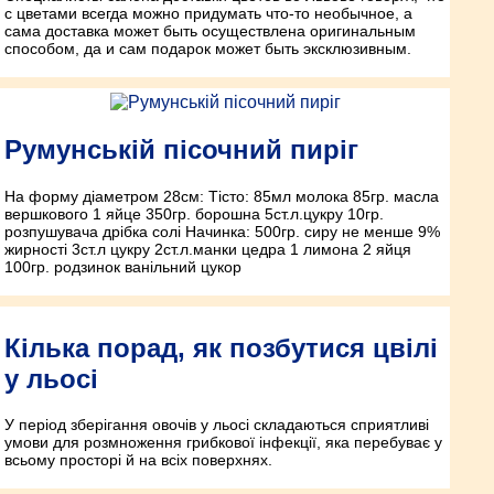
с цветами всегда можно придумать что-то необычное, а
сама доставка может быть осуществлена оригинальным
способом, да и сам подарок может быть эксклюзивным.
Румунській пісочний пиріг
На форму діаметром 28см: Тісто: 85мл молока 85гр. масла
вершкового 1 яйце 350гр. борошна 5ст.л.цукру 10гр.
розпушувача дрібка солі Начинка: 500гр. сиру не менше 9%
жирності 3ст.л цукру 2ст.л.манки цедра 1 лимона 2 яйця
100гр. родзинок ванільний цукор
Кілька порад, як позбутися цвілі
у льосі
У період зберігання овочів у льосі складаються сприятливі
умови для розмноження грибкової інфекції, яка перебуває у
всьому просторі й на всіх поверхнях.