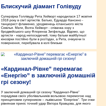
Блискучий діамант Голівуду
Суперзірка Голлівуду Рита Хейворт народилася 17 жовтня
1918 року в сім’ї артистів. Батько, Едуардо Кансино -
танцюрист фламенко, уродженець іспанського міста
Севілья. Мати, Волга Хейворт - співачка хору з
бродвейського шоу Флоренза Зигфельда. Відомо, що
артисти - народ непосидючий, тому батьки майбутньої
кінозірки постійно були в роз’їздах, а Рита, очікуючи їх
повернення, перебувала в колі близьки
«Кардинал-Рівне” перемагає
«Енергію” в заключній домашній
грі сезону!
У заключній домашній грі сезону “Кардинал-Рівне”
порадував своїх уболівальників вольовою перемогою над
принциповим суперником – львівською “Енергією”. Три очки
рівнянам приніс точний удар Віктора Кравцова, для якого