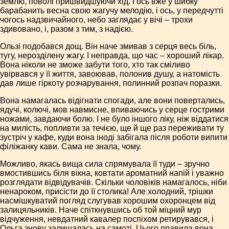
землю, поволі пришвидшуючи хід. І ось вже у шибку
барабанить весна свою жагучу мелодію, і ось, у передчутті
чогось надзвичайного, небо заглядає у вічі – трохи
здивовано, і, разом з тим, з надією.
Ользі подобався дощ. Він наче змивав з серця весь біль,
тугу, нерозділену жагу. І неправда, що час – хороший лікар.
Вона ніколи не зможе забути того, хто так сміливо
увірвався у її життя, завоював, полонив душу, а натомість
дав лише гіркоту розчарування, полинний розпач поразки.
Вона намагалась відігнати спогади, але вони повертались,
ядучі, колючі, мов навмисне, впиваючись у серце гострими
ножами, завдаючи болю. І не було іншого ліку, ніж віддатися
на милість, попливти за течією, ще й ще раз переживати ту
зустріч у кафе, куди вона іноді забігала після роботи випити
філіжанку кави. Сама не знала, чому.
Можливо, якась вища сила спрямувала її туди – зручно
вмостившись біля вікна, ковтати ароматний напій і уважно
розглядати відвідувачів. Скільки чоловіків намагалось, ніби
ненароком, присісти до її столика! Але холодний, трішки
насмішкуватий погляд слугував хорошим охоронцем від
залицяльників. Наче спіткнувшись об той міцний мур
відчуження, невдатний кавалер поспіхом ретирувався, і
Ольга знову залишалась на самоті. Цього правила вона