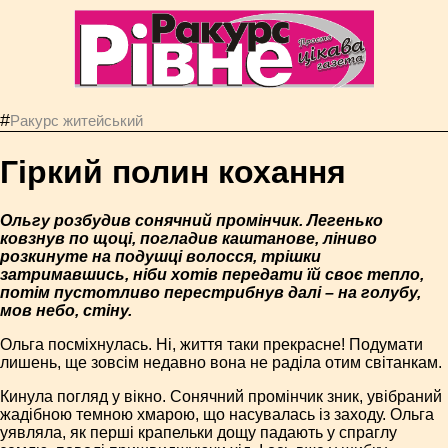
#
Ракурс житейський
Гіркий полин кохання
Ольгу розбудив сонячний промінчик. Легенько
ковзнув по щоці, погладив каштанове, ліниво
розкинуте на подушці волосся, трішки
затримавшись, ніби хотів передати їй своє тепло,
потім пустотливо перестрибнув далі – на голубу,
мов небо, стіну.
Ольга посміхнулась. Ні, життя таки прекрасне! Подумати
лишень, ще зовсім недавно вона не раділа отим світанкам.
Кинула погляд у вікно. Сонячний промінчик зник, увібраний
жадібною темною хмарою, що насувалась із заходу. Ольга
уявляла, як перші крапельки дощу падають у спраглу